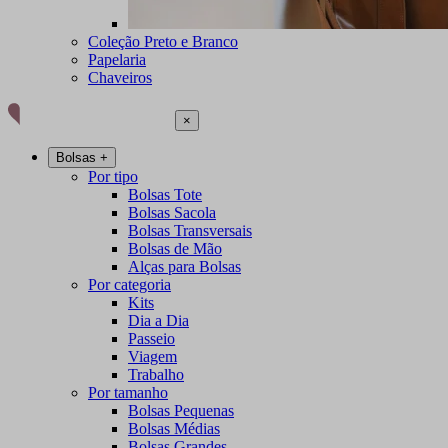
Coleção Preto e Branco
Papelaria
Chaveiros
×
Bolsas
+
Por tipo
Bolsas Tote
Bolsas Sacola
Bolsas Transversais
Bolsas de Mão
Alças para Bolsas
Por categoria
Kits
Dia a Dia
Passeio
Viagem
Trabalho
Por tamanho
Bolsas Pequenas
Bolsas Médias
Bolsas Grandes