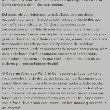
Campestre
é o mimo dos seus sonhos!
Belíssimo, ele vem inteiramente trabalhado com um design
especial, e conta com 3 argolas com ferragens resistentes que
compo?s a sua estrutura, 12 divisórias decoradas e
personalizáveis, 1 cartela de adesivos funcionais e divertidos, 1
marca-páginas, 1 envelope de plástico resistente que é ideal para
guardar documentos, bilhetes e anotações, e uma capa protetora
transparente! O caderno vem acompanhado de 80 folhas
pautadas, sendo 30 delas decoradas de acordo com a capa, além
de suas folhas e divisórias também poderem ser compradas
separadamente, permitindo que você utilize a estrutura do seu
caderno por tempo indeterminado!
O
Caderno Argolado Fichário Campestre
é prático, portanto,
você pode levá-lo dentro da sua bolsa ou mochila sempre que
quiser! Ele é perfeito para te acompanhar na faculdade, escola,
trabalho, e para onde mais você precisar, e vem todo trabalhado
com uma estampa belíssima cheia de flores do campo sobre um
fundo verde, com detalhes em rosa escuro! Por fim, ainda conta
com a frase “leve a vida com leveza” em hot stamping dourada, é
um charme!