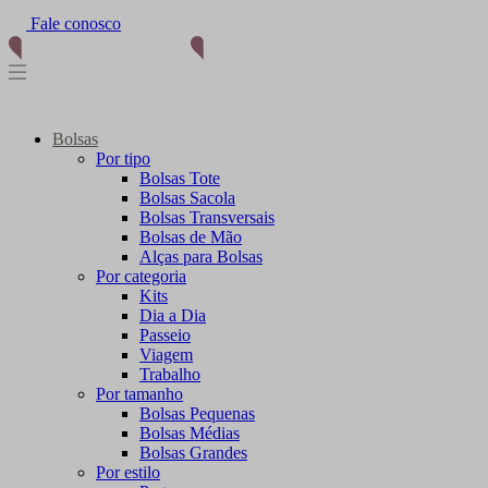
Fale conosco
(11) 96012-2976
Bolsas
Por tipo
Bolsas Tote
Bolsas Sacola
Bolsas Transversais
Bolsas de Mão
Alças para Bolsas
Por categoria
Kits
Dia a Dia
Passeio
Viagem
Trabalho
Por tamanho
Bolsas Pequenas
Bolsas Médias
Bolsas Grandes
Por estilo