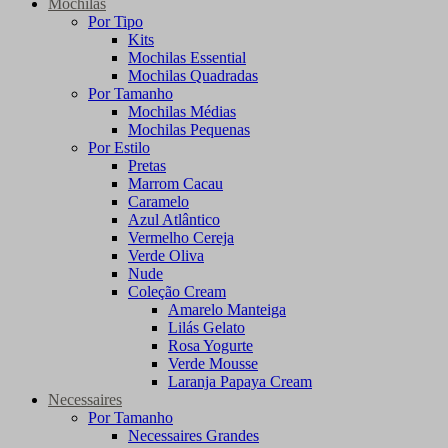
Mochilas
Por Tipo
Kits
Mochilas Essential
Mochilas Quadradas
Por Tamanho
Mochilas Médias
Mochilas Pequenas
Por Estilo
Pretas
Marrom Cacau
Caramelo
Azul Atlântico
Vermelho Cereja
Verde Oliva
Nude
Coleção Cream
Amarelo Manteiga
Lilás Gelato
Rosa Yogurte
Verde Mousse
Laranja Papaya Cream
Necessaires
Por Tamanho
Necessaires Grandes