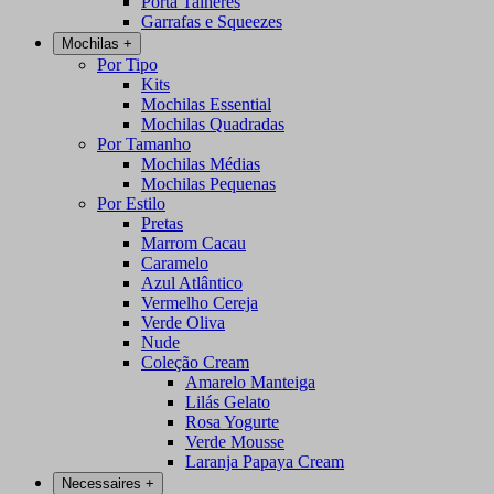
Porta Talheres
Garrafas e Squeezes
Mochilas
+
Por Tipo
Kits
Mochilas Essential
Mochilas Quadradas
Por Tamanho
Mochilas Médias
Mochilas Pequenas
Por Estilo
Pretas
Marrom Cacau
Caramelo
Azul Atlântico
Vermelho Cereja
Verde Oliva
Nude
Coleção Cream
Amarelo Manteiga
Lilás Gelato
Rosa Yogurte
Verde Mousse
Laranja Papaya Cream
Necessaires
+