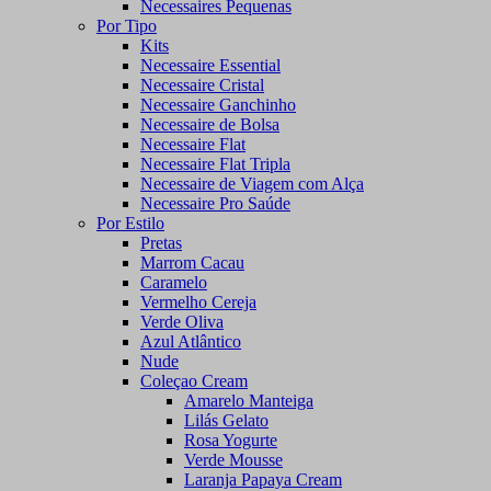
Necessaires Pequenas
Por Tipo
Kits
Necessaire Essential
Necessaire Cristal
Necessaire Ganchinho
Necessaire de Bolsa
Necessaire Flat
Necessaire Flat Tripla
Necessaire de Viagem com Alça
Necessaire Pro Saúde
Por Estilo
Pretas
Marrom Cacau
Caramelo
Vermelho Cereja
Verde Oliva
Azul Atlântico
Nude
Coleçao Cream
Amarelo Manteiga
Lilás Gelato
Rosa Yogurte
Verde Mousse
Laranja Papaya Cream