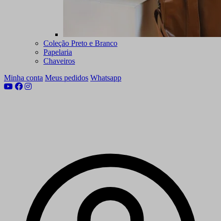
Coleção Preto e Branco
Papelaria
Chaveiros
Minha conta
Meus pedidos
Whatsapp