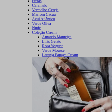
Pretas
Caramelo
Vermelho Cereja
Marrom Cacau
Azul Atlântico
Verde Oliva
Nude
Coleção Cream
Amarelo Manteiga
Lilás Gelato
Rosa Yogurte
Verde Mousse
Laranja Papaya Cream