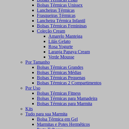
Bolsas Térmicas Unissex
Lancheiras Térmicas
Frasqueiras Térmicas
Lancheira Térmica Infantil
Bolsas Térmicas Femininas
Coleção Cream
Amarelo Manteiga
Lilás Gelato
Rosa Yogurte
Laranja Papaya Cream
Verde Mousse
Por Tamanho
Bolsas Térmicas Grandes
Bolsas Térmicas Médias
Bolsas Térmicas Pequenas
Bolsas Térmicas 2 Compartimentos
Por Uso
Bolsas Térmicas Fitness
Bolsas Térmicas para Mamadeira
Bolsas Térmicas para Marmita
Kits
Tudo para sua Marmita
Bolsa Térmica em Gel
Marmitas e Potes Herméticos