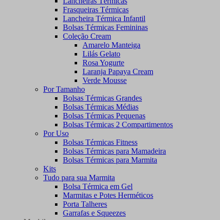
Lancheiras Térmicas
Frasqueiras Térmicas
Lancheira Térmica Infantil
Bolsas Térmicas Femininas
Coleção Cream
Amarelo Manteiga
Lilás Gelato
Rosa Yogurte
Laranja Papaya Cream
Verde Mousse
Por Tamanho
Bolsas Térmicas Grandes
Bolsas Térmicas Médias
Bolsas Térmicas Pequenas
Bolsas Térmicas 2 Compartimentos
Por Uso
Bolsas Térmicas Fitness
Bolsas Térmicas para Mamadeira
Bolsas Térmicas para Marmita
Kits
Tudo para sua Marmita
Bolsa Térmica em Gel
Marmitas e Potes Herméticos
Porta Talheres
Garrafas e Squeezes