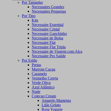
Por Tamanho
Necessaires Grandes
Necessaires Pequenas
Por Tipo
Kits
Necessaire Essential
Necessaire Cristal
Necessaire Ganchinho
Necessaire de Bolsa
Necessaire Flat
Necessaire Flat Tripla
Necessaire de Viagem com Alça
Necessaire Pro Saúde
Por Estilo
Pretas
Marrom Cacau
Caramelo
Vermelho Cereja
Verde Oliva
Azul Atlântico
Nude
Coleçao Cream
Amarelo Manteiga
Lilás Gelato
Rosa Yogurte