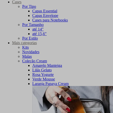
Cases
Por Tipo
Capas Essential
Capas Envelope
Cases para Notebooks
Por Tamanho
até 14"
até 15,6"
Por Estilo
Mais categorias
Kits
Novidades
Malas
Coleção Cream
Amarelo Manteiga
Lilás Gelato
Rosa Yogurte
Verde Mousse
Laranja Papaya Cream