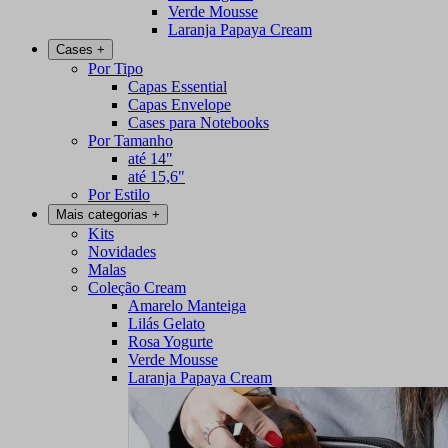
Verde Mousse
Laranja Papaya Cream
Cases
+
Por Tipo
Capas Essential
Capas Envelope
Cases para Notebooks
Por Tamanho
até 14"
até 15,6"
Por Estilo
Mais categorias
+
Kits
Novidades
Malas
Coleção Cream
Amarelo Manteiga
Lilás Gelato
Rosa Yogurte
Verde Mousse
Laranja Papaya Cream