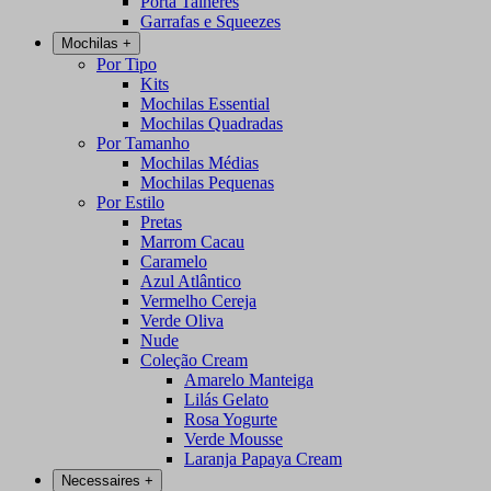
Porta Talheres
Garrafas e Squeezes
Mochilas
+
Por Tipo
Kits
Mochilas Essential
Mochilas Quadradas
Por Tamanho
Mochilas Médias
Mochilas Pequenas
Por Estilo
Pretas
Marrom Cacau
Caramelo
Azul Atlântico
Vermelho Cereja
Verde Oliva
Nude
Coleção Cream
Amarelo Manteiga
Lilás Gelato
Rosa Yogurte
Verde Mousse
Laranja Papaya Cream
Necessaires
+