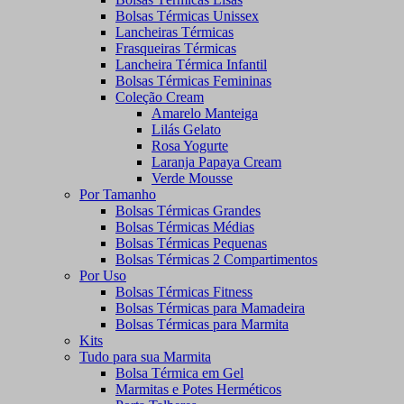
Bolsas Térmicas Unissex
Lancheiras Térmicas
Frasqueiras Térmicas
Lancheira Térmica Infantil
Bolsas Térmicas Femininas
Coleção Cream
Amarelo Manteiga
Lilás Gelato
Rosa Yogurte
Laranja Papaya Cream
Verde Mousse
Por Tamanho
Bolsas Térmicas Grandes
Bolsas Térmicas Médias
Bolsas Térmicas Pequenas
Bolsas Térmicas 2 Compartimentos
Por Uso
Bolsas Térmicas Fitness
Bolsas Térmicas para Mamadeira
Bolsas Térmicas para Marmita
Kits
Tudo para sua Marmita
Bolsa Térmica em Gel
Marmitas e Potes Herméticos