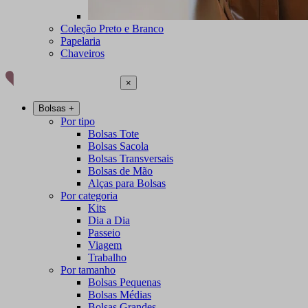
Coleção Preto e Branco
Papelaria
Chaveiros
×
Bolsas
+
Por tipo
Bolsas Tote
Bolsas Sacola
Bolsas Transversais
Bolsas de Mão
Alças para Bolsas
Por categoria
Kits
Dia a Dia
Passeio
Viagem
Trabalho
Por tamanho
Bolsas Pequenas
Bolsas Médias
Bolsas Grandes