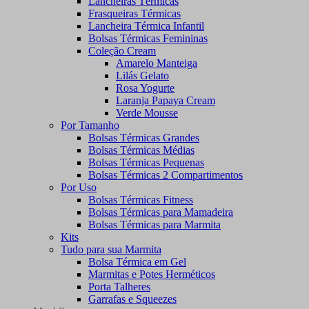
Lancheiras Térmicas
Frasqueiras Térmicas
Lancheira Térmica Infantil
Bolsas Térmicas Femininas
Coleção Cream
Amarelo Manteiga
Lilás Gelato
Rosa Yogurte
Laranja Papaya Cream
Verde Mousse
Por Tamanho
Bolsas Térmicas Grandes
Bolsas Térmicas Médias
Bolsas Térmicas Pequenas
Bolsas Térmicas 2 Compartimentos
Por Uso
Bolsas Térmicas Fitness
Bolsas Térmicas para Mamadeira
Bolsas Térmicas para Marmita
Kits
Tudo para sua Marmita
Bolsa Térmica em Gel
Marmitas e Potes Herméticos
Porta Talheres
Garrafas e Squeezes