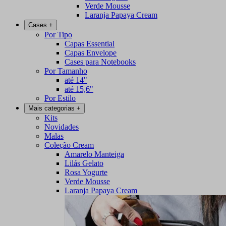
Verde Mousse
Laranja Papaya Cream
Cases
+
Por Tipo
Capas Essential
Capas Envelope
Cases para Notebooks
Por Tamanho
até 14"
até 15,6"
Por Estilo
Mais categorias
+
Kits
Novidades
Malas
Coleção Cream
Amarelo Manteiga
Lilás Gelato
Rosa Yogurte
Verde Mousse
Laranja Papaya Cream