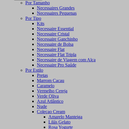
Por Tamanho
Necessaires Grandes
Necessaires Pequenas
Por Tipo
Kits
Necessaire Essential
Necessaire Cristal
Necessaire Ganchinho
Necessaire de Bolsa
Necessaire Flat
Necessaire Flat Tripla
Necessaire de Viagem com Alça
Necessaire Pro Saúde
Por Estilo
Pretas
Marrom Cacau
Caramelo
Vermelho Cereja
Verde Oliva
Azul Atlântico
Nude
Coleçao Cream
Amarelo Manteiga
Lilás Gelato
Rosa Yogurte