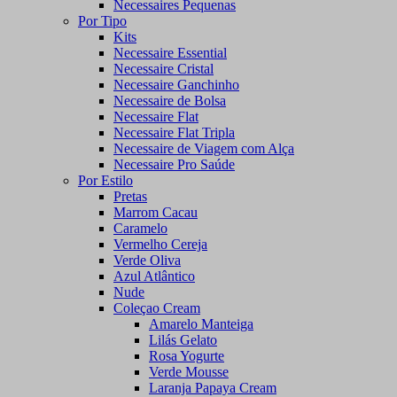
Necessaires Pequenas
Por Tipo
Kits
Necessaire Essential
Necessaire Cristal
Necessaire Ganchinho
Necessaire de Bolsa
Necessaire Flat
Necessaire Flat Tripla
Necessaire de Viagem com Alça
Necessaire Pro Saúde
Por Estilo
Pretas
Marrom Cacau
Caramelo
Vermelho Cereja
Verde Oliva
Azul Atlântico
Nude
Coleçao Cream
Amarelo Manteiga
Lilás Gelato
Rosa Yogurte
Verde Mousse
Laranja Papaya Cream