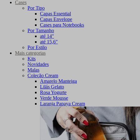
Cases
Por Tipo
Capas Essential
Capas Envelope
Cases para Notebooks
Por Tamanho
até 14"
até 15,6"
Por Estilo
Mais categorias
Kits
Novidades
Malas
Coleção Cream
Amarelo Manteiga
Lilás Gelato
Rosa Yogurte
Verde Mousse
Laranja Papaya Cream