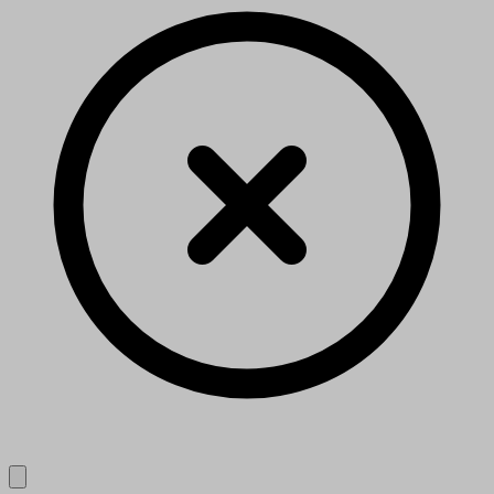
Close