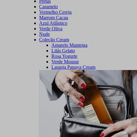
Pretas
Caramelo
Vermelho Cereja
Marrom Cacau
Azul Atlântico
Verde Oliva
Nude
Coleção Cream
Amarelo Manteiga
Lilás Gelato
Rosa Yogurte
Verde Mousse
Laranja Papaya Cream