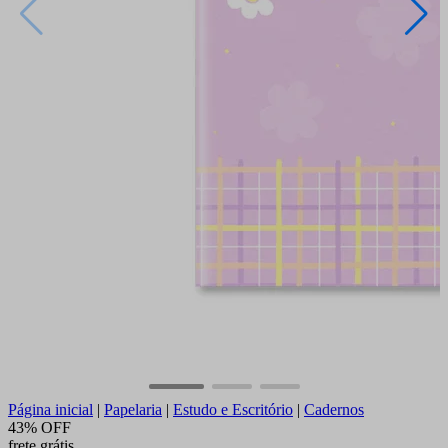
Página inicial
|
Papelaria
|
Estudo e Escritório
|
Cadernos
43% OFF
frete grátis