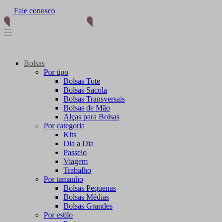
Fale conosco
Bolsas
Por tipo
Bolsas Tote
Bolsas Sacola
Bolsas Transversais
Bolsas de Mão
Alças para Bolsas
Por categoria
Kits
Dia a Dia
Passeio
Viagem
Trabalho
Por tamanho
Bolsas Pequenas
Bolsas Médias
Bolsas Grandes
Por estilo