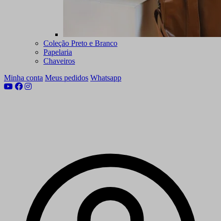
Coleção Preto e Branco
Papelaria
Chaveiros
Minha conta
Meus pedidos
Whatsapp