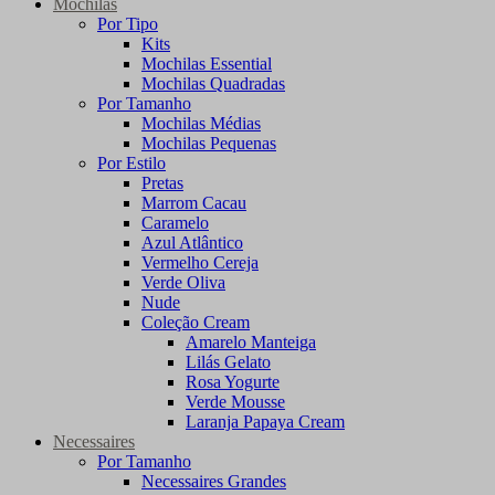
Mochilas
Por Tipo
Kits
Mochilas Essential
Mochilas Quadradas
Por Tamanho
Mochilas Médias
Mochilas Pequenas
Por Estilo
Pretas
Marrom Cacau
Caramelo
Azul Atlântico
Vermelho Cereja
Verde Oliva
Nude
Coleção Cream
Amarelo Manteiga
Lilás Gelato
Rosa Yogurte
Verde Mousse
Laranja Papaya Cream
Necessaires
Por Tamanho
Necessaires Grandes