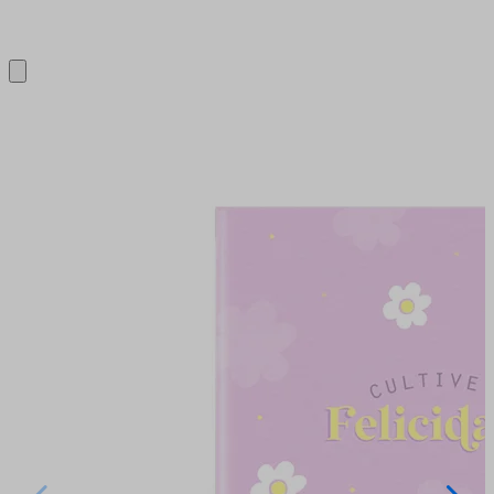
Close