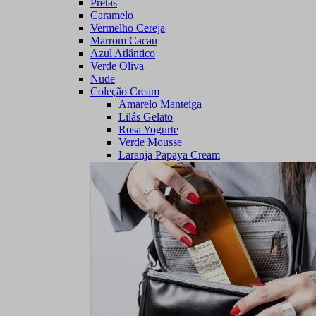
Pretas
Caramelo
Vermelho Cereja
Marrom Cacau
Azul Atlântico
Verde Oliva
Nude
Coleção Cream
Amarelo Manteiga
Lilás Gelato
Rosa Yogurte
Verde Mousse
Laranja Papaya Cream