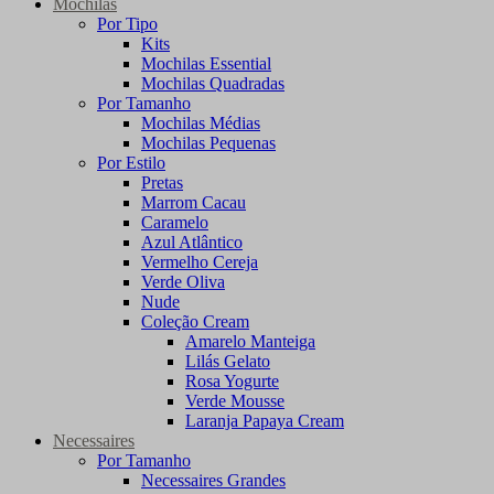
Mochilas
Por Tipo
Kits
Mochilas Essential
Mochilas Quadradas
Por Tamanho
Mochilas Médias
Mochilas Pequenas
Por Estilo
Pretas
Marrom Cacau
Caramelo
Azul Atlântico
Vermelho Cereja
Verde Oliva
Nude
Coleção Cream
Amarelo Manteiga
Lilás Gelato
Rosa Yogurte
Verde Mousse
Laranja Papaya Cream
Necessaires
Por Tamanho
Necessaires Grandes