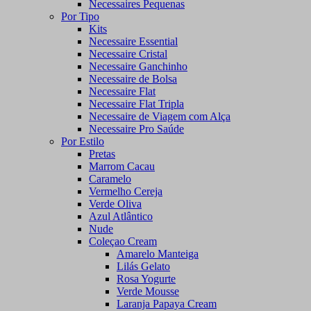
Necessaires Pequenas
Por Tipo
Kits
Necessaire Essential
Necessaire Cristal
Necessaire Ganchinho
Necessaire de Bolsa
Necessaire Flat
Necessaire Flat Tripla
Necessaire de Viagem com Alça
Necessaire Pro Saúde
Por Estilo
Pretas
Marrom Cacau
Caramelo
Vermelho Cereja
Verde Oliva
Azul Atlântico
Nude
Coleçao Cream
Amarelo Manteiga
Lilás Gelato
Rosa Yogurte
Verde Mousse
Laranja Papaya Cream