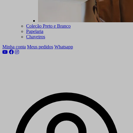
Coleção Preto e Branco
Papelaria
Chaveiros
Minha conta
Meus pedidos
Whatsapp