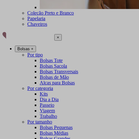
Coleção Preto e Branco
Papelaria
Chaveiros
×
Bolsas
+
Por tipo
Bolsas Tote
Bolsas Sacola
Bolsas Transversais
Bolsas de Mão
Alças para Bolsas
Por categoria
Kits
Dia a Dia
Passeio
Viagem
Trabalho
Por tamanho
Bolsas Pequenas
Bolsas Médias
Bolsas Grandes