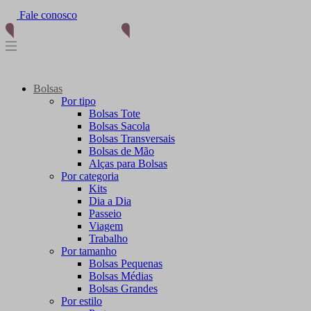
Fale conosco
Bolsas
Por tipo
Bolsas Tote
Bolsas Sacola
Bolsas Transversais
Bolsas de Mão
Alças para Bolsas
Por categoria
Kits
Dia a Dia
Passeio
Viagem
Trabalho
Por tamanho
Bolsas Pequenas
Bolsas Médias
Bolsas Grandes
Por estilo