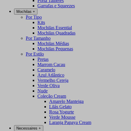
Porta Talheres
Garrafas e Squeezes
Mochilas
+
Por Tipo
Kits
Mochilas Essential
Mochilas Quadradas
Por Tamanho
Mochilas Médias
Mochilas Pequenas
Por Estilo
Pretas
Marrom Cacau
Caramelo
Azul Atlântico
Vermelho Cereja
Verde Oliva
Nude
Coleção Cream
Amarelo Manteiga
Lilás Gelato
Rosa Yogurte
Verde Mousse
Laranja Papaya Cream
Necessaires
+