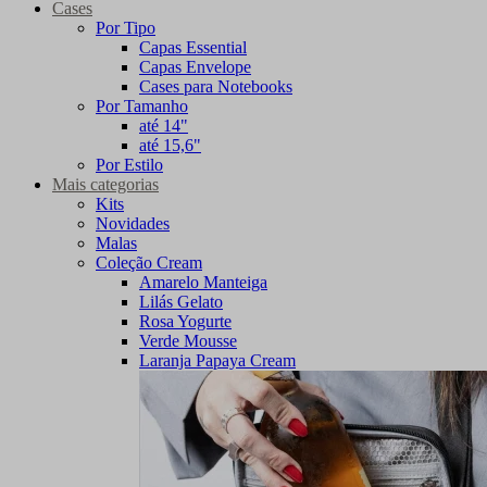
Cases
Por Tipo
Capas Essential
Capas Envelope
Cases para Notebooks
Por Tamanho
até 14"
até 15,6"
Por Estilo
Mais categorias
Kits
Novidades
Malas
Coleção Cream
Amarelo Manteiga
Lilás Gelato
Rosa Yogurte
Verde Mousse
Laranja Papaya Cream