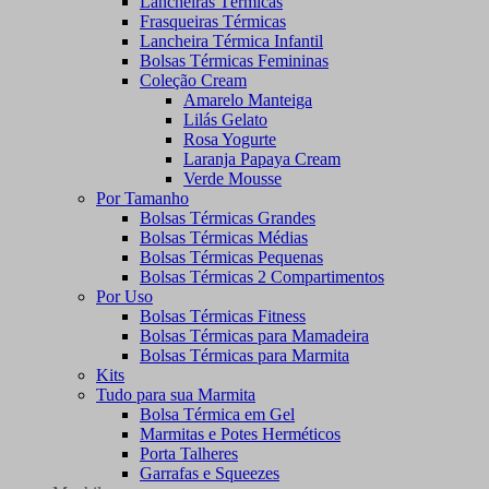
Lancheiras Térmicas
Frasqueiras Térmicas
Lancheira Térmica Infantil
Bolsas Térmicas Femininas
Coleção Cream
Amarelo Manteiga
Lilás Gelato
Rosa Yogurte
Laranja Papaya Cream
Verde Mousse
Por Tamanho
Bolsas Térmicas Grandes
Bolsas Térmicas Médias
Bolsas Térmicas Pequenas
Bolsas Térmicas 2 Compartimentos
Por Uso
Bolsas Térmicas Fitness
Bolsas Térmicas para Mamadeira
Bolsas Térmicas para Marmita
Kits
Tudo para sua Marmita
Bolsa Térmica em Gel
Marmitas e Potes Herméticos
Porta Talheres
Garrafas e Squeezes