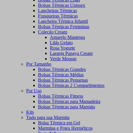
Bolsas Térmicas Unissex
Lancheiras Térmicas
Frasqueiras Térmicas
Lancheira Térmica Infantil
Bolsas Térmicas Femininas
Coleção Cream
Amarelo Manteiga
Lilás Gelato
Rosa Yogurte
Laranja Papaya Cream
Verde Mousse
Por Tamanho
Bolsas Térmicas Grandes
Bolsas Térmicas Médias
Bolsas Térmicas Pequenas
Bolsas Térmicas 2 Compartimentos
Por Uso
Bolsas Térmicas Fitness
Bolsas Térmicas para Mamadeira
Bolsas Térmicas para Marmita
Kits
Tudo para sua Marmita
Bolsa Térmica em Gel
Marmitas e Potes Herméticos