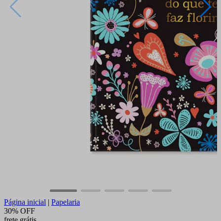
Página inicial
|
Papelaria
30% OFF
frete grátis