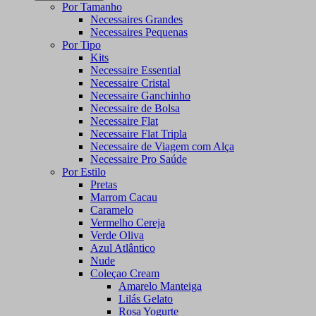
Por Tamanho
Necessaires Grandes
Necessaires Pequenas
Por Tipo
Kits
Necessaire Essential
Necessaire Cristal
Necessaire Ganchinho
Necessaire de Bolsa
Necessaire Flat
Necessaire Flat Tripla
Necessaire de Viagem com Alça
Necessaire Pro Saúde
Por Estilo
Pretas
Marrom Cacau
Caramelo
Vermelho Cereja
Verde Oliva
Azul Atlântico
Nude
Coleçao Cream
Amarelo Manteiga
Lilás Gelato
Rosa Yogurte