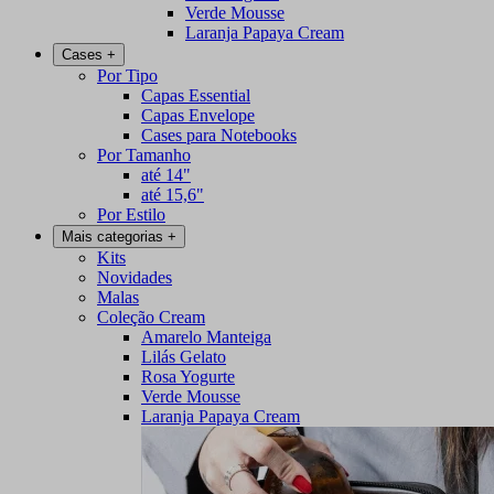
Verde Mousse
Laranja Papaya Cream
Cases
+
Por Tipo
Capas Essential
Capas Envelope
Cases para Notebooks
Por Tamanho
até 14"
até 15,6"
Por Estilo
Mais categorias
+
Kits
Novidades
Malas
Coleção Cream
Amarelo Manteiga
Lilás Gelato
Rosa Yogurte
Verde Mousse
Laranja Papaya Cream