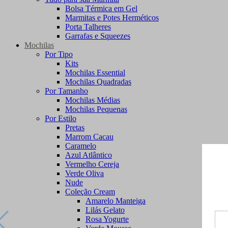
Bolsa Térmica em Gel
Marmitas e Potes Herméticos
Porta Talheres
Garrafas e Squeezes
Mochilas
Por Tipo
Kits
Mochilas Essential
Mochilas Quadradas
Por Tamanho
Mochilas Médias
Mochilas Pequenas
Por Estilo
Pretas
Marrom Cacau
Caramelo
Azul Atlântico
Vermelho Cereja
Verde Oliva
Nude
Coleção Cream
Amarelo Manteiga
Lilás Gelato
Rosa Yogurte