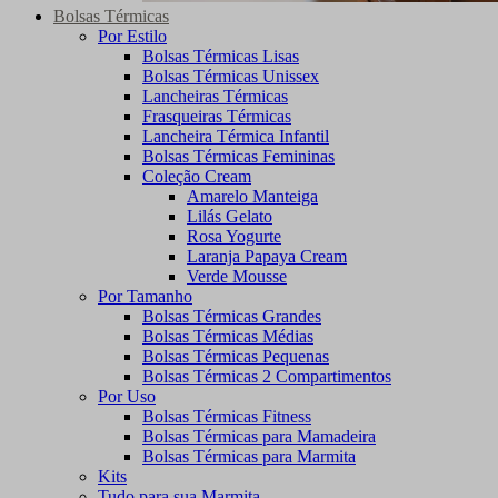
Bolsas Térmicas
Por Estilo
Bolsas Térmicas Lisas
Bolsas Térmicas Unissex
Lancheiras Térmicas
Frasqueiras Térmicas
Lancheira Térmica Infantil
Bolsas Térmicas Femininas
Coleção Cream
Amarelo Manteiga
Lilás Gelato
Rosa Yogurte
Laranja Papaya Cream
Verde Mousse
Por Tamanho
Bolsas Térmicas Grandes
Bolsas Térmicas Médias
Bolsas Térmicas Pequenas
Bolsas Térmicas 2 Compartimentos
Por Uso
Bolsas Térmicas Fitness
Bolsas Térmicas para Mamadeira
Bolsas Térmicas para Marmita
Kits
Tudo para sua Marmita