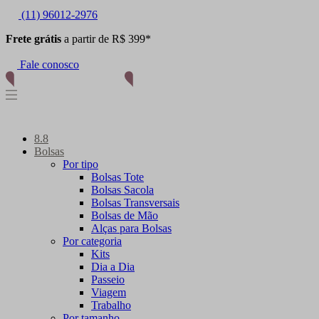
(11) 96012-2976
Frete grátis
a partir de R$ 399*
Fale conosco
8.8
Bolsas
Por tipo
Bolsas Tote
Bolsas Sacola
Bolsas Transversais
Bolsas de Mão
Alças para Bolsas
Por categoria
Kits
Dia a Dia
Passeio
Viagem
Trabalho
Por tamanho