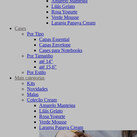
Amarelo Manteiga
Lilás Gelato
Rosa Yogurte
Verde Mousse
Laranja Papaya Cream
Cases
Por Tipo
Capas Essential
Capas Envelope
Cases para Notebooks
Por Tamanho
até 14"
até 15,6"
Por Estilo
Mais categorias
Kits
Novidades
Malas
Coleção Cream
Amarelo Manteiga
Lilás Gelato
Rosa Yogurte
Verde Mousse
Laranja Papaya Cream