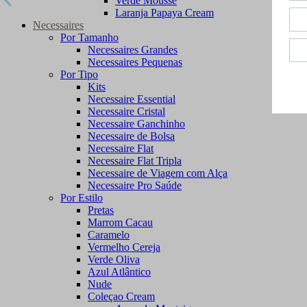
Verde Mousse
Laranja Papaya Cream
Necessaires
Por Tamanho
Necessaires Grandes
Necessaires Pequenas
Por Tipo
Kits
Necessaire Essential
Necessaire Cristal
Necessaire Ganchinho
Necessaire de Bolsa
Necessaire Flat
Necessaire Flat Tripla
Necessaire de Viagem com Alça
Necessaire Pro Saúde
Por Estilo
Pretas
Marrom Cacau
Caramelo
Vermelho Cereja
Verde Oliva
Azul Atlântico
Nude
Coleçao Cream