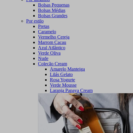
Bolsas Pequenas
Bolsas Médias
Bolsas Grandes
Por estilo
Pretas
Caramelo
Vermelho Cereja
Marrom Cacau
Azul Atlântico
Verde Oliva
Nude
Coleção Cream
Amarelo Manteiga
Lilás Gelato
Rosa Yogurte
Verde Mousse
Laranja Papaya Cream