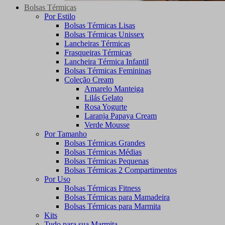
Bolsas Térmicas
Por Estilo
Bolsas Térmicas Lisas
Bolsas Térmicas Unissex
Lancheiras Térmicas
Frasqueiras Térmicas
Lancheira Térmica Infantil
Bolsas Térmicas Femininas
Coleção Cream
Amarelo Manteiga
Lilás Gelato
Rosa Yogurte
Laranja Papaya Cream
Verde Mousse
Por Tamanho
Bolsas Térmicas Grandes
Bolsas Térmicas Médias
Bolsas Térmicas Pequenas
Bolsas Térmicas 2 Compartimentos
Por Uso
Bolsas Térmicas Fitness
Bolsas Térmicas para Mamadeira
Bolsas Térmicas para Marmita
Kits
Tudo para sua Marmita