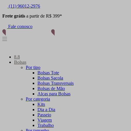
(11) 96012-2976
Frete grátis
a partir de R$ 399*
Fale conosco
8.8
Bolsas
Por tipo
Bolsas Tote
Bolsas Sacola
Bolsas Transversais
Bolsas de Mão
Alças para Bolsas
Por categoria
Kits
Dia a Dia
Passeio
Viagem
Trabalho
Por tamanho