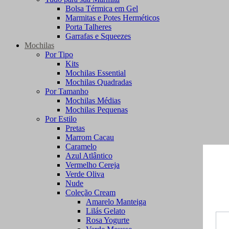
Bolsa Térmica em Gel
Marmitas e Potes Herméticos
Porta Talheres
Garrafas e Squeezes
Mochilas
Por Tipo
Kits
Mochilas Essential
Mochilas Quadradas
Por Tamanho
Mochilas Médias
Mochilas Pequenas
Por Estilo
Pretas
Marrom Cacau
Caramelo
Azul Atlântico
Vermelho Cereja
Verde Oliva
Nude
Coleção Cream
Amarelo Manteiga
Lilás Gelato
Rosa Yogurte