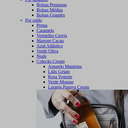
Bolsas Pequenas
Bolsas Médias
Bolsas Grandes
Por estilo
Pretas
Caramelo
Vermelho Cereja
Marrom Cacau
Azul Atlântico
Verde Oliva
Nude
Coleção Cream
Amarelo Manteiga
Lilás Gelato
Rosa Yogurte
Verde Mousse
Laranja Papaya Cream