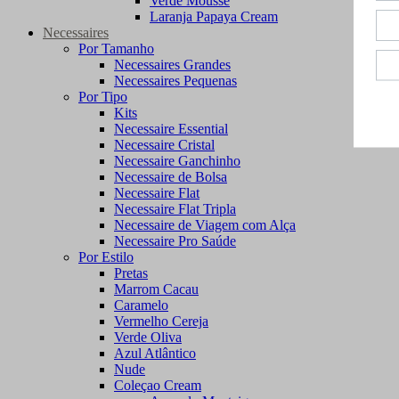
Verde Mousse
Laranja Papaya Cream
Necessaires
Por Tamanho
Necessaires Grandes
Necessaires Pequenas
Por Tipo
Kits
Necessaire Essential
Necessaire Cristal
Necessaire Ganchinho
Necessaire de Bolsa
Necessaire Flat
Necessaire Flat Tripla
Necessaire de Viagem com Alça
Necessaire Pro Saúde
Por Estilo
Pretas
Marrom Cacau
Caramelo
Vermelho Cereja
Verde Oliva
Azul Atlântico
Nude
Coleçao Cream