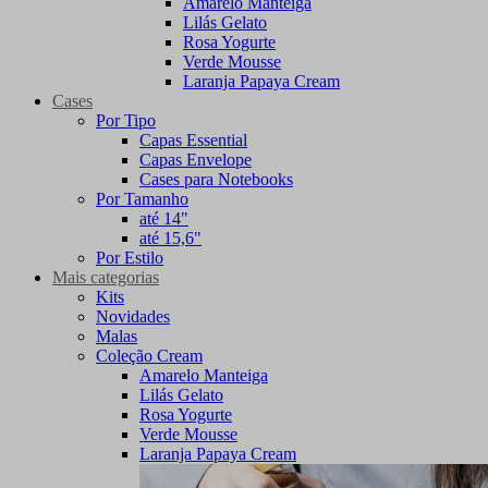
Amarelo Manteiga
Lilás Gelato
Rosa Yogurte
Verde Mousse
Laranja Papaya Cream
Cases
Por Tipo
Capas Essential
Capas Envelope
Cases para Notebooks
Por Tamanho
até 14"
até 15,6"
Por Estilo
Mais categorias
Kits
Novidades
Malas
Coleção Cream
Amarelo Manteiga
Lilás Gelato
Rosa Yogurte
Verde Mousse
Laranja Papaya Cream