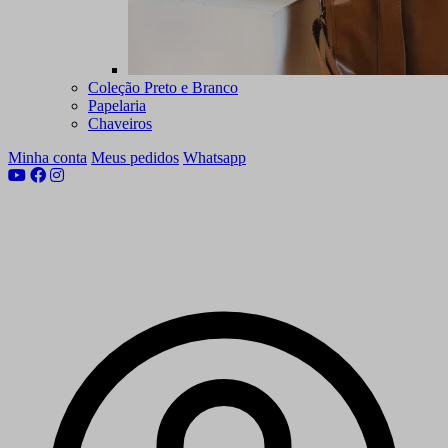
Coleção Preto e Branco
Papelaria
Chaveiros
Minha conta
Meus pedidos
Whatsapp