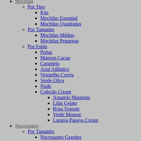
Mochilas
Por Tipo
Kits
Mochilas Essential
Mochilas Quadradas
Por Tamanho
Mochilas Médias
Mochilas Pequenas
Por Estilo
Pretas
Marrom Cacau
Caramelo
Azul Atlântico
Vermelho Cereja
Verde Oliva
Nude
Coleção Cream
Amarelo Manteiga
Lilás Gelato
Rosa Yogurte
Verde Mousse
Laranja Papaya Cream
Necessaires
Por Tamanho
Necessaires Grandes