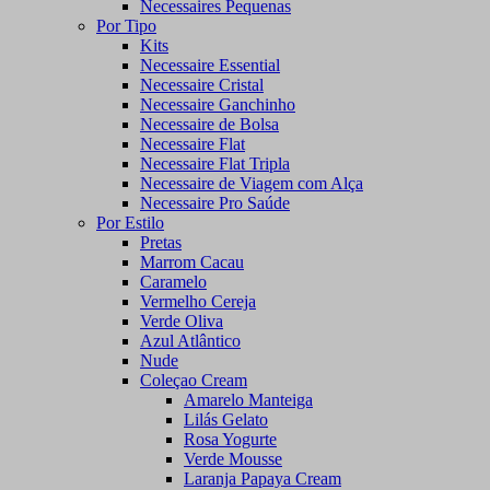
Necessaires Pequenas
Por Tipo
Kits
Necessaire Essential
Necessaire Cristal
Necessaire Ganchinho
Necessaire de Bolsa
Necessaire Flat
Necessaire Flat Tripla
Necessaire de Viagem com Alça
Necessaire Pro Saúde
Por Estilo
Pretas
Marrom Cacau
Caramelo
Vermelho Cereja
Verde Oliva
Azul Atlântico
Nude
Coleçao Cream
Amarelo Manteiga
Lilás Gelato
Rosa Yogurte
Verde Mousse
Laranja Papaya Cream