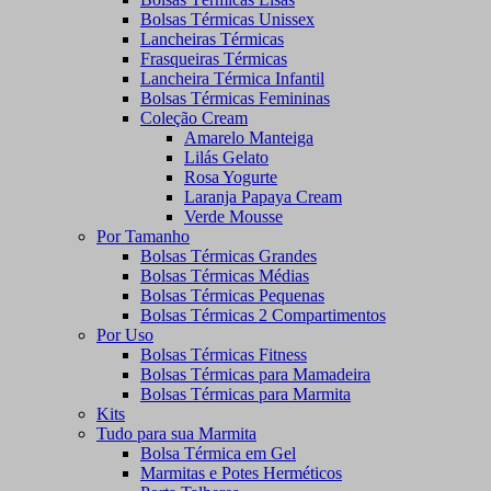
Bolsas Térmicas Unissex
Lancheiras Térmicas
Frasqueiras Térmicas
Lancheira Térmica Infantil
Bolsas Térmicas Femininas
Coleção Cream
Amarelo Manteiga
Lilás Gelato
Rosa Yogurte
Laranja Papaya Cream
Verde Mousse
Por Tamanho
Bolsas Térmicas Grandes
Bolsas Térmicas Médias
Bolsas Térmicas Pequenas
Bolsas Térmicas 2 Compartimentos
Por Uso
Bolsas Térmicas Fitness
Bolsas Térmicas para Mamadeira
Bolsas Térmicas para Marmita
Kits
Tudo para sua Marmita
Bolsa Térmica em Gel
Marmitas e Potes Herméticos