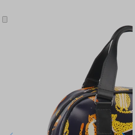
Close