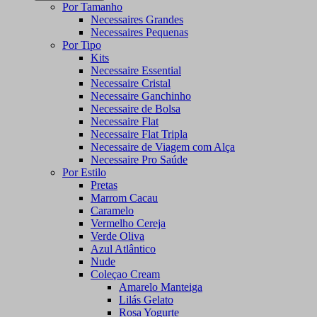
Por Tamanho
Necessaires Grandes
Necessaires Pequenas
Por Tipo
Kits
Necessaire Essential
Necessaire Cristal
Necessaire Ganchinho
Necessaire de Bolsa
Necessaire Flat
Necessaire Flat Tripla
Necessaire de Viagem com Alça
Necessaire Pro Saúde
Por Estilo
Pretas
Marrom Cacau
Caramelo
Vermelho Cereja
Verde Oliva
Azul Atlântico
Nude
Coleçao Cream
Amarelo Manteiga
Lilás Gelato
Rosa Yogurte