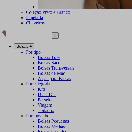
Coleção Preto e Branco
Papelaria
Chaveiros
×
Bolsas
+
Por tipo
Bolsas Tote
Bolsas Sacola
Bolsas Transversais
Bolsas de Mão
Alças para Bolsas
Por categoria
Kits
Dia a Dia
Passeio
Viagem
Trabalho
Por tamanho
Bolsas Pequenas
Bolsas Médias
Bolsas Grandes