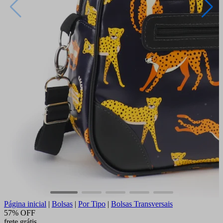
Página inicial
|
Bolsas
|
Por Tipo
|
Bolsas Transversais
57% OFF
frete grátis