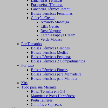
Lancheiras Térmicas
Frasqueiras Térmicas
Lancheira Térmica Infantil
Bolsas Térmicas Femininas
Coleção Cream
Amarelo Manteiga
Lilás Gelato
Rosa Yogurte
Laranja Papaya Cream
Verde Mousse
Por Tamanho
Bolsas Térmicas Grandes
Bolsas Térmicas Médias
Bolsas Térmicas Pequenas
Bolsas Térmicas 2 Compartimentos
Por Uso
Bolsas Térmicas Fitness
Bolsas Térmicas para Mamadeira
Bolsas Térmicas para Marmita
Kits
Tudo para sua Marmita
Bolsa Térmica em Gel
Marmitas e Potes Herméticos
Porta Talheres
Garrafas e Squeezes