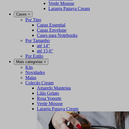
Verde Mousse
Laranja Papaya Cream
Cases
+
Por Tipo
Capas Essential
Capas Envelope
Cases para Notebooks
Por Tamanho
até 14"
até 15,6"
Por Estilo
Mais categorias
+
Kits
Novidades
Malas
Coleção Cream
Amarelo Manteiga
Lilás Gelato
Rosa Yogurte
Verde Mousse
Laranja Papaya Cream