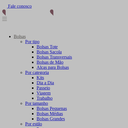
Fale conosco
(11) 96012-2976
Bolsas
Por tipo
Bolsas Tote
Bolsas Sacola
Bolsas Transversais
Bolsas de Mão
Alças para Bolsas
Por categoria
Kits
Dia a Dia
Passeio
Viagem
Trabalho
Por tamanho
Bolsas Pequenas
Bolsas Médias
Bolsas Grandes
Por estilo