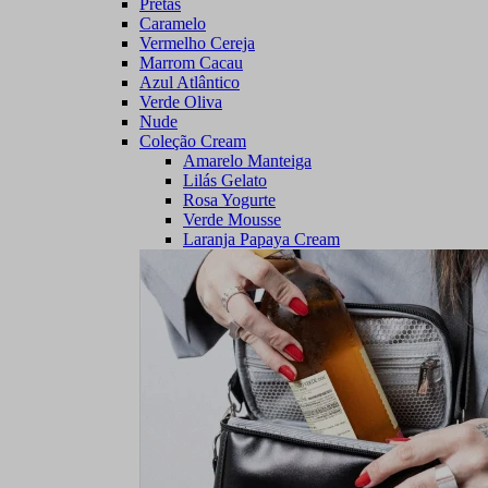
Pretas
Caramelo
Vermelho Cereja
Marrom Cacau
Azul Atlântico
Verde Oliva
Nude
Coleção Cream
Amarelo Manteiga
Lilás Gelato
Rosa Yogurte
Verde Mousse
Laranja Papaya Cream