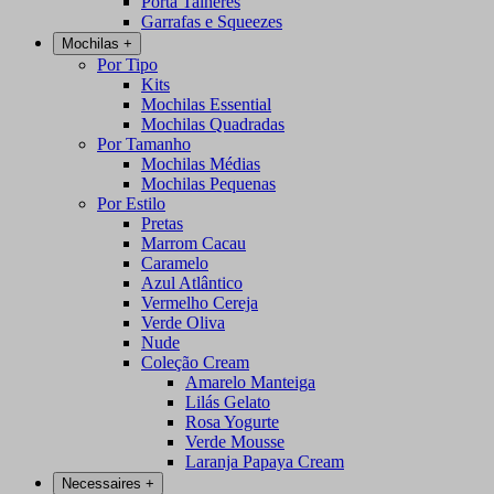
Porta Talheres
Garrafas e Squeezes
Mochilas
+
Por Tipo
Kits
Mochilas Essential
Mochilas Quadradas
Por Tamanho
Mochilas Médias
Mochilas Pequenas
Por Estilo
Pretas
Marrom Cacau
Caramelo
Azul Atlântico
Vermelho Cereja
Verde Oliva
Nude
Coleção Cream
Amarelo Manteiga
Lilás Gelato
Rosa Yogurte
Verde Mousse
Laranja Papaya Cream
Necessaires
+