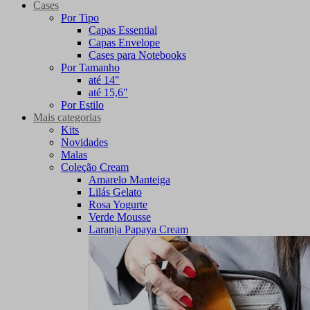
Cases
Por Tipo
Capas Essential
Capas Envelope
Cases para Notebooks
Por Tamanho
até 14"
até 15,6"
Por Estilo
Mais categorias
Kits
Novidades
Malas
Coleção Cream
Amarelo Manteiga
Lilás Gelato
Rosa Yogurte
Verde Mousse
Laranja Papaya Cream