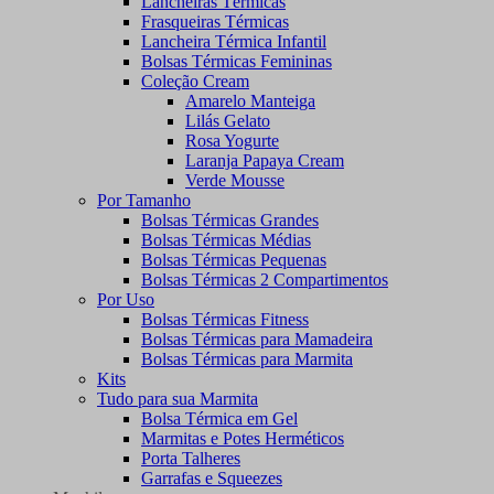
Lancheiras Térmicas
Frasqueiras Térmicas
Lancheira Térmica Infantil
Bolsas Térmicas Femininas
Coleção Cream
Amarelo Manteiga
Lilás Gelato
Rosa Yogurte
Laranja Papaya Cream
Verde Mousse
Por Tamanho
Bolsas Térmicas Grandes
Bolsas Térmicas Médias
Bolsas Térmicas Pequenas
Bolsas Térmicas 2 Compartimentos
Por Uso
Bolsas Térmicas Fitness
Bolsas Térmicas para Mamadeira
Bolsas Térmicas para Marmita
Kits
Tudo para sua Marmita
Bolsa Térmica em Gel
Marmitas e Potes Herméticos
Porta Talheres
Garrafas e Squeezes