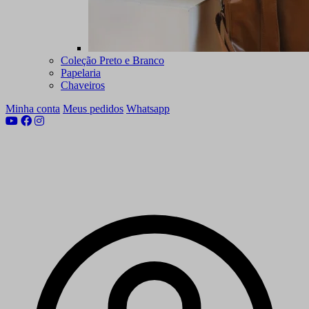
Coleção Preto e Branco
Papelaria
Chaveiros
Minha conta
Meus pedidos
Whatsapp