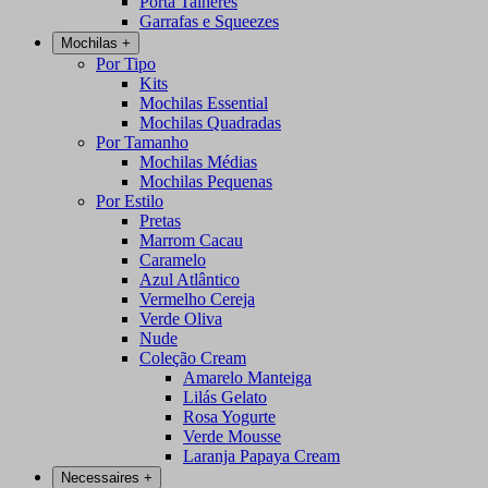
Porta Talheres
Garrafas e Squeezes
Mochilas
+
Por Tipo
Kits
Mochilas Essential
Mochilas Quadradas
Por Tamanho
Mochilas Médias
Mochilas Pequenas
Por Estilo
Pretas
Marrom Cacau
Caramelo
Azul Atlântico
Vermelho Cereja
Verde Oliva
Nude
Coleção Cream
Amarelo Manteiga
Lilás Gelato
Rosa Yogurte
Verde Mousse
Laranja Papaya Cream
Necessaires
+