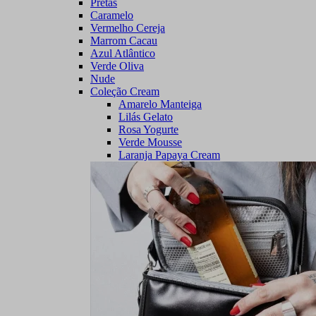
Pretas
Caramelo
Vermelho Cereja
Marrom Cacau
Azul Atlântico
Verde Oliva
Nude
Coleção Cream
Amarelo Manteiga
Lilás Gelato
Rosa Yogurte
Verde Mousse
Laranja Papaya Cream