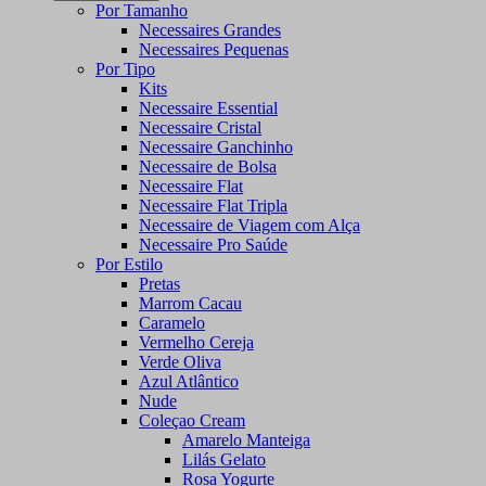
Por Tamanho
Necessaires Grandes
Necessaires Pequenas
Por Tipo
Kits
Necessaire Essential
Necessaire Cristal
Necessaire Ganchinho
Necessaire de Bolsa
Necessaire Flat
Necessaire Flat Tripla
Necessaire de Viagem com Alça
Necessaire Pro Saúde
Por Estilo
Pretas
Marrom Cacau
Caramelo
Vermelho Cereja
Verde Oliva
Azul Atlântico
Nude
Coleçao Cream
Amarelo Manteiga
Lilás Gelato
Rosa Yogurte