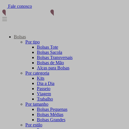
Fale conosco
(11) 96012-2976
Bolsas
Por tipo
Bolsas Tote
Bolsas Sacola
Bolsas Transversais
Bolsas de Mão
Alças para Bolsas
Por categoria
Kits
Dia a Dia
Passeio
Viagem
Trabalho
Por tamanho
Bolsas Pequenas
Bolsas Médias
Bolsas Grandes
Por estilo