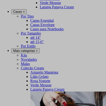
Verde Mousse
Laranja Papaya Cream
Cases
+
Por Tipo
Capas Essential
Capas Envelope
Cases para Notebooks
Por Tamanho
até 14"
até 15,6"
Por Estilo
Mais categorias
+
Kits
Novidades
Malas
Coleção Cream
Amarelo Manteiga
Lilás Gelato
Rosa Yogurte
Verde Mousse
Laranja Papaya Cream