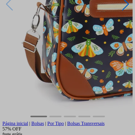
Página inicial
|
Bolsas
|
Por Tipo
|
Bolsas Transversais
57% OFF
frete grátis