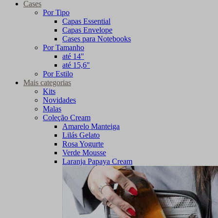
Cases
Por Tipo
Capas Essential
Capas Envelope
Cases para Notebooks
Por Tamanho
até 14"
até 15,6"
Por Estilo
Mais categorias
Kits
Novidades
Malas
Coleção Cream
Amarelo Manteiga
Lilás Gelato
Rosa Yogurte
Verde Mousse
Laranja Papaya Cream