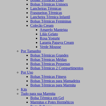
Bolsas Térmicas Unissex
Lancheiras Térmicas
Frasqueiras Térmicas
Lancheira Térmica Infantil
Bolsas Térmicas Femininas
Coleção Cream
Amarelo Manteiga
Lilás Gelato
Rosa Yogurte
Laranja Papaya Cream
Verde Mousse
Por Tamanho
Bolsas Térmicas Grandes
Bolsas Térmicas Médias
Bolsas Térmicas Pequenas
Bolsas Térmicas 2 Compartimentos
Por Uso
Bolsas Térmicas Fitness
Bolsas Térmicas para Mamadeira
Bolsas Térmicas para Marmita
Kits
Tudo para sua Marmita
Bolsa Térmica em Gel
Marmitas e Potes Herméticos