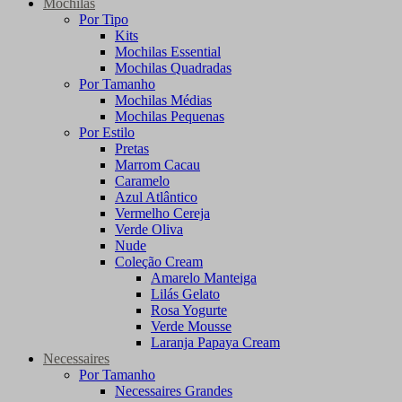
Mochilas
Por Tipo
Kits
Mochilas Essential
Mochilas Quadradas
Por Tamanho
Mochilas Médias
Mochilas Pequenas
Por Estilo
Pretas
Marrom Cacau
Caramelo
Azul Atlântico
Vermelho Cereja
Verde Oliva
Nude
Coleção Cream
Amarelo Manteiga
Lilás Gelato
Rosa Yogurte
Verde Mousse
Laranja Papaya Cream
Necessaires
Por Tamanho
Necessaires Grandes