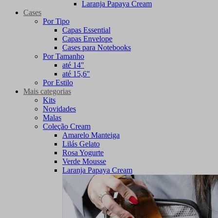
Laranja Papaya Cream
Cases
Por Tipo
Capas Essential
Capas Envelope
Cases para Notebooks
Por Tamanho
até 14"
até 15,6"
Por Estilo
Mais categorias
Kits
Novidades
Malas
Coleção Cream
Amarelo Manteiga
Lilás Gelato
Rosa Yogurte
Verde Mousse
Laranja Papaya Cream