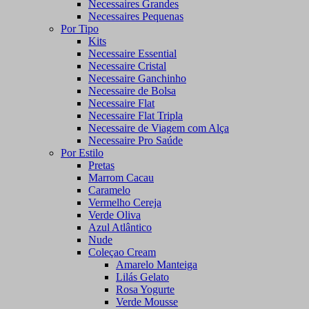
Necessaires Grandes
Necessaires Pequenas
Por Tipo
Kits
Necessaire Essential
Necessaire Cristal
Necessaire Ganchinho
Necessaire de Bolsa
Necessaire Flat
Necessaire Flat Tripla
Necessaire de Viagem com Alça
Necessaire Pro Saúde
Por Estilo
Pretas
Marrom Cacau
Caramelo
Vermelho Cereja
Verde Oliva
Azul Atlântico
Nude
Coleçao Cream
Amarelo Manteiga
Lilás Gelato
Rosa Yogurte
Verde Mousse