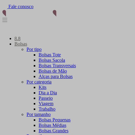
Fale conosco
(11) 96012-2976
8.8
Bolsas
Por tipo
Bolsas Tote
Bolsas Sacola
Bolsas Transversais
Bolsas de Mão
Alças para Bolsas
Por categoria
Kits
Dia a Dia
Passeio
Viagem
Trabalho
Por tamanho
Bolsas Pequenas
Bolsas Médias
Bolsas Grandes