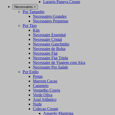
Laranja Papaya Cream
Necessaires
+
Por Tamanho
Necessaires Grandes
Necessaires Pequenas
Por Tipo
Kits
Necessaire Essential
Necessaire Cristal
Necessaire Ganchinho
Necessaire de Bolsa
Necessaire Flat
Necessaire Flat Tripla
Necessaire de Viagem com Alça
Necessaire Pro Saúde
Por Estilo
Pretas
Marrom Cacau
Caramelo
Vermelho Cereja
Verde Oliva
Azul Atlântico
Nude
Coleçao Cream
Amarelo Manteiga