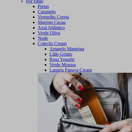
Por estilo
Pretas
Caramelo
Vermelho Cereja
Marrom Cacau
Azul Atlântico
Verde Oliva
Nude
Coleção Cream
Amarelo Manteiga
Lilás Gelato
Rosa Yogurte
Verde Mousse
Laranja Papaya Cream