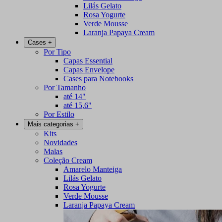
Lilás Gelato
Rosa Yogurte
Verde Mousse
Laranja Papaya Cream
Cases
+
Por Tipo
Capas Essential
Capas Envelope
Cases para Notebooks
Por Tamanho
até 14"
até 15,6"
Por Estilo
Mais categorias
+
Kits
Novidades
Malas
Coleção Cream
Amarelo Manteiga
Lilás Gelato
Rosa Yogurte
Verde Mousse
Laranja Papaya Cream