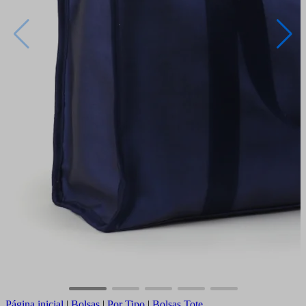
Página inicial
|
Bolsas
|
Por Tipo
|
Bolsas Tote