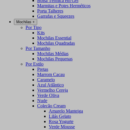
Bolsa Térmica em Gel
Marmitas e Potes Herméticos
Porta Talheres
Garrafas e Squeezes
Mochilas
+
Por Tipo
Kits
Mochilas Essential
Mochilas Quadradas
Por Tamanho
Mochilas Médias
Mochilas Pequenas
Por Estilo
Pretas
Marrom Cacau
Caramelo
Azul Atlântico
Vermelho Cereja
Verde Oliva
Nude
Coleção Cream
Amarelo Manteiga
Lilás Gelato
Rosa Yogurte
Verde Mousse