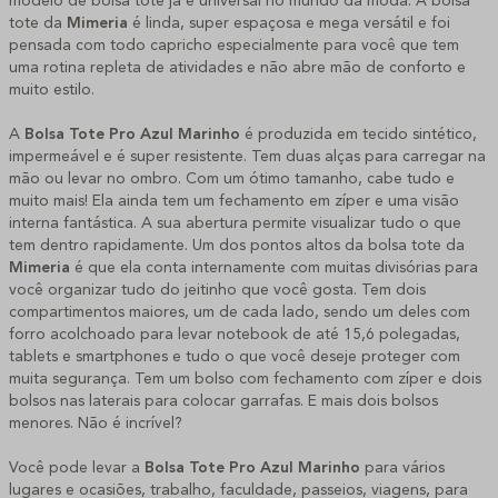
modelo de bolsa tote já é universal no mundo da moda. A bolsa
tote da
Mimeria
é linda, super espaçosa e mega versátil e foi
pensada com todo capricho especialmente para você que tem
uma rotina repleta de atividades e não abre mão de conforto e
muito estilo.
A
Bolsa Tote Pro Azul Marinho
é produzida em tecido sintético,
impermeável e é super resistente. Tem duas alças para carregar na
mão ou levar no ombro. Com um ótimo tamanho, cabe tudo e
muito mais! Ela ainda tem um fechamento em zíper e uma visão
interna fantástica. A sua abertura permite visualizar tudo o que
tem dentro rapidamente. Um dos pontos altos da bolsa tote da
Mimeria
é que ela conta internamente com muitas divisórias para
você organizar tudo do jeitinho que você gosta. Tem dois
compartimentos maiores, um de cada lado, sendo um deles com
forro acolchoado para levar notebook de até 15,6 polegadas,
tablets e smartphones e tudo o que você deseje proteger com
muita segurança. Tem um bolso com fechamento com zíper e dois
bolsos nas laterais para colocar garrafas. E mais dois bolsos
menores. Não é incrível?
Você pode levar a
Bolsa Tote Pro Azul Marinho
para vários
lugares e ocasiões, trabalho, faculdade, passeios, viagens, para