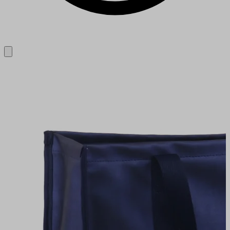
Close