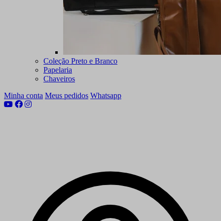
Coleção Preto e Branco
Papelaria
Chaveiros
Minha conta
Meus pedidos
Whatsapp