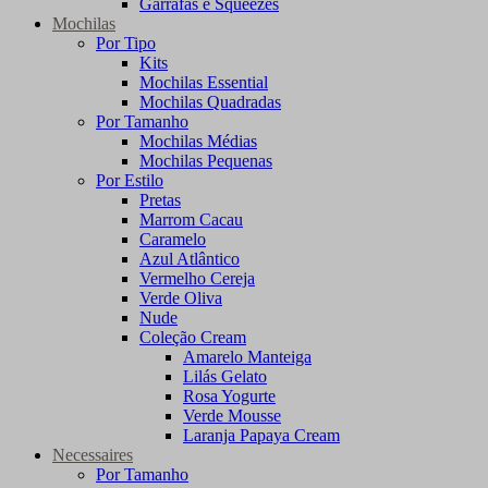
Garrafas e Squeezes
Mochilas
Por Tipo
Kits
Mochilas Essential
Mochilas Quadradas
Por Tamanho
Mochilas Médias
Mochilas Pequenas
Por Estilo
Pretas
Marrom Cacau
Caramelo
Azul Atlântico
Vermelho Cereja
Verde Oliva
Nude
Coleção Cream
Amarelo Manteiga
Lilás Gelato
Rosa Yogurte
Verde Mousse
Laranja Papaya Cream
Necessaires
Por Tamanho