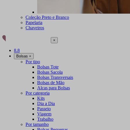
Coleção Preto e Branco
Papelaria
Chaveiros
×
8.8
Bolsas
+
Por tipo
Bolsas Tote
Bolsas Sacola
Bolsas Transversais
Bolsas de Mão
Alças para Bolsas
Por categoria
Kits
Dia a Dia
Passeio
Viagem
Trabalho
Por tamanho
Bolsas Pequenas