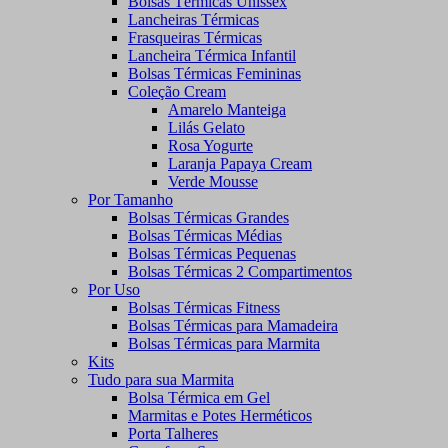
Bolsas Térmicas Unissex
Lancheiras Térmicas
Frasqueiras Térmicas
Lancheira Térmica Infantil
Bolsas Térmicas Femininas
Coleção Cream
Amarelo Manteiga
Lilás Gelato
Rosa Yogurte
Laranja Papaya Cream
Verde Mousse
Por Tamanho
Bolsas Térmicas Grandes
Bolsas Térmicas Médias
Bolsas Térmicas Pequenas
Bolsas Térmicas 2 Compartimentos
Por Uso
Bolsas Térmicas Fitness
Bolsas Térmicas para Mamadeira
Bolsas Térmicas para Marmita
Kits
Tudo para sua Marmita
Bolsa Térmica em Gel
Marmitas e Potes Herméticos
Porta Talheres