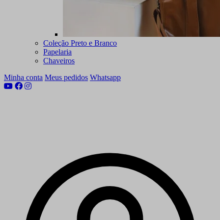
Coleção Preto e Branco
Papelaria
Chaveiros
Minha conta
Meus pedidos
Whatsapp