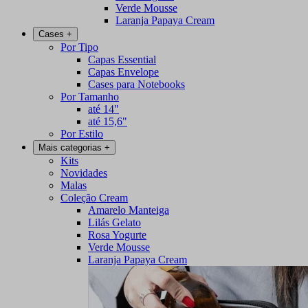
Verde Mousse
Laranja Papaya Cream
Cases
+
Por Tipo
Capas Essential
Capas Envelope
Cases para Notebooks
Por Tamanho
até 14"
até 15,6"
Por Estilo
Mais categorias
+
Kits
Novidades
Malas
Coleção Cream
Amarelo Manteiga
Lilás Gelato
Rosa Yogurte
Verde Mousse
Laranja Papaya Cream