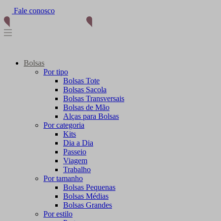
Fale conosco
(11) 96012-2976
Bolsas
Por tipo
Bolsas Tote
Bolsas Sacola
Bolsas Transversais
Bolsas de Mão
Alças para Bolsas
Por categoria
Kits
Dia a Dia
Passeio
Viagem
Trabalho
Por tamanho
Bolsas Pequenas
Bolsas Médias
Bolsas Grandes
Por estilo