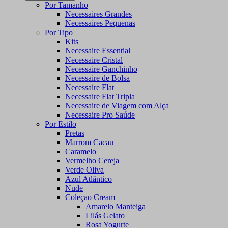
Por Tamanho
Necessaires Grandes
Necessaires Pequenas
Por Tipo
Kits
Necessaire Essential
Necessaire Cristal
Necessaire Ganchinho
Necessaire de Bolsa
Necessaire Flat
Necessaire Flat Tripla
Necessaire de Viagem com Alça
Necessaire Pro Saúde
Por Estilo
Pretas
Marrom Cacau
Caramelo
Vermelho Cereja
Verde Oliva
Azul Atlântico
Nude
Coleçao Cream
Amarelo Manteiga
Lilás Gelato
Rosa Yogurte