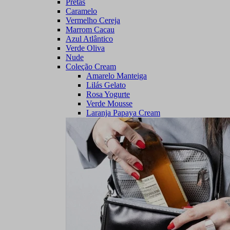
Pretas
Caramelo
Vermelho Cereja
Marrom Cacau
Azul Atlântico
Verde Oliva
Nude
Coleção Cream
Amarelo Manteiga
Lilás Gelato
Rosa Yogurte
Verde Mousse
Laranja Papaya Cream