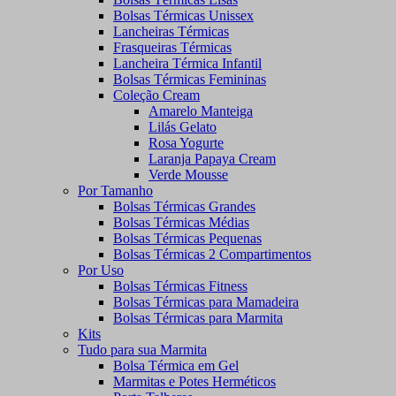
Bolsas Térmicas Unissex
Lancheiras Térmicas
Frasqueiras Térmicas
Lancheira Térmica Infantil
Bolsas Térmicas Femininas
Coleção Cream
Amarelo Manteiga
Lilás Gelato
Rosa Yogurte
Laranja Papaya Cream
Verde Mousse
Por Tamanho
Bolsas Térmicas Grandes
Bolsas Térmicas Médias
Bolsas Térmicas Pequenas
Bolsas Térmicas 2 Compartimentos
Por Uso
Bolsas Térmicas Fitness
Bolsas Térmicas para Mamadeira
Bolsas Térmicas para Marmita
Kits
Tudo para sua Marmita
Bolsa Térmica em Gel
Marmitas e Potes Herméticos