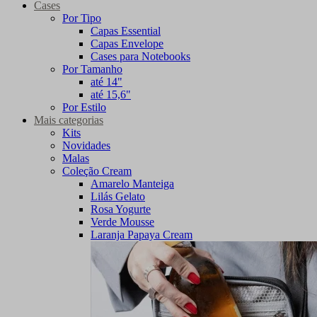
Cases
Por Tipo
Capas Essential
Capas Envelope
Cases para Notebooks
Por Tamanho
até 14"
até 15,6"
Por Estilo
Mais categorias
Kits
Novidades
Malas
Coleção Cream
Amarelo Manteiga
Lilás Gelato
Rosa Yogurte
Verde Mousse
Laranja Papaya Cream