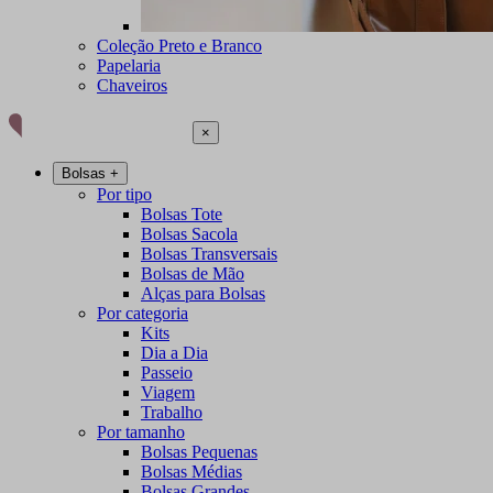
Coleção Preto e Branco
Papelaria
Chaveiros
×
Bolsas
+
Por tipo
Bolsas Tote
Bolsas Sacola
Bolsas Transversais
Bolsas de Mão
Alças para Bolsas
Por categoria
Kits
Dia a Dia
Passeio
Viagem
Trabalho
Por tamanho
Bolsas Pequenas
Bolsas Médias
Bolsas Grandes