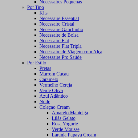
Necessaires Pequenas
Por Tipo
Kits
Necessaire Essential
Necessaire Cristal
Necessaire Ganchinho
Necessaire de Bolsa
Necessaire Flat
Necessaire Flat Tripla
Necessaire de Viagem com Alça
Necessaire Pro Saúde
Por Estilo
Pretas
Marrom Cacau
Caramelo
Vermelho Cereja
Verde Oliva
Azul Atlântico
Nude
Coleçao Cream
Amarelo Manteiga
Lilás Gelato
Rosa Yogurte
Verde Mousse
Laranja Papaya Cream