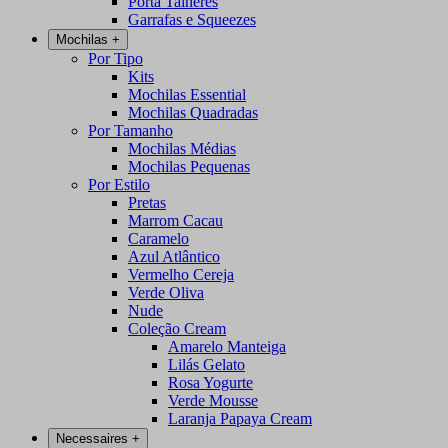
Porta Talheres
Garrafas e Squeezes
Mochilas
+
Por Tipo
Kits
Mochilas Essential
Mochilas Quadradas
Por Tamanho
Mochilas Médias
Mochilas Pequenas
Por Estilo
Pretas
Marrom Cacau
Caramelo
Azul Atlântico
Vermelho Cereja
Verde Oliva
Nude
Coleção Cream
Amarelo Manteiga
Lilás Gelato
Rosa Yogurte
Verde Mousse
Laranja Papaya Cream
Necessaires
+