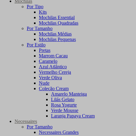
Mochilas
Por Tipo
Kits
Mochilas Essential
Mochilas Quadradas
Por Tamanho
Mochilas Médias
Mochilas Pequenas
Por Estilo
Pretas
Marrom Cacau
Caramelo
Azul Atlântico
Vermelho Cereja
Verde Oliva
Nude
Coleção Cream
Amarelo Manteiga
Lilás Gelato
Rosa Yogurte
Verde Mousse
Laranja Papaya Cream
Necessaires
Por Tamanho
Necessaires Grandes