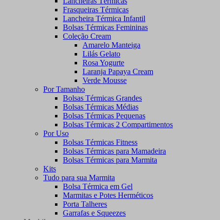
Lancheiras Térmicas
Frasqueiras Térmicas
Lancheira Térmica Infantil
Bolsas Térmicas Femininas
Coleção Cream
Amarelo Manteiga
Lilás Gelato
Rosa Yogurte
Laranja Papaya Cream
Verde Mousse
Por Tamanho
Bolsas Térmicas Grandes
Bolsas Térmicas Médias
Bolsas Térmicas Pequenas
Bolsas Térmicas 2 Compartimentos
Por Uso
Bolsas Térmicas Fitness
Bolsas Térmicas para Mamadeira
Bolsas Térmicas para Marmita
Kits
Tudo para sua Marmita
Bolsa Térmica em Gel
Marmitas e Potes Herméticos
Porta Talheres
Garrafas e Squeezes