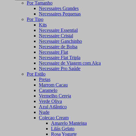
Por Tamanho
Necessaires Grandes
Necessaires Pequenas
Por Tipo
Kits
Necessaire Essential
Necessaire Cristal
Necessaire Ganchinho
Necessaire de Bolsa
Necessaire Flat
Necessaire Flat Tripla
Necessaire de Viagem com Alça
Necessaire Pro Saúde
Por Estilo
Pretas
Marrom Cacau
Caramelo
Vermelho Cereja
Verde Oliva
Azul Atlântico
Nude
Coleçao Cream
Amarelo Manteiga
Lilás Gelato
Rosa Yogurte