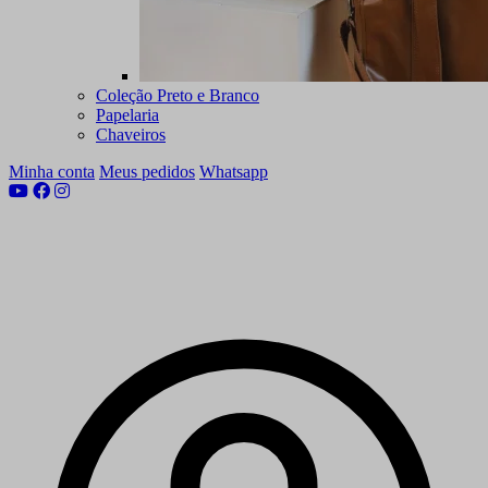
Coleção Preto e Branco
Papelaria
Chaveiros
Minha conta
Meus pedidos
Whatsapp