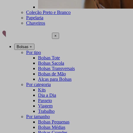
Coleção Preto e Branco
Papelaria
Chaveiros
×
Bolsas
+
Por tipo
Bolsas Tote
Bolsas Sacola
Bolsas Transversais
Bolsas de Mão
Alças para Bolsas
Por categoria
Kits
Dia a Dia
Passeio
Viagem
Trabalho
Por tamanho
Bolsas Pequenas
Bolsas Médias
Bolsas Grandes