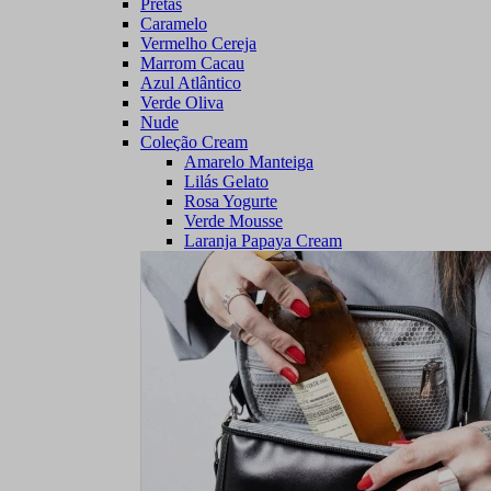
Pretas
Caramelo
Vermelho Cereja
Marrom Cacau
Azul Atlântico
Verde Oliva
Nude
Coleção Cream
Amarelo Manteiga
Lilás Gelato
Rosa Yogurte
Verde Mousse
Laranja Papaya Cream