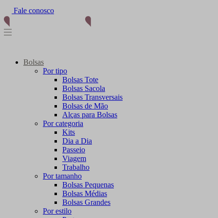
Fale conosco
(11) 96012-2976
Bolsas
Por tipo
Bolsas Tote
Bolsas Sacola
Bolsas Transversais
Bolsas de Mão
Alças para Bolsas
Por categoria
Kits
Dia a Dia
Passeio
Viagem
Trabalho
Por tamanho
Bolsas Pequenas
Bolsas Médias
Bolsas Grandes
Por estilo