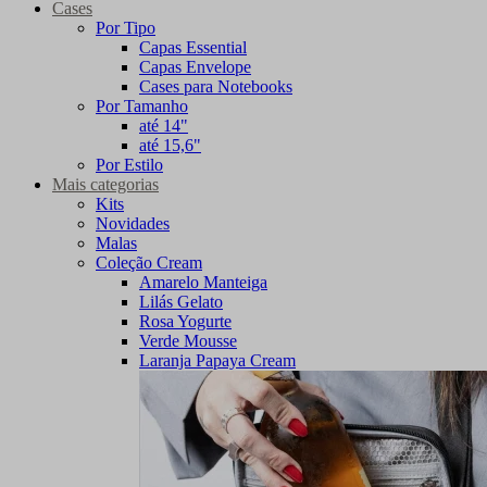
Cases
Por Tipo
Capas Essential
Capas Envelope
Cases para Notebooks
Por Tamanho
até 14"
até 15,6"
Por Estilo
Mais categorias
Kits
Novidades
Malas
Coleção Cream
Amarelo Manteiga
Lilás Gelato
Rosa Yogurte
Verde Mousse
Laranja Papaya Cream