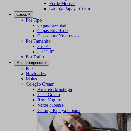
Verde Mousse
Laranja Papaya Cream
Cases
+
Por Tipo
Capas Essential
Capas Envelope
Cases para Notebooks
Por Tamanho
até 14"
até 15,6"
Por Estilo
Mais categorias
+
Kits
Novidades
Malas
Coleção Cream
Amarelo Manteiga
Lilás Gelato
Rosa Yogurte
Verde Mousse
Laranja Papaya Cream