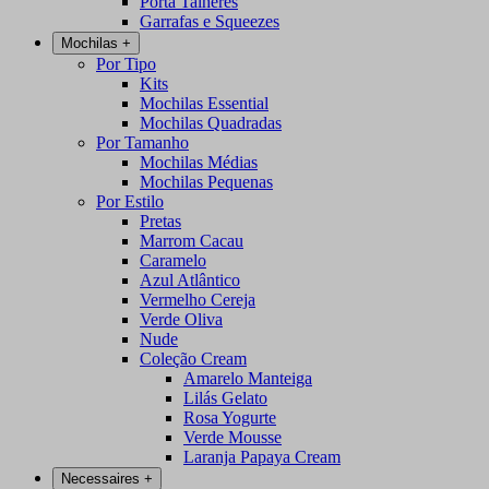
Porta Talheres
Garrafas e Squeezes
Mochilas
+
Por Tipo
Kits
Mochilas Essential
Mochilas Quadradas
Por Tamanho
Mochilas Médias
Mochilas Pequenas
Por Estilo
Pretas
Marrom Cacau
Caramelo
Azul Atlântico
Vermelho Cereja
Verde Oliva
Nude
Coleção Cream
Amarelo Manteiga
Lilás Gelato
Rosa Yogurte
Verde Mousse
Laranja Papaya Cream
Necessaires
+