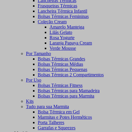
Lancheiras Térmicas
Frasqueiras Térmicas
Lancheira Térmica Infantil
Bolsas Térmicas Femininas
Coleção Cream
Amarelo Manteiga
Lilás Gelato
Rosa Yogurte
Laranja Papaya Cream
Verde Mousse
Por Tamanho
Bolsas Térmicas Grandes
Bolsas Térmicas Médias
Bolsas Térmicas Pequenas
Bolsas Térmicas 2 Compartimentos
Por Uso
Bolsas Térmicas Fitness
Bolsas Térmicas para Mamadeira
Bolsas Térmicas para Marmita
Kits
Tudo para sua Marmita
Bolsa Térmica em Gel
Marmitas e Potes Herméticos
Porta Talheres
Garrafas e Squeezes