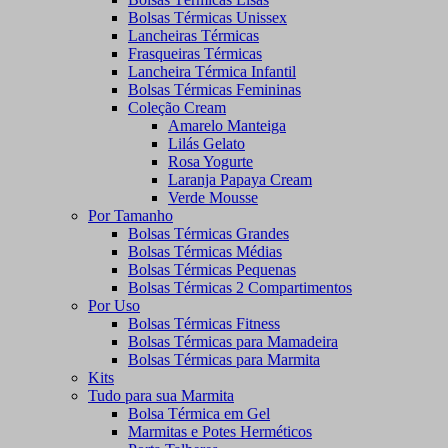
Bolsas Térmicas Unissex
Lancheiras Térmicas
Frasqueiras Térmicas
Lancheira Térmica Infantil
Bolsas Térmicas Femininas
Coleção Cream
Amarelo Manteiga
Lilás Gelato
Rosa Yogurte
Laranja Papaya Cream
Verde Mousse
Por Tamanho
Bolsas Térmicas Grandes
Bolsas Térmicas Médias
Bolsas Térmicas Pequenas
Bolsas Térmicas 2 Compartimentos
Por Uso
Bolsas Térmicas Fitness
Bolsas Térmicas para Mamadeira
Bolsas Térmicas para Marmita
Kits
Tudo para sua Marmita
Bolsa Térmica em Gel
Marmitas e Potes Herméticos