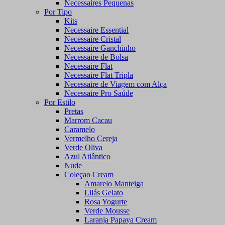
Necessaires Pequenas
Por Tipo
Kits
Necessaire Essential
Necessaire Cristal
Necessaire Ganchinho
Necessaire de Bolsa
Necessaire Flat
Necessaire Flat Tripla
Necessaire de Viagem com Alça
Necessaire Pro Saúde
Por Estilo
Pretas
Marrom Cacau
Caramelo
Vermelho Cereja
Verde Oliva
Azul Atlântico
Nude
Coleçao Cream
Amarelo Manteiga
Lilás Gelato
Rosa Yogurte
Verde Mousse
Laranja Papaya Cream