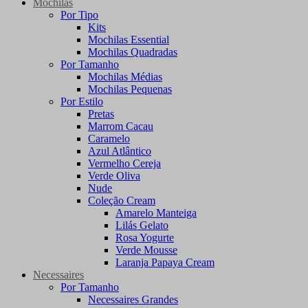
Mochilas
Por Tipo
Kits
Mochilas Essential
Mochilas Quadradas
Por Tamanho
Mochilas Médias
Mochilas Pequenas
Por Estilo
Pretas
Marrom Cacau
Caramelo
Azul Atlântico
Vermelho Cereja
Verde Oliva
Nude
Coleção Cream
Amarelo Manteiga
Lilás Gelato
Rosa Yogurte
Verde Mousse
Laranja Papaya Cream
Necessaires
Por Tamanho
Necessaires Grandes