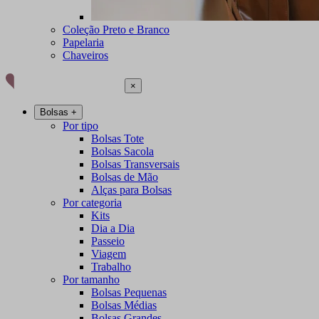
Coleção Preto e Branco
Papelaria
Chaveiros
×
Bolsas
+
Por tipo
Bolsas Tote
Bolsas Sacola
Bolsas Transversais
Bolsas de Mão
Alças para Bolsas
Por categoria
Kits
Dia a Dia
Passeio
Viagem
Trabalho
Por tamanho
Bolsas Pequenas
Bolsas Médias
Bolsas Grandes