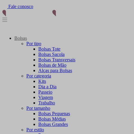
Fale conosco
(11) 96012-2976
Bolsas
Por tipo
Bolsas Tote
Bolsas Sacola
Bolsas Transversais
Bolsas de Mão
Alças para Bolsas
Por categoria
Kits
Dia a Dia
Passeio
Viagem
Trabalho
Por tamanho
Bolsas Pequenas
Bolsas Médias
Bolsas Grandes
Por estilo