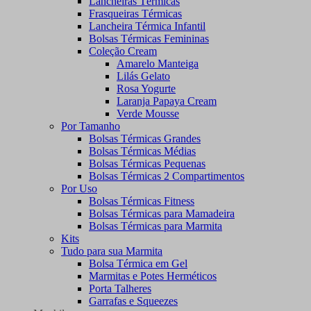
Lancheiras Térmicas
Frasqueiras Térmicas
Lancheira Térmica Infantil
Bolsas Térmicas Femininas
Coleção Cream
Amarelo Manteiga
Lilás Gelato
Rosa Yogurte
Laranja Papaya Cream
Verde Mousse
Por Tamanho
Bolsas Térmicas Grandes
Bolsas Térmicas Médias
Bolsas Térmicas Pequenas
Bolsas Térmicas 2 Compartimentos
Por Uso
Bolsas Térmicas Fitness
Bolsas Térmicas para Mamadeira
Bolsas Térmicas para Marmita
Kits
Tudo para sua Marmita
Bolsa Térmica em Gel
Marmitas e Potes Herméticos
Porta Talheres
Garrafas e Squeezes