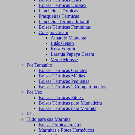
Bolsas Térmicas Unissex
Lancheiras Térmicas
Frasqueiras Térmicas
Lancheira Térmica Infantil
Bolsas Térmicas Femininas
Coleção Cream
Amarelo Manteiga
Lilás Gelato
Rosa Yogurte
Laranja Papaya Cream
Verde Mousse
Por Tamanho
Bolsas Térmicas Grandes
Bolsas Térmicas Médias
Bolsas Térmicas Pequenas
Bolsas Térmicas 2 Compartimentos
Por Uso
Bolsas Térmicas Fitness
Bolsas Térmicas para Mamadeira
Bolsas Térmicas para Marmita
Kits
Tudo para sua Marmita
Bolsa Térmica em Gel
Marmitas e Potes Herméticos