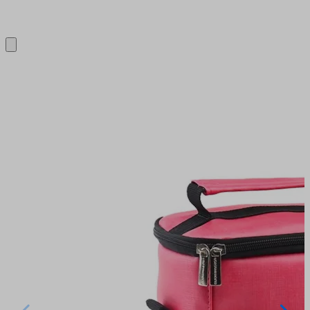
Close