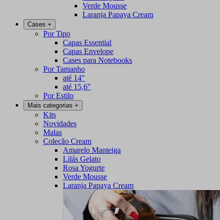
Verde Mousse
Laranja Papaya Cream
Cases
+
Por Tipo
Capas Essential
Capas Envelope
Cases para Notebooks
Por Tamanho
até 14"
até 15,6"
Por Estilo
Mais categorias
+
Kits
Novidades
Malas
Coleção Cream
Amarelo Manteiga
Lilás Gelato
Rosa Yogurte
Verde Mousse
Laranja Papaya Cream