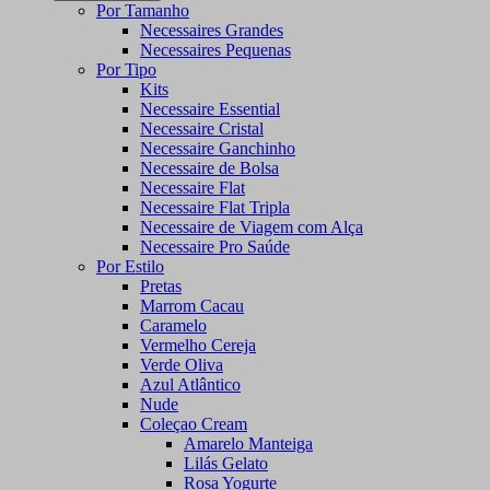
Por Tamanho
Necessaires Grandes
Necessaires Pequenas
Por Tipo
Kits
Necessaire Essential
Necessaire Cristal
Necessaire Ganchinho
Necessaire de Bolsa
Necessaire Flat
Necessaire Flat Tripla
Necessaire de Viagem com Alça
Necessaire Pro Saúde
Por Estilo
Pretas
Marrom Cacau
Caramelo
Vermelho Cereja
Verde Oliva
Azul Atlântico
Nude
Coleçao Cream
Amarelo Manteiga
Lilás Gelato
Rosa Yogurte