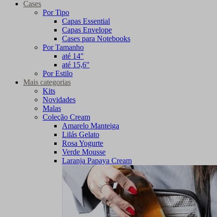
Cases
Por Tipo
Capas Essential
Capas Envelope
Cases para Notebooks
Por Tamanho
até 14"
até 15,6"
Por Estilo
Mais categorias
Kits
Novidades
Malas
Coleção Cream
Amarelo Manteiga
Lilás Gelato
Rosa Yogurte
Verde Mousse
Laranja Papaya Cream