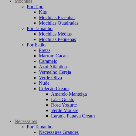
Mochilas
Por Tipo
Kits
Mochilas Essential
Mochilas Quadradas
Por Tamanho
Mochilas Médias
Mochilas Pequenas
Por Estilo
Pretas
Marrom Cacau
Caramelo
Azul Atlântico
Vermelho Cereja
Verde Oliva
Nude
Coleção Cream
Amarelo Manteiga
Lilás Gelato
Rosa Yogurte
Verde Mousse
Laranja Papaya Cream
Necessaires
Por Tamanho
Necessaires Grandes