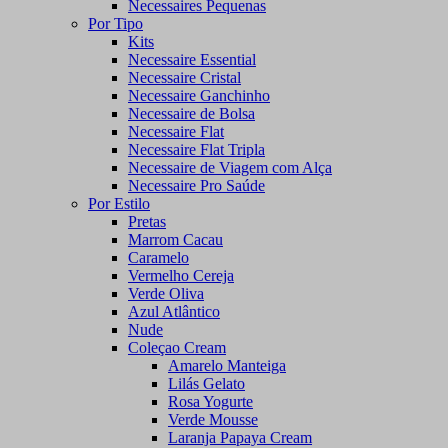
Necessaires Pequenas
Por Tipo
Kits
Necessaire Essential
Necessaire Cristal
Necessaire Ganchinho
Necessaire de Bolsa
Necessaire Flat
Necessaire Flat Tripla
Necessaire de Viagem com Alça
Necessaire Pro Saúde
Por Estilo
Pretas
Marrom Cacau
Caramelo
Vermelho Cereja
Verde Oliva
Azul Atlântico
Nude
Coleçao Cream
Amarelo Manteiga
Lilás Gelato
Rosa Yogurte
Verde Mousse
Laranja Papaya Cream