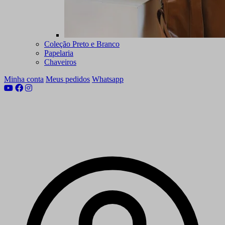
Coleção Preto e Branco
Papelaria
Chaveiros
Minha conta
Meus pedidos
Whatsapp