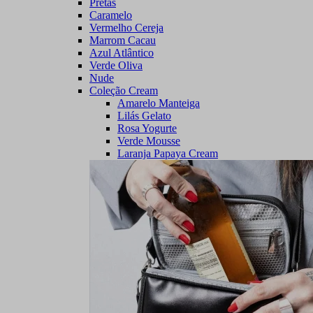
Pretas
Caramelo
Vermelho Cereja
Marrom Cacau
Azul Atlântico
Verde Oliva
Nude
Coleção Cream
Amarelo Manteiga
Lilás Gelato
Rosa Yogurte
Verde Mousse
Laranja Papaya Cream