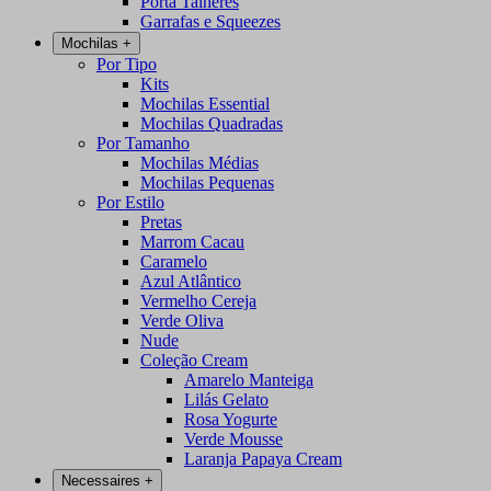
Porta Talheres
Garrafas e Squeezes
Mochilas
+
Por Tipo
Kits
Mochilas Essential
Mochilas Quadradas
Por Tamanho
Mochilas Médias
Mochilas Pequenas
Por Estilo
Pretas
Marrom Cacau
Caramelo
Azul Atlântico
Vermelho Cereja
Verde Oliva
Nude
Coleção Cream
Amarelo Manteiga
Lilás Gelato
Rosa Yogurte
Verde Mousse
Laranja Papaya Cream
Necessaires
+