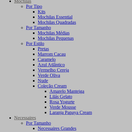
Mochilas
Por Tipo
Kits
Mochilas Essential
Mochilas Quadradas
Por Tamanho
Mochilas Médias
Mochilas Pequenas
Por Estilo
Pretas
Marrom Cacau
Caramelo
Azul Atlântico
Vermelho Cereja
Verde Oliva
Nude
Coleção Cream
Amarelo Manteiga
Lilás Gelato
Rosa Yogurte
Verde Mousse
Laranja Papaya Cream
Necessaires
Por Tamanho
Necessaires Grandes