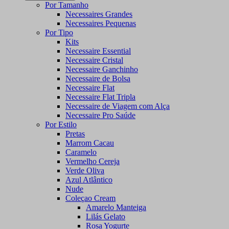
Por Tamanho
Necessaires Grandes
Necessaires Pequenas
Por Tipo
Kits
Necessaire Essential
Necessaire Cristal
Necessaire Ganchinho
Necessaire de Bolsa
Necessaire Flat
Necessaire Flat Tripla
Necessaire de Viagem com Alça
Necessaire Pro Saúde
Por Estilo
Pretas
Marrom Cacau
Caramelo
Vermelho Cereja
Verde Oliva
Azul Atlântico
Nude
Coleçao Cream
Amarelo Manteiga
Lilás Gelato
Rosa Yogurte