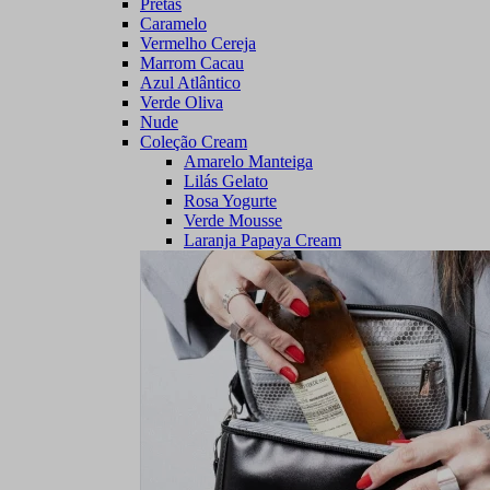
Pretas
Caramelo
Vermelho Cereja
Marrom Cacau
Azul Atlântico
Verde Oliva
Nude
Coleção Cream
Amarelo Manteiga
Lilás Gelato
Rosa Yogurte
Verde Mousse
Laranja Papaya Cream