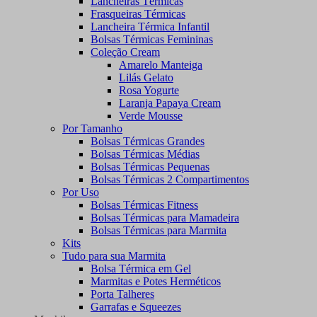
Lancheiras Térmicas
Frasqueiras Térmicas
Lancheira Térmica Infantil
Bolsas Térmicas Femininas
Coleção Cream
Amarelo Manteiga
Lilás Gelato
Rosa Yogurte
Laranja Papaya Cream
Verde Mousse
Por Tamanho
Bolsas Térmicas Grandes
Bolsas Térmicas Médias
Bolsas Térmicas Pequenas
Bolsas Térmicas 2 Compartimentos
Por Uso
Bolsas Térmicas Fitness
Bolsas Térmicas para Mamadeira
Bolsas Térmicas para Marmita
Kits
Tudo para sua Marmita
Bolsa Térmica em Gel
Marmitas e Potes Herméticos
Porta Talheres
Garrafas e Squeezes