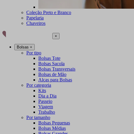
Coleção Preto e Branco
Papelaria
Chaveiros
×
Bolsas
+
Por tipo
Bolsas Tote
Bolsas Sacola
Bolsas Transversais
Bolsas de Mão
Alças para Bolsas
Por categoria
Kits
Dia a Dia
Passeio
Viagem
Trabalho
Por tamanho
Bolsas Pequenas
Bolsas Médias
Bolsas Grandes