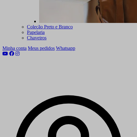
Coleção Preto e Branco
Papelaria
Chaveiros
Minha conta
Meus pedidos
Whatsapp