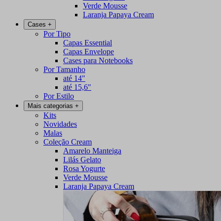
Verde Mousse
Laranja Papaya Cream
Cases
+
Por Tipo
Capas Essential
Capas Envelope
Cases para Notebooks
Por Tamanho
até 14"
até 15,6"
Por Estilo
Mais categorias
+
Kits
Novidades
Malas
Coleção Cream
Amarelo Manteiga
Lilás Gelato
Rosa Yogurte
Verde Mousse
Laranja Papaya Cream