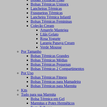
Bolsas Térmicas Unissex
Lancheiras Térmicas
Frasqueiras Térmicas
Lancheira Térmica Infantil
Bolsas Térmicas Femininas
Coleção Cream
Amarelo Manteiga
Lilás Gelato
Rosa Yogurte
Laranja Papaya Cream
Verde Mousse
Por Tamanho
Bolsas Térmicas Grandes
Bolsas Térmicas Médias
Bolsas Térmicas Pequenas
Bolsas Térmicas 2 Compartimentos
Por Uso
Bolsas Térmicas Fitness
Bolsas Térmicas para Mamadeira
Bolsas Térmicas para Marmita
Kits
Tudo para sua Marmita
Bolsa Térmica em Gel
Marmitas e Potes Herméticos