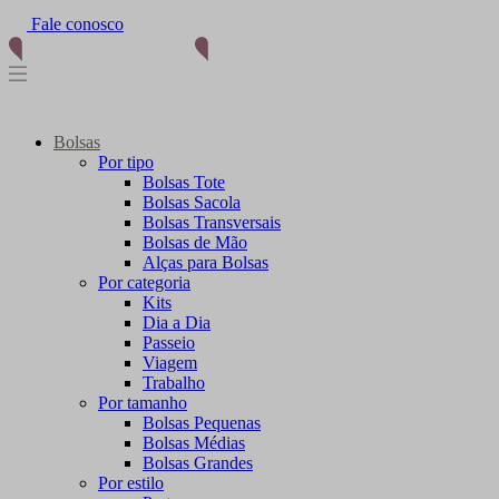
Fale conosco
(11) 96012-2976
Bolsas
Por tipo
Bolsas Tote
Bolsas Sacola
Bolsas Transversais
Bolsas de Mão
Alças para Bolsas
Por categoria
Kits
Dia a Dia
Passeio
Viagem
Trabalho
Por tamanho
Bolsas Pequenas
Bolsas Médias
Bolsas Grandes
Por estilo