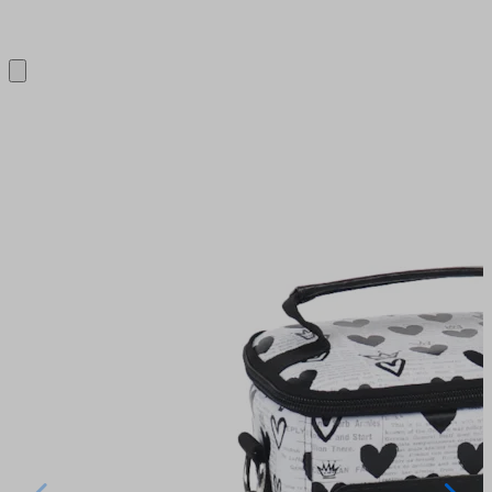
Close