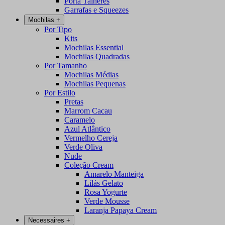
Porta Talheres
Garrafas e Squeezes
Mochilas
+
Por Tipo
Kits
Mochilas Essential
Mochilas Quadradas
Por Tamanho
Mochilas Médias
Mochilas Pequenas
Por Estilo
Pretas
Marrom Cacau
Caramelo
Azul Atlântico
Vermelho Cereja
Verde Oliva
Nude
Coleção Cream
Amarelo Manteiga
Lilás Gelato
Rosa Yogurte
Verde Mousse
Laranja Papaya Cream
Necessaires
+