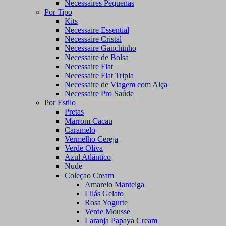
Necessaires Pequenas
Por Tipo
Kits
Necessaire Essential
Necessaire Cristal
Necessaire Ganchinho
Necessaire de Bolsa
Necessaire Flat
Necessaire Flat Tripla
Necessaire de Viagem com Alça
Necessaire Pro Saúde
Por Estilo
Pretas
Marrom Cacau
Caramelo
Vermelho Cereja
Verde Oliva
Azul Atlântico
Nude
Coleçao Cream
Amarelo Manteiga
Lilás Gelato
Rosa Yogurte
Verde Mousse
Laranja Papaya Cream