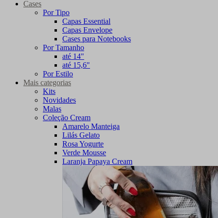
Cases
Por Tipo
Capas Essential
Capas Envelope
Cases para Notebooks
Por Tamanho
até 14"
até 15,6"
Por Estilo
Mais categorias
Kits
Novidades
Malas
Coleção Cream
Amarelo Manteiga
Lilás Gelato
Rosa Yogurte
Verde Mousse
Laranja Papaya Cream