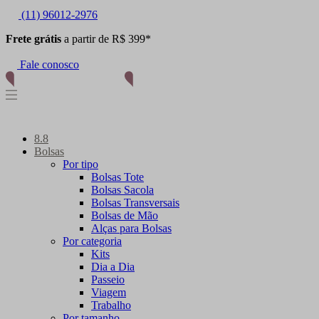
(11) 96012-2976
Frete grátis
a partir de R$ 399*
Fale conosco
8.8
Bolsas
Por tipo
Bolsas Tote
Bolsas Sacola
Bolsas Transversais
Bolsas de Mão
Alças para Bolsas
Por categoria
Kits
Dia a Dia
Passeio
Viagem
Trabalho
Por tamanho