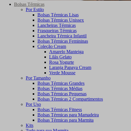
Bolsas Térmicas
Por Estilo
Bolsas Térmicas Lisas
Bolsas Térmicas Unissex
Lancheiras Térmicas
Frasqueiras Térmicas
Lancheira Térmica Infantil
Bolsas Térmicas Femininas
Coleção Cream
Amarelo Manteiga
Lilás Gelato
Rosa Yogurte
Laranja Papaya Cream
Verde Mousse
Por Tamanho
Bolsas Térmicas Grandes
Bolsas Térmicas Médias
Bolsas Térmicas Pequenas
Bolsas Térmicas 2 Compartimentos
Por Uso
Bolsas Térmicas Fitness
Bolsas Térmicas para Mamadeira
Bolsas Térmicas para Marmita
Kits
Tudo para sua Marmita