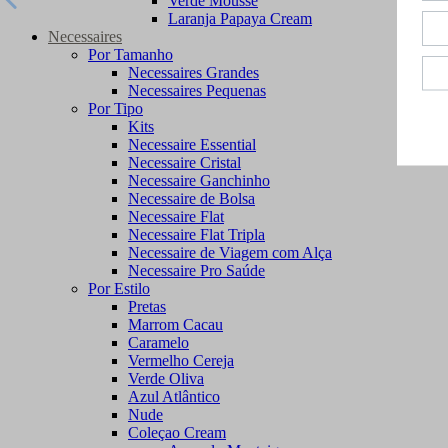
Verde Mousse
Laranja Papaya Cream
Necessaires
Por Tamanho
Necessaires Grandes
Necessaires Pequenas
Por Tipo
Kits
Necessaire Essential
Necessaire Cristal
Necessaire Ganchinho
Necessaire de Bolsa
Necessaire Flat
Necessaire Flat Tripla
Necessaire de Viagem com Alça
Necessaire Pro Saúde
Por Estilo
Pretas
Marrom Cacau
Caramelo
Vermelho Cereja
Verde Oliva
Azul Atlântico
Nude
Coleçao Cream