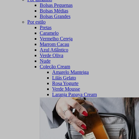
Bolsas Pequenas
Bolsas Médias
Bolsas Grandes
Por estilo
Pretas
Caramelo
Vermelho Cereja
Marrom Cacau
Azul Atlântico
Verde Oliva
Nude
Coleção Cream
Amarelo Manteiga
Lilás Gelato
Rosa Yogurte
Verde Mousse
Laranja Papaya Cream