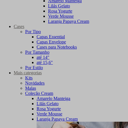
Amarelo Manteiga
Lilás Gelato
Rosa Yogurte
Verde Mousse
Laranja Papaya Cream
Cases
Por Tipo
Capas Essential
Capas Envelope
Cases para Notebooks
Por Tamanho
até 14"
até 15,6"
Por Estilo
Mais categorias
Kits
Novidades
Malas
Coleção Cream
Amarelo Manteiga
Lilás Gelato
Rosa Yogurte
Verde Mousse
Laranja Papaya Cream