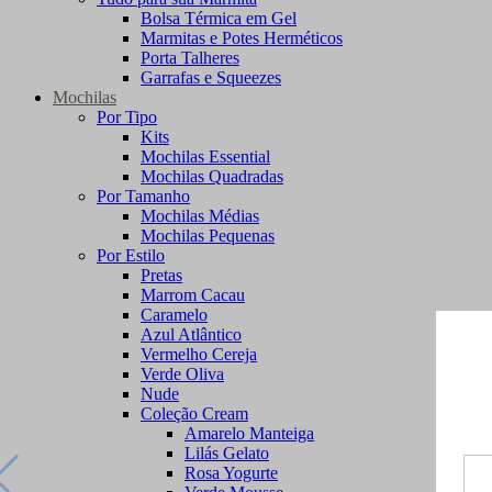
Bolsa Térmica em Gel
Marmitas e Potes Herméticos
Porta Talheres
Garrafas e Squeezes
Mochilas
Por Tipo
Kits
Mochilas Essential
Mochilas Quadradas
Por Tamanho
Mochilas Médias
Mochilas Pequenas
Por Estilo
Pretas
Marrom Cacau
Caramelo
Azul Atlântico
Vermelho Cereja
Verde Oliva
Nude
Coleção Cream
Amarelo Manteiga
Lilás Gelato
Rosa Yogurte