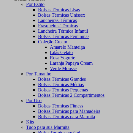
Por Estilo
Bolsas Térmicas Lisas
Bolsas Térmicas Unissex
Lancheiras Térmicas
Frasqueiras Térmicas
Lancheira Térmica Infantil
Bolsas Térmicas Femininas
Coleção Cream
Amarelo Manteiga
Lilás Gelato
Rosa Yogurte
Laranja Papaya Cream
Verde Mousse
Por Tamanho
Bolsas Térmicas Grandes
Bolsas Térmicas Médias
Bolsas Térmicas Pequenas
Bolsas Térmicas 2 Compartimentos
Por Uso
Bolsas Térmicas Fitness
Bolsas Térmicas para Mamadeira
Bolsas Térmicas para Marmita
Kits
Tudo para sua Marmita
Bolsa Térmica em Gel