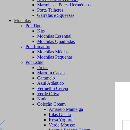
Marmitas e Potes Herméticos
Porta Talheres
Garrafas e Squeezes
Mochilas
Por Tipo
Kits
Mochilas Essential
Mochilas Quadradas
Por Tamanho
Mochilas Médias
Mochilas Pequenas
Por Estilo
Pretas
Marrom Cacau
Caramelo
Azul Atlântico
Vermelho Cereja
Verde Oliva
Nude
Coleção Cream
Amarelo Manteiga
Lilás Gelato
Rosa Yogurte
Verde Mousse