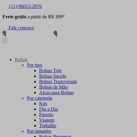
(11) 96012-2976
Frete grátis
a partir de R$ 399*
Fale conosco
Bolsas
Por tipo
Bolsas Tote
Bolsas Sacola
Bolsas Transversais
Bolsas de Mão
Alças para Bolsas
Por categoria
Kits
Dia a Dia
Passeio
Viagem
Trabalho
Por tamanho
Bolsas Pequenas