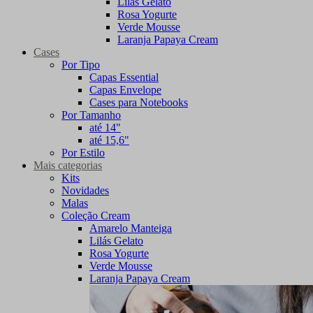
Lilás Gelato
Rosa Yogurte
Verde Mousse
Laranja Papaya Cream
Cases
Por Tipo
Capas Essential
Capas Envelope
Cases para Notebooks
Por Tamanho
até 14"
até 15,6"
Por Estilo
Mais categorias
Kits
Novidades
Malas
Coleção Cream
Amarelo Manteiga
Lilás Gelato
Rosa Yogurte
Verde Mousse
Laranja Papaya Cream