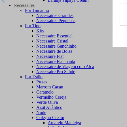
Laranja Papaya Cream
Necessaires
Por Tamanho
Necessaires Grandes
Necessaires Pequenas
Por Tipo
Kits
Necessaire Essential
Necessaire Cristal
Necessaire Ganchinho
Necessaire de Bolsa
Necessaire Flat
Necessaire Flat Tripla
Necessaire de Viagem com Alça
Necessaire Pro Saúde
Por Estilo
Pretas
Marrom Cacau
Caramelo
Vermelho Cereja
Verde Oliva
Azul Atlântico
Nude
Coleçao Cream
Amarelo Manteiga