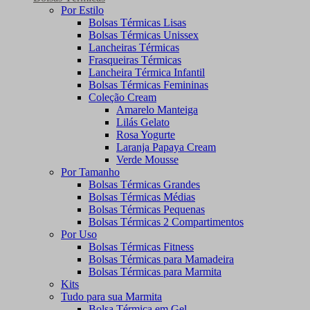
Por Estilo
Bolsas Térmicas Lisas
Bolsas Térmicas Unissex
Lancheiras Térmicas
Frasqueiras Térmicas
Lancheira Térmica Infantil
Bolsas Térmicas Femininas
Coleção Cream
Amarelo Manteiga
Lilás Gelato
Rosa Yogurte
Laranja Papaya Cream
Verde Mousse
Por Tamanho
Bolsas Térmicas Grandes
Bolsas Térmicas Médias
Bolsas Térmicas Pequenas
Bolsas Térmicas 2 Compartimentos
Por Uso
Bolsas Térmicas Fitness
Bolsas Térmicas para Mamadeira
Bolsas Térmicas para Marmita
Kits
Tudo para sua Marmita
Bolsa Térmica em Gel