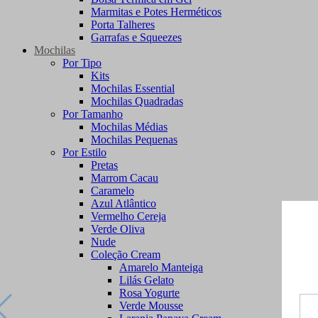
Marmitas e Potes Herméticos
Porta Talheres
Garrafas e Squeezes
Mochilas
Por Tipo
Kits
Mochilas Essential
Mochilas Quadradas
Por Tamanho
Mochilas Médias
Mochilas Pequenas
Por Estilo
Pretas
Marrom Cacau
Caramelo
Azul Atlântico
Vermelho Cereja
Verde Oliva
Nude
Coleção Cream
Amarelo Manteiga
Lilás Gelato
Rosa Yogurte
Verde Mousse