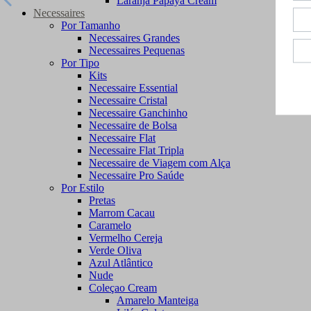
Laranja Papaya Cream
Necessaires
Por Tamanho
Necessaires Grandes
Necessaires Pequenas
Por Tipo
Kits
Necessaire Essential
Necessaire Cristal
Necessaire Ganchinho
Necessaire de Bolsa
Necessaire Flat
Necessaire Flat Tripla
Necessaire de Viagem com Alça
Necessaire Pro Saúde
Por Estilo
Pretas
Marrom Cacau
Caramelo
Vermelho Cereja
Verde Oliva
Azul Atlântico
Nude
Coleçao Cream
Amarelo Manteiga