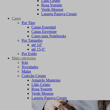
Lilás Gelato
Rosa Yogurte
Verde Mousse
Laranja Papaya Cream
Cases
Por Tipo
Capas Essential
Capas Envelope
Cases para Notebooks
Por Tamanho
até 14"
até 15,6"
Por Estilo
Mais categorias
Kits
Novidades
Malas
Coleção Cream
Amarelo Manteiga
Lilás Gelato
Rosa Yogurte
Verde Mousse
Laranja Papaya Cream