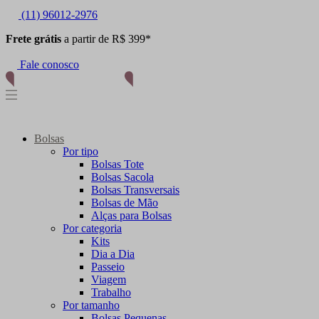
(11) 96012-2976
Frete grátis
a partir de R$ 399*
Fale conosco
Bolsas
Por tipo
Bolsas Tote
Bolsas Sacola
Bolsas Transversais
Bolsas de Mão
Alças para Bolsas
Por categoria
Kits
Dia a Dia
Passeio
Viagem
Trabalho
Por tamanho
Bolsas Pequenas