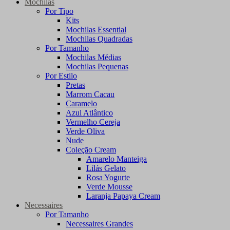
Mochilas
Por Tipo
Kits
Mochilas Essential
Mochilas Quadradas
Por Tamanho
Mochilas Médias
Mochilas Pequenas
Por Estilo
Pretas
Marrom Cacau
Caramelo
Azul Atlântico
Vermelho Cereja
Verde Oliva
Nude
Coleção Cream
Amarelo Manteiga
Lilás Gelato
Rosa Yogurte
Verde Mousse
Laranja Papaya Cream
Necessaires
Por Tamanho
Necessaires Grandes