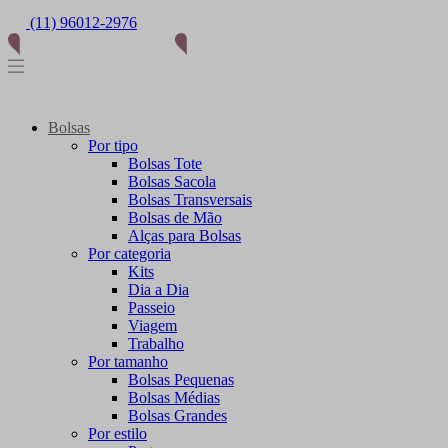
(11) 96012-2976
Bolsas
Por tipo
Bolsas Tote
Bolsas Sacola
Bolsas Transversais
Bolsas de Mão
Alças para Bolsas
Por categoria
Kits
Dia a Dia
Passeio
Viagem
Trabalho
Por tamanho
Bolsas Pequenas
Bolsas Médias
Bolsas Grandes
Por estilo