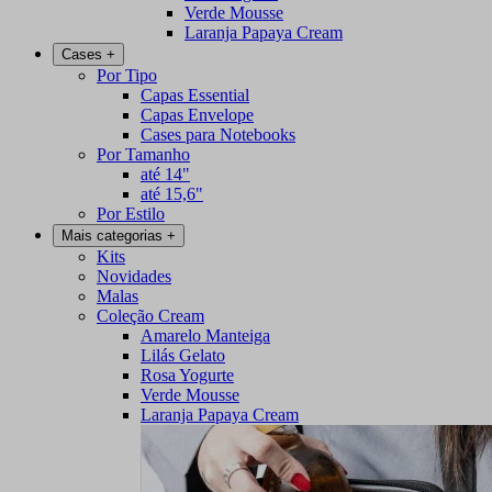
Verde Mousse
Laranja Papaya Cream
Cases
+
Por Tipo
Capas Essential
Capas Envelope
Cases para Notebooks
Por Tamanho
até 14"
até 15,6"
Por Estilo
Mais categorias
+
Kits
Novidades
Malas
Coleção Cream
Amarelo Manteiga
Lilás Gelato
Rosa Yogurte
Verde Mousse
Laranja Papaya Cream