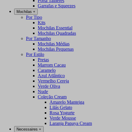
Porta Talheres
Garrafas e Squeezes
Mochilas
+
Por Tipo
Kits
Mochilas Essential
Mochilas Quadradas
Por Tamanho
Mochilas Médias
Mochilas Pequenas
Por Estilo
Pretas
Marrom Cacau
Caramelo
Azul Atlântico
Vermelho Cereja
Verde Oliva
Nude
Coleção Cream
Amarelo Manteiga
Lilás Gelato
Rosa Yogurte
Verde Mousse
Laranja Papaya Cream
Necessaires
+