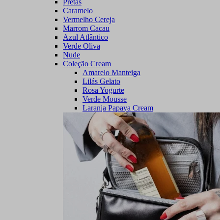
Pretas
Caramelo
Vermelho Cereja
Marrom Cacau
Azul Atlântico
Verde Oliva
Nude
Coleção Cream
Amarelo Manteiga
Lilás Gelato
Rosa Yogurte
Verde Mousse
Laranja Papaya Cream