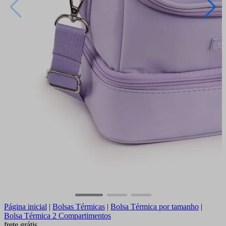
Página inicial
|
Bolsas Térmicas
|
Bolsa Térmica por tamanho
|
Bolsa Térmica 2 Compartimentos
frete grátis