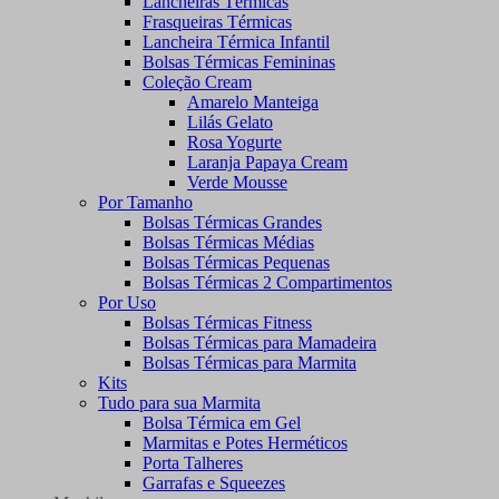
Lancheiras Térmicas
Frasqueiras Térmicas
Lancheira Térmica Infantil
Bolsas Térmicas Femininas
Coleção Cream
Amarelo Manteiga
Lilás Gelato
Rosa Yogurte
Laranja Papaya Cream
Verde Mousse
Por Tamanho
Bolsas Térmicas Grandes
Bolsas Térmicas Médias
Bolsas Térmicas Pequenas
Bolsas Térmicas 2 Compartimentos
Por Uso
Bolsas Térmicas Fitness
Bolsas Térmicas para Mamadeira
Bolsas Térmicas para Marmita
Kits
Tudo para sua Marmita
Bolsa Térmica em Gel
Marmitas e Potes Herméticos
Porta Talheres
Garrafas e Squeezes