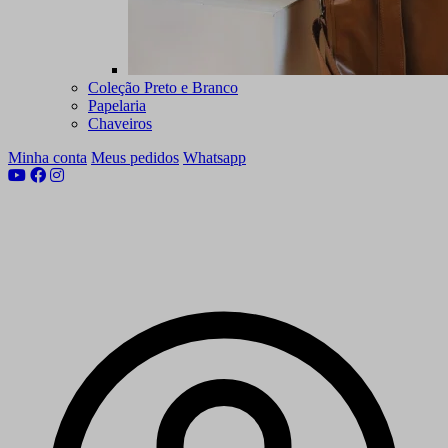
Coleção Preto e Branco
Papelaria
Chaveiros
Minha conta
Meus pedidos
Whatsapp