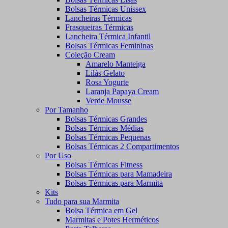
Bolsas Térmicas Unissex
Lancheiras Térmicas
Frasqueiras Térmicas
Lancheira Térmica Infantil
Bolsas Térmicas Femininas
Coleção Cream
Amarelo Manteiga
Lilás Gelato
Rosa Yogurte
Laranja Papaya Cream
Verde Mousse
Por Tamanho
Bolsas Térmicas Grandes
Bolsas Térmicas Médias
Bolsas Térmicas Pequenas
Bolsas Térmicas 2 Compartimentos
Por Uso
Bolsas Térmicas Fitness
Bolsas Térmicas para Mamadeira
Bolsas Térmicas para Marmita
Kits
Tudo para sua Marmita
Bolsa Térmica em Gel
Marmitas e Potes Herméticos