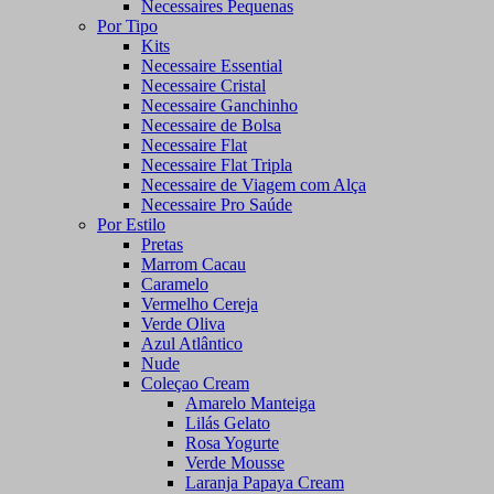
Necessaires Pequenas
Por Tipo
Kits
Necessaire Essential
Necessaire Cristal
Necessaire Ganchinho
Necessaire de Bolsa
Necessaire Flat
Necessaire Flat Tripla
Necessaire de Viagem com Alça
Necessaire Pro Saúde
Por Estilo
Pretas
Marrom Cacau
Caramelo
Vermelho Cereja
Verde Oliva
Azul Atlântico
Nude
Coleçao Cream
Amarelo Manteiga
Lilás Gelato
Rosa Yogurte
Verde Mousse
Laranja Papaya Cream