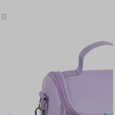
Close