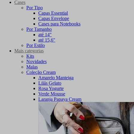
Cases
Por Tipo
Capas Essential
Capas Envelope
Cases para Notebooks
Por Tamanho
até 14"
até 15,6"
Por Estilo
Mais categorias
Kits
Novidades
Malas
Coleção Cream
Amarelo Manteiga
Lilás Gelato
Rosa Yogurte
Verde Mousse
Laranja Papaya Cream