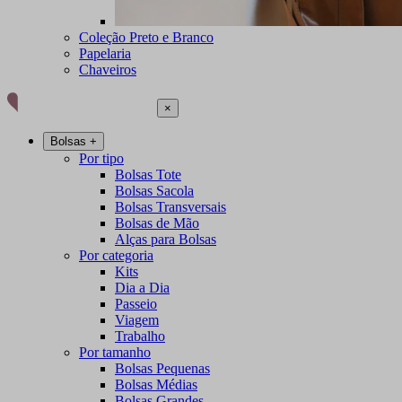
Coleção Preto e Branco
Papelaria
Chaveiros
×
Bolsas
+
Por tipo
Bolsas Tote
Bolsas Sacola
Bolsas Transversais
Bolsas de Mão
Alças para Bolsas
Por categoria
Kits
Dia a Dia
Passeio
Viagem
Trabalho
Por tamanho
Bolsas Pequenas
Bolsas Médias
Bolsas Grandes