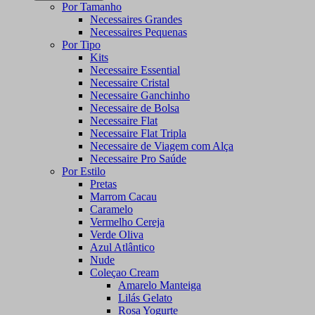
Por Tamanho
Necessaires Grandes
Necessaires Pequenas
Por Tipo
Kits
Necessaire Essential
Necessaire Cristal
Necessaire Ganchinho
Necessaire de Bolsa
Necessaire Flat
Necessaire Flat Tripla
Necessaire de Viagem com Alça
Necessaire Pro Saúde
Por Estilo
Pretas
Marrom Cacau
Caramelo
Vermelho Cereja
Verde Oliva
Azul Atlântico
Nude
Coleçao Cream
Amarelo Manteiga
Lilás Gelato
Rosa Yogurte