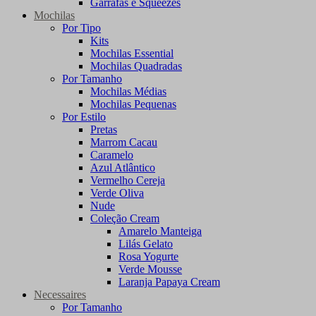
Garrafas e Squeezes
Mochilas
Por Tipo
Kits
Mochilas Essential
Mochilas Quadradas
Por Tamanho
Mochilas Médias
Mochilas Pequenas
Por Estilo
Pretas
Marrom Cacau
Caramelo
Azul Atlântico
Vermelho Cereja
Verde Oliva
Nude
Coleção Cream
Amarelo Manteiga
Lilás Gelato
Rosa Yogurte
Verde Mousse
Laranja Papaya Cream
Necessaires
Por Tamanho