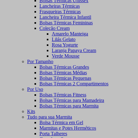
Bolsas Térmicas Unissex
Lancheiras Térmicas
Frasqueiras Térmicas
Lancheira Térmica Infantil
Bolsas Térmicas Femininas
Coleção Cream
Amarelo Manteiga
Lilás Gelato
Rosa Yogurte
Laranja Papaya Cream
Verde Mousse
Por Tamanho
Bolsas Térmicas Grandes
Bolsas Térmicas Médias
Bolsas Térmicas Pequenas
Bolsas Térmicas 2 Compartimentos
Por Uso
Bolsas Térmicas Fitness
Bolsas Térmicas para Mamadeira
Bolsas Térmicas para Marmita
Kits
Tudo para sua Marmita
Bolsa Térmica em Gel
Marmitas e Potes Herméticos
Porta Talheres