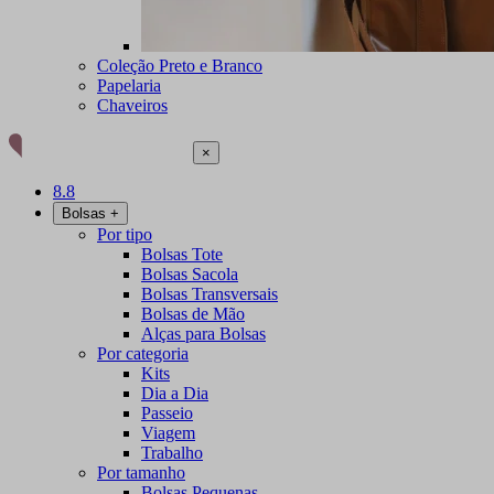
Coleção Preto e Branco
Papelaria
Chaveiros
×
8.8
Bolsas
+
Por tipo
Bolsas Tote
Bolsas Sacola
Bolsas Transversais
Bolsas de Mão
Alças para Bolsas
Por categoria
Kits
Dia a Dia
Passeio
Viagem
Trabalho
Por tamanho
Bolsas Pequenas