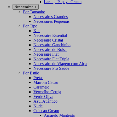
Laranja Papaya Cream
Necessaires
+
Por Tamanho
Necessaires Grandes
Necessaires Pequenas
Por Tipo
Kits
Necessaire Essential
Necessaire Cristal
Necessaire Ganchinho
Necessaire de Bolsa
Necessaire Flat
Necessaire Flat Tripla
Necessaire de Viagem com Alça
Necessaire Pro Saúde
Por Estilo
Pretas
Marrom Cacau
Caramelo
Vermelho Cereja
Verde Oliva
Azul Atlântico
Nude
Coleçao Cream
Amarelo Manteiga