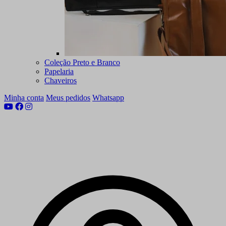
Coleção Preto e Branco
Papelaria
Chaveiros
Minha conta
Meus pedidos
Whatsapp