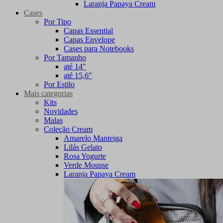
Laranja Papaya Cream
Cases
Por Tipo
Capas Essential
Capas Envelope
Cases para Notebooks
Por Tamanho
até 14"
até 15,6"
Por Estilo
Mais categorias
Kits
Novidades
Malas
Coleção Cream
Amarelo Manteiga
Lilás Gelato
Rosa Yogurte
Verde Mousse
Laranja Papaya Cream