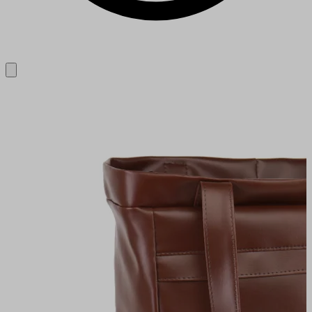
Close