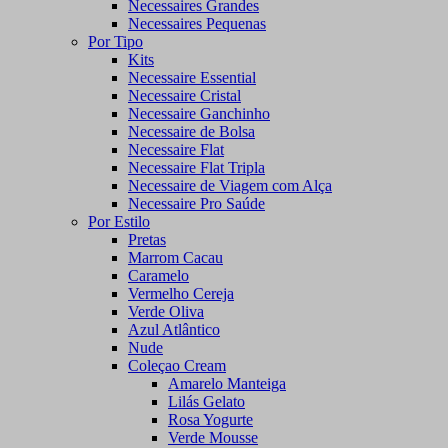
Necessaires Grandes
Necessaires Pequenas
Por Tipo
Kits
Necessaire Essential
Necessaire Cristal
Necessaire Ganchinho
Necessaire de Bolsa
Necessaire Flat
Necessaire Flat Tripla
Necessaire de Viagem com Alça
Necessaire Pro Saúde
Por Estilo
Pretas
Marrom Cacau
Caramelo
Vermelho Cereja
Verde Oliva
Azul Atlântico
Nude
Coleçao Cream
Amarelo Manteiga
Lilás Gelato
Rosa Yogurte
Verde Mousse