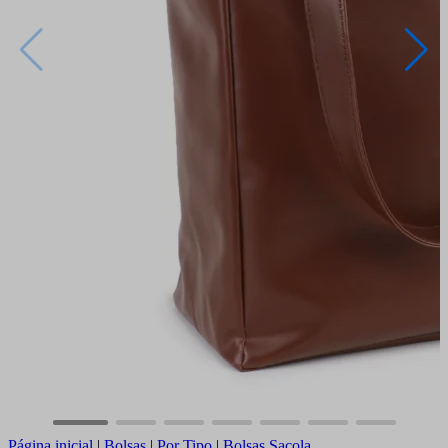
Página inicial
|
Bolsas
|
Por Tipo
|
Bolsas Sacola