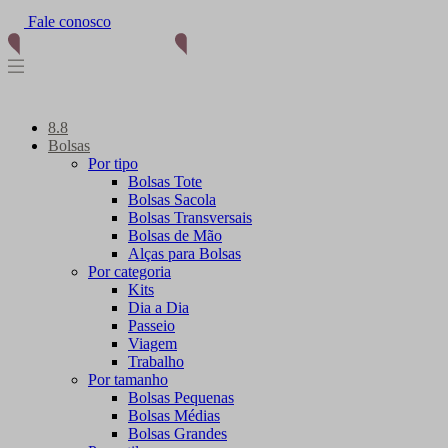
Fale conosco
(11) 96012-2976
8.8
Bolsas
Por tipo
Bolsas Tote
Bolsas Sacola
Bolsas Transversais
Bolsas de Mão
Alças para Bolsas
Por categoria
Kits
Dia a Dia
Passeio
Viagem
Trabalho
Por tamanho
Bolsas Pequenas
Bolsas Médias
Bolsas Grandes