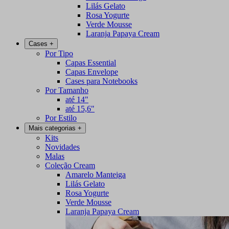
Lilás Gelato
Rosa Yogurte
Verde Mousse
Laranja Papaya Cream
Cases
+
Por Tipo
Capas Essential
Capas Envelope
Cases para Notebooks
Por Tamanho
até 14"
até 15,6"
Por Estilo
Mais categorias
+
Kits
Novidades
Malas
Coleção Cream
Amarelo Manteiga
Lilás Gelato
Rosa Yogurte
Verde Mousse
Laranja Papaya Cream