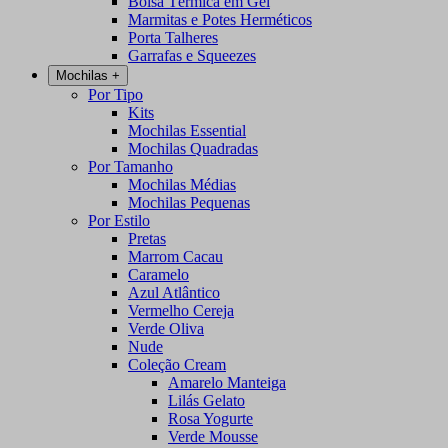
Bolsa Térmica em Gel
Marmitas e Potes Herméticos
Porta Talheres
Garrafas e Squeezes
Mochilas
+
Por Tipo
Kits
Mochilas Essential
Mochilas Quadradas
Por Tamanho
Mochilas Médias
Mochilas Pequenas
Por Estilo
Pretas
Marrom Cacau
Caramelo
Azul Atlântico
Vermelho Cereja
Verde Oliva
Nude
Coleção Cream
Amarelo Manteiga
Lilás Gelato
Rosa Yogurte
Verde Mousse