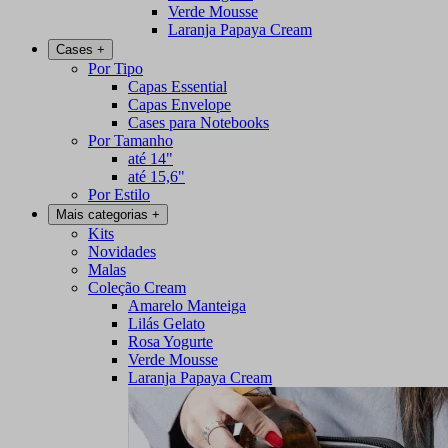
Verde Mousse
Laranja Papaya Cream
Cases
+
Por Tipo
Capas Essential
Capas Envelope
Cases para Notebooks
Por Tamanho
até 14"
até 15,6"
Por Estilo
Mais categorias
+
Kits
Novidades
Malas
Coleção Cream
Amarelo Manteiga
Lilás Gelato
Rosa Yogurte
Verde Mousse
Laranja Papaya Cream