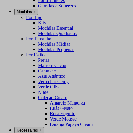
Porta Talheres
Garrafas e Squeezes
Mochilas
+
Por Tipo
Kits
Mochilas Essential
Mochilas Quadradas
Por Tamanho
Mochilas Médias
Mochilas Pequenas
Por Estilo
Pretas
Marrom Cacau
Caramelo
Azul Atlântico
Vermelho Cereja
Verde Oliva
Nude
Coleção Cream
Amarelo Manteiga
Lilás Gelato
Rosa Yogurte
Verde Mousse
Laranja Papaya Cream
Necessaires
+