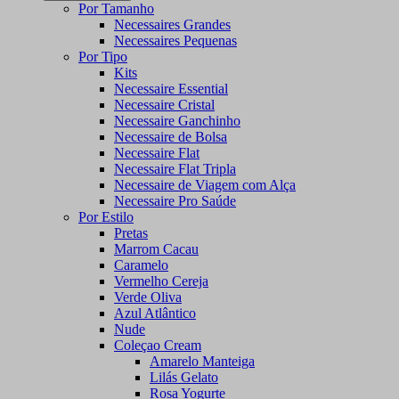
Por Tamanho
Necessaires Grandes
Necessaires Pequenas
Por Tipo
Kits
Necessaire Essential
Necessaire Cristal
Necessaire Ganchinho
Necessaire de Bolsa
Necessaire Flat
Necessaire Flat Tripla
Necessaire de Viagem com Alça
Necessaire Pro Saúde
Por Estilo
Pretas
Marrom Cacau
Caramelo
Vermelho Cereja
Verde Oliva
Azul Atlântico
Nude
Coleçao Cream
Amarelo Manteiga
Lilás Gelato
Rosa Yogurte