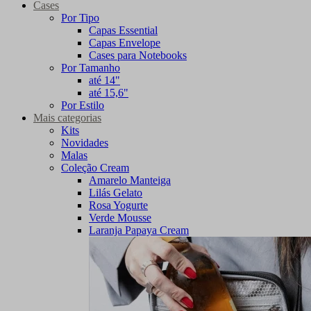
Cases
Por Tipo
Capas Essential
Capas Envelope
Cases para Notebooks
Por Tamanho
até 14"
até 15,6"
Por Estilo
Mais categorias
Kits
Novidades
Malas
Coleção Cream
Amarelo Manteiga
Lilás Gelato
Rosa Yogurte
Verde Mousse
Laranja Papaya Cream