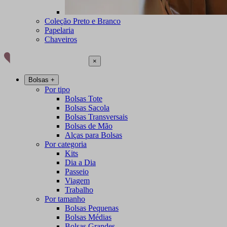
Coleção Preto e Branco
Papelaria
Chaveiros
×
Bolsas
+
Por tipo
Bolsas Tote
Bolsas Sacola
Bolsas Transversais
Bolsas de Mão
Alças para Bolsas
Por categoria
Kits
Dia a Dia
Passeio
Viagem
Trabalho
Por tamanho
Bolsas Pequenas
Bolsas Médias
Bolsas Grandes