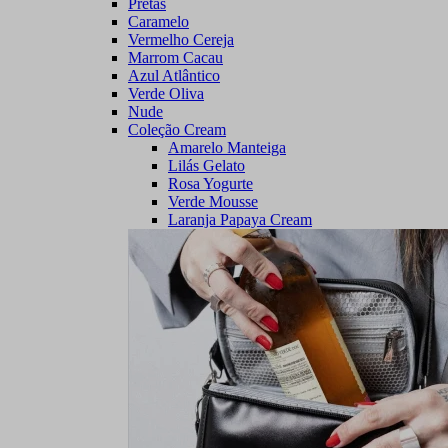
Pretas
Caramelo
Vermelho Cereja
Marrom Cacau
Azul Atlântico
Verde Oliva
Nude
Coleção Cream
Amarelo Manteiga
Lilás Gelato
Rosa Yogurte
Verde Mousse
Laranja Papaya Cream