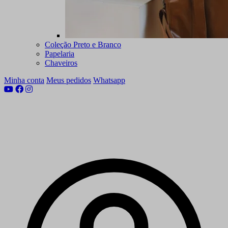
Coleção Preto e Branco
Papelaria
Chaveiros
Minha conta
Meus pedidos
Whatsapp