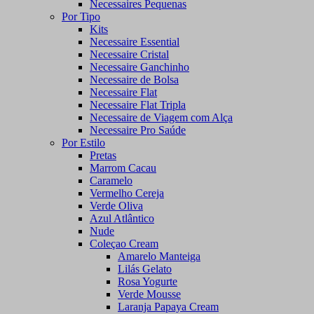
Necessaires Pequenas
Por Tipo
Kits
Necessaire Essential
Necessaire Cristal
Necessaire Ganchinho
Necessaire de Bolsa
Necessaire Flat
Necessaire Flat Tripla
Necessaire de Viagem com Alça
Necessaire Pro Saúde
Por Estilo
Pretas
Marrom Cacau
Caramelo
Vermelho Cereja
Verde Oliva
Azul Atlântico
Nude
Coleçao Cream
Amarelo Manteiga
Lilás Gelato
Rosa Yogurte
Verde Mousse
Laranja Papaya Cream