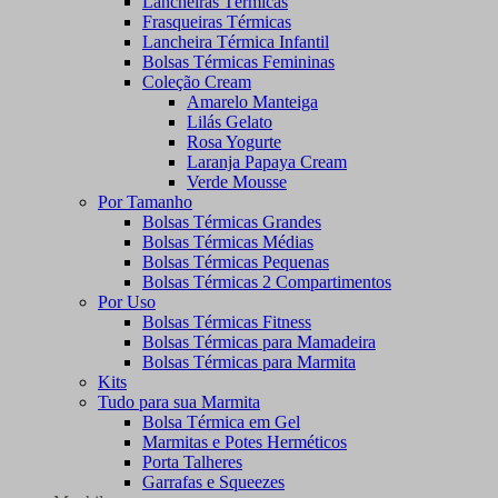
Lancheiras Térmicas
Frasqueiras Térmicas
Lancheira Térmica Infantil
Bolsas Térmicas Femininas
Coleção Cream
Amarelo Manteiga
Lilás Gelato
Rosa Yogurte
Laranja Papaya Cream
Verde Mousse
Por Tamanho
Bolsas Térmicas Grandes
Bolsas Térmicas Médias
Bolsas Térmicas Pequenas
Bolsas Térmicas 2 Compartimentos
Por Uso
Bolsas Térmicas Fitness
Bolsas Térmicas para Mamadeira
Bolsas Térmicas para Marmita
Kits
Tudo para sua Marmita
Bolsa Térmica em Gel
Marmitas e Potes Herméticos
Porta Talheres
Garrafas e Squeezes