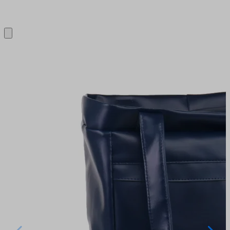
Close