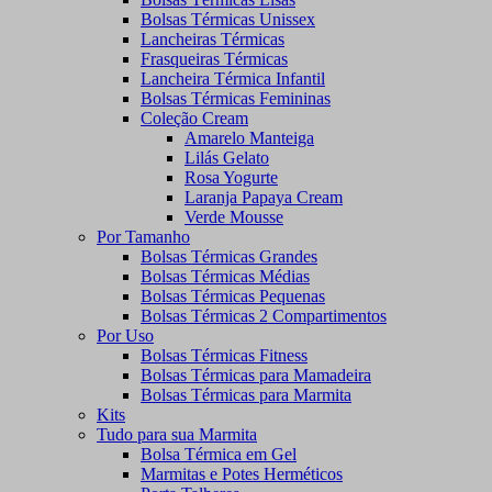
Bolsas Térmicas Unissex
Lancheiras Térmicas
Frasqueiras Térmicas
Lancheira Térmica Infantil
Bolsas Térmicas Femininas
Coleção Cream
Amarelo Manteiga
Lilás Gelato
Rosa Yogurte
Laranja Papaya Cream
Verde Mousse
Por Tamanho
Bolsas Térmicas Grandes
Bolsas Térmicas Médias
Bolsas Térmicas Pequenas
Bolsas Térmicas 2 Compartimentos
Por Uso
Bolsas Térmicas Fitness
Bolsas Térmicas para Mamadeira
Bolsas Térmicas para Marmita
Kits
Tudo para sua Marmita
Bolsa Térmica em Gel
Marmitas e Potes Herméticos