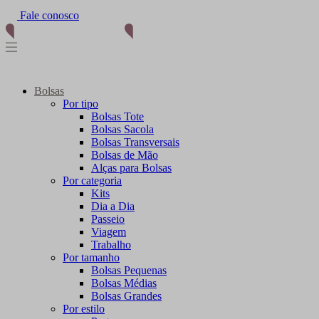
Fale conosco
Bolsas
Por tipo
Bolsas Tote
Bolsas Sacola
Bolsas Transversais
Bolsas de Mão
Alças para Bolsas
Por categoria
Kits
Dia a Dia
Passeio
Viagem
Trabalho
Por tamanho
Bolsas Pequenas
Bolsas Médias
Bolsas Grandes
Por estilo