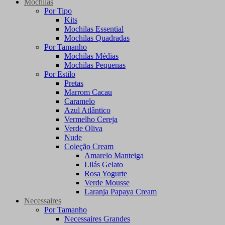
Mochilas
Por Tipo
Kits
Mochilas Essential
Mochilas Quadradas
Por Tamanho
Mochilas Médias
Mochilas Pequenas
Por Estilo
Pretas
Marrom Cacau
Caramelo
Azul Atlântico
Vermelho Cereja
Verde Oliva
Nude
Coleção Cream
Amarelo Manteiga
Lilás Gelato
Rosa Yogurte
Verde Mousse
Laranja Papaya Cream
Necessaires
Por Tamanho
Necessaires Grandes