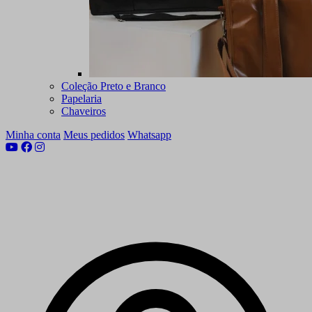
Coleção Preto e Branco
Papelaria
Chaveiros
Minha conta
Meus pedidos
Whatsapp