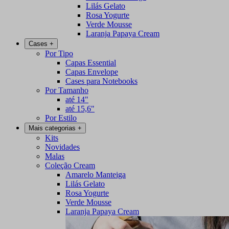
Lilás Gelato
Rosa Yogurte
Verde Mousse
Laranja Papaya Cream
Cases
+
Por Tipo
Capas Essential
Capas Envelope
Cases para Notebooks
Por Tamanho
até 14"
até 15,6"
Por Estilo
Mais categorias
+
Kits
Novidades
Malas
Coleção Cream
Amarelo Manteiga
Lilás Gelato
Rosa Yogurte
Verde Mousse
Laranja Papaya Cream