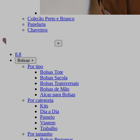
Coleção Preto e Branco
Papelaria
Chaveiros
×
8.8
Bolsas
+
Por tipo
Bolsas Tote
Bolsas Sacola
Bolsas Transversais
Bolsas de Mão
Alças para Bolsas
Por categoria
Kits
Dia a Dia
Passeio
Viagem
Trabalho
Por tamanho
Bolsas Pequenas