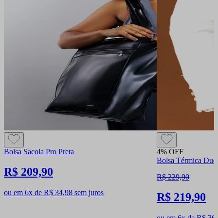
Bolsa Sacola Pro Preta
4% OFF
Bolsa Térmica Duo 
R$ 209,90
R$ 229,90
ou em 6x de R$ 34,98 sem juros
R$ 219,90
ou em 6x de R$ 36,