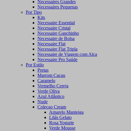
Necessaires Grandes
Necessaires Pequenas
Por Tipo
Kits
Necessaire Essential
Necessaire Cristal
Necessaire Ganchinho
Necessaire de Bolsa
Necessaire Flat
Necessaire Flat Tripla
Necessaire de Viagem com Alça
Necessaire Pro Saúde
Por Estilo
Pretas
Marrom Cacau
Caramelo
Vermelho Cereja
Verde Oliva
Azul Atlântico
Nude
Coleçao Cream
Amarelo Manteiga
Lilás Gelato
Rosa Yogurte
Verde Mousse