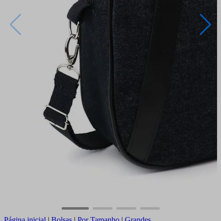
Página inicial
|
Bolsas
|
Por Tamanho
|
Grandes