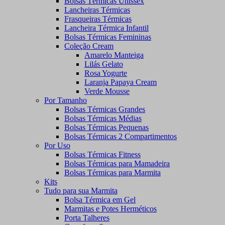
Bolsas Térmicas Unissex
Lancheiras Térmicas
Frasqueiras Térmicas
Lancheira Térmica Infantil
Bolsas Térmicas Femininas
Coleção Cream
Amarelo Manteiga
Lilás Gelato
Rosa Yogurte
Laranja Papaya Cream
Verde Mousse
Por Tamanho
Bolsas Térmicas Grandes
Bolsas Térmicas Médias
Bolsas Térmicas Pequenas
Bolsas Térmicas 2 Compartimentos
Por Uso
Bolsas Térmicas Fitness
Bolsas Térmicas para Mamadeira
Bolsas Térmicas para Marmita
Kits
Tudo para sua Marmita
Bolsa Térmica em Gel
Marmitas e Potes Herméticos
Porta Talheres