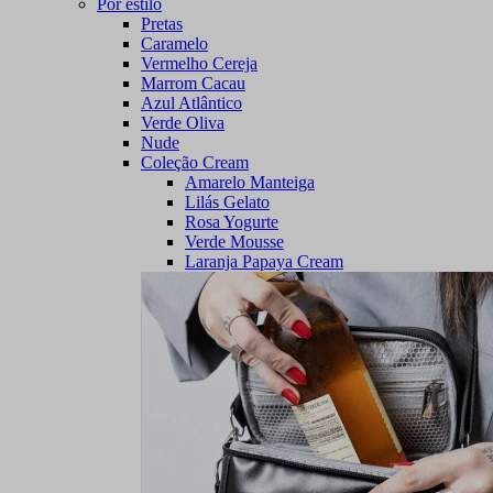
Por estilo
Pretas
Caramelo
Vermelho Cereja
Marrom Cacau
Azul Atlântico
Verde Oliva
Nude
Coleção Cream
Amarelo Manteiga
Lilás Gelato
Rosa Yogurte
Verde Mousse
Laranja Papaya Cream