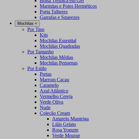
Bolsa Térmica em Gel
Marmitas e Potes Herméticos
Porta Talheres
Garrafas e Squeezes
Mochilas
+
Por Tipo
Kits
Mochilas Essential
Mochilas Quadradas
Por Tamanho
Mochilas Médias
Mochilas Pequenas
Por Estilo
Pretas
Marrom Cacau
Caramelo
Azul Atlântico
Vermelho Cereja
Verde Oliva
Nude
Coleção Cream
Amarelo Manteiga
Lilás Gelato
Rosa Yogurte
Verde Mousse