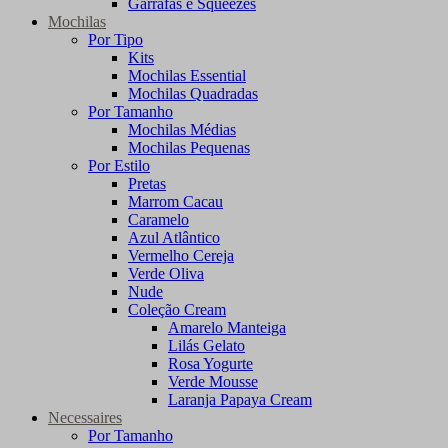
Garrafas e Squeezes
Mochilas
Por Tipo
Kits
Mochilas Essential
Mochilas Quadradas
Por Tamanho
Mochilas Médias
Mochilas Pequenas
Por Estilo
Pretas
Marrom Cacau
Caramelo
Azul Atlântico
Vermelho Cereja
Verde Oliva
Nude
Coleção Cream
Amarelo Manteiga
Lilás Gelato
Rosa Yogurte
Verde Mousse
Laranja Papaya Cream
Necessaires
Por Tamanho