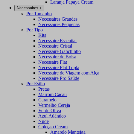
Laranja Papaya Cream
Necessaires
+
Por Tamanho
Necessaires Grandes
Necessaires Pequenas
Por Tipo
Kits
Necessaire Essential
Necessaire Cristal
Necessaire Ganchinho
Necessaire de Bolsa
Necessaire Flat
Necessaire Flat Tripla
Necessaire de Viagem com Alça
Necessaire Pro Saúde
Por Estilo
Pretas
Marrom Cacau
Caramelo
Vermelho Cereja
Verde Oliva
Azul Atlântico
Nude
Coleçao Cream
Amarelo Manteiga