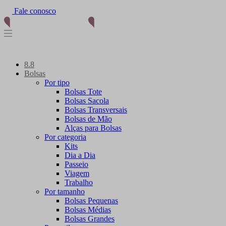
Fale conosco
8.8
Bolsas
Por tipo
Bolsas Tote
Bolsas Sacola
Bolsas Transversais
Bolsas de Mão
Alças para Bolsas
Por categoria
Kits
Dia a Dia
Passeio
Viagem
Trabalho
Por tamanho
Bolsas Pequenas
Bolsas Médias
Bolsas Grandes