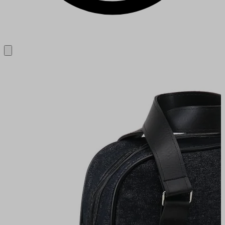
Close