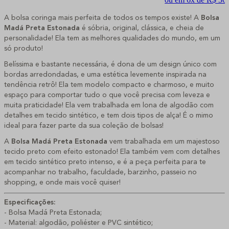
A bolsa coringa mais perfeita de todos os tempos existe! A
 Bolsa 
Madá Preta Estonada 
é sóbria, original, clássica, e cheia de 
personalidade! Ela tem as melhores qualidades do mundo, em um 
só produto!
Belíssima e bastante necessária, é dona de um design único com 
bordas arredondadas, e uma estética levemente inspirada na 
tendência retrô! Ela tem modelo compacto e charmoso, e muito 
espaço para comportar tudo o que você precisa com leveza e 
muita praticidade! Ela vem trabalhada em lona de algodão com 
detalhes em tecido sintético, e tem dois tipos de alça! É o mimo 
ideal para fazer parte da sua coleção de bolsas!
A 
Bolsa Madá Preta Estonada 
vem trabalhada em um majestoso 
tecido preto com efeito estonado! Ela também vem com detalhes 
em tecido sintético preto intenso, e é a peça perfeita para te 
acompanhar no trabalho, faculdade, barzinho, passeio no 
shopping, e onde mais você quiser!
Especificações:
- 
Bolsa Madá Preta Estonada
;
- Material: algodão, poliéster e PVC sintético;