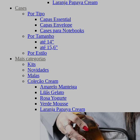
Laranja Papaya Cream
Cases
Por Tipo
Capas Essential
Capas Envelope
Cases para Notebooks
Por Tamanho
até 14"
até 15,6"
Por Estilo
Mais categorias
Kits
Novidades
Malas
Coleção Cream
Amarelo Manteiga
Lilás Gelato
Rosa Yogurte
Verde Mousse
Laranja Papaya Cream