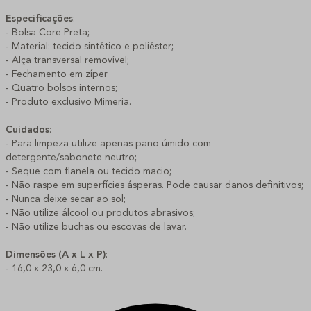
Especificações
:
- Bolsa Core Preta;
- Material: tecido sintético e poliéster;
- Alça transversal removível;
- Fechamento em zíper
- Quatro bolsos internos;
- Produto exclusivo Mimeria.
Cuidados
:
- Para limpeza utilize apenas pano úmido com
detergente/sabonete neutro;
- Seque com flanela ou tecido macio;
- Não raspe em superfícies ásperas. Pode causar danos definitivos;
- Nunca deixe secar ao sol;
- Não utilize álcool ou produtos abrasivos;
- Não utilize buchas ou escovas de lavar.
Dimensões (A x L x P)
:
- 16,0 x 23,0 x 6,0 cm.