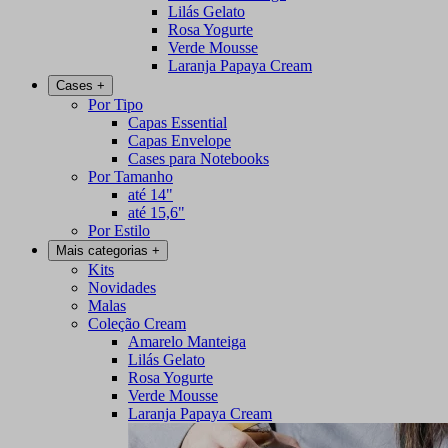
Lilás Gelato
Rosa Yogurte
Verde Mousse
Laranja Papaya Cream
Cases
+
Por Tipo
Capas Essential
Capas Envelope
Cases para Notebooks
Por Tamanho
até 14"
até 15,6"
Por Estilo
Mais categorias
+
Kits
Novidades
Malas
Coleção Cream
Amarelo Manteiga
Lilás Gelato
Rosa Yogurte
Verde Mousse
Laranja Papaya Cream