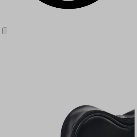
Close