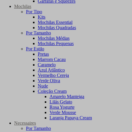
Garrafas e Squeezes
Mochilas
Por Tipo
Kits
Mochilas Essential
Mochilas Quadradas
Por Tamanho
Mochilas Médias
Mochilas Pequenas
Por Estilo
Pretas
Marrom Cacau
Caramelo
Azul Atlântico
Vermelho Cereja
Verde Oliva
Nude
Coleção Cream
Amarelo Manteiga
Lilás Gelato
Rosa Yogurte
Verde Mousse
Laranja Papaya Cream
Necessaires
Por Tamanho