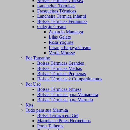
Bolsas Térmicas Unissex
Lancheiras Térmicas
Frasqueiras Térmicas
Lancheira Térmica Infantil
Bolsas Térmicas Femininas
Coleção Cream
Amarelo Manteiga
Lilás Gelato
Rosa Yogurte
Laranja Papaya Cream
Verde Mousse
Por Tamanho
Bolsas Térmicas Grandes
Bolsas Térmicas Médias
Bolsas Térmicas Pequenas
Bolsas Térmicas 2 Compartimentos
Por Uso
Bolsas Térmicas Fitness
Bolsas Térmicas para Mamadeira
Bolsas Térmicas para Marmita
Kits
Tudo para sua Marmita
Bolsa Térmica em Gel
Marmitas e Potes Herméticos
Porta Talheres