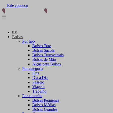
Fale conosco
8.8
Bolsas
Por tipo
Bolsas Tote
Bolsas Sacola
Bolsas Transversais
Bolsas de Mão
Alças para Bolsas
Por categoria
Kits
Dia a Dia
Passeio
Viagem
Trabalho
Por tamanho
Bolsas Pequenas
Bolsas Médias
Bolsas Grandes