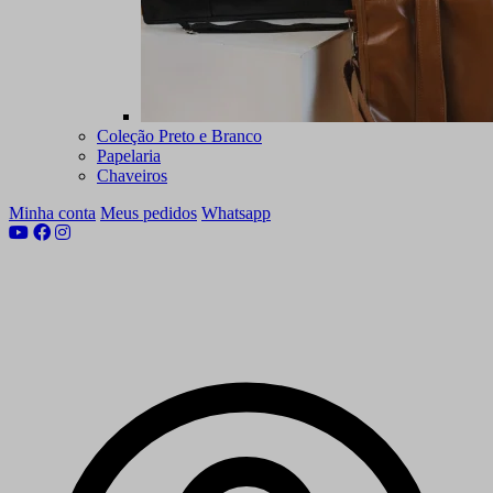
Coleção Preto e Branco
Papelaria
Chaveiros
Minha conta
Meus pedidos
Whatsapp