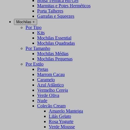
Bolsa Térmica em Gel
Marmitas e Potes Herméticos
Porta Talheres
Garrafas e Squeezes
Mochilas
+
Por Tipo
Kits
Mochilas Essential
Mochilas Quadradas
Por Tamanho
Mochilas Médias
Mochilas Pequenas
Por Estilo
Pretas
Marrom Cacau
Caramelo
Azul Atlântico
Vermelho Cereja
Verde Oliva
Nude
Coleção Cream
Amarelo Manteiga
Lilás Gelato
Rosa Yogurte
Verde Mousse