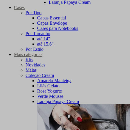
Laranja Papaya Cream
Cases
Por Tipo
Capas Essential
Capas Envelope
Cases para Notebooks
Por Tamanho
até 14"
até 15,6"
Por Estilo
Mais categorias
Kits
Novidades
Malas
Coleção Cream
Amarelo Manteiga
Lilás Gelato
Rosa Yogurte
Verde Mousse
Laranja Papaya Cream