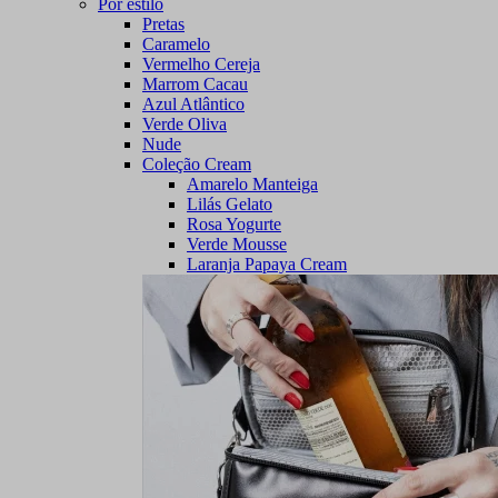
Por estilo
Pretas
Caramelo
Vermelho Cereja
Marrom Cacau
Azul Atlântico
Verde Oliva
Nude
Coleção Cream
Amarelo Manteiga
Lilás Gelato
Rosa Yogurte
Verde Mousse
Laranja Papaya Cream