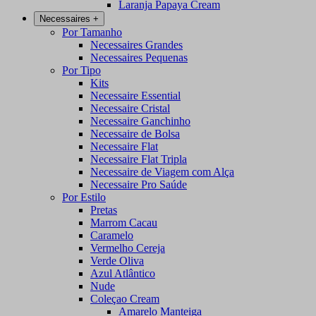
Laranja Papaya Cream
Necessaires
+
Por Tamanho
Necessaires Grandes
Necessaires Pequenas
Por Tipo
Kits
Necessaire Essential
Necessaire Cristal
Necessaire Ganchinho
Necessaire de Bolsa
Necessaire Flat
Necessaire Flat Tripla
Necessaire de Viagem com Alça
Necessaire Pro Saúde
Por Estilo
Pretas
Marrom Cacau
Caramelo
Vermelho Cereja
Verde Oliva
Azul Atlântico
Nude
Coleçao Cream
Amarelo Manteiga