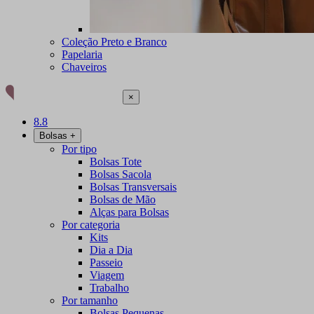
Coleção Preto e Branco
Papelaria
Chaveiros
×
8.8
Bolsas
+
Por tipo
Bolsas Tote
Bolsas Sacola
Bolsas Transversais
Bolsas de Mão
Alças para Bolsas
Por categoria
Kits
Dia a Dia
Passeio
Viagem
Trabalho
Por tamanho
Bolsas Pequenas