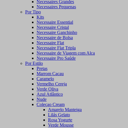
Necessaires Grandes
Necessaires Pequenas
Por Tipo
Kits
Necessaire Essential
Necessaire Cristal
Necessaire Ganchinho
Necessaire de Bolsa
Necessaire Flat
Necessaire Flat Tripla
Necessaire de Viagem com Alça
Necessaire Pro Saúde
Por Estilo
Pretas
Marrom Cacau
Caramelo
Vermelho Cereja
Verde Oliva
Azul Atlântico
Nude
Coleçao Cream
Amarelo Manteiga
Lilás Gelato
Rosa Yogurte
Verde Mousse