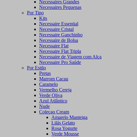
Necessaires Grandes
Necessaires Pequenas
Por Tipo
Kits
Necessaire Essential
Necessaire Cristal
Necessaire Ganchinho
Necessaire de Bolsa
Necessaire Flat
Necessaire Flat Tripla
Necessaire de Viagem com Alça
Necessaire Pro Saúde
Por Estilo
Pretas
Marrom Cacau
Caramelo
Vermelho Cereja
Verde Oliva
Azul Atlântico
Nude
Coleçao Cream
Amarelo Manteiga
Lilás Gelato
Rosa Yogurte
Verde Mousse