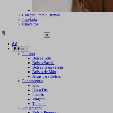
Coleção Preto e Branco
Papelaria
Chaveiros
×
8.8
Bolsas
+
Por tipo
Bolsas Tote
Bolsas Sacola
Bolsas Transversais
Bolsas de Mão
Alças para Bolsas
Por categoria
Kits
Dia a Dia
Passeio
Viagem
Trabalho
Por tamanho
Bolsas Pequenas