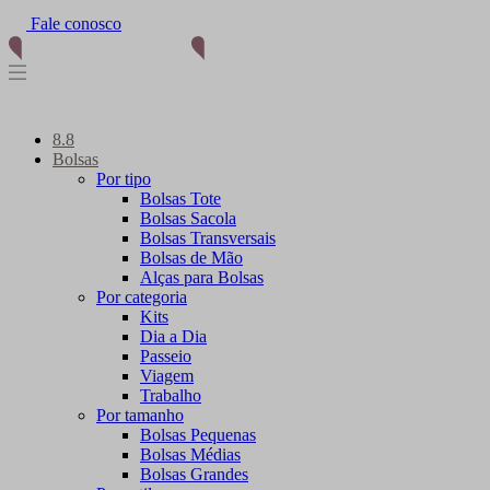
Fale conosco
8.8
Bolsas
Por tipo
Bolsas Tote
Bolsas Sacola
Bolsas Transversais
Bolsas de Mão
Alças para Bolsas
Por categoria
Kits
Dia a Dia
Passeio
Viagem
Trabalho
Por tamanho
Bolsas Pequenas
Bolsas Médias
Bolsas Grandes