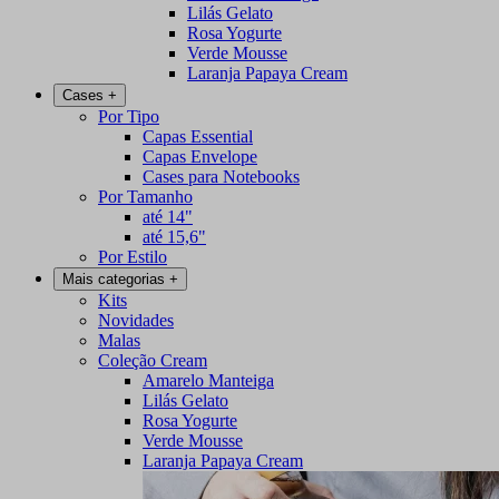
Lilás Gelato
Rosa Yogurte
Verde Mousse
Laranja Papaya Cream
Cases
+
Por Tipo
Capas Essential
Capas Envelope
Cases para Notebooks
Por Tamanho
até 14"
até 15,6"
Por Estilo
Mais categorias
+
Kits
Novidades
Malas
Coleção Cream
Amarelo Manteiga
Lilás Gelato
Rosa Yogurte
Verde Mousse
Laranja Papaya Cream