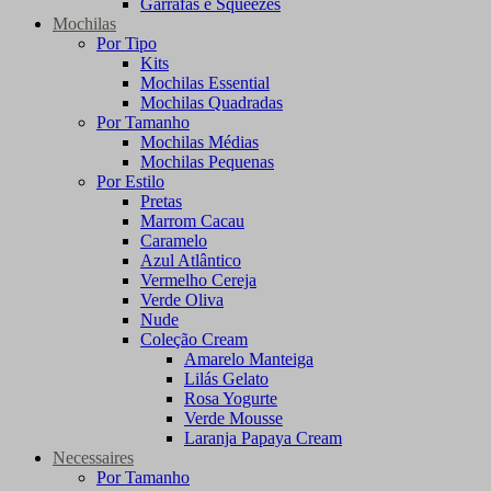
Garrafas e Squeezes
Mochilas
Por Tipo
Kits
Mochilas Essential
Mochilas Quadradas
Por Tamanho
Mochilas Médias
Mochilas Pequenas
Por Estilo
Pretas
Marrom Cacau
Caramelo
Azul Atlântico
Vermelho Cereja
Verde Oliva
Nude
Coleção Cream
Amarelo Manteiga
Lilás Gelato
Rosa Yogurte
Verde Mousse
Laranja Papaya Cream
Necessaires
Por Tamanho