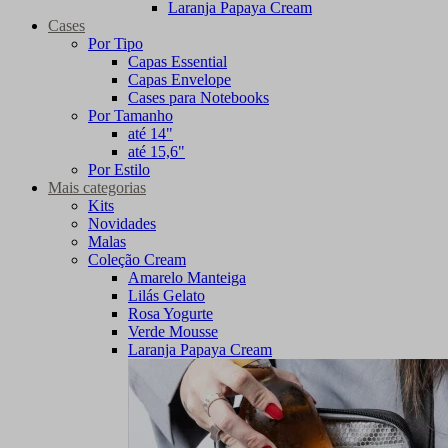
Laranja Papaya Cream
Cases
Por Tipo
Capas Essential
Capas Envelope
Cases para Notebooks
Por Tamanho
até 14"
até 15,6"
Por Estilo
Mais categorias
Kits
Novidades
Malas
Coleção Cream
Amarelo Manteiga
Lilás Gelato
Rosa Yogurte
Verde Mousse
Laranja Papaya Cream