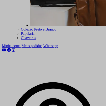
Coleção Preto e Branco
Papelaria
Chaveiros
Minha conta
Meus pedidos
Whatsapp