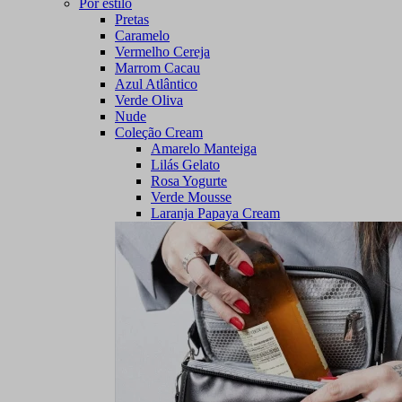
Por estilo
Pretas
Caramelo
Vermelho Cereja
Marrom Cacau
Azul Atlântico
Verde Oliva
Nude
Coleção Cream
Amarelo Manteiga
Lilás Gelato
Rosa Yogurte
Verde Mousse
Laranja Papaya Cream