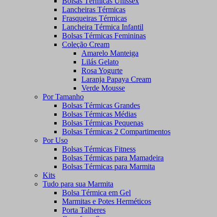
Bolsas Térmicas Unissex
Lancheiras Térmicas
Frasqueiras Térmicas
Lancheira Térmica Infantil
Bolsas Térmicas Femininas
Coleção Cream
Amarelo Manteiga
Lilás Gelato
Rosa Yogurte
Laranja Papaya Cream
Verde Mousse
Por Tamanho
Bolsas Térmicas Grandes
Bolsas Térmicas Médias
Bolsas Térmicas Pequenas
Bolsas Térmicas 2 Compartimentos
Por Uso
Bolsas Térmicas Fitness
Bolsas Térmicas para Mamadeira
Bolsas Térmicas para Marmita
Kits
Tudo para sua Marmita
Bolsa Térmica em Gel
Marmitas e Potes Herméticos
Porta Talheres