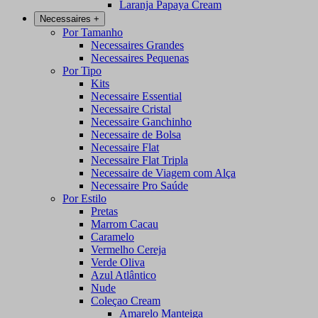
Laranja Papaya Cream
Necessaires
+
Por Tamanho
Necessaires Grandes
Necessaires Pequenas
Por Tipo
Kits
Necessaire Essential
Necessaire Cristal
Necessaire Ganchinho
Necessaire de Bolsa
Necessaire Flat
Necessaire Flat Tripla
Necessaire de Viagem com Alça
Necessaire Pro Saúde
Por Estilo
Pretas
Marrom Cacau
Caramelo
Vermelho Cereja
Verde Oliva
Azul Atlântico
Nude
Coleçao Cream
Amarelo Manteiga