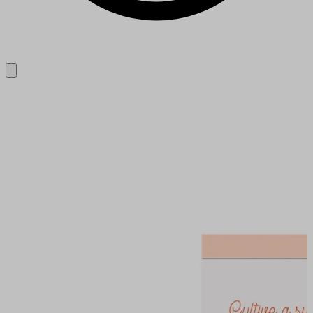
Close