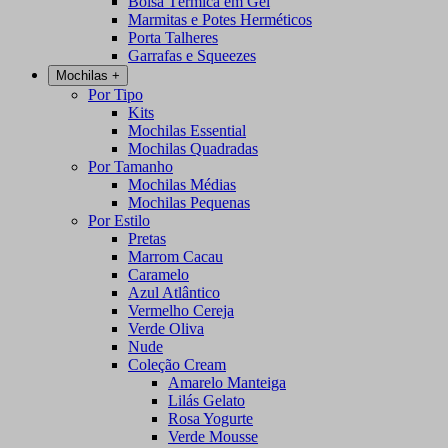
Bolsa Térmica em Gel
Marmitas e Potes Herméticos
Porta Talheres
Garrafas e Squeezes
Mochilas
+
Por Tipo
Kits
Mochilas Essential
Mochilas Quadradas
Por Tamanho
Mochilas Médias
Mochilas Pequenas
Por Estilo
Pretas
Marrom Cacau
Caramelo
Azul Atlântico
Vermelho Cereja
Verde Oliva
Nude
Coleção Cream
Amarelo Manteiga
Lilás Gelato
Rosa Yogurte
Verde Mousse