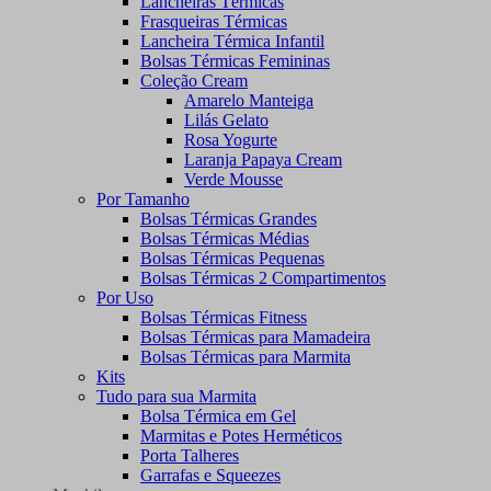
Lancheiras Térmicas
Frasqueiras Térmicas
Lancheira Térmica Infantil
Bolsas Térmicas Femininas
Coleção Cream
Amarelo Manteiga
Lilás Gelato
Rosa Yogurte
Laranja Papaya Cream
Verde Mousse
Por Tamanho
Bolsas Térmicas Grandes
Bolsas Térmicas Médias
Bolsas Térmicas Pequenas
Bolsas Térmicas 2 Compartimentos
Por Uso
Bolsas Térmicas Fitness
Bolsas Térmicas para Mamadeira
Bolsas Térmicas para Marmita
Kits
Tudo para sua Marmita
Bolsa Térmica em Gel
Marmitas e Potes Herméticos
Porta Talheres
Garrafas e Squeezes