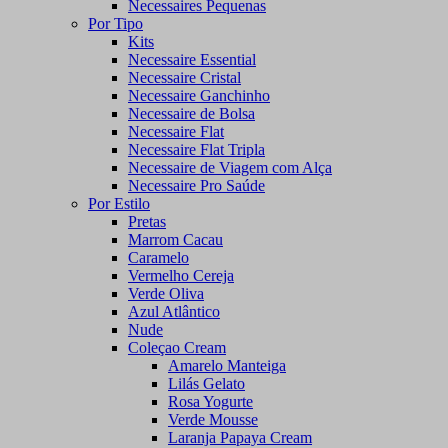
Necessaires Pequenas
Por Tipo
Kits
Necessaire Essential
Necessaire Cristal
Necessaire Ganchinho
Necessaire de Bolsa
Necessaire Flat
Necessaire Flat Tripla
Necessaire de Viagem com Alça
Necessaire Pro Saúde
Por Estilo
Pretas
Marrom Cacau
Caramelo
Vermelho Cereja
Verde Oliva
Azul Atlântico
Nude
Coleçao Cream
Amarelo Manteiga
Lilás Gelato
Rosa Yogurte
Verde Mousse
Laranja Papaya Cream