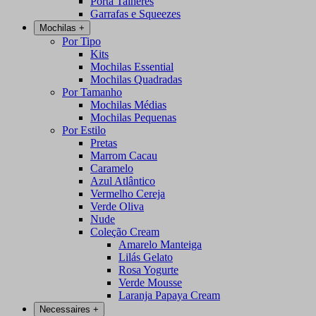
Porta Talheres
Garrafas e Squeezes
Mochilas
+
Por Tipo
Kits
Mochilas Essential
Mochilas Quadradas
Por Tamanho
Mochilas Médias
Mochilas Pequenas
Por Estilo
Pretas
Marrom Cacau
Caramelo
Azul Atlântico
Vermelho Cereja
Verde Oliva
Nude
Coleção Cream
Amarelo Manteiga
Lilás Gelato
Rosa Yogurte
Verde Mousse
Laranja Papaya Cream
Necessaires
+