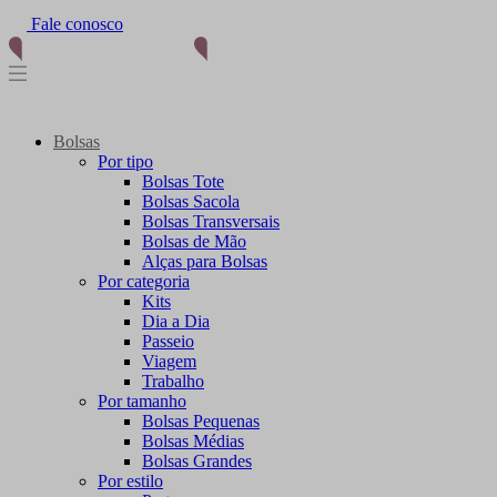
Fale conosco
(11) 96012-2976
Bolsas
Por tipo
Bolsas Tote
Bolsas Sacola
Bolsas Transversais
Bolsas de Mão
Alças para Bolsas
Por categoria
Kits
Dia a Dia
Passeio
Viagem
Trabalho
Por tamanho
Bolsas Pequenas
Bolsas Médias
Bolsas Grandes
Por estilo