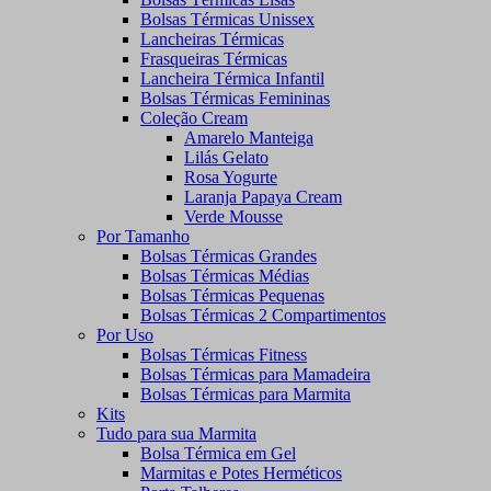
Bolsas Térmicas Unissex
Lancheiras Térmicas
Frasqueiras Térmicas
Lancheira Térmica Infantil
Bolsas Térmicas Femininas
Coleção Cream
Amarelo Manteiga
Lilás Gelato
Rosa Yogurte
Laranja Papaya Cream
Verde Mousse
Por Tamanho
Bolsas Térmicas Grandes
Bolsas Térmicas Médias
Bolsas Térmicas Pequenas
Bolsas Térmicas 2 Compartimentos
Por Uso
Bolsas Térmicas Fitness
Bolsas Térmicas para Mamadeira
Bolsas Térmicas para Marmita
Kits
Tudo para sua Marmita
Bolsa Térmica em Gel
Marmitas e Potes Herméticos