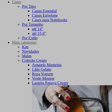
Cases
Por Tipo
Capas Essential
Capas Envelope
Cases para Notebooks
Por Tamanho
até 14"
até 15,6"
Por Estilo
Mais categorias
Kits
Novidades
Malas
Coleção Cream
Amarelo Manteiga
Lilás Gelato
Rosa Yogurte
Verde Mousse
Laranja Papaya Cream