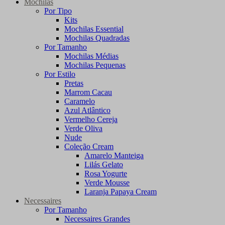
Mochilas
Por Tipo
Kits
Mochilas Essential
Mochilas Quadradas
Por Tamanho
Mochilas Médias
Mochilas Pequenas
Por Estilo
Pretas
Marrom Cacau
Caramelo
Azul Atlântico
Vermelho Cereja
Verde Oliva
Nude
Coleção Cream
Amarelo Manteiga
Lilás Gelato
Rosa Yogurte
Verde Mousse
Laranja Papaya Cream
Necessaires
Por Tamanho
Necessaires Grandes