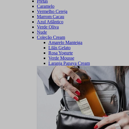
Pretas
Caramelo
Vermelho Cereja
Marrom Cacau
Azul Atlântico
Verde Oliva
Nude
Coleção Cream
Amarelo Manteiga
Lilás Gelato
Rosa Yogurte
Verde Mousse
Laranja Papaya Cream