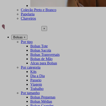
Coleção Preto e Branco
Papelaria
Chaveiros
×
Bolsas
+
Por tipo
Bolsas Tote
Bolsas Sacola
Bolsas Transversais
Bolsas de Mão
Alças para Bolsas
Por categoria
Kits
Dia a Dia
Passeio
Viagem
Trabalho
Por tamanho
Bolsas Pequenas
Bolsas Médias
Bolsas Grandes