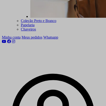
Coleção Preto e Branco
Papelaria
Chaveiros
Minha conta
Meus pedidos
Whatsapp