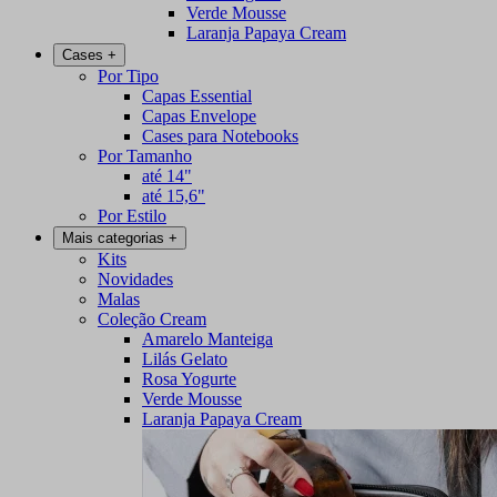
Verde Mousse
Laranja Papaya Cream
Cases
+
Por Tipo
Capas Essential
Capas Envelope
Cases para Notebooks
Por Tamanho
até 14"
até 15,6"
Por Estilo
Mais categorias
+
Kits
Novidades
Malas
Coleção Cream
Amarelo Manteiga
Lilás Gelato
Rosa Yogurte
Verde Mousse
Laranja Papaya Cream