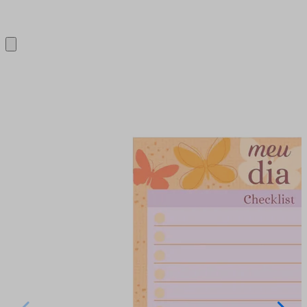
Close