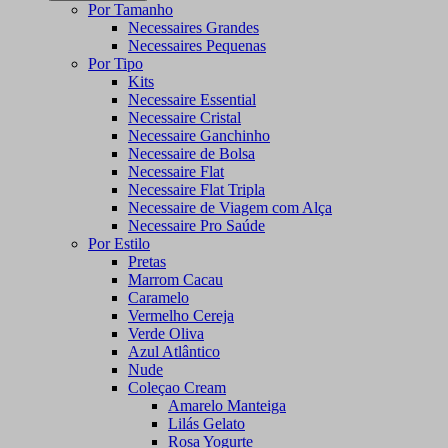
Por Tamanho
Necessaires Grandes
Necessaires Pequenas
Por Tipo
Kits
Necessaire Essential
Necessaire Cristal
Necessaire Ganchinho
Necessaire de Bolsa
Necessaire Flat
Necessaire Flat Tripla
Necessaire de Viagem com Alça
Necessaire Pro Saúde
Por Estilo
Pretas
Marrom Cacau
Caramelo
Vermelho Cereja
Verde Oliva
Azul Atlântico
Nude
Coleçao Cream
Amarelo Manteiga
Lilás Gelato
Rosa Yogurte