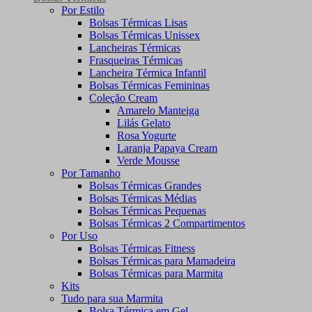
Por Estilo
Bolsas Térmicas Lisas
Bolsas Térmicas Unissex
Lancheiras Térmicas
Frasqueiras Térmicas
Lancheira Térmica Infantil
Bolsas Térmicas Femininas
Coleção Cream
Amarelo Manteiga
Lilás Gelato
Rosa Yogurte
Laranja Papaya Cream
Verde Mousse
Por Tamanho
Bolsas Térmicas Grandes
Bolsas Térmicas Médias
Bolsas Térmicas Pequenas
Bolsas Térmicas 2 Compartimentos
Por Uso
Bolsas Térmicas Fitness
Bolsas Térmicas para Mamadeira
Bolsas Térmicas para Marmita
Kits
Tudo para sua Marmita
Bolsa Térmica em Gel