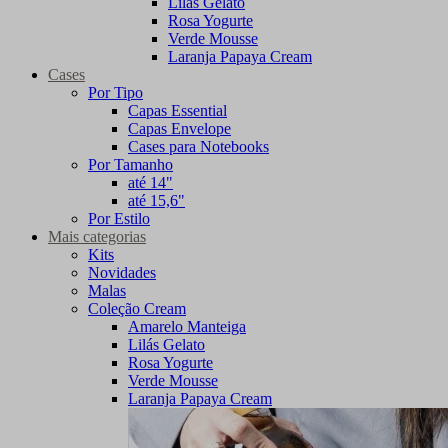
Lilás Gelato
Rosa Yogurte
Verde Mousse
Laranja Papaya Cream
Cases
Por Tipo
Capas Essential
Capas Envelope
Cases para Notebooks
Por Tamanho
até 14"
até 15,6"
Por Estilo
Mais categorias
Kits
Novidades
Malas
Coleção Cream
Amarelo Manteiga
Lilás Gelato
Rosa Yogurte
Verde Mousse
Laranja Papaya Cream