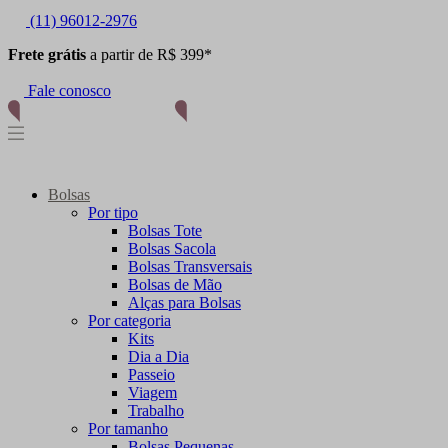
(11) 96012-2976
Frete grátis
a partir de R$ 399*
Fale conosco
Bolsas
Por tipo
Bolsas Tote
Bolsas Sacola
Bolsas Transversais
Bolsas de Mão
Alças para Bolsas
Por categoria
Kits
Dia a Dia
Passeio
Viagem
Trabalho
Por tamanho
Bolsas Pequenas