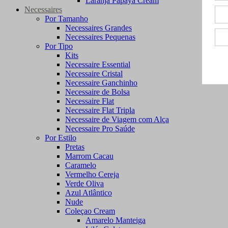
Laranja Papaya Cream
Necessaires
Por Tamanho
Necessaires Grandes
Necessaires Pequenas
Por Tipo
Kits
Necessaire Essential
Necessaire Cristal
Necessaire Ganchinho
Necessaire de Bolsa
Necessaire Flat
Necessaire Flat Tripla
Necessaire de Viagem com Alça
Necessaire Pro Saúde
Por Estilo
Pretas
Marrom Cacau
Caramelo
Vermelho Cereja
Verde Oliva
Azul Atlântico
Nude
Coleçao Cream
Amarelo Manteiga