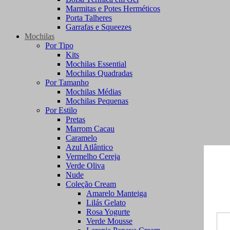
Marmitas e Potes Herméticos
Porta Talheres
Garrafas e Squeezes
Mochilas
Por Tipo
Kits
Mochilas Essential
Mochilas Quadradas
Por Tamanho
Mochilas Médias
Mochilas Pequenas
Por Estilo
Pretas
Marrom Cacau
Caramelo
Azul Atlântico
Vermelho Cereja
Verde Oliva
Nude
Coleção Cream
Amarelo Manteiga
Lilás Gelato
Rosa Yogurte
Verde Mousse