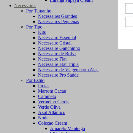
Laranja Papaya Cream
Necessaires
Por Tamanho
Necessaires Grandes
Necessaires Pequenas
Por Tipo
Kits
Necessaire Essential
Necessaire Cristal
Necessaire Ganchinho
Necessaire de Bolsa
Necessaire Flat
Necessaire Flat Tripla
Necessaire de Viagem com Alça
Necessaire Pro Saúde
Por Estilo
Pretas
Marrom Cacau
Caramelo
Vermelho Cereja
Verde Oliva
Azul Atlântico
Nude
Coleçao Cream
Amarelo Manteiga