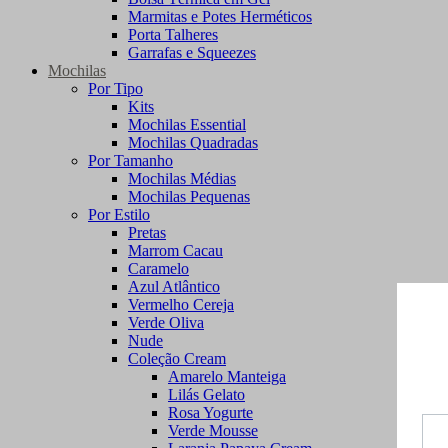
Marmitas e Potes Herméticos
Porta Talheres
Garrafas e Squeezes
Mochilas
Por Tipo
Kits
Mochilas Essential
Mochilas Quadradas
Por Tamanho
Mochilas Médias
Mochilas Pequenas
Por Estilo
Pretas
Marrom Cacau
Caramelo
Azul Atlântico
Vermelho Cereja
Verde Oliva
Nude
Coleção Cream
Amarelo Manteiga
Lilás Gelato
Rosa Yogurte
Verde Mousse