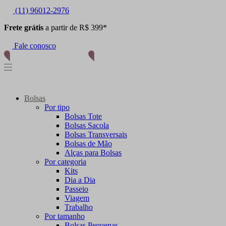
(11) 96012-2976
Frete grátis
a partir de R$ 399*
Fale conosco
Bolsas
Por tipo
Bolsas Tote
Bolsas Sacola
Bolsas Transversais
Bolsas de Mão
Alças para Bolsas
Por categoria
Kits
Dia a Dia
Passeio
Viagem
Trabalho
Por tamanho
Bolsas Pequenas