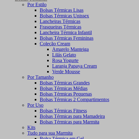
Por Estilo
Bolsas Térmicas Lisas
Bolsas Térmicas Unissex
Lancheiras Térmicas
Frasqueiras Térmicas
Lancheira Térmica Infantil
Bolsas Térmicas Femininas
Coleção Cream
Amarelo Manteiga
Lilás Gelato
Rosa Yogurte
Laranja Papaya Cream
Verde Mousse
Por Tamanho
Bolsas Térmicas Grandes
Bolsas Térmicas Médias
Bolsas Térmicas Pequenas
Bolsas Térmicas 2 Compartimentos
Por Uso
Bolsas Térmicas Fitness
Bolsas Térmicas para Mamadeira
Bolsas Térmicas para Marmita
Kits
Tudo para sua Marmita
Bolsa Térmica em Gel