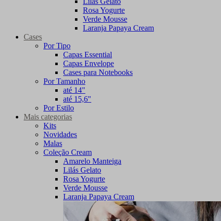
Lilás Gelato
Rosa Yogurte
Verde Mousse
Laranja Papaya Cream
Cases
Por Tipo
Capas Essential
Capas Envelope
Cases para Notebooks
Por Tamanho
até 14"
até 15,6"
Por Estilo
Mais categorias
Kits
Novidades
Malas
Coleção Cream
Amarelo Manteiga
Lilás Gelato
Rosa Yogurte
Verde Mousse
Laranja Papaya Cream