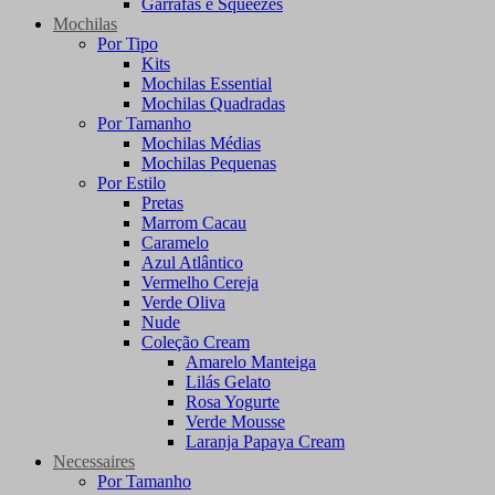
Garrafas e Squeezes
Mochilas
Por Tipo
Kits
Mochilas Essential
Mochilas Quadradas
Por Tamanho
Mochilas Médias
Mochilas Pequenas
Por Estilo
Pretas
Marrom Cacau
Caramelo
Azul Atlântico
Vermelho Cereja
Verde Oliva
Nude
Coleção Cream
Amarelo Manteiga
Lilás Gelato
Rosa Yogurte
Verde Mousse
Laranja Papaya Cream
Necessaires
Por Tamanho