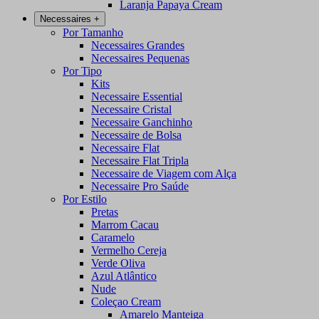
Laranja Papaya Cream
Necessaires
+
Por Tamanho
Necessaires Grandes
Necessaires Pequenas
Por Tipo
Kits
Necessaire Essential
Necessaire Cristal
Necessaire Ganchinho
Necessaire de Bolsa
Necessaire Flat
Necessaire Flat Tripla
Necessaire de Viagem com Alça
Necessaire Pro Saúde
Por Estilo
Pretas
Marrom Cacau
Caramelo
Vermelho Cereja
Verde Oliva
Azul Atlântico
Nude
Coleçao Cream
Amarelo Manteiga