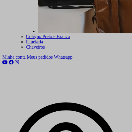
Coleção Preto e Branco
Papelaria
Chaveiros
Minha conta
Meus pedidos
Whatsapp