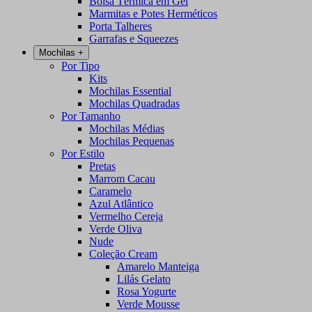
Bolsa Térmica em Gel
Marmitas e Potes Herméticos
Porta Talheres
Garrafas e Squeezes
Mochilas
+
Por Tipo
Kits
Mochilas Essential
Mochilas Quadradas
Por Tamanho
Mochilas Médias
Mochilas Pequenas
Por Estilo
Pretas
Marrom Cacau
Caramelo
Azul Atlântico
Vermelho Cereja
Verde Oliva
Nude
Coleção Cream
Amarelo Manteiga
Lilás Gelato
Rosa Yogurte
Verde Mousse