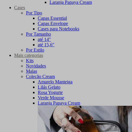
Laranja Papaya Cream
Cases
Por Tipo
Capas Essential
Capas Envelope
Cases para Notebooks
Por Tamanho
até 14"
até 15,6"
Por Estilo
Mais categorias
Kits
Novidades
Malas
Coleção Cream
Amarelo Manteiga
Lilás Gelato
Rosa Yogurte
Verde Mousse
Laranja Papaya Cream