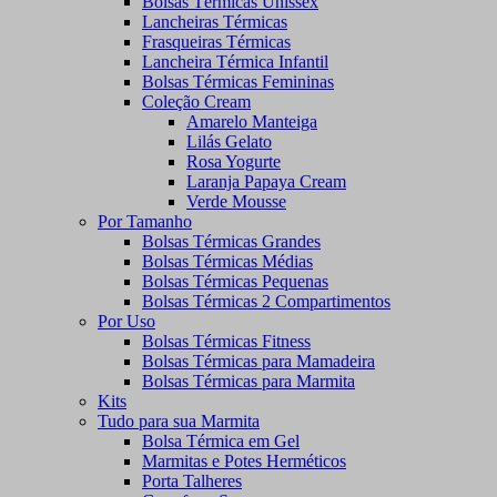
Bolsas Térmicas Unissex
Lancheiras Térmicas
Frasqueiras Térmicas
Lancheira Térmica Infantil
Bolsas Térmicas Femininas
Coleção Cream
Amarelo Manteiga
Lilás Gelato
Rosa Yogurte
Laranja Papaya Cream
Verde Mousse
Por Tamanho
Bolsas Térmicas Grandes
Bolsas Térmicas Médias
Bolsas Térmicas Pequenas
Bolsas Térmicas 2 Compartimentos
Por Uso
Bolsas Térmicas Fitness
Bolsas Térmicas para Mamadeira
Bolsas Térmicas para Marmita
Kits
Tudo para sua Marmita
Bolsa Térmica em Gel
Marmitas e Potes Herméticos
Porta Talheres