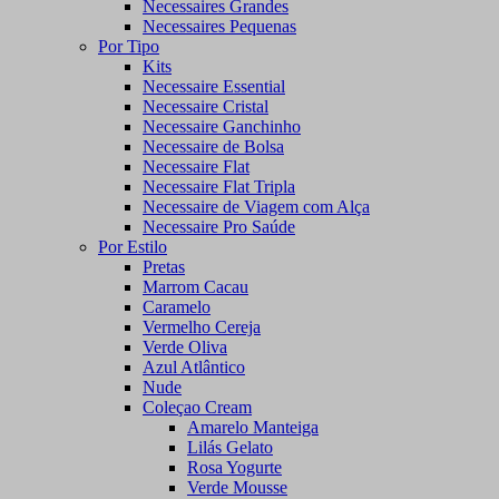
Necessaires Grandes
Necessaires Pequenas
Por Tipo
Kits
Necessaire Essential
Necessaire Cristal
Necessaire Ganchinho
Necessaire de Bolsa
Necessaire Flat
Necessaire Flat Tripla
Necessaire de Viagem com Alça
Necessaire Pro Saúde
Por Estilo
Pretas
Marrom Cacau
Caramelo
Vermelho Cereja
Verde Oliva
Azul Atlântico
Nude
Coleçao Cream
Amarelo Manteiga
Lilás Gelato
Rosa Yogurte
Verde Mousse