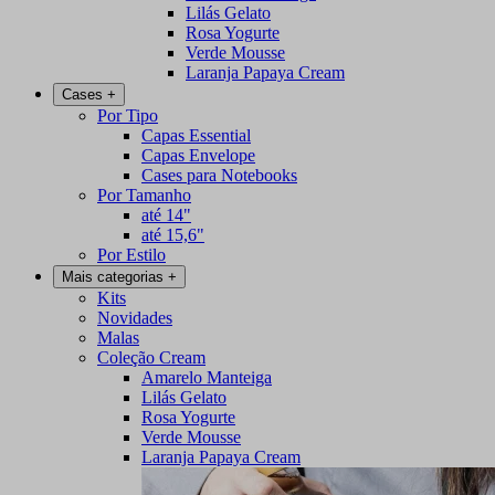
Lilás Gelato
Rosa Yogurte
Verde Mousse
Laranja Papaya Cream
Cases
+
Por Tipo
Capas Essential
Capas Envelope
Cases para Notebooks
Por Tamanho
até 14"
até 15,6"
Por Estilo
Mais categorias
+
Kits
Novidades
Malas
Coleção Cream
Amarelo Manteiga
Lilás Gelato
Rosa Yogurte
Verde Mousse
Laranja Papaya Cream