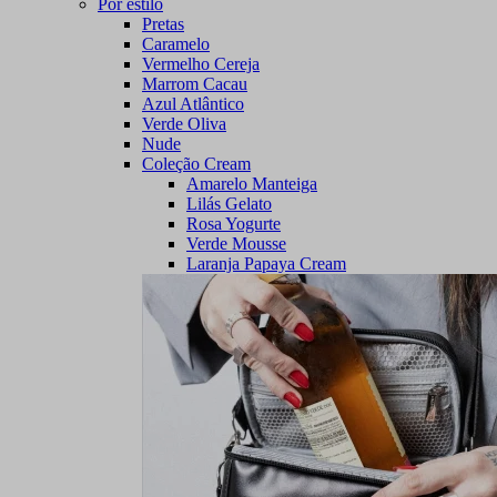
Por estilo
Pretas
Caramelo
Vermelho Cereja
Marrom Cacau
Azul Atlântico
Verde Oliva
Nude
Coleção Cream
Amarelo Manteiga
Lilás Gelato
Rosa Yogurte
Verde Mousse
Laranja Papaya Cream