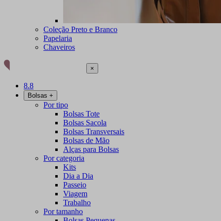
Coleção Preto e Branco
Papelaria
Chaveiros
×
8.8
Bolsas
+
Por tipo
Bolsas Tote
Bolsas Sacola
Bolsas Transversais
Bolsas de Mão
Alças para Bolsas
Por categoria
Kits
Dia a Dia
Passeio
Viagem
Trabalho
Por tamanho
Bolsas Pequenas