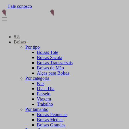
Fale conosco
8.8
Bolsas
Por tipo
Bolsas Tote
Bolsas Sacola
Bolsas Transversais
Bolsas de Mão
Alças para Bolsas
Por categoria
Kits
Dia a Dia
Passeio
Viagem
Trabalho
Por tamanho
Bolsas Pequenas
Bolsas Médias
Bolsas Grandes