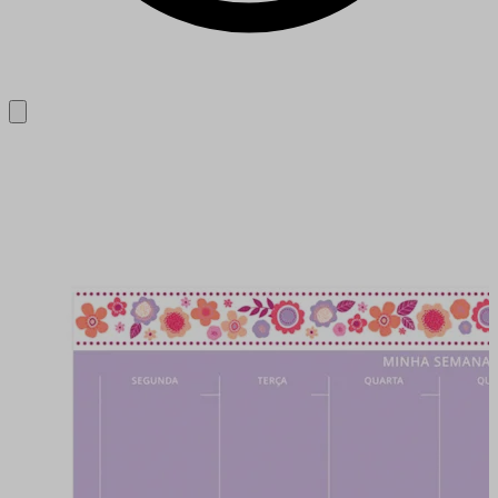
Close