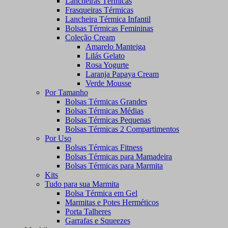
Lancheiras Térmicas
Frasqueiras Térmicas
Lancheira Térmica Infantil
Bolsas Térmicas Femininas
Coleção Cream
Amarelo Manteiga
Lilás Gelato
Rosa Yogurte
Laranja Papaya Cream
Verde Mousse
Por Tamanho
Bolsas Térmicas Grandes
Bolsas Térmicas Médias
Bolsas Térmicas Pequenas
Bolsas Térmicas 2 Compartimentos
Por Uso
Bolsas Térmicas Fitness
Bolsas Térmicas para Mamadeira
Bolsas Térmicas para Marmita
Kits
Tudo para sua Marmita
Bolsa Térmica em Gel
Marmitas e Potes Herméticos
Porta Talheres
Garrafas e Squeezes