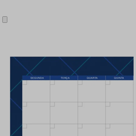
Close