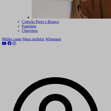
Coleção Preto e Branco
Papelaria
Chaveiros
Minha conta
Meus pedidos
Whatsapp