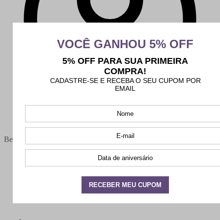
Bem-vindo(a),
Minha conta
Meus pedidos
Sair