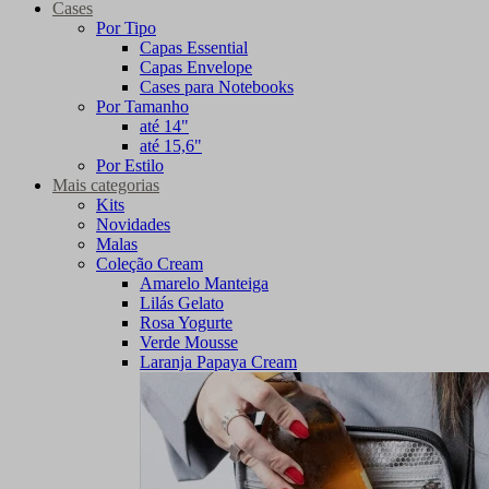
Cases
Por Tipo
Capas Essential
Capas Envelope
Cases para Notebooks
Por Tamanho
até 14"
até 15,6"
Por Estilo
Mais categorias
Kits
Novidades
Malas
Coleção Cream
Amarelo Manteiga
Lilás Gelato
Rosa Yogurte
Verde Mousse
Laranja Papaya Cream