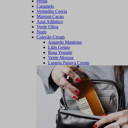
Pretas
Caramelo
Vermelho Cereja
Marrom Cacau
Azul Atlântico
Verde Oliva
Nude
Coleção Cream
Amarelo Manteiga
Lilás Gelato
Rosa Yogurte
Verde Mousse
Laranja Papaya Cream