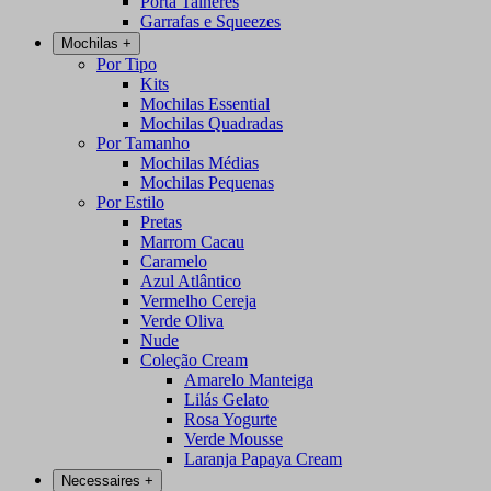
Porta Talheres
Garrafas e Squeezes
Mochilas
+
Por Tipo
Kits
Mochilas Essential
Mochilas Quadradas
Por Tamanho
Mochilas Médias
Mochilas Pequenas
Por Estilo
Pretas
Marrom Cacau
Caramelo
Azul Atlântico
Vermelho Cereja
Verde Oliva
Nude
Coleção Cream
Amarelo Manteiga
Lilás Gelato
Rosa Yogurte
Verde Mousse
Laranja Papaya Cream
Necessaires
+