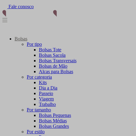
Fale conosco
Bolsas
Por tipo
Bolsas Tote
Bolsas Sacola
Bolsas Transversais
Bolsas de Mão
Alças para Bolsas
Por categoria
Kits
Dia a Dia
Passeio
Viagem
Trabalho
Por tamanho
Bolsas Pequenas
Bolsas Médias
Bolsas Grandes
Por estilo