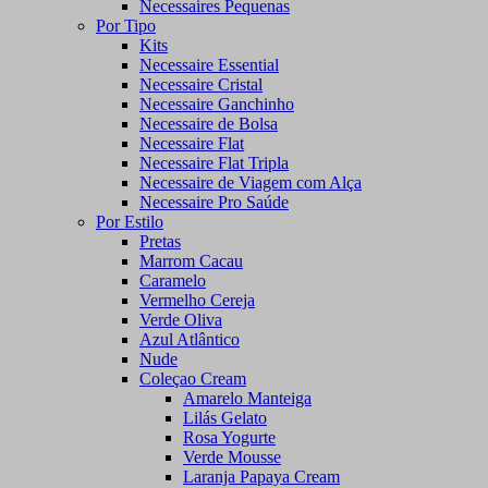
Necessaires Pequenas
Por Tipo
Kits
Necessaire Essential
Necessaire Cristal
Necessaire Ganchinho
Necessaire de Bolsa
Necessaire Flat
Necessaire Flat Tripla
Necessaire de Viagem com Alça
Necessaire Pro Saúde
Por Estilo
Pretas
Marrom Cacau
Caramelo
Vermelho Cereja
Verde Oliva
Azul Atlântico
Nude
Coleçao Cream
Amarelo Manteiga
Lilás Gelato
Rosa Yogurte
Verde Mousse
Laranja Papaya Cream