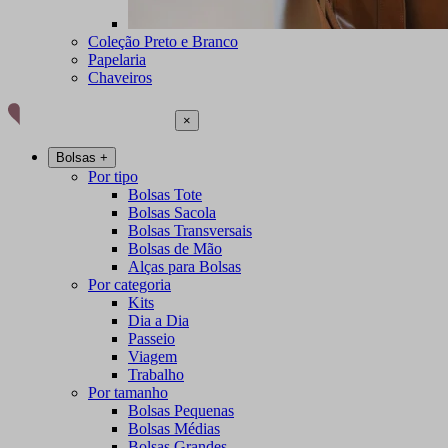
Coleção Preto e Branco
Papelaria
Chaveiros
×
Bolsas
+
Por tipo
Bolsas Tote
Bolsas Sacola
Bolsas Transversais
Bolsas de Mão
Alças para Bolsas
Por categoria
Kits
Dia a Dia
Passeio
Viagem
Trabalho
Por tamanho
Bolsas Pequenas
Bolsas Médias
Bolsas Grandes