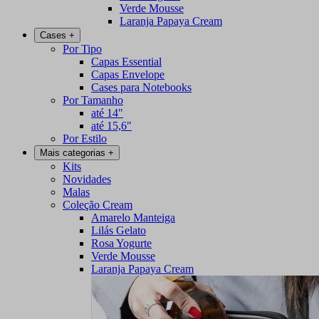
Verde Mousse
Laranja Papaya Cream
Cases
+
Por Tipo
Capas Essential
Capas Envelope
Cases para Notebooks
Por Tamanho
até 14"
até 15,6"
Por Estilo
Mais categorias
+
Kits
Novidades
Malas
Coleção Cream
Amarelo Manteiga
Lilás Gelato
Rosa Yogurte
Verde Mousse
Laranja Papaya Cream