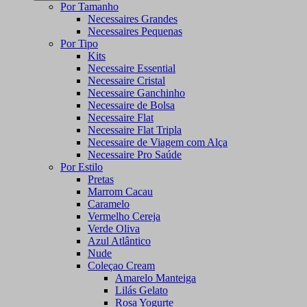
Por Tamanho
Necessaires Grandes
Necessaires Pequenas
Por Tipo
Kits
Necessaire Essential
Necessaire Cristal
Necessaire Ganchinho
Necessaire de Bolsa
Necessaire Flat
Necessaire Flat Tripla
Necessaire de Viagem com Alça
Necessaire Pro Saúde
Por Estilo
Pretas
Marrom Cacau
Caramelo
Vermelho Cereja
Verde Oliva
Azul Atlântico
Nude
Coleçao Cream
Amarelo Manteiga
Lilás Gelato
Rosa Yogurte