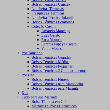
Bolsas Térmicas Unissex
Lancheiras Térmicas
Frasqueiras Térmicas
Lancheira Térmica Infantil
Bolsas Térmicas Femininas
Coleção Cream
Amarelo Manteiga
Lilás Gelato
Rosa Yogurte
Laranja Papaya Cream
Verde Mousse
Por Tamanho
Bolsas Térmicas Grandes
Bolsas Térmicas Médias
Bolsas Térmicas Pequenas
Bolsas Térmicas 2 Compartimentos
Por Uso
Bolsas Térmicas Fitness
Bolsas Térmicas para Mamadeira
Bolsas Térmicas para Marmita
Kits
Tudo para sua Marmita
Bolsa Térmica em Gel
Marmitas e Potes Herméticos