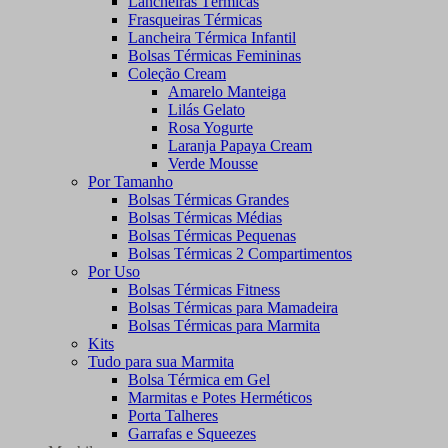
Lancheiras Térmicas
Frasqueiras Térmicas
Lancheira Térmica Infantil
Bolsas Térmicas Femininas
Coleção Cream
Amarelo Manteiga
Lilás Gelato
Rosa Yogurte
Laranja Papaya Cream
Verde Mousse
Por Tamanho
Bolsas Térmicas Grandes
Bolsas Térmicas Médias
Bolsas Térmicas Pequenas
Bolsas Térmicas 2 Compartimentos
Por Uso
Bolsas Térmicas Fitness
Bolsas Térmicas para Mamadeira
Bolsas Térmicas para Marmita
Kits
Tudo para sua Marmita
Bolsa Térmica em Gel
Marmitas e Potes Herméticos
Porta Talheres
Garrafas e Squeezes