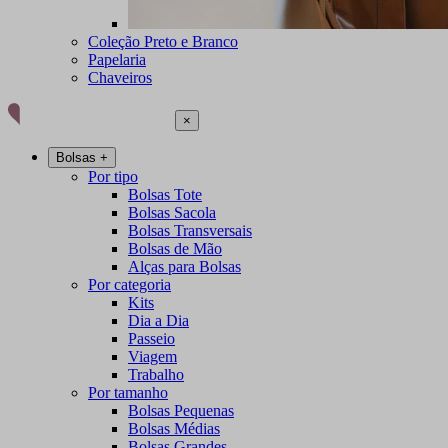
Coleção Preto e Branco
Papelaria
Chaveiros
×
Bolsas
+
Por tipo
Bolsas Tote
Bolsas Sacola
Bolsas Transversais
Bolsas de Mão
Alças para Bolsas
Por categoria
Kits
Dia a Dia
Passeio
Viagem
Trabalho
Por tamanho
Bolsas Pequenas
Bolsas Médias
Bolsas Grandes