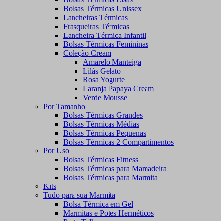
Bolsas Térmicas Unissex
Lancheiras Térmicas
Frasqueiras Térmicas
Lancheira Térmica Infantil
Bolsas Térmicas Femininas
Coleção Cream
Amarelo Manteiga
Lilás Gelato
Rosa Yogurte
Laranja Papaya Cream
Verde Mousse
Por Tamanho
Bolsas Térmicas Grandes
Bolsas Térmicas Médias
Bolsas Térmicas Pequenas
Bolsas Térmicas 2 Compartimentos
Por Uso
Bolsas Térmicas Fitness
Bolsas Térmicas para Mamadeira
Bolsas Térmicas para Marmita
Kits
Tudo para sua Marmita
Bolsa Térmica em Gel
Marmitas e Potes Herméticos