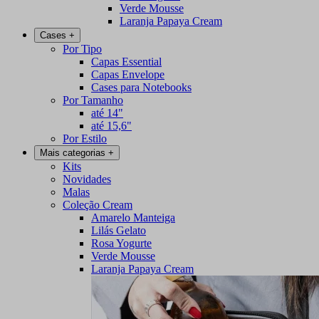
Verde Mousse
Laranja Papaya Cream
Cases
+
Por Tipo
Capas Essential
Capas Envelope
Cases para Notebooks
Por Tamanho
até 14"
até 15,6"
Por Estilo
Mais categorias
+
Kits
Novidades
Malas
Coleção Cream
Amarelo Manteiga
Lilás Gelato
Rosa Yogurte
Verde Mousse
Laranja Papaya Cream