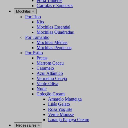
Porta Talheres
Garrafas e Squeezes
Mochilas
+
Por Tipo
Kits
Mochilas Essential
Mochilas Quadradas
Por Tamanho
Mochilas Médias
Mochilas Pequenas
Por Estilo
Pretas
Marrom Cacau
Caramelo
Azul Atlântico
Vermelho Cereja
Verde Oliva
Nude
Coleção Cream
Amarelo Manteiga
Lilás Gelato
Rosa Yogurte
Verde Mousse
Laranja Papaya Cream
Necessaires
+