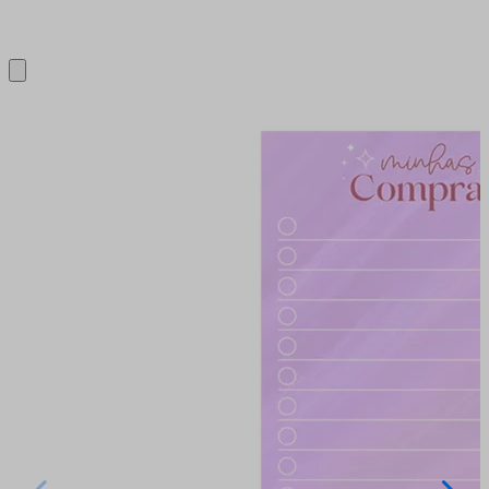
Close