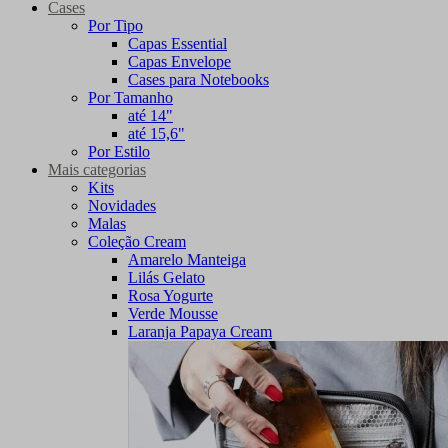
Cases
Por Tipo
Capas Essential
Capas Envelope
Cases para Notebooks
Por Tamanho
até 14"
até 15,6"
Por Estilo
Mais categorias
Kits
Novidades
Malas
Coleção Cream
Amarelo Manteiga
Lilás Gelato
Rosa Yogurte
Verde Mousse
Laranja Papaya Cream