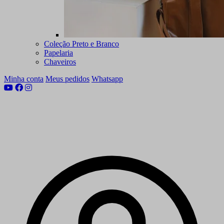
Coleção Preto e Branco
Papelaria
Chaveiros
Minha conta
Meus pedidos
Whatsapp