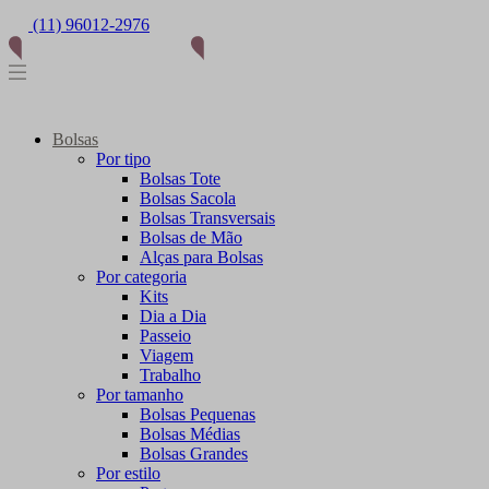
(11) 96012-2976
Bolsas
Por tipo
Bolsas Tote
Bolsas Sacola
Bolsas Transversais
Bolsas de Mão
Alças para Bolsas
Por categoria
Kits
Dia a Dia
Passeio
Viagem
Trabalho
Por tamanho
Bolsas Pequenas
Bolsas Médias
Bolsas Grandes
Por estilo