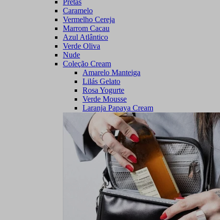
Pretas
Caramelo
Vermelho Cereja
Marrom Cacau
Azul Atlântico
Verde Oliva
Nude
Coleção Cream
Amarelo Manteiga
Lilás Gelato
Rosa Yogurte
Verde Mousse
Laranja Papaya Cream