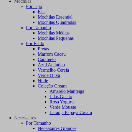
Mochilas
Por Tipo
Kits
Mochilas Essential
Mochilas Quadradas
Por Tamanho
Mochilas Médias
Mochilas Pequenas
Por Estilo
Pretas
Marrom Cacau
Caramelo
Azul Atlântico
Vermelho Cereja
Verde Oliva
Nude
Coleção Cream
Amarelo Manteiga
Lilás Gelato
Rosa Yogurte
Verde Mousse
Laranja Papaya Cream
Necessaires
Por Tamanho
Necessaires Grandes