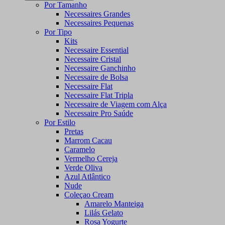
Por Tamanho
Necessaires Grandes
Necessaires Pequenas
Por Tipo
Kits
Necessaire Essential
Necessaire Cristal
Necessaire Ganchinho
Necessaire de Bolsa
Necessaire Flat
Necessaire Flat Tripla
Necessaire de Viagem com Alça
Necessaire Pro Saúde
Por Estilo
Pretas
Marrom Cacau
Caramelo
Vermelho Cereja
Verde Oliva
Azul Atlântico
Nude
Coleçao Cream
Amarelo Manteiga
Lilás Gelato
Rosa Yogurte