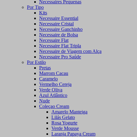
Necessaires Pequenas
Por Tipo
Kits
Necessaire Essential
Necessaire Cristal
Necessaire Ganchinho
Necessaire de Bolsa
Necessaire Flat
Necessaire Flat Tripla
Necessaire de Viagem com Alça
Necessaire Pro Saúde
Por Estilo
Pretas
Marrom Cacau
Caramelo
Vermelho Cereja
Verde Oliva
Azul Atlântico
Nude
Coleçao Cream
Amarelo Manteiga
Lilás Gelato
Rosa Yogurte
Verde Mousse
Laranja Papaya Cream