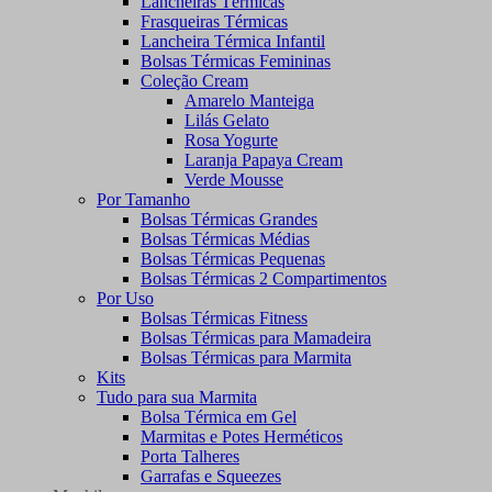
Lancheiras Térmicas
Frasqueiras Térmicas
Lancheira Térmica Infantil
Bolsas Térmicas Femininas
Coleção Cream
Amarelo Manteiga
Lilás Gelato
Rosa Yogurte
Laranja Papaya Cream
Verde Mousse
Por Tamanho
Bolsas Térmicas Grandes
Bolsas Térmicas Médias
Bolsas Térmicas Pequenas
Bolsas Térmicas 2 Compartimentos
Por Uso
Bolsas Térmicas Fitness
Bolsas Térmicas para Mamadeira
Bolsas Térmicas para Marmita
Kits
Tudo para sua Marmita
Bolsa Térmica em Gel
Marmitas e Potes Herméticos
Porta Talheres
Garrafas e Squeezes