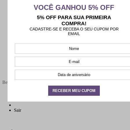
Bem-vindo(a),
Minha conta
Meus pedidos
Sair