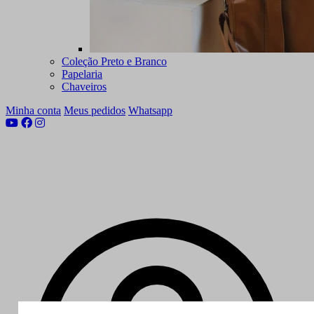
Coleção Preto e Branco
Papelaria
Chaveiros
Minha conta
Meus pedidos
Whatsapp