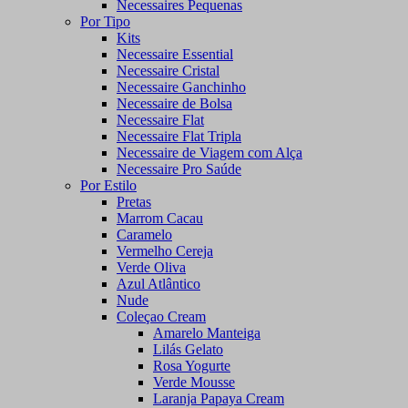
Necessaires Pequenas
Por Tipo
Kits
Necessaire Essential
Necessaire Cristal
Necessaire Ganchinho
Necessaire de Bolsa
Necessaire Flat
Necessaire Flat Tripla
Necessaire de Viagem com Alça
Necessaire Pro Saúde
Por Estilo
Pretas
Marrom Cacau
Caramelo
Vermelho Cereja
Verde Oliva
Azul Atlântico
Nude
Coleçao Cream
Amarelo Manteiga
Lilás Gelato
Rosa Yogurte
Verde Mousse
Laranja Papaya Cream