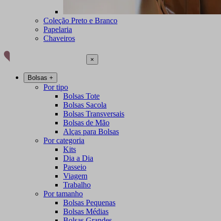
Coleção Preto e Branco
Papelaria
Chaveiros
×
Bolsas
+
Por tipo
Bolsas Tote
Bolsas Sacola
Bolsas Transversais
Bolsas de Mão
Alças para Bolsas
Por categoria
Kits
Dia a Dia
Passeio
Viagem
Trabalho
Por tamanho
Bolsas Pequenas
Bolsas Médias
Bolsas Grandes