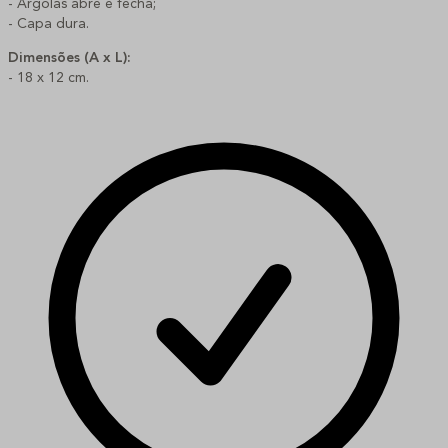
- Argolas abre e fecha;
- Capa dura.
Dimensões (A x L):
- 18 x 12 cm.