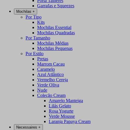
Porta Talheres
Garrafas e Squeezes
Mochilas
+
Por Tipo
Kits
Mochilas Essential
Mochilas Quadradas
Por Tamanho
Mochilas Médias
Mochilas Pequenas
Por Estilo
Pretas
Marrom Cacau
Caramelo
Azul Atlântico
Vermelho Cereja
Verde Oliva
Nude
Coleção Cream
Amarelo Manteiga
Lilás Gelato
Rosa Yogurte
Verde Mousse
Laranja Papaya Cream
Necessaires
+