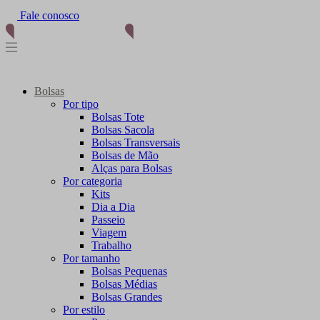
Fale conosco
Bolsas
Por tipo
Bolsas Tote
Bolsas Sacola
Bolsas Transversais
Bolsas de Mão
Alças para Bolsas
Por categoria
Kits
Dia a Dia
Passeio
Viagem
Trabalho
Por tamanho
Bolsas Pequenas
Bolsas Médias
Bolsas Grandes
Por estilo