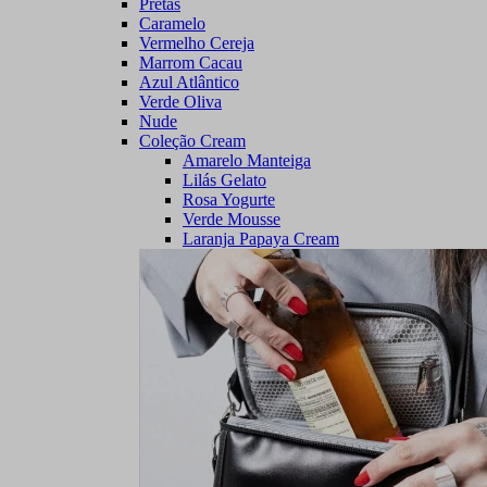
Pretas
Caramelo
Vermelho Cereja
Marrom Cacau
Azul Atlântico
Verde Oliva
Nude
Coleção Cream
Amarelo Manteiga
Lilás Gelato
Rosa Yogurte
Verde Mousse
Laranja Papaya Cream