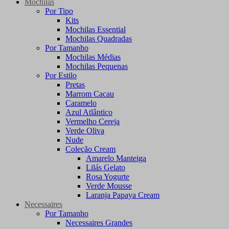
Mochilas
Por Tipo
Kits
Mochilas Essential
Mochilas Quadradas
Por Tamanho
Mochilas Médias
Mochilas Pequenas
Por Estilo
Pretas
Marrom Cacau
Caramelo
Azul Atlântico
Vermelho Cereja
Verde Oliva
Nude
Coleção Cream
Amarelo Manteiga
Lilás Gelato
Rosa Yogurte
Verde Mousse
Laranja Papaya Cream
Necessaires
Por Tamanho
Necessaires Grandes