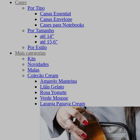
Cases
Por Tipo
Capas Essential
Capas Envelope
Cases para Notebooks
Por Tamanho
até 14"
até 15,6"
Por Estilo
Mais categorias
Kits
Novidades
Malas
Coleção Cream
Amarelo Manteiga
Lilás Gelato
Rosa Yogurte
Verde Mousse
Laranja Papaya Cream