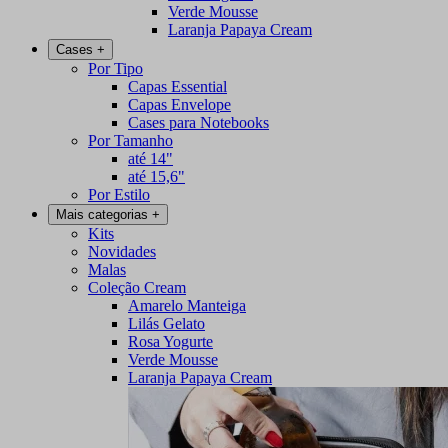
Verde Mousse
Laranja Papaya Cream
Cases
+
Por Tipo
Capas Essential
Capas Envelope
Cases para Notebooks
Por Tamanho
até 14"
até 15,6"
Por Estilo
Mais categorias
+
Kits
Novidades
Malas
Coleção Cream
Amarelo Manteiga
Lilás Gelato
Rosa Yogurte
Verde Mousse
Laranja Papaya Cream