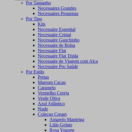
Por Tamanho
Necessaires Grandes
Necessaires Pequenas
Por Tipo
Kits
Necessaire Essential
Necessaire Cristal
Necessaire Ganchinho
Necessaire de Bolsa
Necessaire Flat
Necessaire Flat Tripla
Necessaire de Viagem com Alça
Necessaire Pro Saúde
Por Estilo
Pretas
Marrom Cacau
Caramelo
Vermelho Cereja
Verde Oliva
Azul Atlântico
Nude
Coleçao Cream
Amarelo Manteiga
Lilás Gelato
Rosa Yogurte