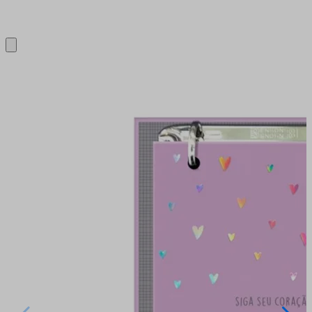
Close