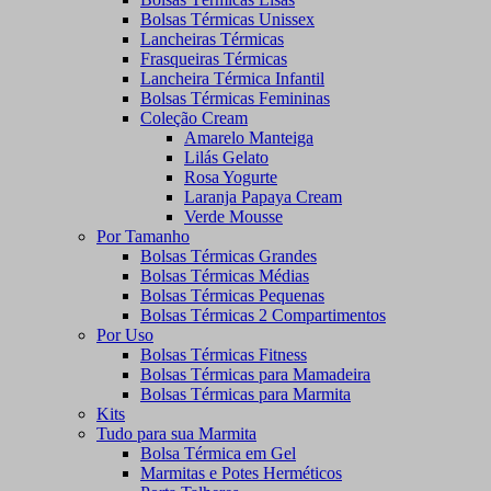
Bolsas Térmicas Unissex
Lancheiras Térmicas
Frasqueiras Térmicas
Lancheira Térmica Infantil
Bolsas Térmicas Femininas
Coleção Cream
Amarelo Manteiga
Lilás Gelato
Rosa Yogurte
Laranja Papaya Cream
Verde Mousse
Por Tamanho
Bolsas Térmicas Grandes
Bolsas Térmicas Médias
Bolsas Térmicas Pequenas
Bolsas Térmicas 2 Compartimentos
Por Uso
Bolsas Térmicas Fitness
Bolsas Térmicas para Mamadeira
Bolsas Térmicas para Marmita
Kits
Tudo para sua Marmita
Bolsa Térmica em Gel
Marmitas e Potes Herméticos