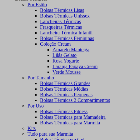
Por Estilo
Bolsas Térmicas Lisas
Bolsas Térmicas Unissex
Lancheiras Térmicas
Frasqueiras Térmicas
Lancheira Térmica Infantil
Bolsas Térmicas Femininas
Coleção Cream
Amarelo Manteiga
Lilás Gelato
Rosa Yogurte
Laranja Papaya Cream
Verde Mousse
Por Tamanho
Bolsas Térmicas Grandes
Bolsas Térmicas Médias
Bolsas Térmicas Pequenas
Bolsas Térmicas 2 Compartimentos
Por Uso
Bolsas Térmicas Fitness
Bolsas Térmicas para Mamadeira
Bolsas Térmicas para Marmita
Kits
Tudo para sua Marmita
Bolsa Térmica em Gel