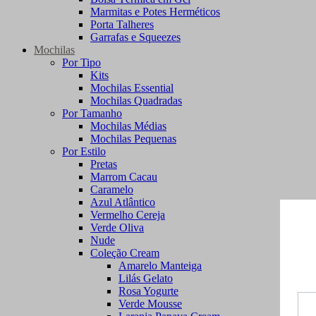
Marmitas e Potes Herméticos
Porta Talheres
Garrafas e Squeezes
Mochilas
Por Tipo
Kits
Mochilas Essential
Mochilas Quadradas
Por Tamanho
Mochilas Médias
Mochilas Pequenas
Por Estilo
Pretas
Marrom Cacau
Caramelo
Azul Atlântico
Vermelho Cereja
Verde Oliva
Nude
Coleção Cream
Amarelo Manteiga
Lilás Gelato
Rosa Yogurte
Verde Mousse