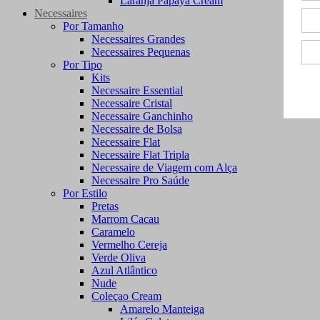
Laranja Papaya Cream
Necessaires
Por Tamanho
Necessaires Grandes
Necessaires Pequenas
Por Tipo
Kits
Necessaire Essential
Necessaire Cristal
Necessaire Ganchinho
Necessaire de Bolsa
Necessaire Flat
Necessaire Flat Tripla
Necessaire de Viagem com Alça
Necessaire Pro Saúde
Por Estilo
Pretas
Marrom Cacau
Caramelo
Vermelho Cereja
Verde Oliva
Azul Atlântico
Nude
Coleçao Cream
Amarelo Manteiga