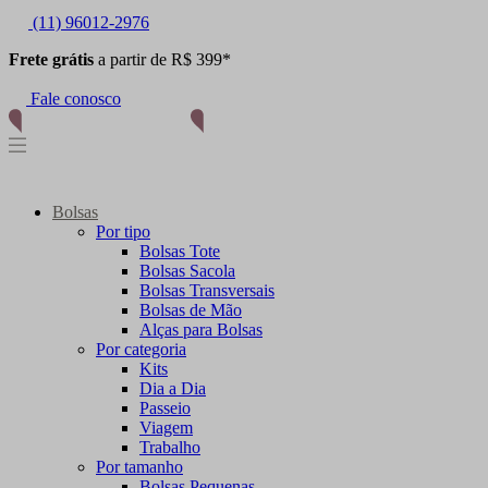
(11) 96012-2976
Frete grátis
a partir de R$ 399*
Fale conosco
Bolsas
Por tipo
Bolsas Tote
Bolsas Sacola
Bolsas Transversais
Bolsas de Mão
Alças para Bolsas
Por categoria
Kits
Dia a Dia
Passeio
Viagem
Trabalho
Por tamanho
Bolsas Pequenas