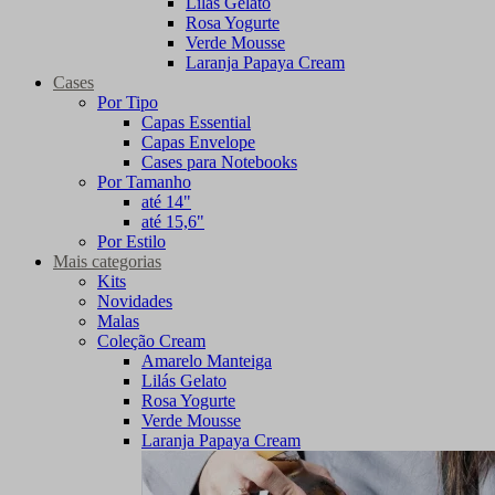
Lilás Gelato
Rosa Yogurte
Verde Mousse
Laranja Papaya Cream
Cases
Por Tipo
Capas Essential
Capas Envelope
Cases para Notebooks
Por Tamanho
até 14"
até 15,6"
Por Estilo
Mais categorias
Kits
Novidades
Malas
Coleção Cream
Amarelo Manteiga
Lilás Gelato
Rosa Yogurte
Verde Mousse
Laranja Papaya Cream