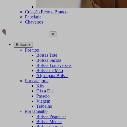
Coleção Preto e Branco
Papelaria
Chaveiros
×
Bolsas
+
Por tipo
Bolsas Tote
Bolsas Sacola
Bolsas Transversais
Bolsas de Mão
Alças para Bolsas
Por categoria
Kits
Dia a Dia
Passeio
Viagem
Trabalho
Por tamanho
Bolsas Pequenas
Bolsas Médias
Bolsas Grandes