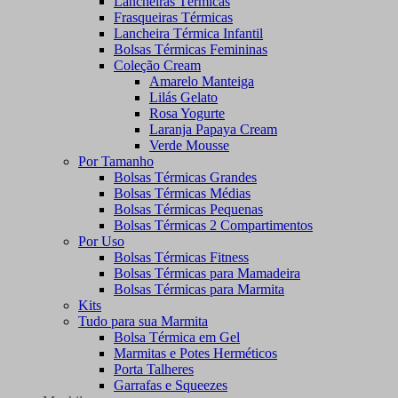
Lancheiras Térmicas
Frasqueiras Térmicas
Lancheira Térmica Infantil
Bolsas Térmicas Femininas
Coleção Cream
Amarelo Manteiga
Lilás Gelato
Rosa Yogurte
Laranja Papaya Cream
Verde Mousse
Por Tamanho
Bolsas Térmicas Grandes
Bolsas Térmicas Médias
Bolsas Térmicas Pequenas
Bolsas Térmicas 2 Compartimentos
Por Uso
Bolsas Térmicas Fitness
Bolsas Térmicas para Mamadeira
Bolsas Térmicas para Marmita
Kits
Tudo para sua Marmita
Bolsa Térmica em Gel
Marmitas e Potes Herméticos
Porta Talheres
Garrafas e Squeezes