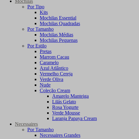
Mochilas
Por Tipo
Kits
Mochilas Essential
Mochilas Quadradas
Por Tamanho
Mochilas Médias
Mochilas Pequenas
Por Estilo
Pretas
Marrom Cacau
Caramelo
Azul Atlântico
Vermelho Cereja
Verde Oliva
Nude
Coleção Cream
Amarelo Manteiga
Lilás Gelato
Rosa Yogurte
Verde Mousse
Laranja Papaya Cream
Necessaires
Por Tamanho
Necessaires Grandes