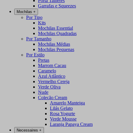
Porta Talheres
Garrafas e Squeezes
Mochilas
+
Por Tipo
Kits
Mochilas Essential
Mochilas Quadradas
Por Tamanho
Mochilas Médias
Mochilas Pequenas
Por Estilo
Pretas
Marrom Cacau
Caramelo
Azul Atlântico
Vermelho Cereja
Verde Oliva
Nude
Coleção Cream
Amarelo Manteiga
Lilás Gelato
Rosa Yogurte
Verde Mousse
Laranja Papaya Cream
Necessaires
+