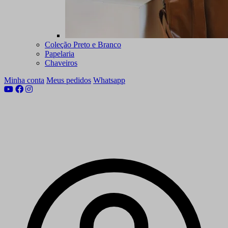
Coleção Preto e Branco
Papelaria
Chaveiros
Minha conta
Meus pedidos
Whatsapp