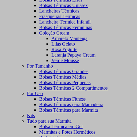
Bolsas Térmicas Unissex
Lancheiras Térmicas
Frasqueiras Térmicas
Lancheira Térmica Infantil
Bolsas Térmicas Femininas
Coleção Cream
Amarelo Manteiga
Lilás Gelato
Rosa Yogurte
Laranja Papaya Cream
Verde Mousse
Por Tamanho
Bolsas Térmicas Grandes
Bolsas Térmicas Médias
Bolsas Térmicas Pequenas
Bolsas Térmicas 2 Compartimentos
Por Uso
Bolsas Térmicas Fitness
Bolsas Térmicas para Mamadeira
Bolsas Térmicas para Marmita
Kits
Tudo para sua Marmita
Bolsa Térmica em Gel
Marmitas e Potes Herméticos