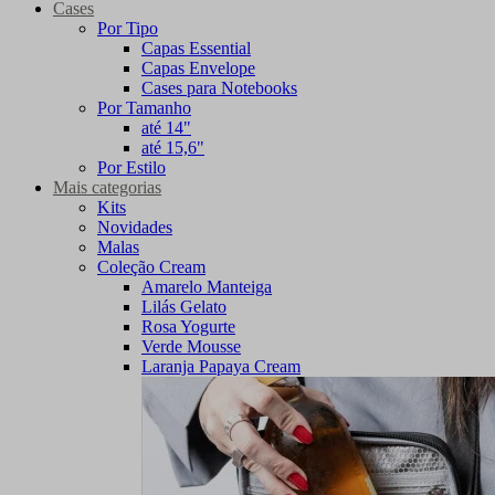
Cases
Por Tipo
Capas Essential
Capas Envelope
Cases para Notebooks
Por Tamanho
até 14"
até 15,6"
Por Estilo
Mais categorias
Kits
Novidades
Malas
Coleção Cream
Amarelo Manteiga
Lilás Gelato
Rosa Yogurte
Verde Mousse
Laranja Papaya Cream