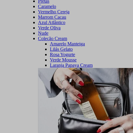
Pretas
Caramelo
Vermelho Cereja
Marrom Cacau
Azul Atlântico
Verde Oliva
Nude
Coleção Cream
Amarelo Manteiga
Lilás Gelato
Rosa Yogurte
Verde Mousse
Laranja Papaya Cream