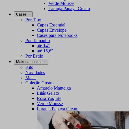
Verde Mousse
Laranja Papaya Cream
Cases
+
Por Tipo
Capas Essential
Capas Envelope
Cases para Notebooks
Por Tamanho
até 14"
até 15,6"
Por Estilo
Mais categorias
+
Kits
Novidades
Malas
Coleção Cream
Amarelo Manteiga
Lilás Gelato
Rosa Yogurte
Verde Mousse
Laranja Papaya Cream