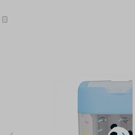
Close