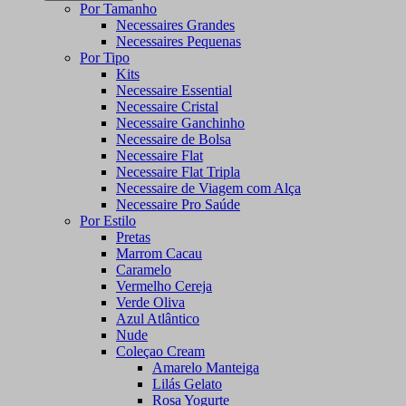
Por Tamanho
Necessaires Grandes
Necessaires Pequenas
Por Tipo
Kits
Necessaire Essential
Necessaire Cristal
Necessaire Ganchinho
Necessaire de Bolsa
Necessaire Flat
Necessaire Flat Tripla
Necessaire de Viagem com Alça
Necessaire Pro Saúde
Por Estilo
Pretas
Marrom Cacau
Caramelo
Vermelho Cereja
Verde Oliva
Azul Atlântico
Nude
Coleçao Cream
Amarelo Manteiga
Lilás Gelato
Rosa Yogurte