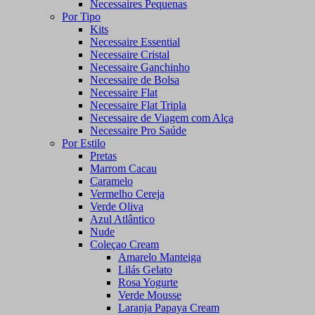
Necessaires Pequenas
Por Tipo
Kits
Necessaire Essential
Necessaire Cristal
Necessaire Ganchinho
Necessaire de Bolsa
Necessaire Flat
Necessaire Flat Tripla
Necessaire de Viagem com Alça
Necessaire Pro Saúde
Por Estilo
Pretas
Marrom Cacau
Caramelo
Vermelho Cereja
Verde Oliva
Azul Atlântico
Nude
Coleçao Cream
Amarelo Manteiga
Lilás Gelato
Rosa Yogurte
Verde Mousse
Laranja Papaya Cream