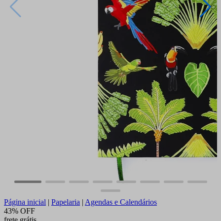
Página inicial
|
Papelaria
|
Agendas e Calendários
43% OFF
frete grátis