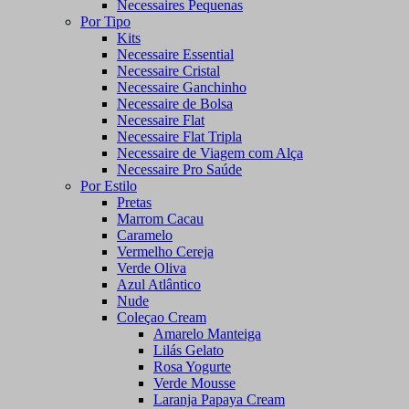
Necessaires Pequenas
Por Tipo
Kits
Necessaire Essential
Necessaire Cristal
Necessaire Ganchinho
Necessaire de Bolsa
Necessaire Flat
Necessaire Flat Tripla
Necessaire de Viagem com Alça
Necessaire Pro Saúde
Por Estilo
Pretas
Marrom Cacau
Caramelo
Vermelho Cereja
Verde Oliva
Azul Atlântico
Nude
Coleçao Cream
Amarelo Manteiga
Lilás Gelato
Rosa Yogurte
Verde Mousse
Laranja Papaya Cream