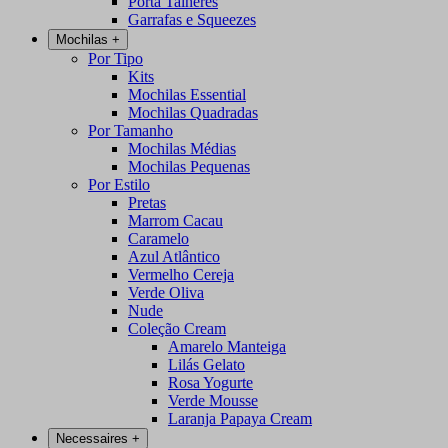
Porta Talheres
Garrafas e Squeezes
Mochilas
+
Por Tipo
Kits
Mochilas Essential
Mochilas Quadradas
Por Tamanho
Mochilas Médias
Mochilas Pequenas
Por Estilo
Pretas
Marrom Cacau
Caramelo
Azul Atlântico
Vermelho Cereja
Verde Oliva
Nude
Coleção Cream
Amarelo Manteiga
Lilás Gelato
Rosa Yogurte
Verde Mousse
Laranja Papaya Cream
Necessaires
+