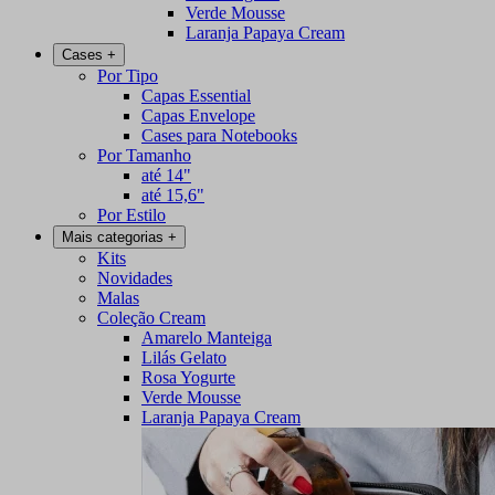
Verde Mousse
Laranja Papaya Cream
Cases
+
Por Tipo
Capas Essential
Capas Envelope
Cases para Notebooks
Por Tamanho
até 14"
até 15,6"
Por Estilo
Mais categorias
+
Kits
Novidades
Malas
Coleção Cream
Amarelo Manteiga
Lilás Gelato
Rosa Yogurte
Verde Mousse
Laranja Papaya Cream