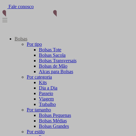
Fale conosco
(11) 96012-2976
Bolsas
Por tipo
Bolsas Tote
Bolsas Sacola
Bolsas Transversais
Bolsas de Mão
Alças para Bolsas
Por categoria
Kits
Dia a Dia
Passeio
Viagem
Trabalho
Por tamanho
Bolsas Pequenas
Bolsas Médias
Bolsas Grandes
Por estilo