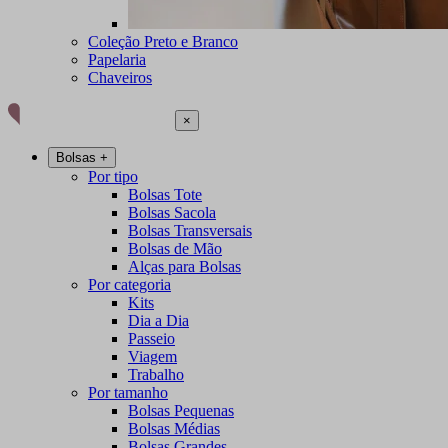
Coleção Preto e Branco
Papelaria
Chaveiros
×
Bolsas
+
Por tipo
Bolsas Tote
Bolsas Sacola
Bolsas Transversais
Bolsas de Mão
Alças para Bolsas
Por categoria
Kits
Dia a Dia
Passeio
Viagem
Trabalho
Por tamanho
Bolsas Pequenas
Bolsas Médias
Bolsas Grandes