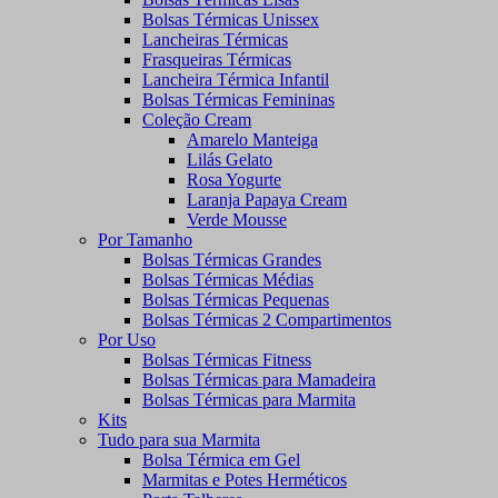
Bolsas Térmicas Unissex
Lancheiras Térmicas
Frasqueiras Térmicas
Lancheira Térmica Infantil
Bolsas Térmicas Femininas
Coleção Cream
Amarelo Manteiga
Lilás Gelato
Rosa Yogurte
Laranja Papaya Cream
Verde Mousse
Por Tamanho
Bolsas Térmicas Grandes
Bolsas Térmicas Médias
Bolsas Térmicas Pequenas
Bolsas Térmicas 2 Compartimentos
Por Uso
Bolsas Térmicas Fitness
Bolsas Térmicas para Mamadeira
Bolsas Térmicas para Marmita
Kits
Tudo para sua Marmita
Bolsa Térmica em Gel
Marmitas e Potes Herméticos