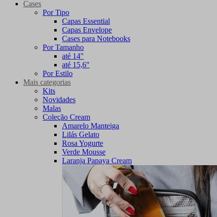
Cases
Por Tipo
Capas Essential
Capas Envelope
Cases para Notebooks
Por Tamanho
até 14"
até 15,6"
Por Estilo
Mais categorias
Kits
Novidades
Malas
Coleção Cream
Amarelo Manteiga
Lilás Gelato
Rosa Yogurte
Verde Mousse
Laranja Papaya Cream