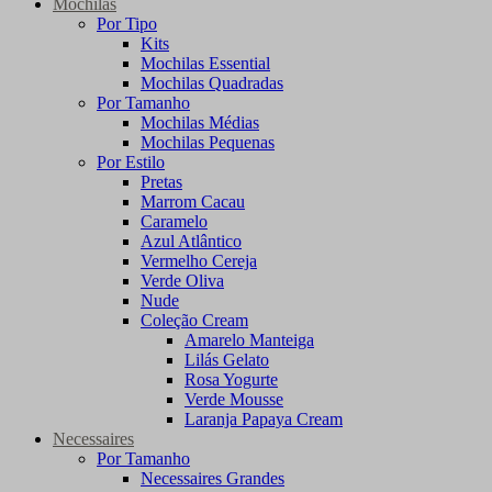
Mochilas
Por Tipo
Kits
Mochilas Essential
Mochilas Quadradas
Por Tamanho
Mochilas Médias
Mochilas Pequenas
Por Estilo
Pretas
Marrom Cacau
Caramelo
Azul Atlântico
Vermelho Cereja
Verde Oliva
Nude
Coleção Cream
Amarelo Manteiga
Lilás Gelato
Rosa Yogurte
Verde Mousse
Laranja Papaya Cream
Necessaires
Por Tamanho
Necessaires Grandes