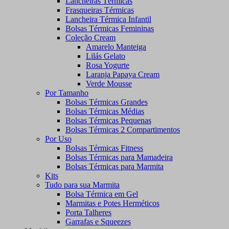
Lancheiras Térmicas
Frasqueiras Térmicas
Lancheira Térmica Infantil
Bolsas Térmicas Femininas
Coleção Cream
Amarelo Manteiga
Lilás Gelato
Rosa Yogurte
Laranja Papaya Cream
Verde Mousse
Por Tamanho
Bolsas Térmicas Grandes
Bolsas Térmicas Médias
Bolsas Térmicas Pequenas
Bolsas Térmicas 2 Compartimentos
Por Uso
Bolsas Térmicas Fitness
Bolsas Térmicas para Mamadeira
Bolsas Térmicas para Marmita
Kits
Tudo para sua Marmita
Bolsa Térmica em Gel
Marmitas e Potes Herméticos
Porta Talheres
Garrafas e Squeezes