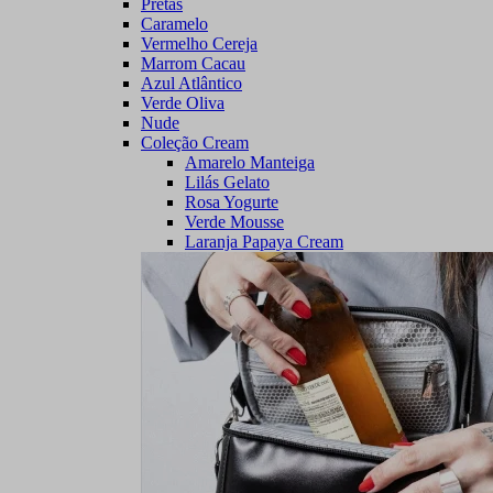
Pretas
Caramelo
Vermelho Cereja
Marrom Cacau
Azul Atlântico
Verde Oliva
Nude
Coleção Cream
Amarelo Manteiga
Lilás Gelato
Rosa Yogurte
Verde Mousse
Laranja Papaya Cream