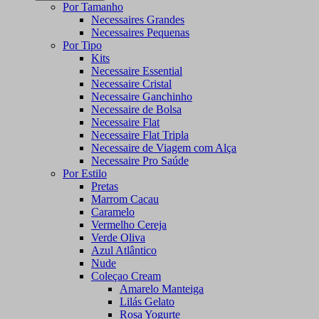
Por Tamanho
Necessaires Grandes
Necessaires Pequenas
Por Tipo
Kits
Necessaire Essential
Necessaire Cristal
Necessaire Ganchinho
Necessaire de Bolsa
Necessaire Flat
Necessaire Flat Tripla
Necessaire de Viagem com Alça
Necessaire Pro Saúde
Por Estilo
Pretas
Marrom Cacau
Caramelo
Vermelho Cereja
Verde Oliva
Azul Atlântico
Nude
Coleçao Cream
Amarelo Manteiga
Lilás Gelato
Rosa Yogurte