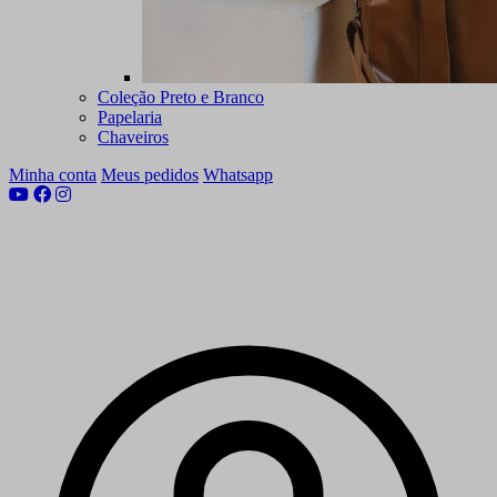
Coleção Preto e Branco
Papelaria
Chaveiros
Minha conta
Meus pedidos
Whatsapp