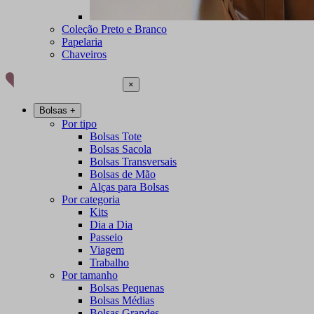
Coleção Preto e Branco
Papelaria
Chaveiros
×
Bolsas
+
Por tipo
Bolsas Tote
Bolsas Sacola
Bolsas Transversais
Bolsas de Mão
Alças para Bolsas
Por categoria
Kits
Dia a Dia
Passeio
Viagem
Trabalho
Por tamanho
Bolsas Pequenas
Bolsas Médias
Bolsas Grandes