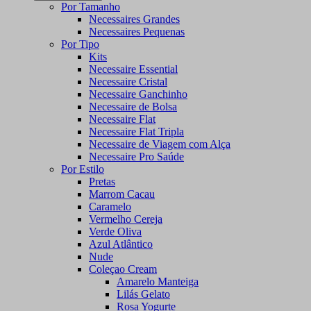
Por Tamanho
Necessaires Grandes
Necessaires Pequenas
Por Tipo
Kits
Necessaire Essential
Necessaire Cristal
Necessaire Ganchinho
Necessaire de Bolsa
Necessaire Flat
Necessaire Flat Tripla
Necessaire de Viagem com Alça
Necessaire Pro Saúde
Por Estilo
Pretas
Marrom Cacau
Caramelo
Vermelho Cereja
Verde Oliva
Azul Atlântico
Nude
Coleçao Cream
Amarelo Manteiga
Lilás Gelato
Rosa Yogurte