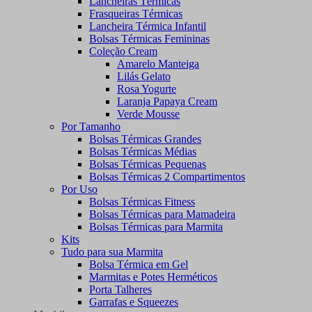
Lancheiras Térmicas
Frasqueiras Térmicas
Lancheira Térmica Infantil
Bolsas Térmicas Femininas
Coleção Cream
Amarelo Manteiga
Lilás Gelato
Rosa Yogurte
Laranja Papaya Cream
Verde Mousse
Por Tamanho
Bolsas Térmicas Grandes
Bolsas Térmicas Médias
Bolsas Térmicas Pequenas
Bolsas Térmicas 2 Compartimentos
Por Uso
Bolsas Térmicas Fitness
Bolsas Térmicas para Mamadeira
Bolsas Térmicas para Marmita
Kits
Tudo para sua Marmita
Bolsa Térmica em Gel
Marmitas e Potes Herméticos
Porta Talheres
Garrafas e Squeezes