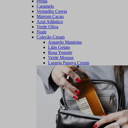
Pretas
Caramelo
Vermelho Cereja
Marrom Cacau
Azul Atlântico
Verde Oliva
Nude
Coleção Cream
Amarelo Manteiga
Lilás Gelato
Rosa Yogurte
Verde Mousse
Laranja Papaya Cream