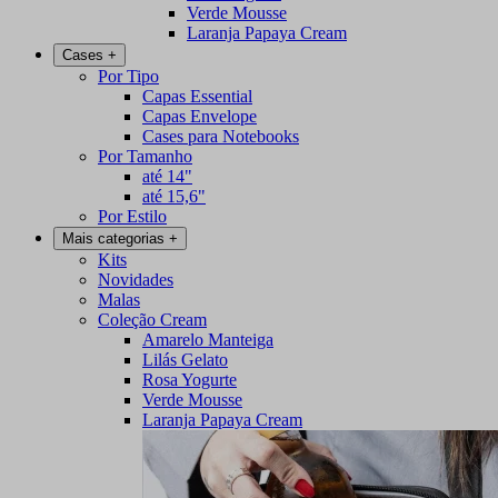
Verde Mousse
Laranja Papaya Cream
Cases
+
Por Tipo
Capas Essential
Capas Envelope
Cases para Notebooks
Por Tamanho
até 14"
até 15,6"
Por Estilo
Mais categorias
+
Kits
Novidades
Malas
Coleção Cream
Amarelo Manteiga
Lilás Gelato
Rosa Yogurte
Verde Mousse
Laranja Papaya Cream