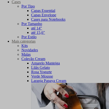
Cases
Por Tipo
Capas Essential
Capas Envelope
Cases para Notebooks
Por Tamanho
até 14"
até 15,6"
Por Estilo
Mais categorias
Kits
Novidades
Malas
Coleção Cream
Amarelo Manteiga
Lilás Gelato
Rosa Yogurte
Verde Mousse
Laranja Papaya Cream