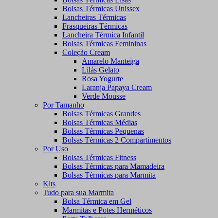
Bolsas Térmicas Unissex
Lancheiras Térmicas
Frasqueiras Térmicas
Lancheira Térmica Infantil
Bolsas Térmicas Femininas
Coleção Cream
Amarelo Manteiga
Lilás Gelato
Rosa Yogurte
Laranja Papaya Cream
Verde Mousse
Por Tamanho
Bolsas Térmicas Grandes
Bolsas Térmicas Médias
Bolsas Térmicas Pequenas
Bolsas Térmicas 2 Compartimentos
Por Uso
Bolsas Térmicas Fitness
Bolsas Térmicas para Mamadeira
Bolsas Térmicas para Marmita
Kits
Tudo para sua Marmita
Bolsa Térmica em Gel
Marmitas e Potes Herméticos