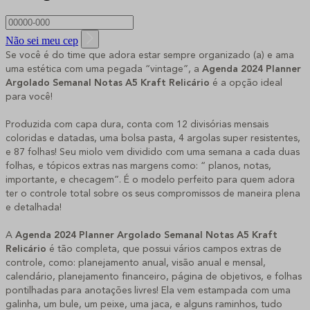
Não sei meu cep
Se você é do time que adora estar sempre organizado (a) e ama
uma estética com uma pegada “vintage”, a
Agenda
2024 Planner
Argolado Semanal Notas A5 Kraft Relicário
é a opção ideal
para você!
Produzida com capa dura, conta com 12 divisórias mensais
coloridas e datadas, uma bolsa pasta, 4 argolas super resistentes,
e 87 folhas! Seu miolo vem dividido com uma semana a cada duas
folhas, e tópicos extras nas margens como: “ planos, notas,
importante, e checagem”. É o modelo perfeito para quem adora
ter o controle total sobre os seus compromissos de maneira plena
e detalhada!
A
Agenda
2024 Planner Argolado Semanal Notas A5 Kraft
Relicário
é tão completa, que possui vários campos extras de
controle, como: planejamento anual, visão anual e mensal,
calendário, planejamento financeiro, página de objetivos, e folhas
pontilhadas para anotações livres! Ela vem estampada com uma
galinha, um bule, um peixe, uma jaca, e alguns raminhos, tudo