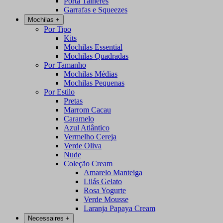
Porta Talheres
Garrafas e Squeezes
Mochilas
+
Por Tipo
Kits
Mochilas Essential
Mochilas Quadradas
Por Tamanho
Mochilas Médias
Mochilas Pequenas
Por Estilo
Pretas
Marrom Cacau
Caramelo
Azul Atlântico
Vermelho Cereja
Verde Oliva
Nude
Coleção Cream
Amarelo Manteiga
Lilás Gelato
Rosa Yogurte
Verde Mousse
Laranja Papaya Cream
Necessaires
+