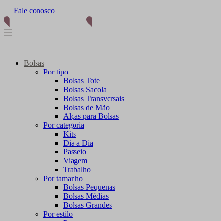
Fale conosco
(11) 96012-2976
Bolsas
Por tipo
Bolsas Tote
Bolsas Sacola
Bolsas Transversais
Bolsas de Mão
Alças para Bolsas
Por categoria
Kits
Dia a Dia
Passeio
Viagem
Trabalho
Por tamanho
Bolsas Pequenas
Bolsas Médias
Bolsas Grandes
Por estilo