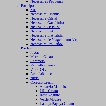
Necessaires Pequenas
Por Tipo
Kits
Necessaire Essential
Necessaire Cristal
Necessaire Ganchinho
Necessaire de Bolsa
Necessaire Flat
Necessaire Flat Tripla
Necessaire de Viagem com Alça
Necessaire Pro Saúde
Por Estilo
Pretas
Marrom Cacau
Caramelo
Vermelho Cereja
Verde Oliva
Azul Atlântico
Nude
Coleçao Cream
Amarelo Manteiga
Lilás Gelato
Rosa Yogurte
Verde Mousse
Laranja Papaya Cream