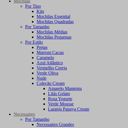
Mochilas
Por Tipo
Kits
Mochilas Essential
Mochilas Quadradas
Por Tamanho
Mochilas Médias
Mochilas Pequenas
Por Estilo
Pretas
Marrom Cacau
Caramelo
Azul Atlântico
Vermelho Cereja
Verde Oliva
Nude
Coleção Cream
Amarelo Manteiga
Lilás Gelato
Rosa Yogurte
Verde Mousse
Laranja Papaya Cream
Necessaires
Por Tamanho
Necessaires Grandes