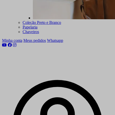
Coleção Preto e Branco
Papelaria
Chaveiros
Minha conta
Meus pedidos
Whatsapp