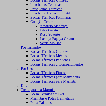
Bolsas Térmicas Unissex
Lancheiras Térmicas
Frasqueiras Térmicas
Lancheira Térmica Infantil
Bolsas Térmicas Femininas
Coleção Cream
Amarelo Manteiga
Lilás Gelato
Rosa Yogurte
Laranja Papaya Cream
Verde Mousse
Por Tamanho
Bolsas Térmicas Grandes
Bolsas Térmicas Médias
Bolsas Térmicas Pequenas
Bolsas Térmicas 2 Compartimentos
Por Uso
Bolsas Térmicas Fitness
Bolsas Térmicas para Mamadeira
Bolsas Térmicas para Marmita
Kits
Tudo para sua Marmita
Bolsa Térmica em Gel
Marmitas e Potes Herméticos
Porta Talheres