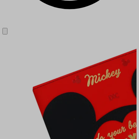
Close