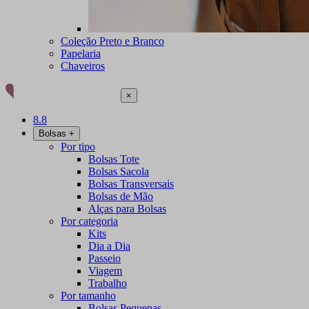
Coleção Preto e Branco
Papelaria
Chaveiros
×
8.8
Bolsas
+
Por tipo
Bolsas Tote
Bolsas Sacola
Bolsas Transversais
Bolsas de Mão
Alças para Bolsas
Por categoria
Kits
Dia a Dia
Passeio
Viagem
Trabalho
Por tamanho
Bolsas Pequenas