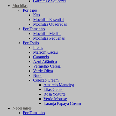
Garrafas e Squeezes
Mochilas
Por Tipo
Kits
Mochilas Essential
Mochilas Quadradas
Por Tamanho
Mochilas Médias
Mochilas Pequenas
Por Estilo
Pretas
Marrom Cacau
Caramelo
Azul Atlântico
Vermelho Cereja
Verde Oliva
Nude
Coleção Cream
Amarelo Manteiga
Lilás Gelato
Rosa Yogurte
Verde Mousse
Laranja Papaya Cream
Necessaires
Por Tamanho