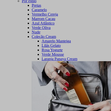
Por estilo
Pretas
Caramelo
Vermelho Cereja
Marrom Cacau
Azul Atlântico
Verde Oliva
Nude
Coleção Cream
Amarelo Manteiga
Lilás Gelato
Rosa Yogurte
Verde Mousse
Laranja Papaya Cream