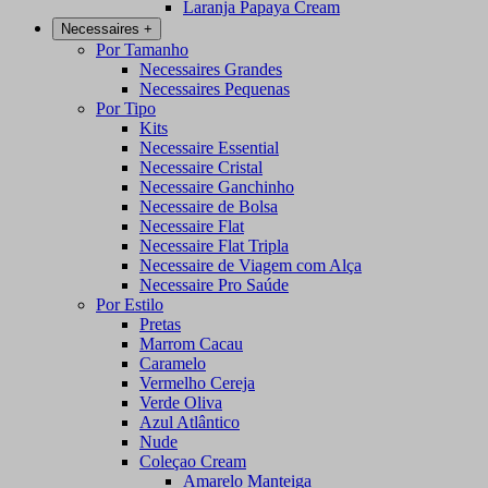
Laranja Papaya Cream
Necessaires
+
Por Tamanho
Necessaires Grandes
Necessaires Pequenas
Por Tipo
Kits
Necessaire Essential
Necessaire Cristal
Necessaire Ganchinho
Necessaire de Bolsa
Necessaire Flat
Necessaire Flat Tripla
Necessaire de Viagem com Alça
Necessaire Pro Saúde
Por Estilo
Pretas
Marrom Cacau
Caramelo
Vermelho Cereja
Verde Oliva
Azul Atlântico
Nude
Coleçao Cream
Amarelo Manteiga