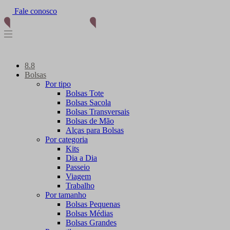
Fale conosco
8.8
Bolsas
Por tipo
Bolsas Tote
Bolsas Sacola
Bolsas Transversais
Bolsas de Mão
Alças para Bolsas
Por categoria
Kits
Dia a Dia
Passeio
Viagem
Trabalho
Por tamanho
Bolsas Pequenas
Bolsas Médias
Bolsas Grandes