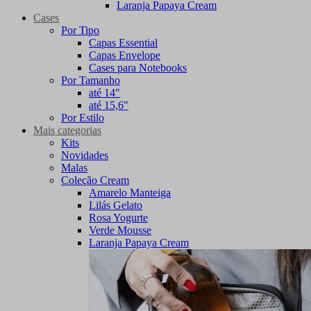
Laranja Papaya Cream
Cases
Por Tipo
Capas Essential
Capas Envelope
Cases para Notebooks
Por Tamanho
até 14"
até 15,6"
Por Estilo
Mais categorias
Kits
Novidades
Malas
Coleção Cream
Amarelo Manteiga
Lilás Gelato
Rosa Yogurte
Verde Mousse
Laranja Papaya Cream