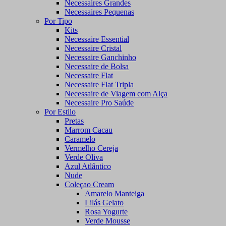
Necessaires Grandes
Necessaires Pequenas
Por Tipo
Kits
Necessaire Essential
Necessaire Cristal
Necessaire Ganchinho
Necessaire de Bolsa
Necessaire Flat
Necessaire Flat Tripla
Necessaire de Viagem com Alça
Necessaire Pro Saúde
Por Estilo
Pretas
Marrom Cacau
Caramelo
Vermelho Cereja
Verde Oliva
Azul Atlântico
Nude
Coleçao Cream
Amarelo Manteiga
Lilás Gelato
Rosa Yogurte
Verde Mousse