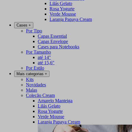
Lilás Gelato
Rosa Yogurte
Verde Mousse
Laranja Papaya Cream
Cases
+
Por Tipo
Capas Essential
Capas Envelope
Cases para Notebooks
Por Tamanho
até 14"
até 15,6"
Por Estilo
Mais categorias
+
Kits
Novidades
Malas
Coleção Cream
Amarelo Manteiga
Lilás Gelato
Rosa Yogurte
Verde Mousse
Laranja Papaya Cream