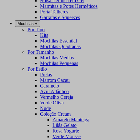
Bolsa Térmica em Gel
Marmitas e Potes Herméticos
Porta Talheres
Garrafas e Squeezes
Mochilas
+
Por Tipo
Kits
Mochilas Essential
Mochilas Quadradas
Por Tamanho
Mochilas Médias
Mochilas Pequenas
Por Estilo
Pretas
Marrom Cacau
Caramelo
Azul Atlântico
Vermelho Cereja
Verde Oliva
Nude
Coleção Cream
Amarelo Manteiga
Lilás Gelato
Rosa Yogurte
Verde Mousse