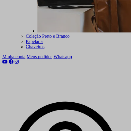
Coleção Preto e Branco
Papelaria
Chaveiros
Minha conta
Meus pedidos
Whatsapp