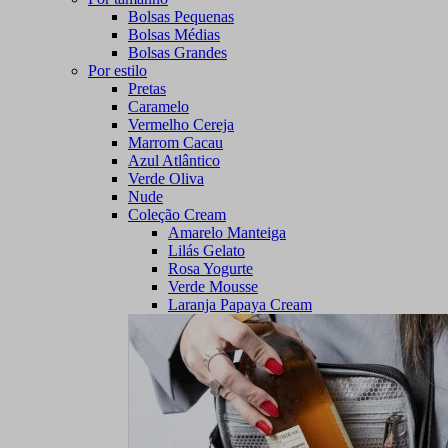
Bolsas Pequenas
Bolsas Médias
Bolsas Grandes
Por estilo
Pretas
Caramelo
Vermelho Cereja
Marrom Cacau
Azul Atlântico
Verde Oliva
Nude
Coleção Cream
Amarelo Manteiga
Lilás Gelato
Rosa Yogurte
Verde Mousse
Laranja Papaya Cream