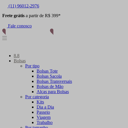
(11) 96012-2976
Frete grátis
a partir de R$ 399*
Fale conosco
8.8
Bolsas
Por tipo
Bolsas Tote
Bolsas Sacola
Bolsas Transversais
Bolsas de Mão
Alças para Bolsas
Por categoria
Kits
Dia a Dia
Passeio
Viagem
Trabalho
Por tamanho