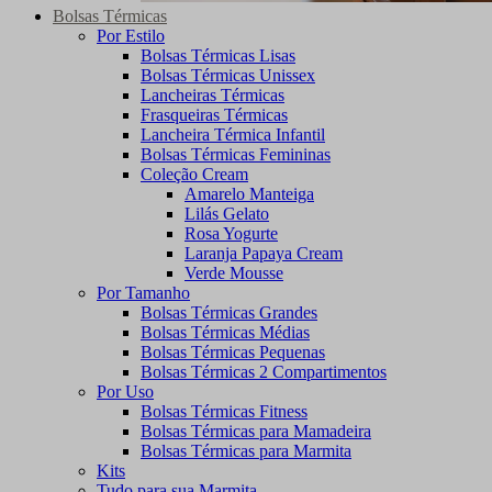
Bolsas Térmicas
Por Estilo
Bolsas Térmicas Lisas
Bolsas Térmicas Unissex
Lancheiras Térmicas
Frasqueiras Térmicas
Lancheira Térmica Infantil
Bolsas Térmicas Femininas
Coleção Cream
Amarelo Manteiga
Lilás Gelato
Rosa Yogurte
Laranja Papaya Cream
Verde Mousse
Por Tamanho
Bolsas Térmicas Grandes
Bolsas Térmicas Médias
Bolsas Térmicas Pequenas
Bolsas Térmicas 2 Compartimentos
Por Uso
Bolsas Térmicas Fitness
Bolsas Térmicas para Mamadeira
Bolsas Térmicas para Marmita
Kits
Tudo para sua Marmita