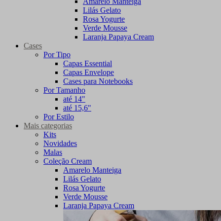
Amarelo Manteiga
Lilás Gelato
Rosa Yogurte
Verde Mousse
Laranja Papaya Cream
Cases
Por Tipo
Capas Essential
Capas Envelope
Cases para Notebooks
Por Tamanho
até 14"
até 15,6"
Por Estilo
Mais categorias
Kits
Novidades
Malas
Coleção Cream
Amarelo Manteiga
Lilás Gelato
Rosa Yogurte
Verde Mousse
Laranja Papaya Cream