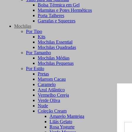
Bolsa Térmica em Gel
Marmitas e Potes Herméticos
Porta Talheres
Garrafas e Squeezes
Mochilas
Por Tipo
Kits
Mochilas Essential
Mochilas Quadradas
Por Tamanho
Mochilas Médias
Mochilas Pequenas
Por Estilo
Pretas
Marrom Cacau
Caramelo
Azul Atlântico
Vermelho Cereja
Verde Oliva
Nude
Coleção Cream
Amarelo Manteiga
Lilás Gelato
Rosa Yogurte