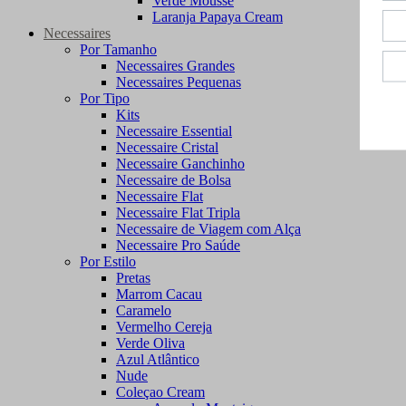
Verde Mousse
Laranja Papaya Cream
Necessaires
Por Tamanho
Necessaires Grandes
Necessaires Pequenas
Por Tipo
Kits
Necessaire Essential
Necessaire Cristal
Necessaire Ganchinho
Necessaire de Bolsa
Necessaire Flat
Necessaire Flat Tripla
Necessaire de Viagem com Alça
Necessaire Pro Saúde
Por Estilo
Pretas
Marrom Cacau
Caramelo
Vermelho Cereja
Verde Oliva
Azul Atlântico
Nude
Coleçao Cream