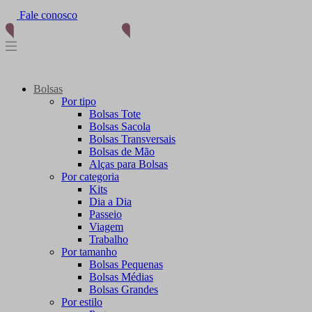
Fale conosco
Bolsas
Por tipo
Bolsas Tote
Bolsas Sacola
Bolsas Transversais
Bolsas de Mão
Alças para Bolsas
Por categoria
Kits
Dia a Dia
Passeio
Viagem
Trabalho
Por tamanho
Bolsas Pequenas
Bolsas Médias
Bolsas Grandes
Por estilo