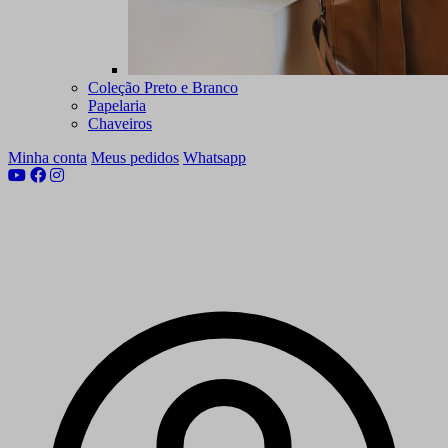
Coleção Preto e Branco
Papelaria
Chaveiros
Minha conta
Meus pedidos
Whatsapp