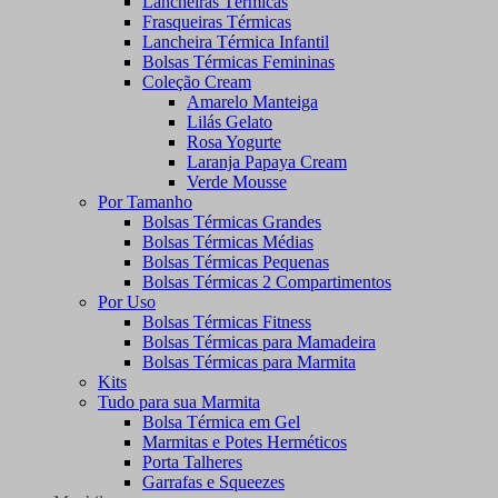
Lancheiras Térmicas
Frasqueiras Térmicas
Lancheira Térmica Infantil
Bolsas Térmicas Femininas
Coleção Cream
Amarelo Manteiga
Lilás Gelato
Rosa Yogurte
Laranja Papaya Cream
Verde Mousse
Por Tamanho
Bolsas Térmicas Grandes
Bolsas Térmicas Médias
Bolsas Térmicas Pequenas
Bolsas Térmicas 2 Compartimentos
Por Uso
Bolsas Térmicas Fitness
Bolsas Térmicas para Mamadeira
Bolsas Térmicas para Marmita
Kits
Tudo para sua Marmita
Bolsa Térmica em Gel
Marmitas e Potes Herméticos
Porta Talheres
Garrafas e Squeezes