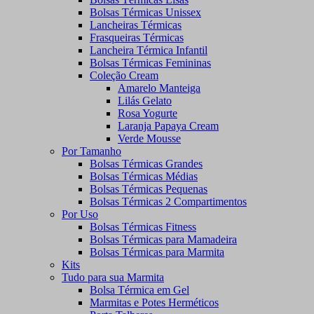
Bolsas Térmicas Unissex
Lancheiras Térmicas
Frasqueiras Térmicas
Lancheira Térmica Infantil
Bolsas Térmicas Femininas
Coleção Cream
Amarelo Manteiga
Lilás Gelato
Rosa Yogurte
Laranja Papaya Cream
Verde Mousse
Por Tamanho
Bolsas Térmicas Grandes
Bolsas Térmicas Médias
Bolsas Térmicas Pequenas
Bolsas Térmicas 2 Compartimentos
Por Uso
Bolsas Térmicas Fitness
Bolsas Térmicas para Mamadeira
Bolsas Térmicas para Marmita
Kits
Tudo para sua Marmita
Bolsa Térmica em Gel
Marmitas e Potes Herméticos