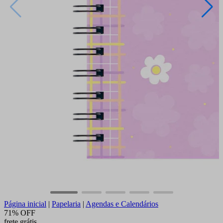
Página inicial
|
Papelaria
|
Agendas e Calendários
71% OFF
frete grátis