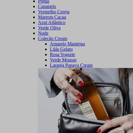
Pretas
Caramelo
Vermelho Cereja
Marrom Cacau
Azul Atlântico
Verde Oliva
Nude
Coleção Cream
Amarelo Manteiga
Lilás Gelato
Rosa Yogurte
Verde Mousse
Laranja Papaya Cream