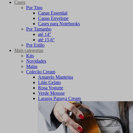
Cases
Por Tipo
Capas Essential
Capas Envelope
Cases para Notebooks
Por Tamanho
até 14"
até 15,6"
Por Estilo
Mais categorias
Kits
Novidades
Malas
Coleção Cream
Amarelo Manteiga
Lilás Gelato
Rosa Yogurte
Verde Mousse
Laranja Papaya Cream