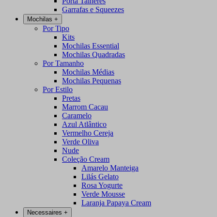
Porta Talheres
Garrafas e Squeezes
Mochilas
+
Por Tipo
Kits
Mochilas Essential
Mochilas Quadradas
Por Tamanho
Mochilas Médias
Mochilas Pequenas
Por Estilo
Pretas
Marrom Cacau
Caramelo
Azul Atlântico
Vermelho Cereja
Verde Oliva
Nude
Coleção Cream
Amarelo Manteiga
Lilás Gelato
Rosa Yogurte
Verde Mousse
Laranja Papaya Cream
Necessaires
+