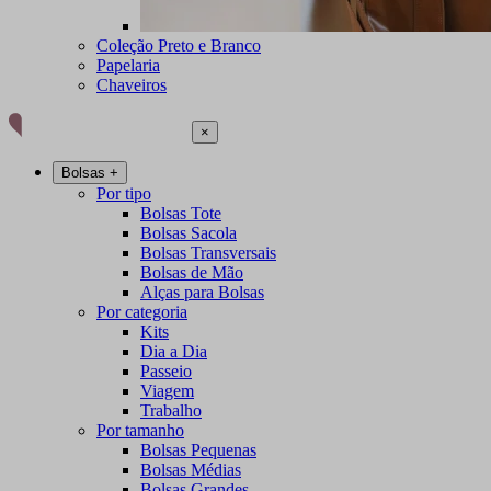
Coleção Preto e Branco
Papelaria
Chaveiros
×
Bolsas
+
Por tipo
Bolsas Tote
Bolsas Sacola
Bolsas Transversais
Bolsas de Mão
Alças para Bolsas
Por categoria
Kits
Dia a Dia
Passeio
Viagem
Trabalho
Por tamanho
Bolsas Pequenas
Bolsas Médias
Bolsas Grandes