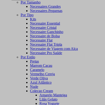
Por Tamanho
Necessaires Grandes
Necessaires Pequenas
Por Tipo
Kits
Necessaire Essential
Necessaire Cristal
Necessaire Ganchinho
Necessaire de Bolsa
Necessaire Flat
Necessaire Flat Tripla
Necessaire de Viagem com Alça
Necessaire Pro Saúde
Por Estilo
Pretas
Marrom Cacau
Caramelo
Vermelho Cereja
Verde Oliva
Azul Atlântico
Nude
Coleçao Cream
Amarelo Manteiga
Lilás Gelato
Rosa Yogurte