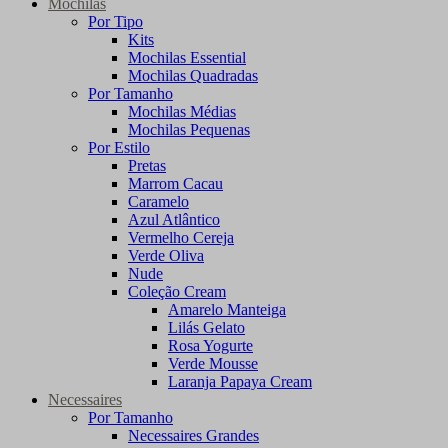
Mochilas
Por Tipo
Kits
Mochilas Essential
Mochilas Quadradas
Por Tamanho
Mochilas Médias
Mochilas Pequenas
Por Estilo
Pretas
Marrom Cacau
Caramelo
Azul Atlântico
Vermelho Cereja
Verde Oliva
Nude
Coleção Cream
Amarelo Manteiga
Lilás Gelato
Rosa Yogurte
Verde Mousse
Laranja Papaya Cream
Necessaires
Por Tamanho
Necessaires Grandes