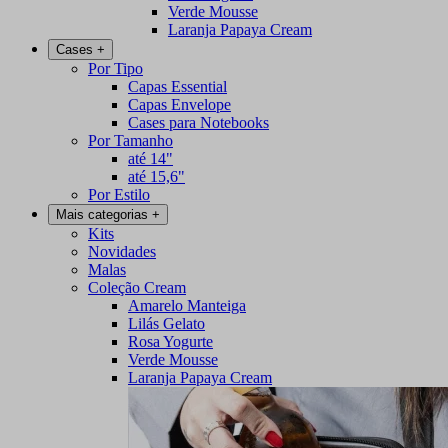
Verde Mousse
Laranja Papaya Cream
Cases
+
Por Tipo
Capas Essential
Capas Envelope
Cases para Notebooks
Por Tamanho
até 14"
até 15,6"
Por Estilo
Mais categorias
+
Kits
Novidades
Malas
Coleção Cream
Amarelo Manteiga
Lilás Gelato
Rosa Yogurte
Verde Mousse
Laranja Papaya Cream