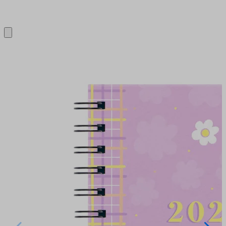
Close