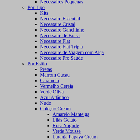
Necessaires Pequenas
Por Tipo
Kits
Necessaire Essential
Necessaire Cristal
Necessaire Ganchinho
Necessaire de Bolsa
Necessaire Flat
Necessaire Flat Tripla
Necessaire de Viagem com Alça
Necessaire Pro Saúde
Por Estilo
Pretas
Marrom Cacau
Caramelo
Vermelho Cereja
Verde Oliva
Azul Atlântico
Nude
Coleçao Cream
Amarelo Manteiga
Lilás Gelato
Rosa Yogurte
Verde Mousse
Laranja Papaya Cream