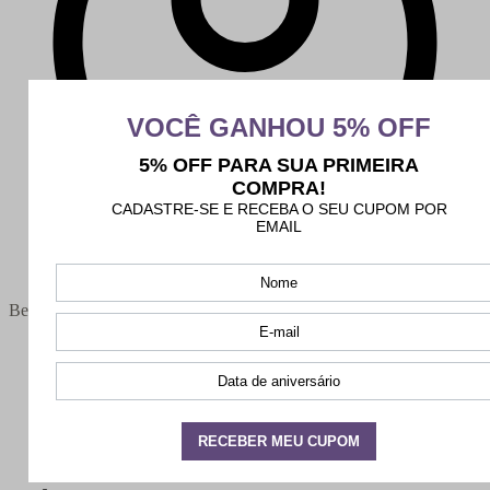
Bem-vindo(a),
Minha conta
Meus pedidos
Sair