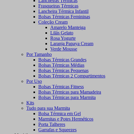
Lancheiras Térmicas
Frasqueiras Térmicas
Lancheira Térmica Infantil
Bolsas Térmicas Femininas
Coleção Cream
Amarelo Manteiga
Lilás Gelato
Rosa Yogurte
Laranja Papaya Cream
Verde Mousse
Por Tamanho
Bolsas Térmicas Grandes
Bolsas Térmicas Médias
Bolsas Térmicas Pequenas
Bolsas Térmicas 2 Compartimentos
Por Uso
Bolsas Térmicas Fitness
Bolsas Térmicas para Mamadeira
Bolsas Térmicas para Marmita
Kits
Tudo para sua Marmita
Bolsa Térmica em Gel
Marmitas e Potes Herméticos
Porta Talheres
Garrafas e Squeezes