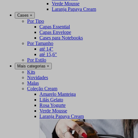
Verde Mousse
Laranja Papaya Cream
Cases
+
Por Tipo
Capas Essential
Capas Envelope
Cases para Notebooks
Por Tamanho
até 14"
até 15,6"
Por Estilo
Mais categorias
+
Kits
Novidades
Malas
Coleção Cream
Amarelo Manteiga
Lilás Gelato
Rosa Yogurte
Verde Mousse
Laranja Papaya Cream