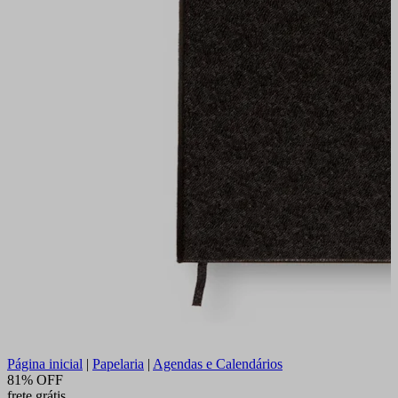
Página inicial
|
Papelaria
|
Agendas e Calendários
81% OFF
frete grátis