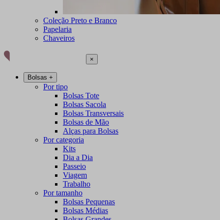
Coleção Preto e Branco
Papelaria
Chaveiros
×
Bolsas
+
Por tipo
Bolsas Tote
Bolsas Sacola
Bolsas Transversais
Bolsas de Mão
Alças para Bolsas
Por categoria
Kits
Dia a Dia
Passeio
Viagem
Trabalho
Por tamanho
Bolsas Pequenas
Bolsas Médias
Bolsas Grandes