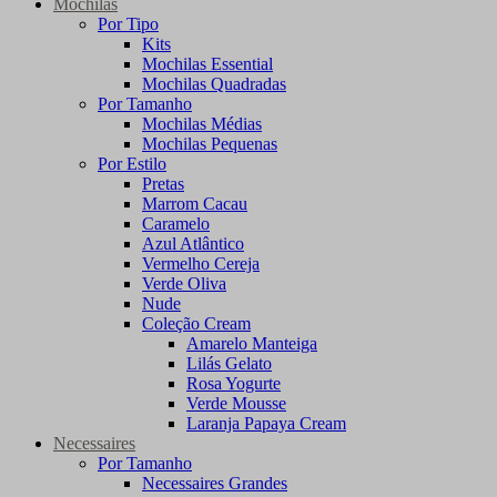
Mochilas
Por Tipo
Kits
Mochilas Essential
Mochilas Quadradas
Por Tamanho
Mochilas Médias
Mochilas Pequenas
Por Estilo
Pretas
Marrom Cacau
Caramelo
Azul Atlântico
Vermelho Cereja
Verde Oliva
Nude
Coleção Cream
Amarelo Manteiga
Lilás Gelato
Rosa Yogurte
Verde Mousse
Laranja Papaya Cream
Necessaires
Por Tamanho
Necessaires Grandes