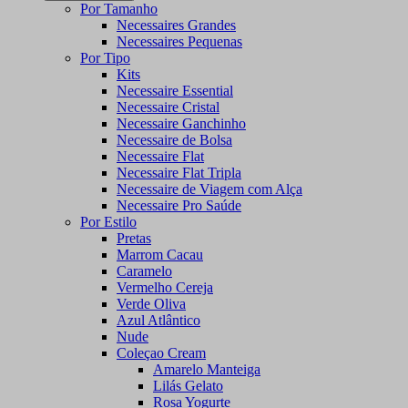
Por Tamanho
Necessaires Grandes
Necessaires Pequenas
Por Tipo
Kits
Necessaire Essential
Necessaire Cristal
Necessaire Ganchinho
Necessaire de Bolsa
Necessaire Flat
Necessaire Flat Tripla
Necessaire de Viagem com Alça
Necessaire Pro Saúde
Por Estilo
Pretas
Marrom Cacau
Caramelo
Vermelho Cereja
Verde Oliva
Azul Atlântico
Nude
Coleçao Cream
Amarelo Manteiga
Lilás Gelato
Rosa Yogurte