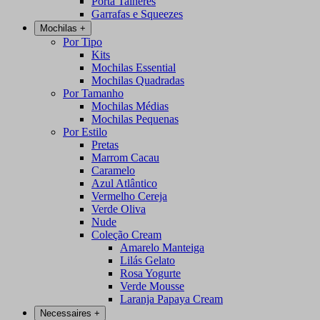
Porta Talheres
Garrafas e Squeezes
Mochilas
+
Por Tipo
Kits
Mochilas Essential
Mochilas Quadradas
Por Tamanho
Mochilas Médias
Mochilas Pequenas
Por Estilo
Pretas
Marrom Cacau
Caramelo
Azul Atlântico
Vermelho Cereja
Verde Oliva
Nude
Coleção Cream
Amarelo Manteiga
Lilás Gelato
Rosa Yogurte
Verde Mousse
Laranja Papaya Cream
Necessaires
+