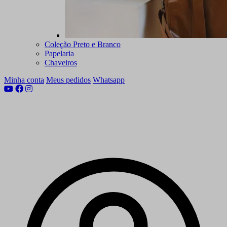
Coleção Preto e Branco
Papelaria
Chaveiros
Minha conta
Meus pedidos
Whatsapp