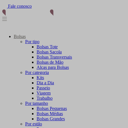
Fale conosco
Bolsas
Por tipo
Bolsas Tote
Bolsas Sacola
Bolsas Transversais
Bolsas de Mão
Alças para Bolsas
Por categoria
Kits
Dia a Dia
Passeio
Viagem
Trabalho
Por tamanho
Bolsas Pequenas
Bolsas Médias
Bolsas Grandes
Por estilo