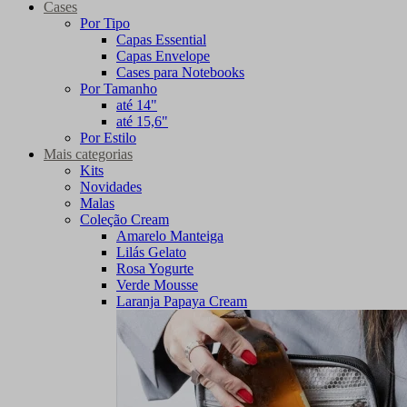
Cases
Por Tipo
Capas Essential
Capas Envelope
Cases para Notebooks
Por Tamanho
até 14"
até 15,6"
Por Estilo
Mais categorias
Kits
Novidades
Malas
Coleção Cream
Amarelo Manteiga
Lilás Gelato
Rosa Yogurte
Verde Mousse
Laranja Papaya Cream