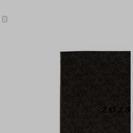
Close