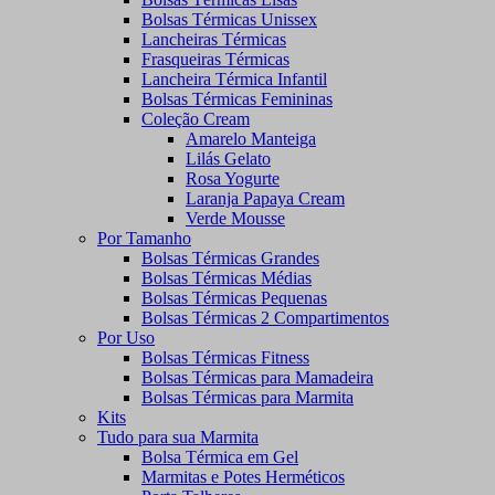
Bolsas Térmicas Unissex
Lancheiras Térmicas
Frasqueiras Térmicas
Lancheira Térmica Infantil
Bolsas Térmicas Femininas
Coleção Cream
Amarelo Manteiga
Lilás Gelato
Rosa Yogurte
Laranja Papaya Cream
Verde Mousse
Por Tamanho
Bolsas Térmicas Grandes
Bolsas Térmicas Médias
Bolsas Térmicas Pequenas
Bolsas Térmicas 2 Compartimentos
Por Uso
Bolsas Térmicas Fitness
Bolsas Térmicas para Mamadeira
Bolsas Térmicas para Marmita
Kits
Tudo para sua Marmita
Bolsa Térmica em Gel
Marmitas e Potes Herméticos