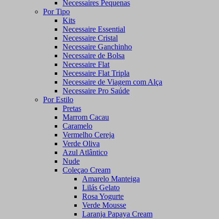
Necessaires Pequenas
Por Tipo
Kits
Necessaire Essential
Necessaire Cristal
Necessaire Ganchinho
Necessaire de Bolsa
Necessaire Flat
Necessaire Flat Tripla
Necessaire de Viagem com Alça
Necessaire Pro Saúde
Por Estilo
Pretas
Marrom Cacau
Caramelo
Vermelho Cereja
Verde Oliva
Azul Atlântico
Nude
Coleçao Cream
Amarelo Manteiga
Lilás Gelato
Rosa Yogurte
Verde Mousse
Laranja Papaya Cream