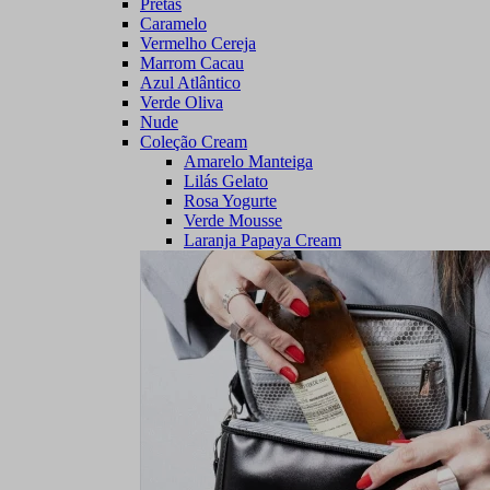
Pretas
Caramelo
Vermelho Cereja
Marrom Cacau
Azul Atlântico
Verde Oliva
Nude
Coleção Cream
Amarelo Manteiga
Lilás Gelato
Rosa Yogurte
Verde Mousse
Laranja Papaya Cream