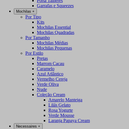
Porta Talheres
Garrafas e Squeezes
Mochilas
+
Por Tipo
Kits
Mochilas Essential
Mochilas Quadradas
Por Tamanho
Mochilas Médias
Mochilas Pequenas
Por Estilo
Pretas
Marrom Cacau
Caramelo
Azul Atlântico
Vermelho Cereja
Verde Oliva
Nude
Coleção Cream
Amarelo Manteiga
Lilás Gelato
Rosa Yogurte
Verde Mousse
Laranja Papaya Cream
Necessaires
+