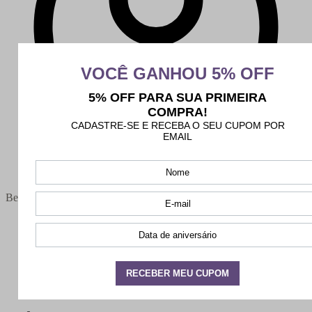
Bem-vindo(a),
Minha conta
Meus pedidos
Sair