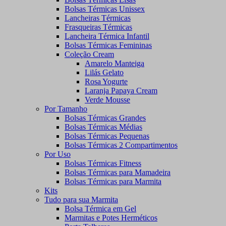
Bolsas Térmicas Unissex
Lancheiras Térmicas
Frasqueiras Térmicas
Lancheira Térmica Infantil
Bolsas Térmicas Femininas
Coleção Cream
Amarelo Manteiga
Lilás Gelato
Rosa Yogurte
Laranja Papaya Cream
Verde Mousse
Por Tamanho
Bolsas Térmicas Grandes
Bolsas Térmicas Médias
Bolsas Térmicas Pequenas
Bolsas Térmicas 2 Compartimentos
Por Uso
Bolsas Térmicas Fitness
Bolsas Térmicas para Mamadeira
Bolsas Térmicas para Marmita
Kits
Tudo para sua Marmita
Bolsa Térmica em Gel
Marmitas e Potes Herméticos