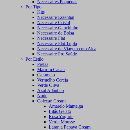
Necessaires Pequenas
Por Tipo
Kits
Necessaire Essential
Necessaire Cristal
Necessaire Ganchinho
Necessaire de Bolsa
Necessaire Flat
Necessaire Flat Tripla
Necessaire de Viagem com Alça
Necessaire Pro Saúde
Por Estilo
Pretas
Marrom Cacau
Caramelo
Vermelho Cereja
Verde Oliva
Azul Atlântico
Nude
Coleçao Cream
Amarelo Manteiga
Lilás Gelato
Rosa Yogurte
Verde Mousse
Laranja Papaya Cream