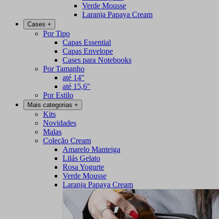
Verde Mousse
Laranja Papaya Cream
Cases
+
Por Tipo
Capas Essential
Capas Envelope
Cases para Notebooks
Por Tamanho
até 14"
até 15,6"
Por Estilo
Mais categorias
+
Kits
Novidades
Malas
Coleção Cream
Amarelo Manteiga
Lilás Gelato
Rosa Yogurte
Verde Mousse
Laranja Papaya Cream