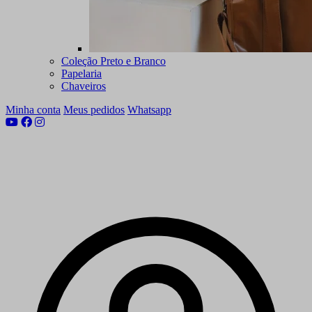
Coleção Preto e Branco
Papelaria
Chaveiros
Minha conta
Meus pedidos
Whatsapp