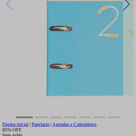
Página inicial
|
Papelaria
|
Agendas e Calendários
85% OFF
frete grátis