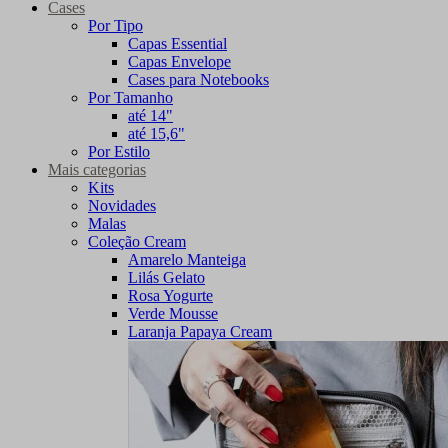
Cases
Por Tipo
Capas Essential
Capas Envelope
Cases para Notebooks
Por Tamanho
até 14"
até 15,6"
Por Estilo
Mais categorias
Kits
Novidades
Malas
Coleção Cream
Amarelo Manteiga
Lilás Gelato
Rosa Yogurte
Verde Mousse
Laranja Papaya Cream