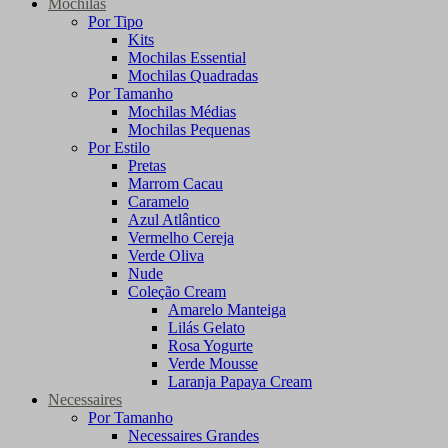
Mochilas
Por Tipo
Kits
Mochilas Essential
Mochilas Quadradas
Por Tamanho
Mochilas Médias
Mochilas Pequenas
Por Estilo
Pretas
Marrom Cacau
Caramelo
Azul Atlântico
Vermelho Cereja
Verde Oliva
Nude
Coleção Cream
Amarelo Manteiga
Lilás Gelato
Rosa Yogurte
Verde Mousse
Laranja Papaya Cream
Necessaires
Por Tamanho
Necessaires Grandes