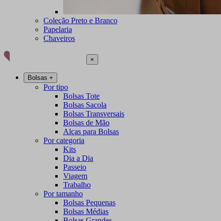
Coleção Preto e Branco
Papelaria
Chaveiros
×
Bolsas
+
Por tipo
Bolsas Tote
Bolsas Sacola
Bolsas Transversais
Bolsas de Mão
Alças para Bolsas
Por categoria
Kits
Dia a Dia
Passeio
Viagem
Trabalho
Por tamanho
Bolsas Pequenas
Bolsas Médias
Bolsas Grandes