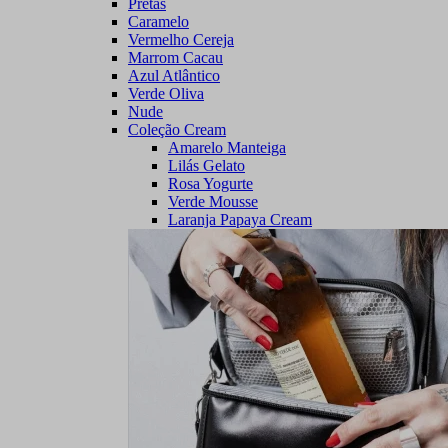
Pretas
Caramelo
Vermelho Cereja
Marrom Cacau
Azul Atlântico
Verde Oliva
Nude
Coleção Cream
Amarelo Manteiga
Lilás Gelato
Rosa Yogurte
Verde Mousse
Laranja Papaya Cream