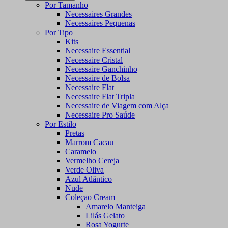
Por Tamanho
Necessaires Grandes
Necessaires Pequenas
Por Tipo
Kits
Necessaire Essential
Necessaire Cristal
Necessaire Ganchinho
Necessaire de Bolsa
Necessaire Flat
Necessaire Flat Tripla
Necessaire de Viagem com Alça
Necessaire Pro Saúde
Por Estilo
Pretas
Marrom Cacau
Caramelo
Vermelho Cereja
Verde Oliva
Azul Atlântico
Nude
Coleçao Cream
Amarelo Manteiga
Lilás Gelato
Rosa Yogurte