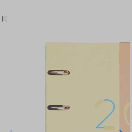
Close