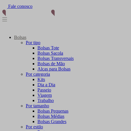
Fale conosco
(11) 96012-2976
Bolsas
Por tipo
Bolsas Tote
Bolsas Sacola
Bolsas Transversais
Bolsas de Mão
Alças para Bolsas
Por categoria
Kits
Dia a Dia
Passeio
Viagem
Trabalho
Por tamanho
Bolsas Pequenas
Bolsas Médias
Bolsas Grandes
Por estilo