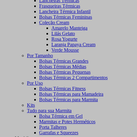
Lancheiras Térmicas
Frasqueiras Térmicas
Lancheira Térmica Infantil
Bolsas Térmicas Femininas
Coleção Cream
Amarelo Manteiga
Lilás Gelato
Rosa Yogurte
Laranja Papaya Cream
Verde Mousse
Por Tamanho
Bolsas Térmicas Grandes
Bolsas Térmicas Médias
Bolsas Térmicas Pequenas
Bolsas Térmicas 2 Compartimentos
Por Uso
Bolsas Térmicas Fitness
Bolsas Térmicas para Mamadeira
Bolsas Térmicas para Marmita
Kits
Tudo para sua Marmita
Bolsa Térmica em Gel
Marmitas e Potes Herméticos
Porta Talheres
Garrafas e Squeezes