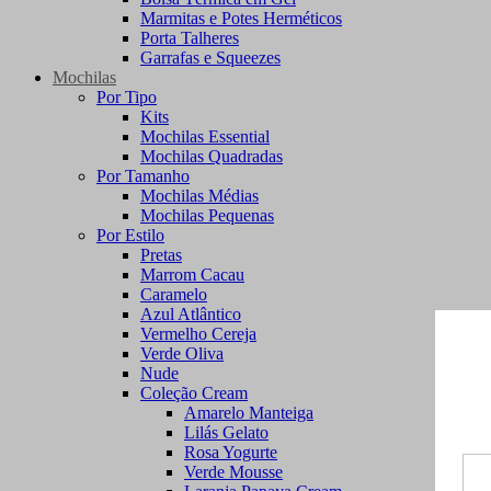
Marmitas e Potes Herméticos
Porta Talheres
Garrafas e Squeezes
Mochilas
Por Tipo
Kits
Mochilas Essential
Mochilas Quadradas
Por Tamanho
Mochilas Médias
Mochilas Pequenas
Por Estilo
Pretas
Marrom Cacau
Caramelo
Azul Atlântico
Vermelho Cereja
Verde Oliva
Nude
Coleção Cream
Amarelo Manteiga
Lilás Gelato
Rosa Yogurte
Verde Mousse