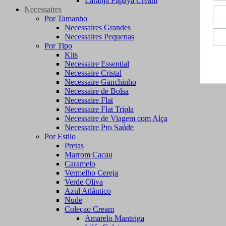
Laranja Papaya Cream
Necessaires
Por Tamanho
Necessaires Grandes
Necessaires Pequenas
Por Tipo
Kits
Necessaire Essential
Necessaire Cristal
Necessaire Ganchinho
Necessaire de Bolsa
Necessaire Flat
Necessaire Flat Tripla
Necessaire de Viagem com Alça
Necessaire Pro Saúde
Por Estilo
Pretas
Marrom Cacau
Caramelo
Vermelho Cereja
Verde Oliva
Azul Atlântico
Nude
Coleçao Cream
Amarelo Manteiga