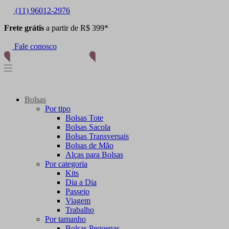
(11) 96012-2976
Frete grátis
a partir de R$ 399*
Fale conosco
Bolsas
Por tipo
Bolsas Tote
Bolsas Sacola
Bolsas Transversais
Bolsas de Mão
Alças para Bolsas
Por categoria
Kits
Dia a Dia
Passeio
Viagem
Trabalho
Por tamanho
Bolsas Pequenas