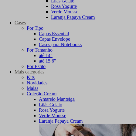
Lilás Gelato
Rosa Yogurte
Verde Mousse
Laranja Papaya Cream
Cases
Por Tipo
Capas Essential
Capas Envelope
Cases para Notebooks
Por Tamanho
até 14"
até 15,6"
Por Estilo
Mais categorias
Kits
Novidades
Malas
Coleção Cream
Amarelo Manteiga
Lilás Gelato
Rosa Yogurte
Verde Mousse
Laranja Papaya Cream