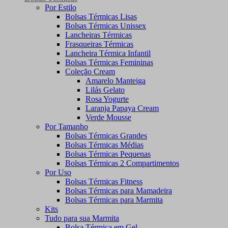
Por Estilo
Bolsas Térmicas Lisas
Bolsas Térmicas Unissex
Lancheiras Térmicas
Frasqueiras Térmicas
Lancheira Térmica Infantil
Bolsas Térmicas Femininas
Coleção Cream
Amarelo Manteiga
Lilás Gelato
Rosa Yogurte
Laranja Papaya Cream
Verde Mousse
Por Tamanho
Bolsas Térmicas Grandes
Bolsas Térmicas Médias
Bolsas Térmicas Pequenas
Bolsas Térmicas 2 Compartimentos
Por Uso
Bolsas Térmicas Fitness
Bolsas Térmicas para Mamadeira
Bolsas Térmicas para Marmita
Kits
Tudo para sua Marmita
Bolsa Térmica em Gel