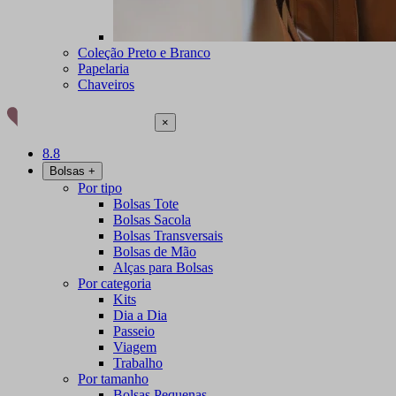
Coleção Preto e Branco
Papelaria
Chaveiros
×
8.8
Bolsas
+
Por tipo
Bolsas Tote
Bolsas Sacola
Bolsas Transversais
Bolsas de Mão
Alças para Bolsas
Por categoria
Kits
Dia a Dia
Passeio
Viagem
Trabalho
Por tamanho
Bolsas Pequenas