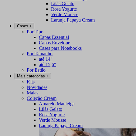
Lilás Gelato
Rosa Yogurte
Verde Mousse
Laranja Papaya Cream
Cases
+
Por Tipo
Capas Essential
Capas Envelope
Cases para Notebooks
Por Tamanho
até 14"
até 15,6"
Por Estilo
Mais categorias
+
Kits
Novidades
Malas
Coleção Cream
Amarelo Manteiga
Lilás Gelato
Rosa Yogurte
Verde Mousse
Laranja Papaya Cream