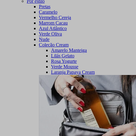
Por estilo
Pretas
Caramelo
Vermelho Cereja
Marrom Cacau
Azul Atlântico
Verde Oliva
Nude
Coleção Cream
Amarelo Manteiga
Lilás Gelato
Rosa Yogurte
Verde Mousse
Laranja Papaya Cream