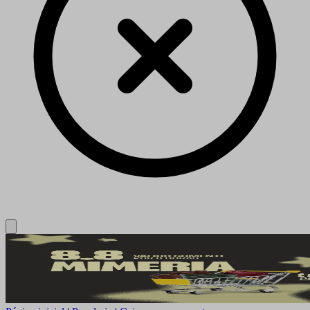
Close