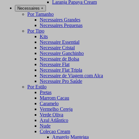
Laranja Papaya Cream
Necessaires
+
Por Tamanho
Necessaires Grandes
Necessaires Pequenas
Por Tipo
Kits
Necessaire Essential
Necessaire Cristal
Necessaire Ganchinho
Necessaire de Bolsa
Necessaire Flat
Necessaire Flat Tripla
Necessaire de Viagem com Alça
Necessaire Pro Saúde
Por Estilo
Pretas
Marrom Cacau
Caramelo
Vermelho Cereja
Verde Oliva
Azul Atlântico
Nude
Coleçao Cream
Amarelo Manteiga