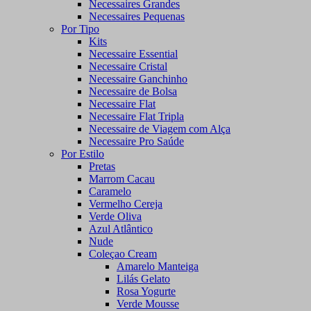
Necessaires Grandes
Necessaires Pequenas
Por Tipo
Kits
Necessaire Essential
Necessaire Cristal
Necessaire Ganchinho
Necessaire de Bolsa
Necessaire Flat
Necessaire Flat Tripla
Necessaire de Viagem com Alça
Necessaire Pro Saúde
Por Estilo
Pretas
Marrom Cacau
Caramelo
Vermelho Cereja
Verde Oliva
Azul Atlântico
Nude
Coleçao Cream
Amarelo Manteiga
Lilás Gelato
Rosa Yogurte
Verde Mousse