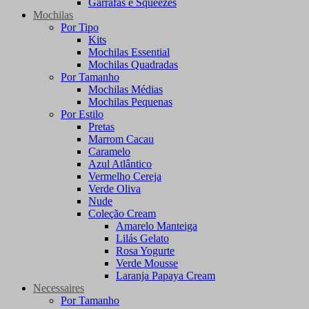
Garrafas e Squeezes
Mochilas
Por Tipo
Kits
Mochilas Essential
Mochilas Quadradas
Por Tamanho
Mochilas Médias
Mochilas Pequenas
Por Estilo
Pretas
Marrom Cacau
Caramelo
Azul Atlântico
Vermelho Cereja
Verde Oliva
Nude
Coleção Cream
Amarelo Manteiga
Lilás Gelato
Rosa Yogurte
Verde Mousse
Laranja Papaya Cream
Necessaires
Por Tamanho