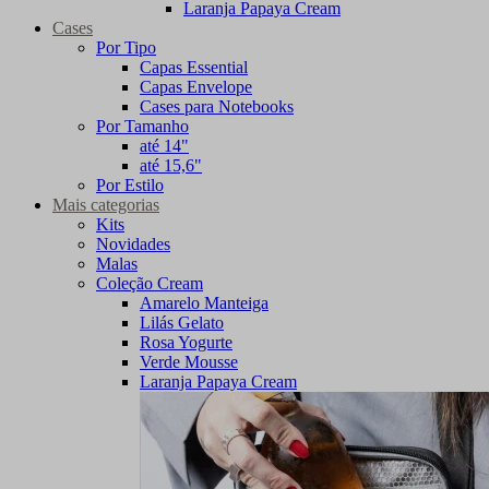
Laranja Papaya Cream
Cases
Por Tipo
Capas Essential
Capas Envelope
Cases para Notebooks
Por Tamanho
até 14"
até 15,6"
Por Estilo
Mais categorias
Kits
Novidades
Malas
Coleção Cream
Amarelo Manteiga
Lilás Gelato
Rosa Yogurte
Verde Mousse
Laranja Papaya Cream