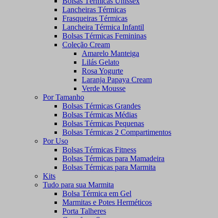
Bolsas Térmicas Unissex
Lancheiras Térmicas
Frasqueiras Térmicas
Lancheira Térmica Infantil
Bolsas Térmicas Femininas
Coleção Cream
Amarelo Manteiga
Lilás Gelato
Rosa Yogurte
Laranja Papaya Cream
Verde Mousse
Por Tamanho
Bolsas Térmicas Grandes
Bolsas Térmicas Médias
Bolsas Térmicas Pequenas
Bolsas Térmicas 2 Compartimentos
Por Uso
Bolsas Térmicas Fitness
Bolsas Térmicas para Mamadeira
Bolsas Térmicas para Marmita
Kits
Tudo para sua Marmita
Bolsa Térmica em Gel
Marmitas e Potes Herméticos
Porta Talheres