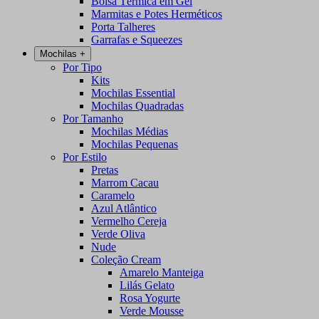
Bolsa Térmica em Gel
Marmitas e Potes Herméticos
Porta Talheres
Garrafas e Squeezes
Mochilas
+
Por Tipo
Kits
Mochilas Essential
Mochilas Quadradas
Por Tamanho
Mochilas Médias
Mochilas Pequenas
Por Estilo
Pretas
Marrom Cacau
Caramelo
Azul Atlântico
Vermelho Cereja
Verde Oliva
Nude
Coleção Cream
Amarelo Manteiga
Lilás Gelato
Rosa Yogurte
Verde Mousse