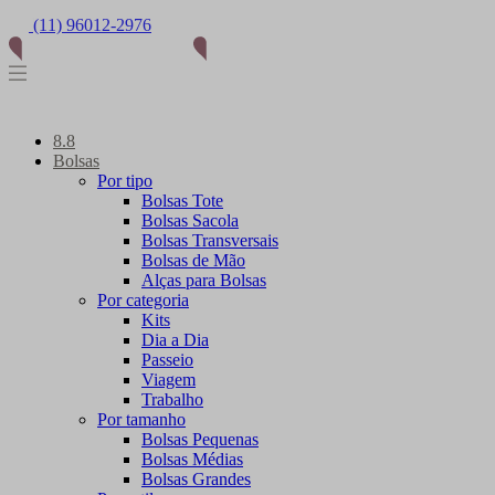
(11) 96012-2976
8.8
Bolsas
Por tipo
Bolsas Tote
Bolsas Sacola
Bolsas Transversais
Bolsas de Mão
Alças para Bolsas
Por categoria
Kits
Dia a Dia
Passeio
Viagem
Trabalho
Por tamanho
Bolsas Pequenas
Bolsas Médias
Bolsas Grandes