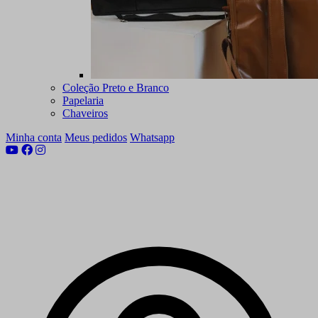
Coleção Preto e Branco
Papelaria
Chaveiros
Minha conta
Meus pedidos
Whatsapp