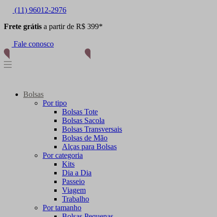
(11) 96012-2976
Frete grátis
a partir de R$ 399*
Fale conosco
Bolsas
Por tipo
Bolsas Tote
Bolsas Sacola
Bolsas Transversais
Bolsas de Mão
Alças para Bolsas
Por categoria
Kits
Dia a Dia
Passeio
Viagem
Trabalho
Por tamanho
Bolsas Pequenas