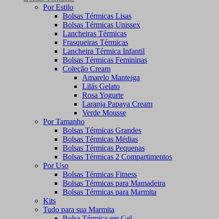
Por Estilo
Bolsas Térmicas Lisas
Bolsas Térmicas Unissex
Lancheiras Térmicas
Frasqueiras Térmicas
Lancheira Térmica Infantil
Bolsas Térmicas Femininas
Coleção Cream
Amarelo Manteiga
Lilás Gelato
Rosa Yogurte
Laranja Papaya Cream
Verde Mousse
Por Tamanho
Bolsas Térmicas Grandes
Bolsas Térmicas Médias
Bolsas Térmicas Pequenas
Bolsas Térmicas 2 Compartimentos
Por Uso
Bolsas Térmicas Fitness
Bolsas Térmicas para Mamadeira
Bolsas Térmicas para Marmita
Kits
Tudo para sua Marmita
Bolsa Térmica em Gel