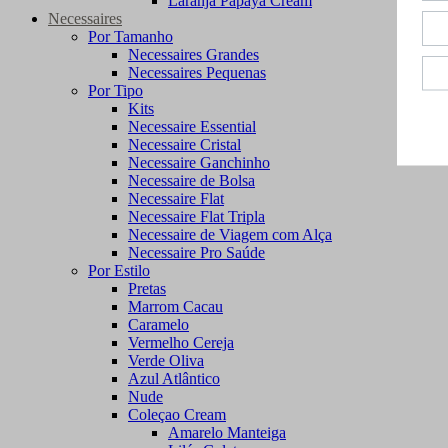
Laranja Papaya Cream
Necessaires
Por Tamanho
Necessaires Grandes
Necessaires Pequenas
Por Tipo
Kits
Necessaire Essential
Necessaire Cristal
Necessaire Ganchinho
Necessaire de Bolsa
Necessaire Flat
Necessaire Flat Tripla
Necessaire de Viagem com Alça
Necessaire Pro Saúde
Por Estilo
Pretas
Marrom Cacau
Caramelo
Vermelho Cereja
Verde Oliva
Azul Atlântico
Nude
Coleçao Cream
Amarelo Manteiga