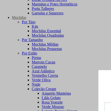
Marmitas e Potes Herméticos
Porta Talheres
Garrafas e Squeezes
Mochilas
Por Tipo
Kits
Mochilas Essential
Mochilas Quadradas
Por Tamanho
Mochilas Médias
Mochilas Pequenas
Por Estilo
Pretas
Marrom Cacau
Caramelo
Azul Atlântico
Vermelho Cereja
Verde Oliva
Nude
Coleção Cream
Amarelo Manteiga
Lilás Gelato
Rosa Yogurte
Verde Mousse