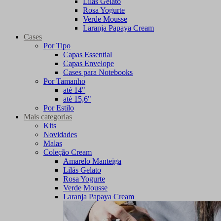
Lilás Gelato
Rosa Yogurte
Verde Mousse
Laranja Papaya Cream
Cases
Por Tipo
Capas Essential
Capas Envelope
Cases para Notebooks
Por Tamanho
até 14"
até 15,6"
Por Estilo
Mais categorias
Kits
Novidades
Malas
Coleção Cream
Amarelo Manteiga
Lilás Gelato
Rosa Yogurte
Verde Mousse
Laranja Papaya Cream