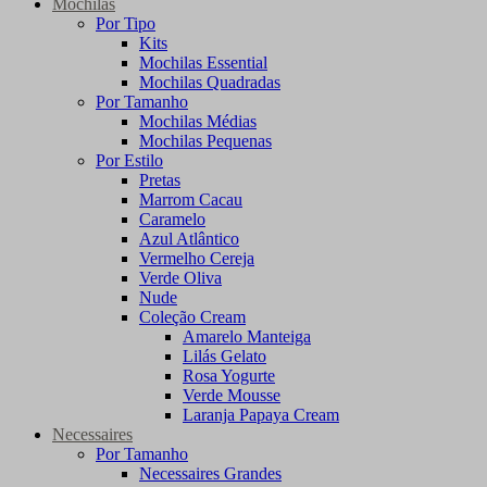
Mochilas
Por Tipo
Kits
Mochilas Essential
Mochilas Quadradas
Por Tamanho
Mochilas Médias
Mochilas Pequenas
Por Estilo
Pretas
Marrom Cacau
Caramelo
Azul Atlântico
Vermelho Cereja
Verde Oliva
Nude
Coleção Cream
Amarelo Manteiga
Lilás Gelato
Rosa Yogurte
Verde Mousse
Laranja Papaya Cream
Necessaires
Por Tamanho
Necessaires Grandes