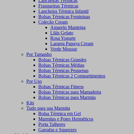
Lancheiras Térmicas
Frasqueiras Térmicas
Lancheira Térmica Infantil
Bolsas Térmicas Femininas
Coleção Cream
Amarelo Manteiga
Lilás Gelato
Rosa Yogurte
Laranja Papaya Cream
Verde Mousse
Por Tamanho
Bolsas Térmicas Grandes
Bolsas Térmicas Médias
Bolsas Térmicas Pequenas
Bolsas Térmicas 2 Compartimentos
Por Uso
Bolsas Térmicas Fitness
Bolsas Térmicas para Mamadeira
Bolsas Térmicas para Marmita
Kits
Tudo para sua Marmita
Bolsa Térmica em Gel
Marmitas e Potes Herméticos
Porta Talheres
Garrafas e Squeezes