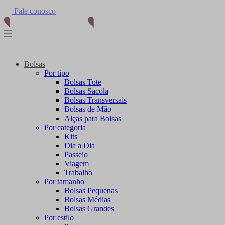
(11) 96012-2976
Bolsas
Por tipo
Bolsas Tote
Bolsas Sacola
Bolsas Transversais
Bolsas de Mão
Alças para Bolsas
Por categoria
Kits
Dia a Dia
Passeio
Viagem
Trabalho
Por tamanho
Bolsas Pequenas
Bolsas Médias
Bolsas Grandes
Por estilo