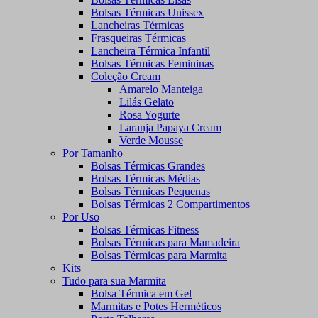
Bolsas Térmicas Unissex
Lancheiras Térmicas
Frasqueiras Térmicas
Lancheira Térmica Infantil
Bolsas Térmicas Femininas
Coleção Cream
Amarelo Manteiga
Lilás Gelato
Rosa Yogurte
Laranja Papaya Cream
Verde Mousse
Por Tamanho
Bolsas Térmicas Grandes
Bolsas Térmicas Médias
Bolsas Térmicas Pequenas
Bolsas Térmicas 2 Compartimentos
Por Uso
Bolsas Térmicas Fitness
Bolsas Térmicas para Mamadeira
Bolsas Térmicas para Marmita
Kits
Tudo para sua Marmita
Bolsa Térmica em Gel
Marmitas e Potes Herméticos