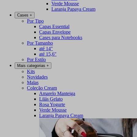
Verde Mousse
Laranja Papaya Cream
Cases
+
Por Tipo
Capas Essential
Capas Envelope
Cases para Notebooks
Por Tamanho
até 14"
até 15,6"
Por Estilo
Mais categorias
+
Kits
Novidades
Malas
Coleção Cream
Amarelo Manteiga
Lilás Gelato
Rosa Yogurte
Verde Mousse
Laranja Papaya Cream