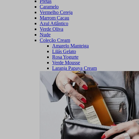
Pretas
Caramelo
Vermelho Cereja
Marrom Cacau
Azul Atlântico
Verde Oliva
Nude
Coleção Cream
Amarelo Manteiga
Lilás Gelato
Rosa Yogurte
Verde Mousse
Laranja Papaya Cream