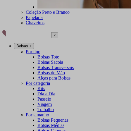
Coleção Preto e Branco
Papelaria
Chaveiros
×
Bolsas
+
Por tipo
Bolsas Tote
Bolsas Sacola
Bolsas Transversais
Bolsas de Mão
Alças para Bolsas
Por categoria
Kits
Dia a Dia
Passeio
Viagem
Trabalho
Por tamanho
Bolsas Pequenas
Bolsas Médias
Bolsas Grandes