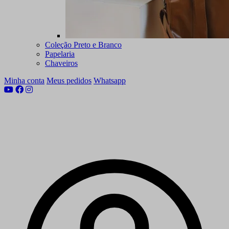
Coleção Preto e Branco
Papelaria
Chaveiros
Minha conta
Meus pedidos
Whatsapp