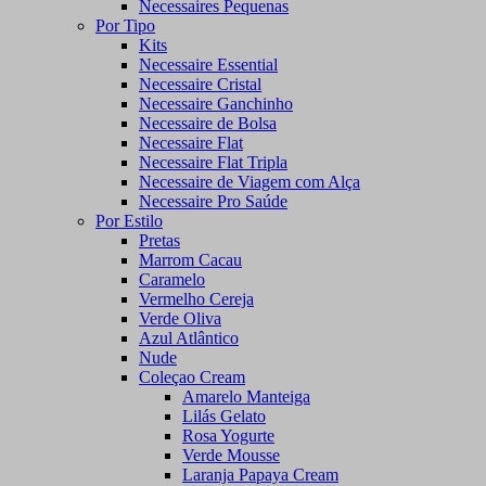
Necessaires Pequenas
Por Tipo
Kits
Necessaire Essential
Necessaire Cristal
Necessaire Ganchinho
Necessaire de Bolsa
Necessaire Flat
Necessaire Flat Tripla
Necessaire de Viagem com Alça
Necessaire Pro Saúde
Por Estilo
Pretas
Marrom Cacau
Caramelo
Vermelho Cereja
Verde Oliva
Azul Atlântico
Nude
Coleçao Cream
Amarelo Manteiga
Lilás Gelato
Rosa Yogurte
Verde Mousse
Laranja Papaya Cream