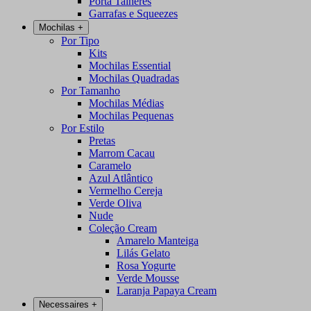
Porta Talheres
Garrafas e Squeezes
Mochilas
+
Por Tipo
Kits
Mochilas Essential
Mochilas Quadradas
Por Tamanho
Mochilas Médias
Mochilas Pequenas
Por Estilo
Pretas
Marrom Cacau
Caramelo
Azul Atlântico
Vermelho Cereja
Verde Oliva
Nude
Coleção Cream
Amarelo Manteiga
Lilás Gelato
Rosa Yogurte
Verde Mousse
Laranja Papaya Cream
Necessaires
+