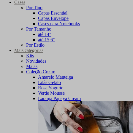
Cases
Por Tipo
Capas Essential
Capas Envelope
Cases para Notebooks
Por Tamanho
até 14"
até 15,6"
Por Estilo
Mais categorias
Kits
Novidades
Malas
Coleção Cream
Amarelo Manteiga
Lilás Gelato
Rosa Yogurte
Verde Mousse
Laranja Papaya Cream