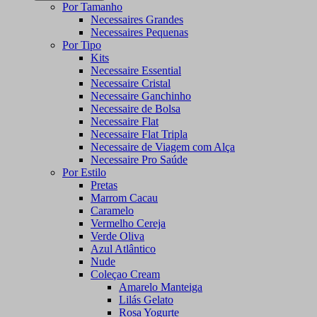
Por Tamanho
Necessaires Grandes
Necessaires Pequenas
Por Tipo
Kits
Necessaire Essential
Necessaire Cristal
Necessaire Ganchinho
Necessaire de Bolsa
Necessaire Flat
Necessaire Flat Tripla
Necessaire de Viagem com Alça
Necessaire Pro Saúde
Por Estilo
Pretas
Marrom Cacau
Caramelo
Vermelho Cereja
Verde Oliva
Azul Atlântico
Nude
Coleçao Cream
Amarelo Manteiga
Lilás Gelato
Rosa Yogurte