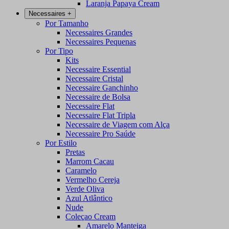
Laranja Papaya Cream
Necessaires
+
Por Tamanho
Necessaires Grandes
Necessaires Pequenas
Por Tipo
Kits
Necessaire Essential
Necessaire Cristal
Necessaire Ganchinho
Necessaire de Bolsa
Necessaire Flat
Necessaire Flat Tripla
Necessaire de Viagem com Alça
Necessaire Pro Saúde
Por Estilo
Pretas
Marrom Cacau
Caramelo
Vermelho Cereja
Verde Oliva
Azul Atlântico
Nude
Coleçao Cream
Amarelo Manteiga