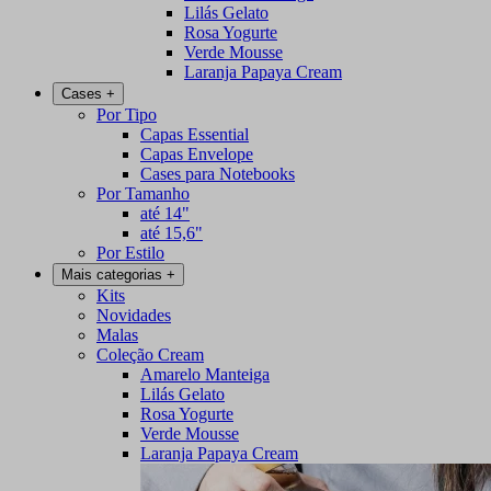
Lilás Gelato
Rosa Yogurte
Verde Mousse
Laranja Papaya Cream
Cases
+
Por Tipo
Capas Essential
Capas Envelope
Cases para Notebooks
Por Tamanho
até 14"
até 15,6"
Por Estilo
Mais categorias
+
Kits
Novidades
Malas
Coleção Cream
Amarelo Manteiga
Lilás Gelato
Rosa Yogurte
Verde Mousse
Laranja Papaya Cream