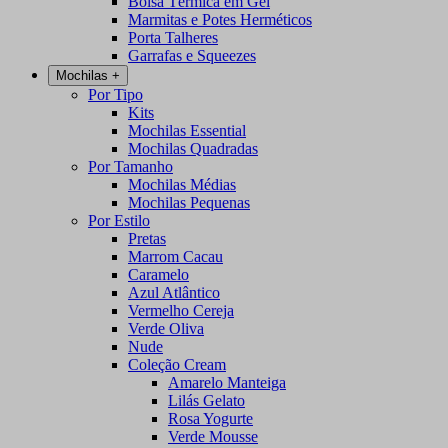
Bolsa Térmica em Gel
Marmitas e Potes Herméticos
Porta Talheres
Garrafas e Squeezes
Mochilas
+
Por Tipo
Kits
Mochilas Essential
Mochilas Quadradas
Por Tamanho
Mochilas Médias
Mochilas Pequenas
Por Estilo
Pretas
Marrom Cacau
Caramelo
Azul Atlântico
Vermelho Cereja
Verde Oliva
Nude
Coleção Cream
Amarelo Manteiga
Lilás Gelato
Rosa Yogurte
Verde Mousse