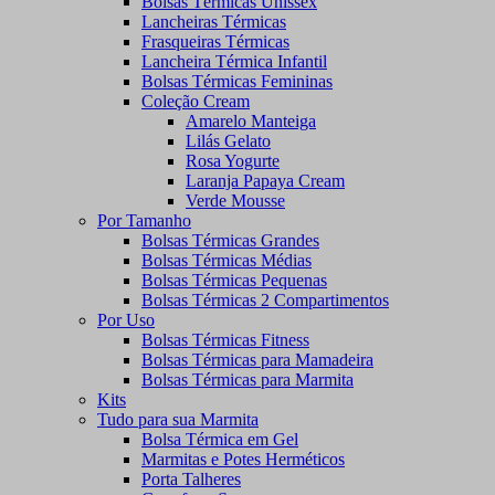
Bolsas Térmicas Unissex
Lancheiras Térmicas
Frasqueiras Térmicas
Lancheira Térmica Infantil
Bolsas Térmicas Femininas
Coleção Cream
Amarelo Manteiga
Lilás Gelato
Rosa Yogurte
Laranja Papaya Cream
Verde Mousse
Por Tamanho
Bolsas Térmicas Grandes
Bolsas Térmicas Médias
Bolsas Térmicas Pequenas
Bolsas Térmicas 2 Compartimentos
Por Uso
Bolsas Térmicas Fitness
Bolsas Térmicas para Mamadeira
Bolsas Térmicas para Marmita
Kits
Tudo para sua Marmita
Bolsa Térmica em Gel
Marmitas e Potes Herméticos
Porta Talheres