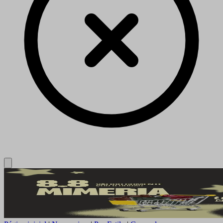
Close