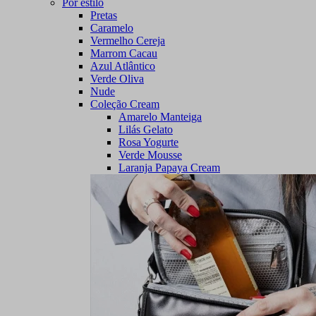
Por estilo
Pretas
Caramelo
Vermelho Cereja
Marrom Cacau
Azul Atlântico
Verde Oliva
Nude
Coleção Cream
Amarelo Manteiga
Lilás Gelato
Rosa Yogurte
Verde Mousse
Laranja Papaya Cream