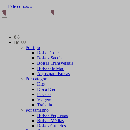
(11) 96012-2976
8.8
Bolsas
Por tipo
Bolsas Tote
Bolsas Sacola
Bolsas Transversais
Bolsas de Mão
Alças para Bolsas
Por categoria
Kits
Dia a Dia
Passeio
Viagem
Trabalho
Por tamanho
Bolsas Pequenas
Bolsas Médias
Bolsas Grandes