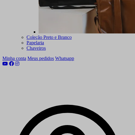
Coleção Preto e Branco
Papelaria
Chaveiros
Minha conta
Meus pedidos
Whatsapp