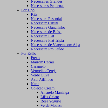
Necessaires Grandes
Necessaires Pequenas
Por Tipo
Kits
Necessaire Essential
Necessaire Cristal
Necessaire Ganchinho
Necessaire de Bolsa
Necessaire Flat
Necessaire Flat Tripla
Necessaire de Viagem com Alça
Necessaire Pro Saúde
Por Estilo
Pretas
Marrom Cacau
Caramelo
Vermelho Cereja
Verde Oliva
Azul Atlântico
Nude
Coleçao Cream
Amarelo Manteiga
Lilás Gelato
Rosa Yogurte
Verde Mousse