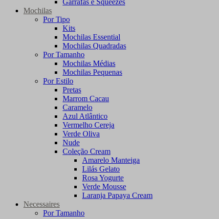
Garrafas e Squeezes
Mochilas
Por Tipo
Kits
Mochilas Essential
Mochilas Quadradas
Por Tamanho
Mochilas Médias
Mochilas Pequenas
Por Estilo
Pretas
Marrom Cacau
Caramelo
Azul Atlântico
Vermelho Cereja
Verde Oliva
Nude
Coleção Cream
Amarelo Manteiga
Lilás Gelato
Rosa Yogurte
Verde Mousse
Laranja Papaya Cream
Necessaires
Por Tamanho