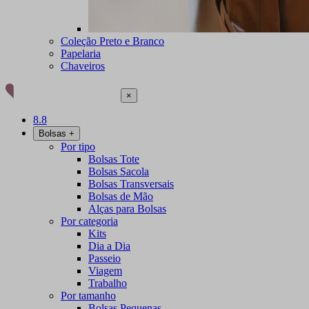
Coleção Preto e Branco
Papelaria
Chaveiros
×
8.8
Bolsas
+
Por tipo
Bolsas Tote
Bolsas Sacola
Bolsas Transversais
Bolsas de Mão
Alças para Bolsas
Por categoria
Kits
Dia a Dia
Passeio
Viagem
Trabalho
Por tamanho
Bolsas Pequenas