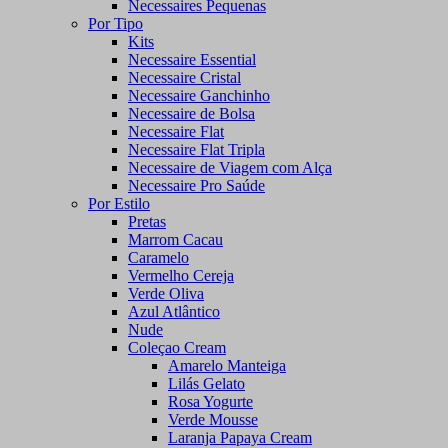
Necessaires Pequenas
Por Tipo
Kits
Necessaire Essential
Necessaire Cristal
Necessaire Ganchinho
Necessaire de Bolsa
Necessaire Flat
Necessaire Flat Tripla
Necessaire de Viagem com Alça
Necessaire Pro Saúde
Por Estilo
Pretas
Marrom Cacau
Caramelo
Vermelho Cereja
Verde Oliva
Azul Atlântico
Nude
Coleçao Cream
Amarelo Manteiga
Lilás Gelato
Rosa Yogurte
Verde Mousse
Laranja Papaya Cream