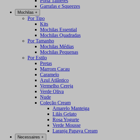
Porta Talheres
Garrafas e Squeezes
Mochilas
+
Por Tipo
Kits
Mochilas Essential
Mochilas Quadradas
Por Tamanho
Mochilas Médias
Mochilas Pequenas
Por Estilo
Pretas
Marrom Cacau
Caramelo
Azul Atlântico
Vermelho Cereja
Verde Oliva
Nude
Coleção Cream
Amarelo Manteiga
Lilás Gelato
Rosa Yogurte
Verde Mousse
Laranja Papaya Cream
Necessaires
+