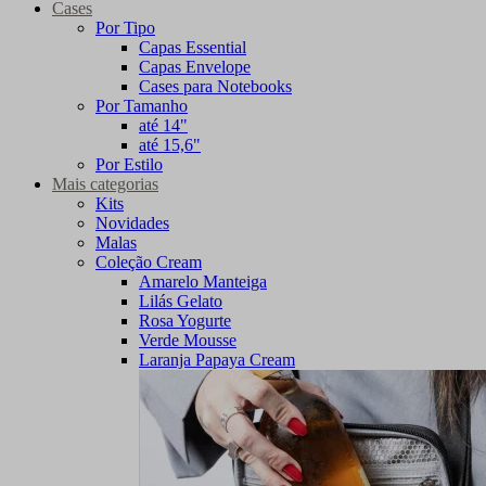
Cases
Por Tipo
Capas Essential
Capas Envelope
Cases para Notebooks
Por Tamanho
até 14"
até 15,6"
Por Estilo
Mais categorias
Kits
Novidades
Malas
Coleção Cream
Amarelo Manteiga
Lilás Gelato
Rosa Yogurte
Verde Mousse
Laranja Papaya Cream