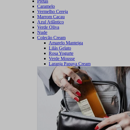
Pretas
Caramelo
Vermelho Cereja
Marrom Cacau
Azul Atlântico
Verde Oliva
Nude
Coleção Cream
Amarelo Manteiga
Lilás Gelato
Rosa Yogurte
Verde Mousse
Laranja Papaya Cream