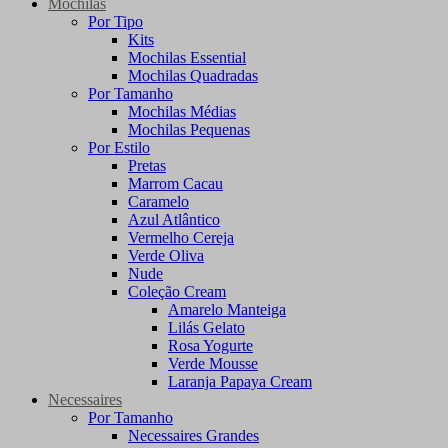
Mochilas
Por Tipo
Kits
Mochilas Essential
Mochilas Quadradas
Por Tamanho
Mochilas Médias
Mochilas Pequenas
Por Estilo
Pretas
Marrom Cacau
Caramelo
Azul Atlântico
Vermelho Cereja
Verde Oliva
Nude
Coleção Cream
Amarelo Manteiga
Lilás Gelato
Rosa Yogurte
Verde Mousse
Laranja Papaya Cream
Necessaires
Por Tamanho
Necessaires Grandes