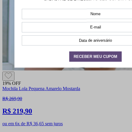
19% OFF
Mochila Lola Pequena Amarelo Mostarda
R$ 269,90
R$ 219,90
ou em 6x de R$ 36,65 sem juros