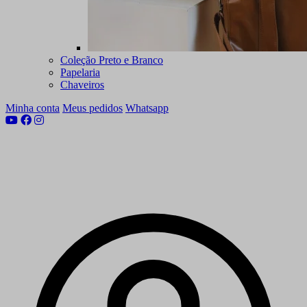
Coleção Preto e Branco
Papelaria
Chaveiros
Minha conta
Meus pedidos
Whatsapp