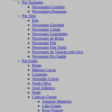
Por Tamanho
Necessaires Grandes
Necessaires Pequenas
Por Tipo
Kits
Necessaire Essential
Necessaire Cristal
Necessaire Ganchinho
Necessaire de Bolsa
Necessaire Flat
Necessaire Flat Tripla
Necessaire de Viagem com Alça
Necessaire Pro Saúde
Por Estilo
Pretas
Marrom Cacau
Caramelo
Vermelho Cereja
Verde Oliva
Azul Atlântico
Nude
Coleçao Cream
Amarelo Manteiga
Lilás Gelato
Rosa Yogurte