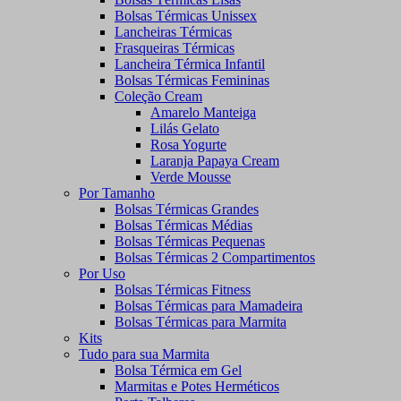
Bolsas Térmicas Unissex
Lancheiras Térmicas
Frasqueiras Térmicas
Lancheira Térmica Infantil
Bolsas Térmicas Femininas
Coleção Cream
Amarelo Manteiga
Lilás Gelato
Rosa Yogurte
Laranja Papaya Cream
Verde Mousse
Por Tamanho
Bolsas Térmicas Grandes
Bolsas Térmicas Médias
Bolsas Térmicas Pequenas
Bolsas Térmicas 2 Compartimentos
Por Uso
Bolsas Térmicas Fitness
Bolsas Térmicas para Mamadeira
Bolsas Térmicas para Marmita
Kits
Tudo para sua Marmita
Bolsa Térmica em Gel
Marmitas e Potes Herméticos