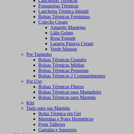
Lancheiras Térmicas
Frasqueiras Térmicas
Lancheira Térmica Infantil
Bolsas Térmicas Femininas
Coleção Cream
Amarelo Manteiga
Lilás Gelato
Rosa Yogurte
Laranja Papaya Cream
Verde Mousse
Por Tamanho
Bolsas Térmicas Grandes
Bolsas Térmicas Médias
Bolsas Térmicas Pequenas
Bolsas Térmicas 2 Compartimentos
Por Uso
Bolsas Térmicas Fitness
Bolsas Térmicas para Mamadeira
Bolsas Térmicas para Marmita
Kits
Tudo para sua Marmita
Bolsa Térmica em Gel
Marmitas e Potes Herméticos
Porta Talheres
Garrafas e Squeezes