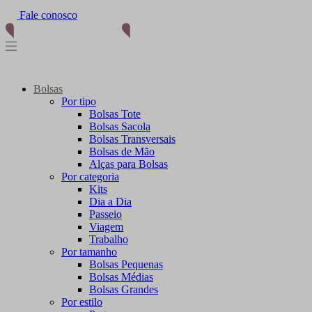
(11) 96012-2976
Bolsas
Por tipo
Bolsas Tote
Bolsas Sacola
Bolsas Transversais
Bolsas de Mão
Alças para Bolsas
Por categoria
Kits
Dia a Dia
Passeio
Viagem
Trabalho
Por tamanho
Bolsas Pequenas
Bolsas Médias
Bolsas Grandes
Por estilo