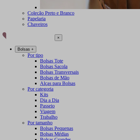
Coleção Preto e Branco
Papelaria
Chaveiros
×
Bolsas
+
Por tipo
Bolsas Tote
Bolsas Sacola
Bolsas Transversais
Bolsas de Mão
Alças para Bolsas
Por categoria
Kits
Dia a Dia
Passeio
Viagem
Trabalho
Por tamanho
Bolsas Pequenas
Bolsas Médias
Bolsas Grandes