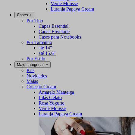
Verde Mousse
Laranja Papaya Cream
Cases
+
Por Tipo
Capas Essential
Capas Envelope
Cases para Notebooks
Por Tamanho
até 14"
até 15,6"
Por Estilo
Mais categorias
+
Kits
Novidades
Malas
Coleção Cream
Amarelo Manteiga
Lilás Gelato
Rosa Yogurte
Verde Mousse
Laranja Papaya Cream