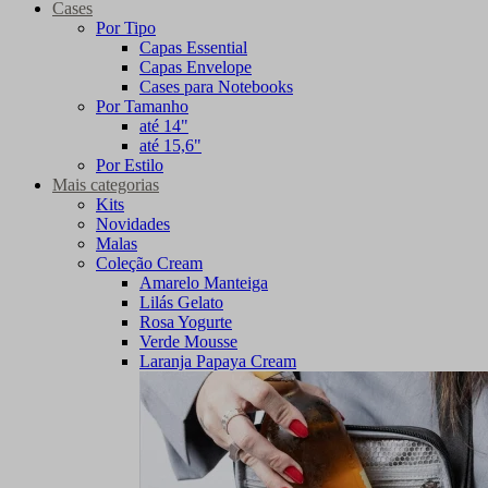
Cases
Por Tipo
Capas Essential
Capas Envelope
Cases para Notebooks
Por Tamanho
até 14"
até 15,6"
Por Estilo
Mais categorias
Kits
Novidades
Malas
Coleção Cream
Amarelo Manteiga
Lilás Gelato
Rosa Yogurte
Verde Mousse
Laranja Papaya Cream