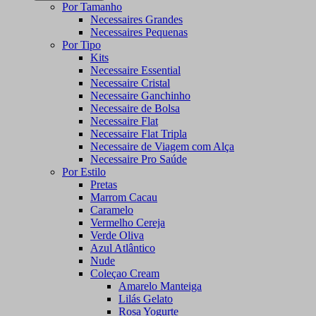
Por Tamanho
Necessaires Grandes
Necessaires Pequenas
Por Tipo
Kits
Necessaire Essential
Necessaire Cristal
Necessaire Ganchinho
Necessaire de Bolsa
Necessaire Flat
Necessaire Flat Tripla
Necessaire de Viagem com Alça
Necessaire Pro Saúde
Por Estilo
Pretas
Marrom Cacau
Caramelo
Vermelho Cereja
Verde Oliva
Azul Atlântico
Nude
Coleçao Cream
Amarelo Manteiga
Lilás Gelato
Rosa Yogurte