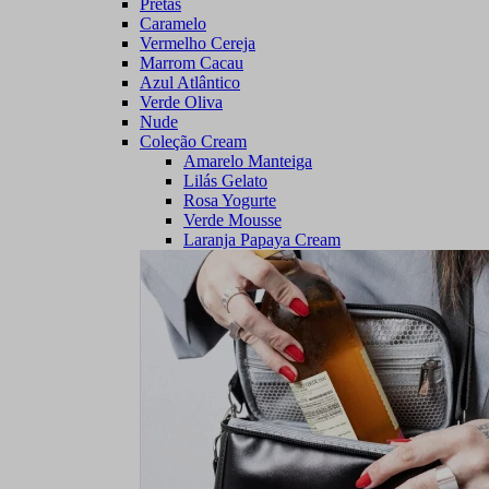
Pretas
Caramelo
Vermelho Cereja
Marrom Cacau
Azul Atlântico
Verde Oliva
Nude
Coleção Cream
Amarelo Manteiga
Lilás Gelato
Rosa Yogurte
Verde Mousse
Laranja Papaya Cream