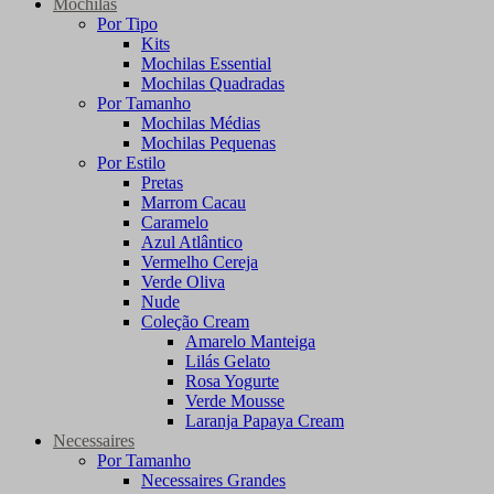
Mochilas
Por Tipo
Kits
Mochilas Essential
Mochilas Quadradas
Por Tamanho
Mochilas Médias
Mochilas Pequenas
Por Estilo
Pretas
Marrom Cacau
Caramelo
Azul Atlântico
Vermelho Cereja
Verde Oliva
Nude
Coleção Cream
Amarelo Manteiga
Lilás Gelato
Rosa Yogurte
Verde Mousse
Laranja Papaya Cream
Necessaires
Por Tamanho
Necessaires Grandes