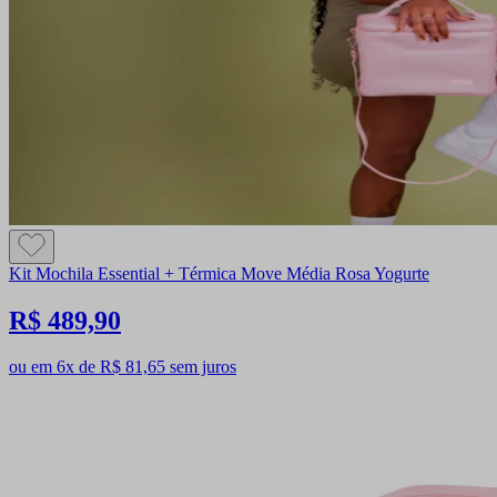
Kit Mochila Essential + Térmica Move Média Rosa Yogurte
R$ 489,90
ou em 6x de R$ 81,65 sem juros