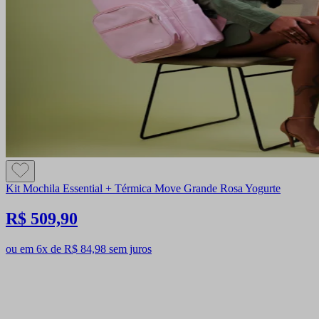
Kit Mochila Essential + Térmica Move Grande Rosa Yogurte
R$ 509,90
ou em 6x de R$ 84,98 sem juros