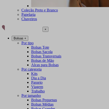
Coleção Preto e Branco
Papelaria
Chaveiros
×
Bolsas
+
Por tipo
Bolsas Tote
Bolsas Sacola
Bolsas Transversais
Bolsas de Mão
Alças para Bolsas
Por categoria
Kits
Dia a Dia
Passeio
Viagem
Trabalho
Por tamanho
Bolsas Pequenas
Bolsas Médias
Bolsas Grandes