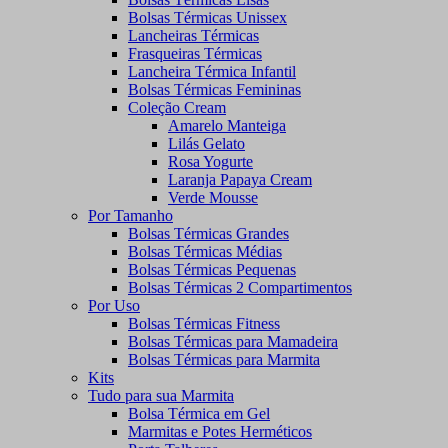
Bolsas Térmicas Unissex
Lancheiras Térmicas
Frasqueiras Térmicas
Lancheira Térmica Infantil
Bolsas Térmicas Femininas
Coleção Cream
Amarelo Manteiga
Lilás Gelato
Rosa Yogurte
Laranja Papaya Cream
Verde Mousse
Por Tamanho
Bolsas Térmicas Grandes
Bolsas Térmicas Médias
Bolsas Térmicas Pequenas
Bolsas Térmicas 2 Compartimentos
Por Uso
Bolsas Térmicas Fitness
Bolsas Térmicas para Mamadeira
Bolsas Térmicas para Marmita
Kits
Tudo para sua Marmita
Bolsa Térmica em Gel
Marmitas e Potes Herméticos