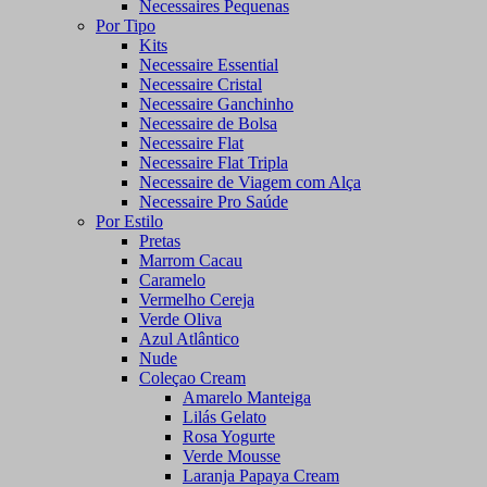
Necessaires Pequenas
Por Tipo
Kits
Necessaire Essential
Necessaire Cristal
Necessaire Ganchinho
Necessaire de Bolsa
Necessaire Flat
Necessaire Flat Tripla
Necessaire de Viagem com Alça
Necessaire Pro Saúde
Por Estilo
Pretas
Marrom Cacau
Caramelo
Vermelho Cereja
Verde Oliva
Azul Atlântico
Nude
Coleçao Cream
Amarelo Manteiga
Lilás Gelato
Rosa Yogurte
Verde Mousse
Laranja Papaya Cream