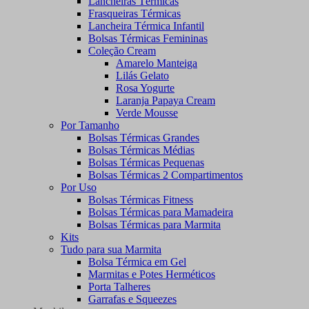
Lancheiras Térmicas
Frasqueiras Térmicas
Lancheira Térmica Infantil
Bolsas Térmicas Femininas
Coleção Cream
Amarelo Manteiga
Lilás Gelato
Rosa Yogurte
Laranja Papaya Cream
Verde Mousse
Por Tamanho
Bolsas Térmicas Grandes
Bolsas Térmicas Médias
Bolsas Térmicas Pequenas
Bolsas Térmicas 2 Compartimentos
Por Uso
Bolsas Térmicas Fitness
Bolsas Térmicas para Mamadeira
Bolsas Térmicas para Marmita
Kits
Tudo para sua Marmita
Bolsa Térmica em Gel
Marmitas e Potes Herméticos
Porta Talheres
Garrafas e Squeezes