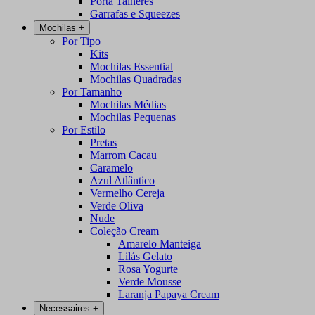
Porta Talheres
Garrafas e Squeezes
Mochilas
+
Por Tipo
Kits
Mochilas Essential
Mochilas Quadradas
Por Tamanho
Mochilas Médias
Mochilas Pequenas
Por Estilo
Pretas
Marrom Cacau
Caramelo
Azul Atlântico
Vermelho Cereja
Verde Oliva
Nude
Coleção Cream
Amarelo Manteiga
Lilás Gelato
Rosa Yogurte
Verde Mousse
Laranja Papaya Cream
Necessaires
+