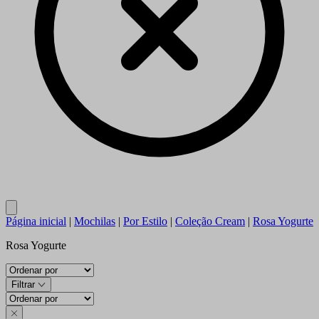
Close
Página inicial
|
Mochilas
|
Por Estilo
|
Coleção Cream
|
Rosa Yogurte
Rosa Yogurte
Filtrar