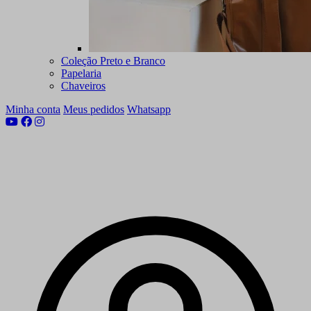
Coleção Preto e Branco
Papelaria
Chaveiros
Minha conta
Meus pedidos
Whatsapp