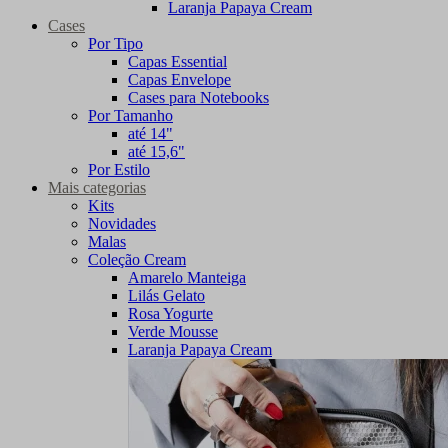
Laranja Papaya Cream
Cases
Por Tipo
Capas Essential
Capas Envelope
Cases para Notebooks
Por Tamanho
até 14"
até 15,6"
Por Estilo
Mais categorias
Kits
Novidades
Malas
Coleção Cream
Amarelo Manteiga
Lilás Gelato
Rosa Yogurte
Verde Mousse
Laranja Papaya Cream