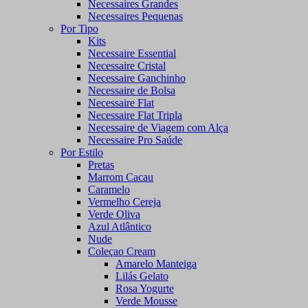
Necessaires Grandes
Necessaires Pequenas
Por Tipo
Kits
Necessaire Essential
Necessaire Cristal
Necessaire Ganchinho
Necessaire de Bolsa
Necessaire Flat
Necessaire Flat Tripla
Necessaire de Viagem com Alça
Necessaire Pro Saúde
Por Estilo
Pretas
Marrom Cacau
Caramelo
Vermelho Cereja
Verde Oliva
Azul Atlântico
Nude
Coleçao Cream
Amarelo Manteiga
Lilás Gelato
Rosa Yogurte
Verde Mousse