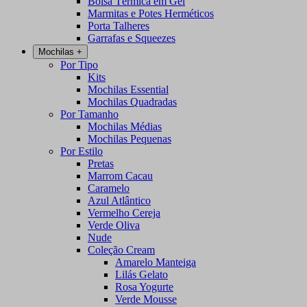
Bolsa Térmica em Gel
Marmitas e Potes Herméticos
Porta Talheres
Garrafas e Squeezes
Mochilas
+
Por Tipo
Kits
Mochilas Essential
Mochilas Quadradas
Por Tamanho
Mochilas Médias
Mochilas Pequenas
Por Estilo
Pretas
Marrom Cacau
Caramelo
Azul Atlântico
Vermelho Cereja
Verde Oliva
Nude
Coleção Cream
Amarelo Manteiga
Lilás Gelato
Rosa Yogurte
Verde Mousse