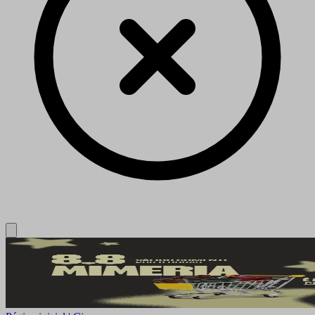
Close