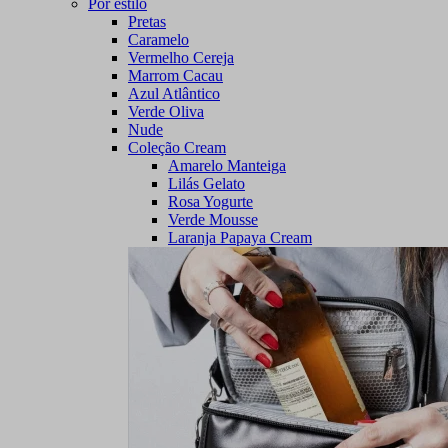
Por estilo
Pretas
Caramelo
Vermelho Cereja
Marrom Cacau
Azul Atlântico
Verde Oliva
Nude
Coleção Cream
Amarelo Manteiga
Lilás Gelato
Rosa Yogurte
Verde Mousse
Laranja Papaya Cream