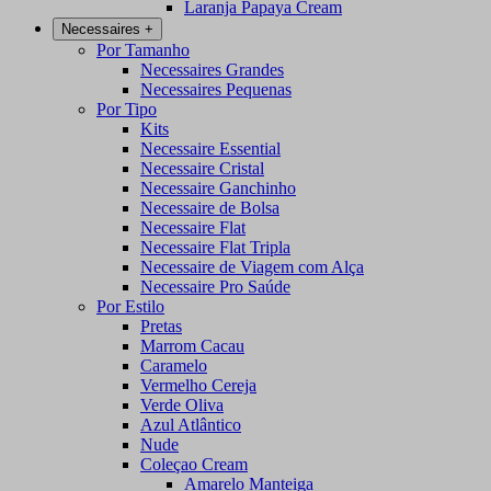
Laranja Papaya Cream
Necessaires
+
Por Tamanho
Necessaires Grandes
Necessaires Pequenas
Por Tipo
Kits
Necessaire Essential
Necessaire Cristal
Necessaire Ganchinho
Necessaire de Bolsa
Necessaire Flat
Necessaire Flat Tripla
Necessaire de Viagem com Alça
Necessaire Pro Saúde
Por Estilo
Pretas
Marrom Cacau
Caramelo
Vermelho Cereja
Verde Oliva
Azul Atlântico
Nude
Coleçao Cream
Amarelo Manteiga