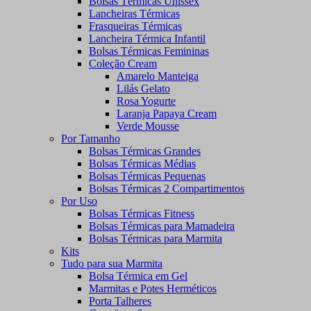
Bolsas Térmicas Unissex
Lancheiras Térmicas
Frasqueiras Térmicas
Lancheira Térmica Infantil
Bolsas Térmicas Femininas
Coleção Cream
Amarelo Manteiga
Lilás Gelato
Rosa Yogurte
Laranja Papaya Cream
Verde Mousse
Por Tamanho
Bolsas Térmicas Grandes
Bolsas Térmicas Médias
Bolsas Térmicas Pequenas
Bolsas Térmicas 2 Compartimentos
Por Uso
Bolsas Térmicas Fitness
Bolsas Térmicas para Mamadeira
Bolsas Térmicas para Marmita
Kits
Tudo para sua Marmita
Bolsa Térmica em Gel
Marmitas e Potes Herméticos
Porta Talheres