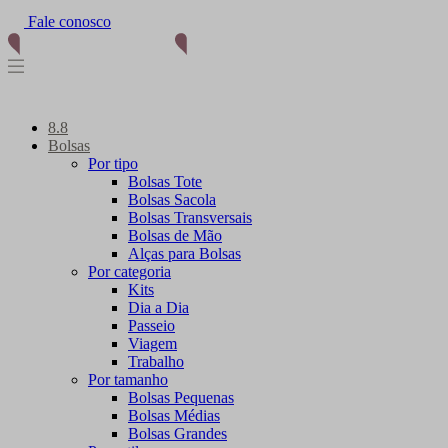
Fale conosco
(11) 96012-2976
8.8
Bolsas
Por tipo
Bolsas Tote
Bolsas Sacola
Bolsas Transversais
Bolsas de Mão
Alças para Bolsas
Por categoria
Kits
Dia a Dia
Passeio
Viagem
Trabalho
Por tamanho
Bolsas Pequenas
Bolsas Médias
Bolsas Grandes