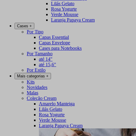
Lilás Gelato
Rosa Yogurte
Verde Mousse
Laranja Papaya Cream
Cases
+
Por Tipo
Capas Essential
Capas Envelope
Cases para Notebooks
Por Tamanho
até 14"
até 15,6"
Por Estilo
Mais categorias
+
Kits
Novidades
Malas
Coleção Cream
Amarelo Manteiga
Lilás Gelato
Rosa Yogurte
Verde Mousse
Laranja Papaya Cream