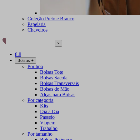
Coleção Preto e Branco
Papelaria
Chaveiros
×
8.8
Bolsas
+
Por tipo
Bolsas Tote
Bolsas Sacola
Bolsas Transversais
Bolsas de Mão
Alças para Bolsas
Por categoria
Kits
Dia a Dia
Passeio
Viagem
Trabalho
Por tamanho
Bolsas Pequenas