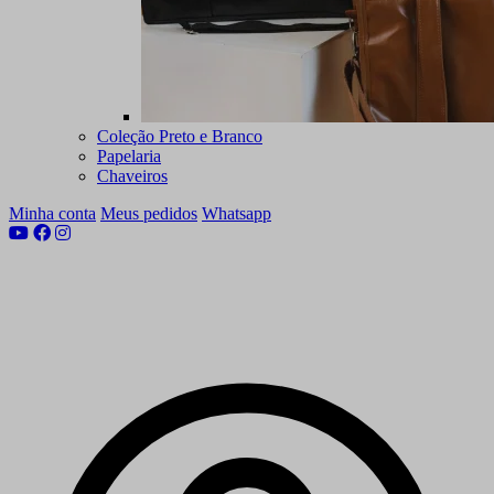
Coleção Preto e Branco
Papelaria
Chaveiros
Minha conta
Meus pedidos
Whatsapp