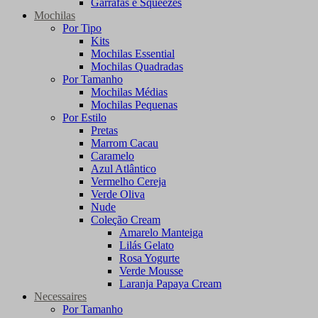
Garrafas e Squeezes
Mochilas
Por Tipo
Kits
Mochilas Essential
Mochilas Quadradas
Por Tamanho
Mochilas Médias
Mochilas Pequenas
Por Estilo
Pretas
Marrom Cacau
Caramelo
Azul Atlântico
Vermelho Cereja
Verde Oliva
Nude
Coleção Cream
Amarelo Manteiga
Lilás Gelato
Rosa Yogurte
Verde Mousse
Laranja Papaya Cream
Necessaires
Por Tamanho