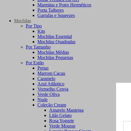
Marmitas e Potes Herméticos
Porta Talheres
Garrafas e Squeezes
Mochilas
Por Tipo
Kits
Mochilas Essential
Mochilas Quadradas
Por Tamanho
Mochilas Médias
Mochilas Pequenas
Por Estilo
Pretas
Marrom Cacau
Caramelo
Azul Atlântico
Vermelho Cereja
Verde Oliva
Nude
Coleção Cream
Amarelo Manteiga
Lilás Gelato
Rosa Yogurte
Verde Mousse