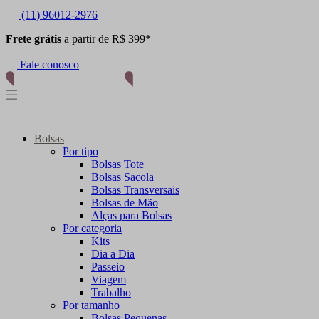
(11) 96012-2976
Frete grátis
a partir de R$ 399*
Fale conosco
Bolsas
Por tipo
Bolsas Tote
Bolsas Sacola
Bolsas Transversais
Bolsas de Mão
Alças para Bolsas
Por categoria
Kits
Dia a Dia
Passeio
Viagem
Trabalho
Por tamanho
Bolsas Pequenas