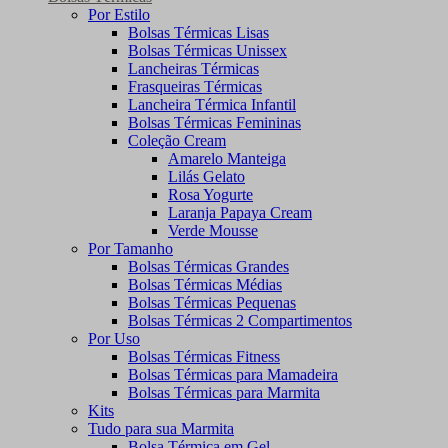
Por Estilo
Bolsas Térmicas Lisas
Bolsas Térmicas Unissex
Lancheiras Térmicas
Frasqueiras Térmicas
Lancheira Térmica Infantil
Bolsas Térmicas Femininas
Coleção Cream
Amarelo Manteiga
Lilás Gelato
Rosa Yogurte
Laranja Papaya Cream
Verde Mousse
Por Tamanho
Bolsas Térmicas Grandes
Bolsas Térmicas Médias
Bolsas Térmicas Pequenas
Bolsas Térmicas 2 Compartimentos
Por Uso
Bolsas Térmicas Fitness
Bolsas Térmicas para Mamadeira
Bolsas Térmicas para Marmita
Kits
Tudo para sua Marmita
Bolsa Térmica em Gel