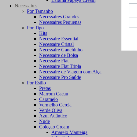
Laranja Papaya Cream
Necessaires
Por Tamanho
Necessaires Grandes
Necessaires Pequenas
Por Tipo
Kits
Necessaire Essential
Necessaire Cristal
Necessaire Ganchinho
Necessaire de Bolsa
Necessaire Flat
Necessaire Flat Tripla
Necessaire de Viagem com Alça
Necessaire Pro Saúde
Por Estilo
Pretas
Marrom Cacau
Caramelo
Vermelho Cereja
Verde Oliva
Azul Atlântico
Nude
Coleçao Cream
Amarelo Manteiga