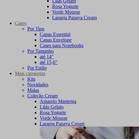
Lilás Gelato
Rosa Yogurte
Verde Mousse
Laranja Papaya Cream
Cases
Por Tipo
Capas Essential
Capas Envelope
Cases para Notebooks
Por Tamanho
até 14"
até 15,6"
Por Estilo
Mais categorias
Kits
Novidades
Malas
Coleção Cream
Amarelo Manteiga
Lilás Gelato
Rosa Yogurte
Verde Mousse
Laranja Papaya Cream