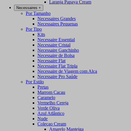
Laranja Papaya Cream
Necessaires
+
Por Tamanho
Necessaires Grandes
Necessaires Pequenas
Por Tipo
Kits
Necessaire Essential
Necessaire Cristal
Necessaire Ganchinho
Necessaire de Bolsa
Necessaire Flat
Necessaire Flat Tripla
Necessaire de Viagem com Alça
Necessaire Pro Saúde
Por Estilo
Pretas
Marrom Cacau
Caramelo
Vermelho Cereja
Verde Oliva
Azul Atlântico
Nude
Coleçao Cream
Amarelo Manteiga