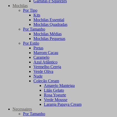
Garrafas e Squeezes
Mochilas
Por Tipo
Kits
Mochilas Essential
Mochilas Quadradas
Por Tamanho
Mochilas Médias
Mochilas Pequenas
Por Estilo
Pretas
Marrom Cacau
Caramelo
Azul Atlântico
Vermelho Cereja
Verde Oliva
Nude
Coleção Cream
Amarelo Manteiga
Lilás Gelato
Rosa Yogurte
Verde Mousse
Laranja Papaya Cream
Necessaires
Por Tamanho