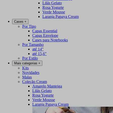
Lilás Gelato
Rosa Yogurte
Verde Mousse
Laranja Papaya Cream
Cases
+
Por Tipo
Capas Essential
Capas Envelope
Cases para Notebooks
Por Tamanho
até 14"
até 15,6"
Por Estilo
Mais categorias
+
Kits
Novidades
Malas
Coleção Cream
Amarelo Manteiga
Lilás Gelato
Rosa Yogurte
Verde Mousse
Laranja Papaya Cream