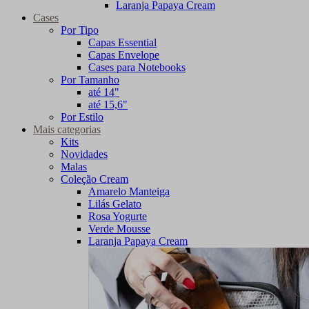
Laranja Papaya Cream
Cases
Por Tipo
Capas Essential
Capas Envelope
Cases para Notebooks
Por Tamanho
até 14"
até 15,6"
Por Estilo
Mais categorias
Kits
Novidades
Malas
Coleção Cream
Amarelo Manteiga
Lilás Gelato
Rosa Yogurte
Verde Mousse
Laranja Papaya Cream