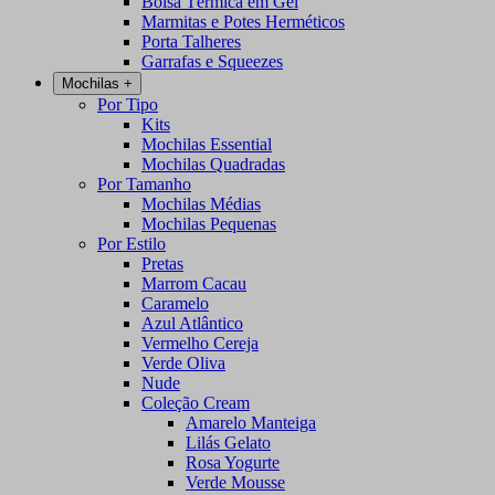
Bolsa Térmica em Gel
Marmitas e Potes Herméticos
Porta Talheres
Garrafas e Squeezes
Mochilas
+
Por Tipo
Kits
Mochilas Essential
Mochilas Quadradas
Por Tamanho
Mochilas Médias
Mochilas Pequenas
Por Estilo
Pretas
Marrom Cacau
Caramelo
Azul Atlântico
Vermelho Cereja
Verde Oliva
Nude
Coleção Cream
Amarelo Manteiga
Lilás Gelato
Rosa Yogurte
Verde Mousse