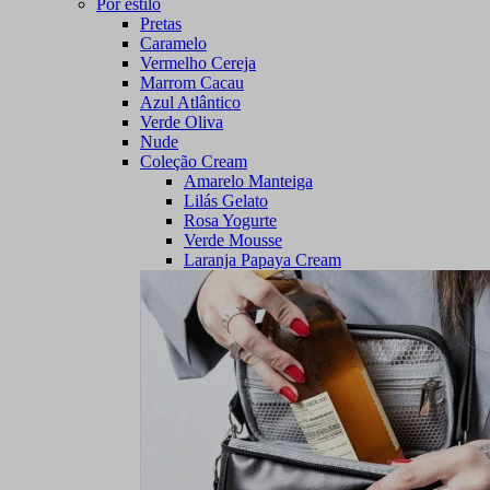
Por estilo
Pretas
Caramelo
Vermelho Cereja
Marrom Cacau
Azul Atlântico
Verde Oliva
Nude
Coleção Cream
Amarelo Manteiga
Lilás Gelato
Rosa Yogurte
Verde Mousse
Laranja Papaya Cream