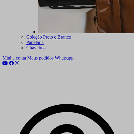
Coleção Preto e Branco
Papelaria
Chaveiros
Minha conta
Meus pedidos
Whatsapp