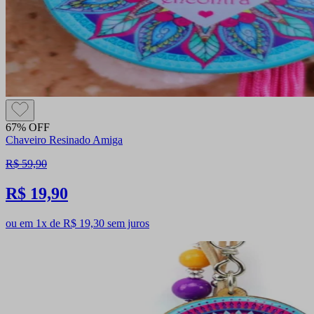
67% OFF
Chaveiro Resinado Amiga
R$ 59,90
R$ 19,90
ou em 1x de R$ 19,30 sem juros