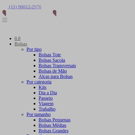
(11) 96012-2976
8.8
Bolsas
Por tipo
Bolsas Tote
Bolsas Sacola
Bolsas Transversais
Bolsas de Mão
Alças para Bolsas
Por categoria
Kits
Dia a Dia
Passeio
Viagem
Trabalho
Por tamanho
Bolsas Pequenas
Bolsas Médias
Bolsas Grandes