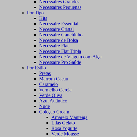
Necessaires Grandes
Necessaires Pequenas
Por Tipo
Kits
Necessaire Essential
Necessaire Cristal
Necessaire Ganchinho
Necessaire de Bolsa
Necessaire Flat
Necessaire Flat Tripla
Necessaire de Viagem com Alça
Necessaire Pro Saúde
Por Estilo
Pretas
Marrom Cacau
Caramelo
Vermelho Cereja
Verde Oliva
Azul Atlântico
Nude
Coleçao Cream
Amarelo Manteiga
Lilás Gelato
Rosa Yogurte
Verde Mousse