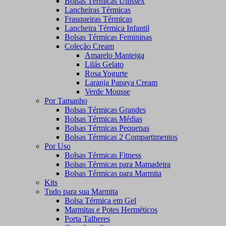
Bolsas Térmicas Unissex
Lancheiras Térmicas
Frasqueiras Térmicas
Lancheira Térmica Infantil
Bolsas Térmicas Femininas
Coleção Cream
Amarelo Manteiga
Lilás Gelato
Rosa Yogurte
Laranja Papaya Cream
Verde Mousse
Por Tamanho
Bolsas Térmicas Grandes
Bolsas Térmicas Médias
Bolsas Térmicas Pequenas
Bolsas Térmicas 2 Compartimentos
Por Uso
Bolsas Térmicas Fitness
Bolsas Térmicas para Mamadeira
Bolsas Térmicas para Marmita
Kits
Tudo para sua Marmita
Bolsa Térmica em Gel
Marmitas e Potes Herméticos
Porta Talheres