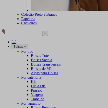
Coleção Preto e Branco
Papelaria
Chaveiros
×
8.8
Bolsas
+
Por tipo
Bolsas Tote
Bolsas Sacola
Bolsas Transversais
Bolsas de Mão
Alças para Bolsas
Por categoria
Kits
Dia a Dia
Passeio
Viagem
Trabalho
Por tamanho
Bolsas Pequenas