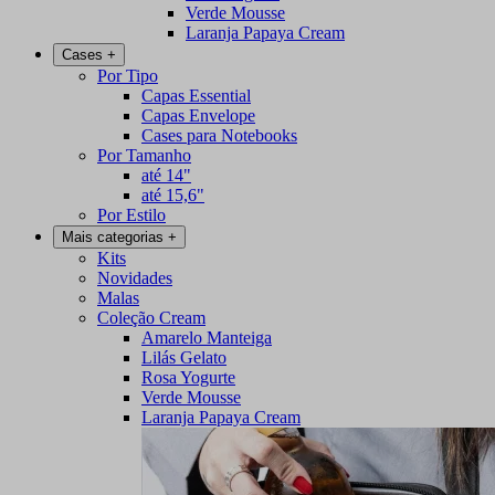
Verde Mousse
Laranja Papaya Cream
Cases
+
Por Tipo
Capas Essential
Capas Envelope
Cases para Notebooks
Por Tamanho
até 14"
até 15,6"
Por Estilo
Mais categorias
+
Kits
Novidades
Malas
Coleção Cream
Amarelo Manteiga
Lilás Gelato
Rosa Yogurte
Verde Mousse
Laranja Papaya Cream