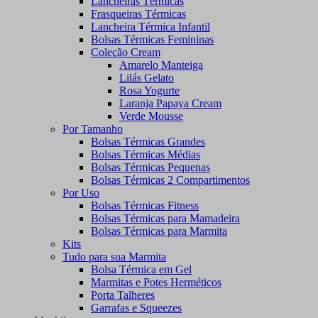
Lancheiras Térmicas
Frasqueiras Térmicas
Lancheira Térmica Infantil
Bolsas Térmicas Femininas
Coleção Cream
Amarelo Manteiga
Lilás Gelato
Rosa Yogurte
Laranja Papaya Cream
Verde Mousse
Por Tamanho
Bolsas Térmicas Grandes
Bolsas Térmicas Médias
Bolsas Térmicas Pequenas
Bolsas Térmicas 2 Compartimentos
Por Uso
Bolsas Térmicas Fitness
Bolsas Térmicas para Mamadeira
Bolsas Térmicas para Marmita
Kits
Tudo para sua Marmita
Bolsa Térmica em Gel
Marmitas e Potes Herméticos
Porta Talheres
Garrafas e Squeezes