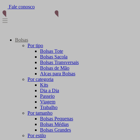
(11) 96012-2976
Bolsas
Por tipo
Bolsas Tote
Bolsas Sacola
Bolsas Transversais
Bolsas de Mão
Alças para Bolsas
Por categoria
Kits
Dia a Dia
Passeio
Viagem
Trabalho
Por tamanho
Bolsas Pequenas
Bolsas Médias
Bolsas Grandes
Por estilo