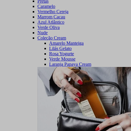
Pretas
Caramelo
Vermelho Cereja
Marrom Cacau
Azul Atlântico
Verde Oliva
Nude
Coleção Cream
Amarelo Manteiga
Lilás Gelato
Rosa Yogurte
Verde Mousse
Laranja Papaya Cream