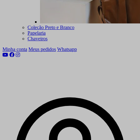
Coleção Preto e Branco
Papelaria
Chaveiros
Minha conta
Meus pedidos
Whatsapp