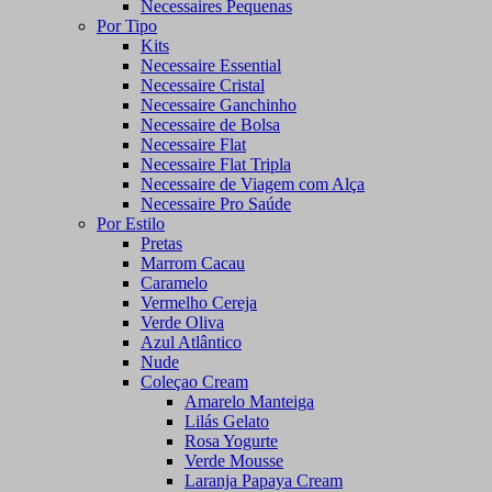
Necessaires Pequenas
Por Tipo
Kits
Necessaire Essential
Necessaire Cristal
Necessaire Ganchinho
Necessaire de Bolsa
Necessaire Flat
Necessaire Flat Tripla
Necessaire de Viagem com Alça
Necessaire Pro Saúde
Por Estilo
Pretas
Marrom Cacau
Caramelo
Vermelho Cereja
Verde Oliva
Azul Atlântico
Nude
Coleçao Cream
Amarelo Manteiga
Lilás Gelato
Rosa Yogurte
Verde Mousse
Laranja Papaya Cream