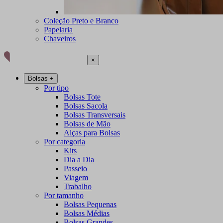
Coleção Preto e Branco
Papelaria
Chaveiros
×
Bolsas
+
Por tipo
Bolsas Tote
Bolsas Sacola
Bolsas Transversais
Bolsas de Mão
Alças para Bolsas
Por categoria
Kits
Dia a Dia
Passeio
Viagem
Trabalho
Por tamanho
Bolsas Pequenas
Bolsas Médias
Bolsas Grandes