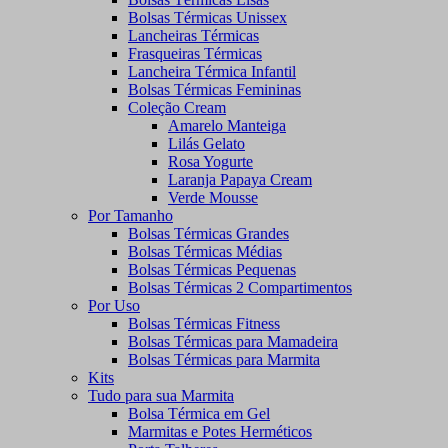
Bolsas Térmicas Unissex
Lancheiras Térmicas
Frasqueiras Térmicas
Lancheira Térmica Infantil
Bolsas Térmicas Femininas
Coleção Cream
Amarelo Manteiga
Lilás Gelato
Rosa Yogurte
Laranja Papaya Cream
Verde Mousse
Por Tamanho
Bolsas Térmicas Grandes
Bolsas Térmicas Médias
Bolsas Térmicas Pequenas
Bolsas Térmicas 2 Compartimentos
Por Uso
Bolsas Térmicas Fitness
Bolsas Térmicas para Mamadeira
Bolsas Térmicas para Marmita
Kits
Tudo para sua Marmita
Bolsa Térmica em Gel
Marmitas e Potes Herméticos