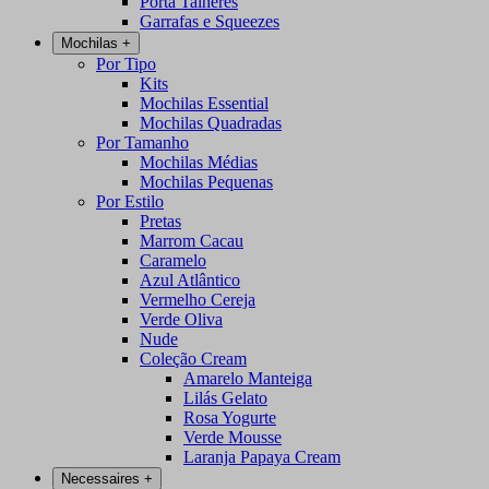
Porta Talheres
Garrafas e Squeezes
Mochilas
+
Por Tipo
Kits
Mochilas Essential
Mochilas Quadradas
Por Tamanho
Mochilas Médias
Mochilas Pequenas
Por Estilo
Pretas
Marrom Cacau
Caramelo
Azul Atlântico
Vermelho Cereja
Verde Oliva
Nude
Coleção Cream
Amarelo Manteiga
Lilás Gelato
Rosa Yogurte
Verde Mousse
Laranja Papaya Cream
Necessaires
+