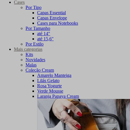
Cases
Por Tipo
Capas Essential
Capas Envelope
Cases para Notebooks
Por Tamanho
até 14"
até 15,6"
Por Estilo
Mais categorias
Kits
Novidades
Malas
Coleção Cream
Amarelo Manteiga
Lilás Gelato
Rosa Yogurte
Verde Mousse
Laranja Papaya Cream