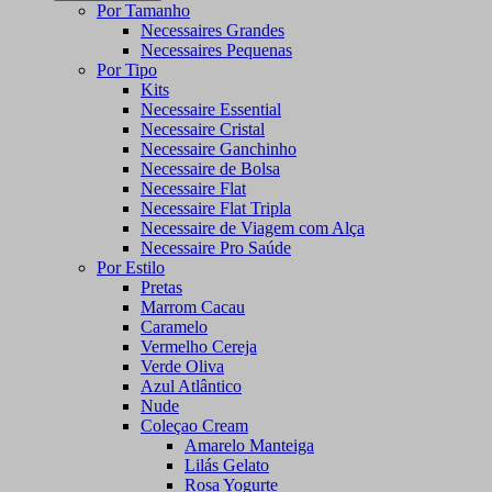
Por Tamanho
Necessaires Grandes
Necessaires Pequenas
Por Tipo
Kits
Necessaire Essential
Necessaire Cristal
Necessaire Ganchinho
Necessaire de Bolsa
Necessaire Flat
Necessaire Flat Tripla
Necessaire de Viagem com Alça
Necessaire Pro Saúde
Por Estilo
Pretas
Marrom Cacau
Caramelo
Vermelho Cereja
Verde Oliva
Azul Atlântico
Nude
Coleçao Cream
Amarelo Manteiga
Lilás Gelato
Rosa Yogurte