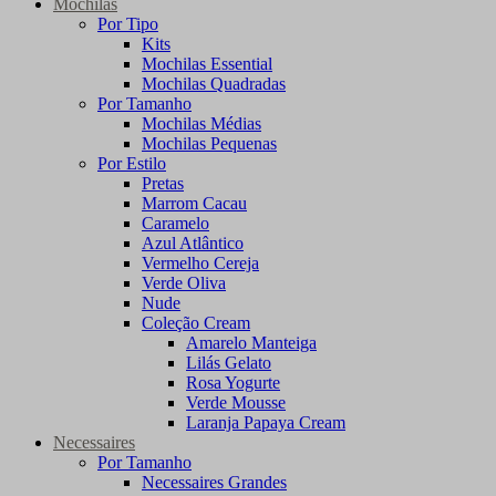
Mochilas
Por Tipo
Kits
Mochilas Essential
Mochilas Quadradas
Por Tamanho
Mochilas Médias
Mochilas Pequenas
Por Estilo
Pretas
Marrom Cacau
Caramelo
Azul Atlântico
Vermelho Cereja
Verde Oliva
Nude
Coleção Cream
Amarelo Manteiga
Lilás Gelato
Rosa Yogurte
Verde Mousse
Laranja Papaya Cream
Necessaires
Por Tamanho
Necessaires Grandes