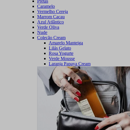
Pretas
Caramelo
Vermelho Cereja
Marrom Cacau
Azul Atlântico
Verde Oliva
Nude
Coleção Cream
Amarelo Manteiga
Lilás Gelato
Rosa Yogurte
Verde Mousse
Laranja Papaya Cream