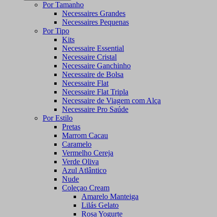
Por Tamanho
Necessaires Grandes
Necessaires Pequenas
Por Tipo
Kits
Necessaire Essential
Necessaire Cristal
Necessaire Ganchinho
Necessaire de Bolsa
Necessaire Flat
Necessaire Flat Tripla
Necessaire de Viagem com Alça
Necessaire Pro Saúde
Por Estilo
Pretas
Marrom Cacau
Caramelo
Vermelho Cereja
Verde Oliva
Azul Atlântico
Nude
Coleçao Cream
Amarelo Manteiga
Lilás Gelato
Rosa Yogurte