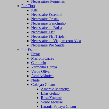
Necessaires Pequenas
Por Tipo
Kits
Necessaire Essential
Necessaire Cristal
Necessaire Ganchinho
Necessaire de Bolsa
Necessaire Flat
Necessaire Flat Tripla
Necessaire de Viagem com Alça
Necessaire Pro Saúde
Por Estilo
Pretas
Marrom Cacau
Caramelo
Vermelho Cereja
Verde Oliva
Azul Atlântico
Nude
Coleçao Cream
Amarelo Manteiga
Lilás Gelato
Rosa Yogurte
Verde Mousse
Laranja Papaya Cream