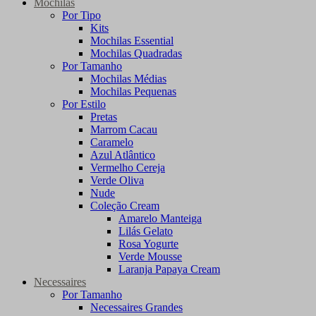
Mochilas
Por Tipo
Kits
Mochilas Essential
Mochilas Quadradas
Por Tamanho
Mochilas Médias
Mochilas Pequenas
Por Estilo
Pretas
Marrom Cacau
Caramelo
Azul Atlântico
Vermelho Cereja
Verde Oliva
Nude
Coleção Cream
Amarelo Manteiga
Lilás Gelato
Rosa Yogurte
Verde Mousse
Laranja Papaya Cream
Necessaires
Por Tamanho
Necessaires Grandes