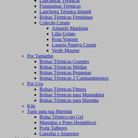
Lancheiras Térmicas
Frasqueiras Térmicas
Lancheira Térmica Infantil
Bolsas Térmicas Femininas
Coleção Cream
Amarelo Manteiga
Lilás Gelato
Rosa Yogurte
Laranja Papaya Cream
Verde Mousse
Por Tamanho
Bolsas Térmicas Grandes
Bolsas Térmicas Médias
Bolsas Térmicas Pequenas
Bolsas Térmicas 2 Compartimentos
Por Uso
Bolsas Térmicas Fitness
Bolsas Térmicas para Mamadeira
Bolsas Térmicas para Marmita
Kits
Tudo para sua Marmita
Bolsa Térmica em Gel
Marmitas e Potes Herméticos
Porta Talheres
Garrafas e Squeezes