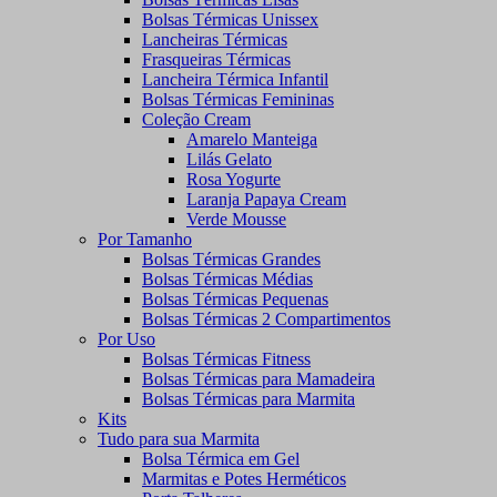
Bolsas Térmicas Unissex
Lancheiras Térmicas
Frasqueiras Térmicas
Lancheira Térmica Infantil
Bolsas Térmicas Femininas
Coleção Cream
Amarelo Manteiga
Lilás Gelato
Rosa Yogurte
Laranja Papaya Cream
Verde Mousse
Por Tamanho
Bolsas Térmicas Grandes
Bolsas Térmicas Médias
Bolsas Térmicas Pequenas
Bolsas Térmicas 2 Compartimentos
Por Uso
Bolsas Térmicas Fitness
Bolsas Térmicas para Mamadeira
Bolsas Térmicas para Marmita
Kits
Tudo para sua Marmita
Bolsa Térmica em Gel
Marmitas e Potes Herméticos