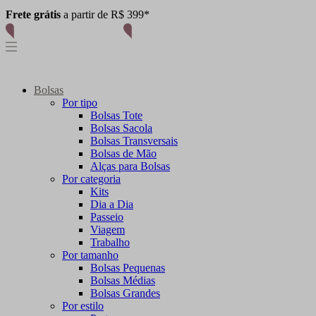
Frete grátis
a partir de R$ 399*
Fale conosco
Bolsas
Por tipo
Bolsas Tote
Bolsas Sacola
Bolsas Transversais
Bolsas de Mão
Alças para Bolsas
Por categoria
Kits
Dia a Dia
Passeio
Viagem
Trabalho
Por tamanho
Bolsas Pequenas
Bolsas Médias
Bolsas Grandes
Por estilo