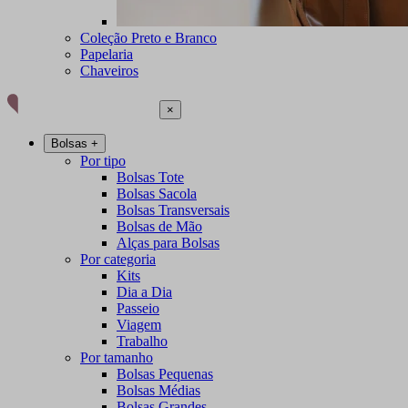
Coleção Preto e Branco
Papelaria
Chaveiros
×
Bolsas
+
Por tipo
Bolsas Tote
Bolsas Sacola
Bolsas Transversais
Bolsas de Mão
Alças para Bolsas
Por categoria
Kits
Dia a Dia
Passeio
Viagem
Trabalho
Por tamanho
Bolsas Pequenas
Bolsas Médias
Bolsas Grandes