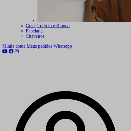
Coleção Preto e Branco
Papelaria
Chaveiros
Minha conta
Meus pedidos
Whatsapp