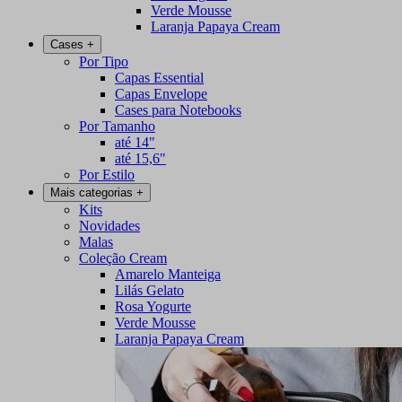
Verde Mousse
Laranja Papaya Cream
Cases
+
Por Tipo
Capas Essential
Capas Envelope
Cases para Notebooks
Por Tamanho
até 14"
até 15,6"
Por Estilo
Mais categorias
+
Kits
Novidades
Malas
Coleção Cream
Amarelo Manteiga
Lilás Gelato
Rosa Yogurte
Verde Mousse
Laranja Papaya Cream