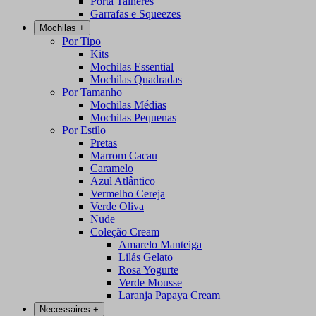
Porta Talheres
Garrafas e Squeezes
Mochilas
+
Por Tipo
Kits
Mochilas Essential
Mochilas Quadradas
Por Tamanho
Mochilas Médias
Mochilas Pequenas
Por Estilo
Pretas
Marrom Cacau
Caramelo
Azul Atlântico
Vermelho Cereja
Verde Oliva
Nude
Coleção Cream
Amarelo Manteiga
Lilás Gelato
Rosa Yogurte
Verde Mousse
Laranja Papaya Cream
Necessaires
+