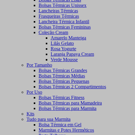
Bolsas Térmicas Unissex
Lancheiras Térmicas
Frasqueiras Térmicas
Lancheira Térmica Infantil
Bolsas Térmicas Femininas
Coleção Cream
Amarelo Manteiga
Lilás Gelato
Rosa Yogurte
Laranja Papaya Cream
Verde Mousse
Por Tamanho
Bolsas Térmicas Grandes
Bolsas Térmicas Médias
Bolsas Térmicas Pequenas
Bolsas Térmicas 2 Compartimentos
Por Uso
Bolsas Térmicas Fitness
Bolsas Térmicas para Mamadeira
Bolsas Térmicas para Marmita
Kits
Tudo para sua Marmita
Bolsa Térmica em Gel
Marmitas e Potes Herméticos