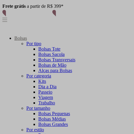
Frete grátis
a partir de R$ 399*
Bolsas
Por tipo
Bolsas Tote
Bolsas Sacola
Bolsas Transversais
Bolsas de Mão
Alças para Bolsas
Por categoria
Kits
Dia a Dia
Passeio
Viagem
Trabalho
Por tamanho
Bolsas Pequenas
Bolsas Médias
Bolsas Grandes
Por estilo