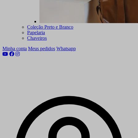
Coleção Preto e Branco
Papelaria
Chaveiros
Minha conta
Meus pedidos
Whatsapp