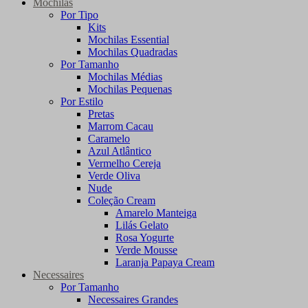
Mochilas
Por Tipo
Kits
Mochilas Essential
Mochilas Quadradas
Por Tamanho
Mochilas Médias
Mochilas Pequenas
Por Estilo
Pretas
Marrom Cacau
Caramelo
Azul Atlântico
Vermelho Cereja
Verde Oliva
Nude
Coleção Cream
Amarelo Manteiga
Lilás Gelato
Rosa Yogurte
Verde Mousse
Laranja Papaya Cream
Necessaires
Por Tamanho
Necessaires Grandes