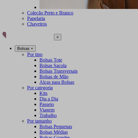
Coleção Preto e Branco
Papelaria
Chaveiros
×
Bolsas
+
Por tipo
Bolsas Tote
Bolsas Sacola
Bolsas Transversais
Bolsas de Mão
Alças para Bolsas
Por categoria
Kits
Dia a Dia
Passeio
Viagem
Trabalho
Por tamanho
Bolsas Pequenas
Bolsas Médias
Bolsas Grandes