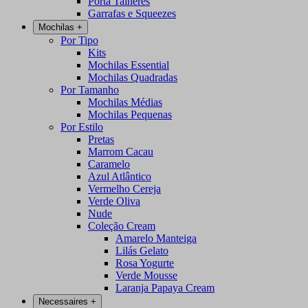
Porta Talheres
Garrafas e Squeezes
Mochilas
+
Por Tipo
Kits
Mochilas Essential
Mochilas Quadradas
Por Tamanho
Mochilas Médias
Mochilas Pequenas
Por Estilo
Pretas
Marrom Cacau
Caramelo
Azul Atlântico
Vermelho Cereja
Verde Oliva
Nude
Coleção Cream
Amarelo Manteiga
Lilás Gelato
Rosa Yogurte
Verde Mousse
Laranja Papaya Cream
Necessaires
+