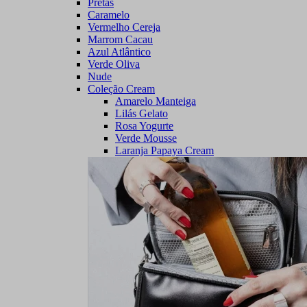
Pretas
Caramelo
Vermelho Cereja
Marrom Cacau
Azul Atlântico
Verde Oliva
Nude
Coleção Cream
Amarelo Manteiga
Lilás Gelato
Rosa Yogurte
Verde Mousse
Laranja Papaya Cream