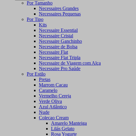
Por Tamanho
Necessaires Grandes
Necessaires Pequenas
Por Tipo
Kits
Necessaire Essential
Necessaire Cristal
Necessaire Ganchinho
Necessaire de Bolsa
Necessaire Flat
Necessaire Flat Tripla
Necessaire de Viagem com Alça
Necessaire Pro Saúde
Por Estilo
Pretas
Marrom Cacau
Caramelo
Vermelho Cereja
Verde Oliva
Azul Atlântico
Nude
Coleçao Cream
Amarelo Manteiga
Lilás Gelato
Rosa Yogurte