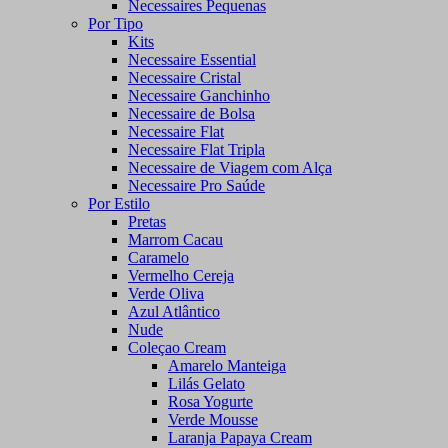
Necessaires Pequenas
Por Tipo
Kits
Necessaire Essential
Necessaire Cristal
Necessaire Ganchinho
Necessaire de Bolsa
Necessaire Flat
Necessaire Flat Tripla
Necessaire de Viagem com Alça
Necessaire Pro Saúde
Por Estilo
Pretas
Marrom Cacau
Caramelo
Vermelho Cereja
Verde Oliva
Azul Atlântico
Nude
Coleçao Cream
Amarelo Manteiga
Lilás Gelato
Rosa Yogurte
Verde Mousse
Laranja Papaya Cream