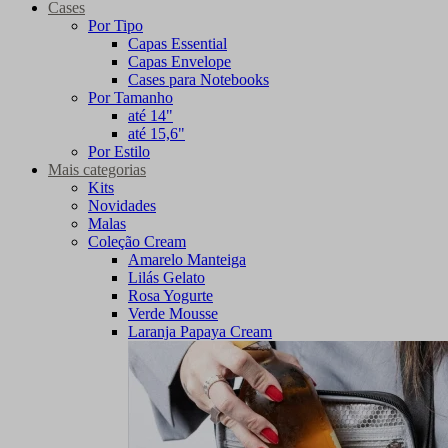
Cases
Por Tipo
Capas Essential
Capas Envelope
Cases para Notebooks
Por Tamanho
até 14"
até 15,6"
Por Estilo
Mais categorias
Kits
Novidades
Malas
Coleção Cream
Amarelo Manteiga
Lilás Gelato
Rosa Yogurte
Verde Mousse
Laranja Papaya Cream