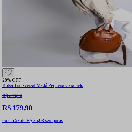
28% OFF
Bolsa Transversal Madá Pequena Caramelo
R$ 249,90
R$ 179,90
ou em 5x de R$ 35,98 sem juros