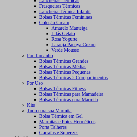
Lancheiras Térmicas
Frasqueiras Térmicas
Lancheira Térmica Infantil
Bolsas Térmicas Femininas
Coleção Cream
Amarelo Manteiga
Lilás Gelato
Rosa Yogurte
Laranja Papaya Cream
Verde Mousse
Por Tamanho
Bolsas Térmicas Grandes
Bolsas Térmicas Médias
Bolsas Térmicas Pequenas
Bolsas Térmicas 2 Compartimentos
Por Uso
Bolsas Térmicas Fitness
Bolsas Térmicas para Mamadeira
Bolsas Térmicas para Marmita
Kits
Tudo para sua Marmita
Bolsa Térmica em Gel
Marmitas e Potes Herméticos
Porta Talheres
Garrafas e Squeezes