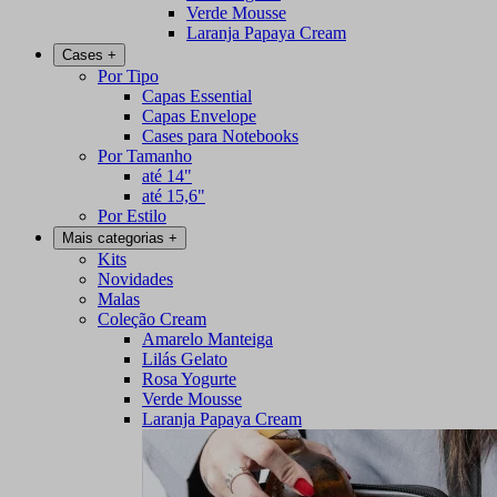
Verde Mousse
Laranja Papaya Cream
Cases
+
Por Tipo
Capas Essential
Capas Envelope
Cases para Notebooks
Por Tamanho
até 14"
até 15,6"
Por Estilo
Mais categorias
+
Kits
Novidades
Malas
Coleção Cream
Amarelo Manteiga
Lilás Gelato
Rosa Yogurte
Verde Mousse
Laranja Papaya Cream